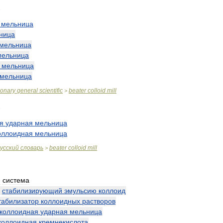
мельница
ница
мельница
мельница
мельница
мельница
ionary
general
scientific
beater
colloid
mill
>
я
ударная
мельница
оллоидная
мельница
усский
словарь
beater
colloid
mill
>
я
система
—
стабилизирующий
эмульсию
коллоид
табилизатор
коллоидных
растворов
коллоидная
ударная
мельница
коллоидная
кремнекислота