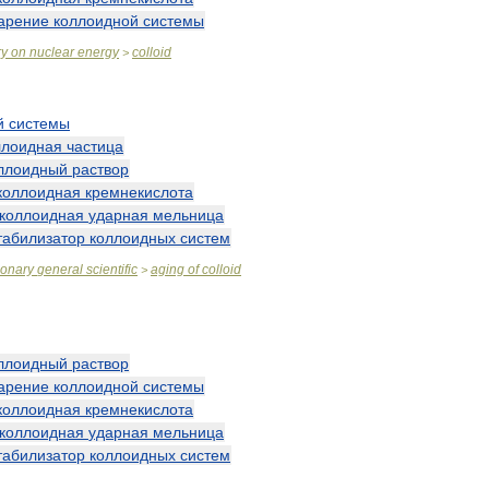
арение
коллоидной
системы
ry
on
nuclear
energy
colloid
>
й
системы
ллоидная
частица
ллоидный
раствор
коллоидная
кремнекислота
коллоидная
ударная
мельница
табилизатор
коллоидных
систем
ionary
general
scientific
aging
of
colloid
>
ллоидный
раствор
арение
коллоидной
системы
коллоидная
кремнекислота
коллоидная
ударная
мельница
табилизатор
коллоидных
систем