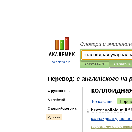
Словари и энциклоп
academic.ru
Толкования
Переводы
Перевод:
с английского на 
коллоидная
С русского на:
Английский
Толкование
Перев
С английского на:
beater
colloid
mill
1
Русский
коллоидная
ударная
English
-
Russian
dictiona