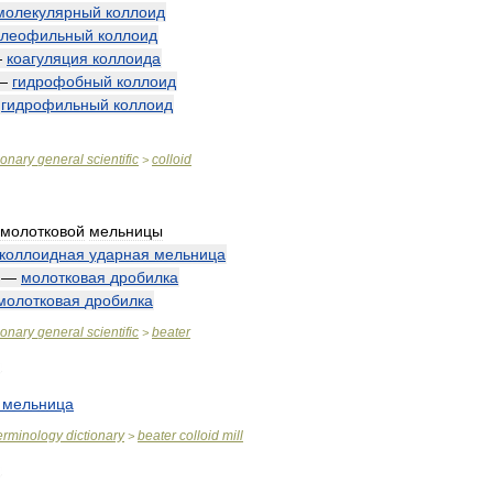
молекулярный
коллоид
олеофильный
коллоид
—
коагуляция
коллоида
—
гидрофобный
коллоид
—
гидрофильный
коллоид
ionary
general
scientific
colloid
>
молотковой
мельницы
коллоидная
ударная
мельница
—
молотковая
дробилка
молотковая
дробилка
ionary
general
scientific
beater
>
мельница
erminology
dictionary
beater
colloid
mill
>