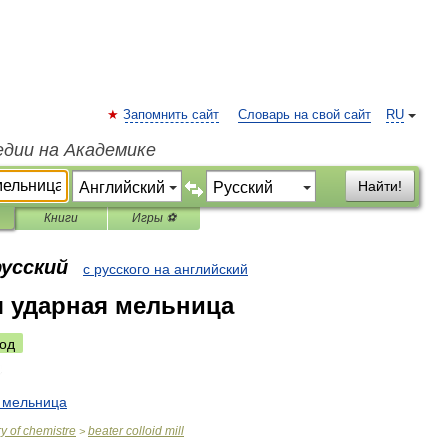
Запомнить сайт
Словарь на свой сайт
RU
едии на Академике
Найти!
Книги
Игры ⚽
русский
с русского на английский
 ударная мельница
од
мельница
ry
of
chemistre
beater
colloid
mill
>