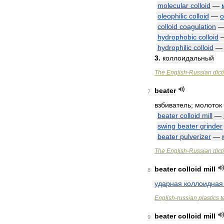
molecular
colloid
—
oleophilic
colloid
—
colloid
coagulation
hydrophobic
colloid
hydrophilic
colloid
3
.
коллоидальный
The
English
-
Russian
dict
beater
7
взбиватель
;
молоток
beater
colloid
mill
—
swing
beater
grinder
beater
pulverizer
—
The
English
-
Russian
dict
beater
colloid
mill
8
ударная
коллоидная
English
-
russian
plastics
t
beater
colloid
mill
9