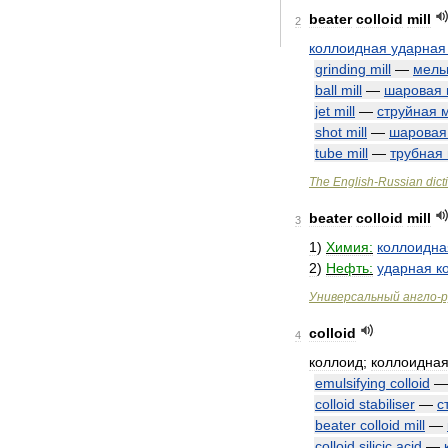
beater
colloid
mill
2
коллоидная
ударная
grinding
mill
—
мель
ball
mill
—
шаровая
jet
mill
—
струйная
shot
mill
—
шаровая
tube
mill
—
трубная
The
English
-
Russian
dict
beater
colloid
mill
3
1
)
Химия:
коллоидна
2
)
Нефть:
ударная
к
Универсальный
англо
-
р
colloid
4
коллоид
;
коллоидна
emulsifying
colloid
colloid
stabiliser
—
с
beater
colloid
mill
—
colloid
silicic
acid
—