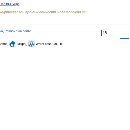
мельница
нефтегазовой
промышленности
beater
colloid
mill
>
ка
,
Реклама на сайте
18+
omla,
Drupal,
WordPress, MODx.