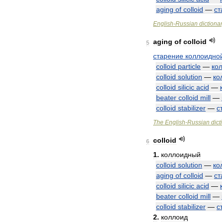
aging
of
colloid
—
ст
English
-
Russian
dictiona
aging
of
colloid
5
старение
коллоидно
colloid
particle
—
ко
colloid
solution
—
ко
colloid
silicic
acid
—
beater
colloid
mill
—
colloid
stabilizer
—
с
The
English
-
Russian
dict
colloid
6
1
.
коллоидный
colloid
solution
—
ко
aging
of
colloid
—
ст
colloid
silicic
acid
—
beater
colloid
mill
—
colloid
stabilizer
—
с
2
.
коллоид