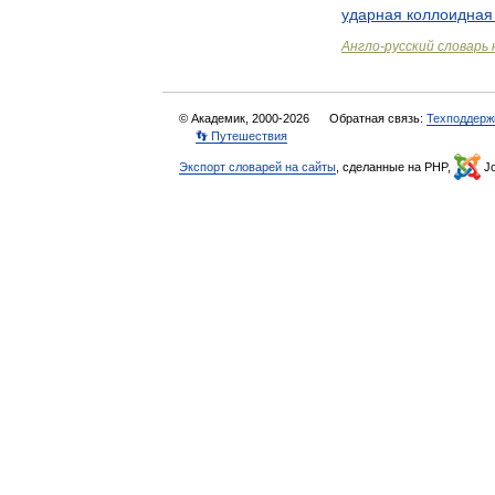
ударная
коллоидная
Англо
-
русский
словарь
© Академик, 2000-2026
Обратная связь:
Техподдерж
👣 Путешествия
Экспорт словарей на сайты
, сделанные на PHP,
Jo