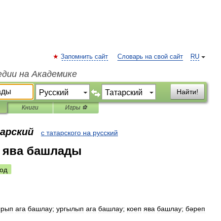
Запомнить сайт
Словарь на свой сайт
RU
едии на Академике
Найти!
Книги
Игры ⚽
тарский
с татарского на русский
 ява башлады
од
ырып
ага
башлау
;
ургылып
ага
башлау
;
коеп
ява
башлау
;
бәреп