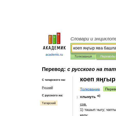
Словари и энциклоп
academic.ru
Толкования
Переводы
Перевод:
с русского на та
коеп яңгыр
С татарского на:
Русский
Толкование
Перев
С русского на:
хлынуть
1
Татарский
сов
.
1
)
ташып
чыгу
;
чапт
керү