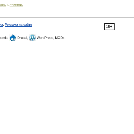
варь
полить
>
ка
,
Реклама на сайте
18+
omla,
Drupal,
WordPress, MODx.