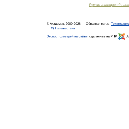
Русско
-
татарский
сло
© Академик, 2000-2026
Обратная связь:
Техподдерж
👣 Путешествия
Экспорт словарей на сайты
, сделанные на PHP,
Jo