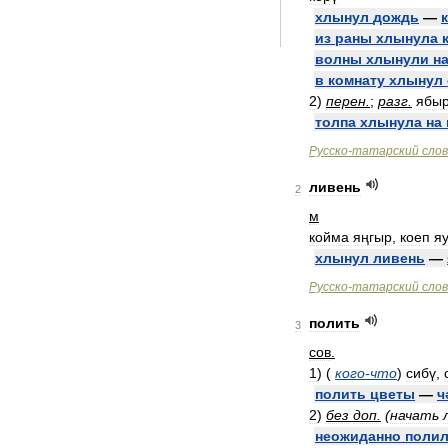
хлынул
дождь
—
из
раны
хлынула
волны
хлынули
н
в
комнату
хлынул
2
)
перен
.
;
разг
.
ябы
толпа
хлынула
на
Русско
-
татарский
сло
ливень
2
м
койма
яңгыр
,
коеп
я
хлынул
ливень
—
Русско
-
татарский
сло
полить
3
сов
.
1
)
(
кого
-
что
)
сибү
,
полить
цветы
—
ч
2
)
без
доп
.
(
начать
неожиданно
поли