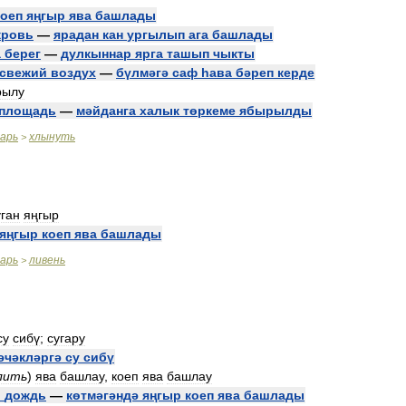
коеп
яңгыр
ява
башлады
кровь
—
ярадан
кан
ургылып
ага
башлады
а
берег
—
дулкыннар
ярга
ташып
чыкты
свежий
воздух
—
бүлмәгә
саф
һава
бәреп
керде
рылу
площадь
—
мәйданга
халык
төркеме
ябырылды
варь
хлынуть
>
уган
яңгыр
яңгыр
коеп
ява
башлады
варь
ливень
>
су
сибү
;
сугару
әчәкләргә
су
сибү
лить
)
ява
башлау
,
коеп
ява
башлау
л
дождь
—
көтмәгәндә
яңгыр
коеп
ява
башлады