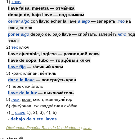
1)
ключ
llave falsa, maestra — отмы́чка
debajo de, bajo llave — под замко́м
cerrar
algo
con llave; echar la llave
a algo
— запере́ть
что
на
ключ, замо́к
poner
algo
debajo de, bajo llave — спря́тать, запере́ть
что
под
замо́к
2)
тех
ключ
llave ajustable, inglesa — разводно́й ключ
llave de copa, tubo — торцо́вый ключ
llave fija
— га́ечный ключ
3)
кран; кла́пан; ве́нтиль
dar a la llave
— поверну́ть кран
4)
переключа́тель
llave de la luz
— выключа́тель
5)
тех
,
воен
ключ; манипуля́тор
6)
фигу́рная,
тж
квадра́тная ско́бка
7)
=
clave
1), 2), 3), 4), 5)
-
debajo de siete llaves
Diccionario Español-Ruso de Uso Moderno
llave
>