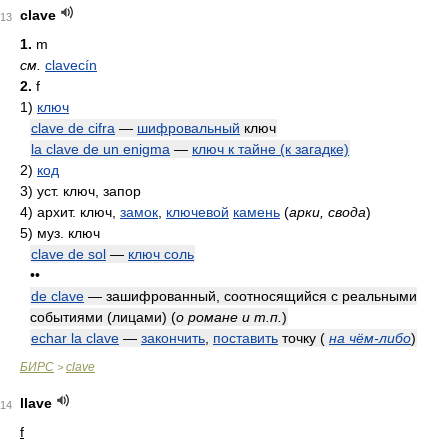
clave
13
1.
m
см.
clavecín
2.
f
1)
ключ
clave de cifra
—
шифровальный
ключ
la clave de un enigma
—
ключ к тайне (к загадке)
2)
код
3)
уст. ключ, запор
4)
архит. ключ,
замок
,
ключевой
камень
(
арки, свода
)
5)
муз. ключ
clave de sol
—
ключ соль
••
de clave
— зашифрованный, соотносящийся с реальными
событиями (лицами)
(
о романе и т.п.
)
echar la clave
—
закончить
,
поставить
точку
(
на чём-либо
)
БИРС
clave
>
llave
14
f