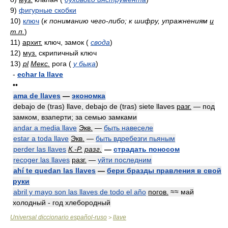
9)
фигурные скобки
10)
ключ
(
к пониманию чего-либо; к шифру, упражнениям
и
т.п.
)
11)
архит.
ключ, замок
(
свода
)
12)
муз.
скрипичный ключ
13)
pl
Мекс.
рога
(
у быка
)
-
echar la llave
••
ama de llaves
—
экономка
debajo de (tras) llave, debajo de (tras) siete llaves
разг.
— под
замком, взаперти; за семью замками
andar a media llave
Экв.
—
быть навеселе
estar a toda llave
Экв.
—
быть вдребезги пьяным
perder las llaves
К.-Р.
разг.
—
страдать поносом
recoger las llaves
разг.
—
уйти последним
ahí te quedan las llaves
—
бери бразды правления в свой
руки
abril y mayo son las llaves de todo el año
погов.
≈≈ май
холодный - год хлебородный
Universal diccionario español-ruso
llave
>