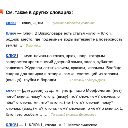
См. также в других словарях:
ключ
— ключ, а, ом …
Русское словесное ударение
Ключ
— Ключ: В Викисловаре есть статья «ключ» Ключ,
родник место, где подземные воды вытекают на поверхность
земли …
Википедия
КЛЮЧ
— муж. начально клюка, крюк, напр. которым
запирается крестьянский дверной замок, засов, зубчатая
задвижка. Журавли летят ключем, крюком, изломом. Вообще
снаряд для запирки и отпиркн замка, состоящий из головки
(кольца), трубки и бородки.… …
Толковый словарь Даля
ключ
— [для двери] сущ., м., употр. часто Морфология: (нет)
чего? ключа, чему? ключу, (вижу) что? ключ, чем? ключом, о
чём? о ключе; мн. что? ключи, (нет) чего? ключей, чему?
ключам, (вижу) что? ключи, чем? ключами, о чём? о ключах 1.
Ключ это особым… …
Толковый словарь Дмитриева
КЛЮЧ
— 1. КЛЮЧ1, ключа, м. 1. Металлическое