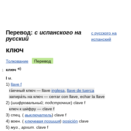
Перевод:
с испанского на
с русского на
русский
испанский
ключ
Толкование
Перевод
ключ
1
I
м.
1)
llave f
га́ечный ключ — llave
inglesa
,
llave de tuerca
запира́ть на ключ — cerrar con llave, echar la llave
2)
(
шифровальный; подстрочник
)
clave f
ключ к ши́фру — clave f
3)
спец.
(
выключатель
)
clave f
4)
воен.
(
ключевая позиция
)
posición
clave
5)
муз.
,
архит.
clave f