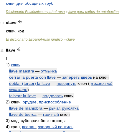
ключ для обсадных труб
Diccionario Politécnica español-ruso
llave para caños de entubación
>
clave
10
ключ, код
El diccionario Español-ruso jurídico
clave
>
llave
11
f
1)
ключ
llave
maestra
—
отмычка
cerrar la puerta con llave
—
запереть
дверь
на ключ
doblar (torcer) la llave
—
повернуть
ключ
(
в замочной
скважине
)
falsear la llave
—
подделать
ключ
2)
ключ,
орудие
,
приспособление
llave
de maniobra
—
рычаг
,
рукоятка
llave de tuerca
—
гаечный
ключ
3)
мед. зубоврачебные щипцы
4)
кран,
клапан
,
запорный вентиль