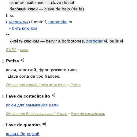
скрипи́чный ключ — clave de sol
басо́вый ключ — clave de bajo (de fa)
II
м.
(
источник
)
fuente f,
manantial
m
-
бить ключом
••
кипе́ть ключо́м — hervir a borbotones,
borbotar
vi, bullir vi
БИРС
ключ
>
Petisa
2
ключ, короткий, французского типа
Llave corta de tipo frances.
Diccionario español-ruso de la jerga
Petisa
>
llave de cortacircuito
3
ключ для замыкания цепи
Diccionario Politécnica español-ruso
llave de cortacircuito
>
llave de guardas
4
ключ с бородкой