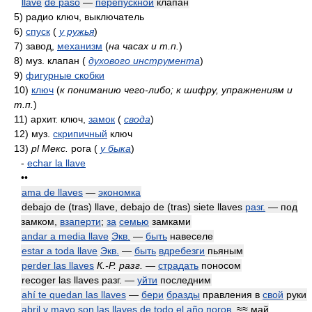
llave
de paso
—
перепускной
клапан
5)
радио ключ, выключатель
6)
спуск
(
у ружья
)
7)
завод,
механизм
(
на часах и т.п.
)
8)
муз. клапан
(
духового инструмента
)
9)
фигурные скобки
10)
ключ
(
к пониманию чего-либо; к шифру, упражнениям и
т.п.
)
11)
архит. ключ,
замок
(
свода
)
12)
муз.
скрипичный
ключ
13)
pl Мекс.
рога
(
у быка
)
-
echar la llave
••
ama de llaves
—
экономка
debajo de (tras) llave, debajo de (tras) siete llaves
разг.
— под
замком,
взаперти
;
за
семью
замками
andar a media llave
Экв.
—
быть
навеселе
estar a toda llave
Экв.
—
быть
вдребезги
пьяным
perder las llaves
К.-Р. разг.
—
страдать
поносом
recoger las llaves разг. —
уйти
последним
ahí te quedan las llaves
—
бери
бразды
правления в
свой
руки
abril y mayo son las llaves de todo el año
погов.
≈≈ май