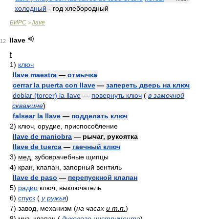
холодный
- год хлебородный
БИРС
llave
>
llave
12
f
1)
ключ
llave maestra
—
отмычка
cerrar la puerta con llave
—
запереть дверь на ключ
doblar (torcer) la llave
—
повернуть ключ
(
в замочной
скважине
)
falsear la llave
—
подделать ключ
2)
ключ, орудие, приспособление
llave de maniobra
— рычаг, рукоятка
llave de tuerca
—
гаечный ключ
3)
мед.
зубоврачебные щипцы
4)
кран, клапан, запорный вентиль
llave de paso
—
перепускной клапан
5)
радио
ключ, выключатель
6)
спуск
(
у ружья
)
7)
завод, механизм
(
на часах
и т.п.
)
8)
муз.
клапан
(
духового инструмента
)