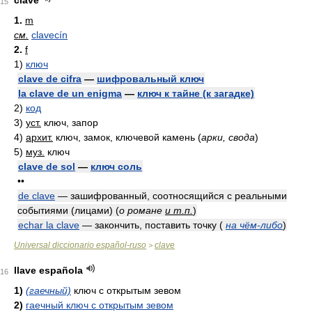
clave
15
1.
m
см.
clavecín
2.
f
1)
ключ
clave de cifra
—
шифровальный ключ
la clave de un enigma
—
ключ к тайне (к загадке)
2)
код
3)
уст.
ключ, запор
4)
архит.
ключ, замок, ключевой камень
(
арки, свода
)
5)
муз.
ключ
clave de sol
—
ключ соль
••
de clave
— зашифрованный, соотносящийся с реальными
событиями (лицами)
(
о романе
и т.п.
)
echar la clave
— закончить, поставить точку
(
на чём-либо
)
Universal diccionario español-ruso
clave
>
llave española
16
1)
(гаечный)
ключ с открытым зевом
2)
гаечный ключ с открытым зевом