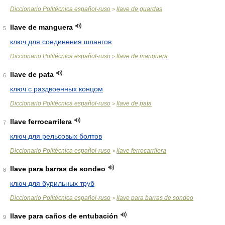
Diccionario Politécnica español-ruso
llave de guardas
>
llave de manguera
5
ключ для соединения шлангов
Diccionario Politécnica español-ruso
llave de manguera
>
llave de pata
6
ключ с раздвоенных концом
Diccionario Politécnica español-ruso
llave de pata
>
llave ferrocarrilera
7
ключ для рельсовых болтов
Diccionario Politécnica español-ruso
llave ferrocarrilera
>
llave para barras de sondeo
8
ключ для бурильных труб
Diccionario Politécnica español-ruso
llave para barras de sondeo
>
llave para caños de entubación
9