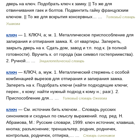
дверь на ключ. Подобрать ключ к замку. || То же для
отвинчивания гаек и болтов. Подвинтить гайку французским
ключом. || То же для вскрытия консервных… …
Толковый словарь
Ушакова
ключ
— 1. КЛЮЧ, а; м. 1. Металлическое приспособление для
запирания и отпирания замка. К. от квартиры. Запереть,
закрыть дверь на к. Сдать дом, завод и т.п. под к. (в полной
готовности). Вручить к. от города (как символ гостеприимства).
2. Ручной… …
Энциклопедический словарь
ключ
— КЛЮЧ, а, муж. 1. Металлический стержень с особой
комбинацией вырезов для отпирания и запирания замка.
Запереть на к. Подобрать ключи (найти подходящие ключи;
перен., к кому: найти нужный подход к кому н.; разг.). 2.
Приспособление для… …
Толковый словарь Ожегова
ключ
— См. источник бить ключом... Словарь русских
синонимов и сходных по смыслу выражений. под. ред. Н.
Абрамова, М.: Русские словари, 1999. ключ источник; клавиша,
кнопка; разъяснение; треншальтер, родник, родничек,
контролька, родничок, отпирка,… …
Словарь синонимов