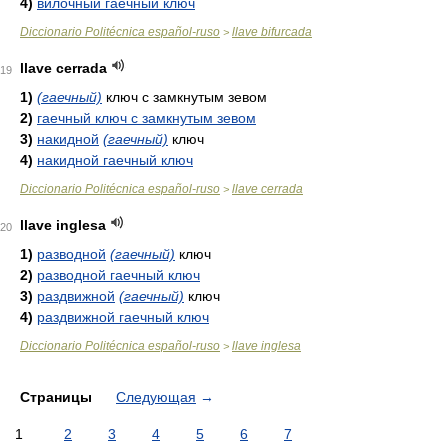
4)
вилочный гаечный ключ
Diccionario Politécnica español-ruso
llave bifurcada
>
llave cerrada
19
1)
(гаечный)
ключ с замкнутым зевом
2)
гаечный ключ с замкнутым зевом
3)
накидной
(гаечный)
ключ
4)
накидной гаечный ключ
Diccionario Politécnica español-ruso
llave cerrada
>
llave inglesa
20
1)
разводной
(гаечный)
ключ
2)
разводной гаечный ключ
3)
раздвижной
(гаечный)
ключ
4)
раздвижной гаечный ключ
Diccionario Politécnica español-ruso
llave inglesa
>
Страницы
Следующая
→
1
2
3
4
5
6
7