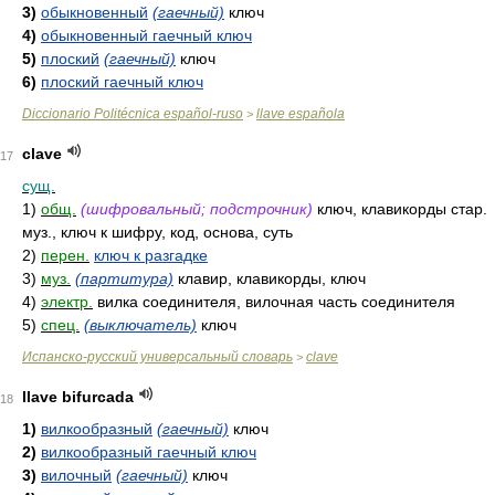
3)
обыкновенный
(гаечный)
ключ
4)
обыкновенный гаечный ключ
5)
плоский
(гаечный)
ключ
6)
плоский гаечный ключ
Diccionario Politécnica español-ruso
llave española
>
clave
17
сущ.
1)
общ.
(шифровальный; подстрочник)
ключ, клавикорды стар.
муз., ключ к шифру, код, основа, суть
2)
перен.
ключ к разгадке
3)
муз.
(партитура)
клавир, клавикорды, ключ
4)
электр.
вилка соединителя, вилочная часть соединителя
5)
спец.
(выключатель)
ключ
Испанско-русский универсальный словарь
clave
>
llave bifurcada
18
1)
вилкообразный
(гаечный)
ключ
2)
вилкообразный гаечный ключ
3)
вилочный
(гаечный)
ключ