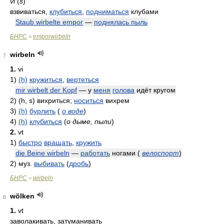
vi
(
s
)
взвиваться,
клубиться
,
подниматься
клубами
Staub wirbelte empor
—
поднялась пыль
БНРС
emporwirbeln
>
wirbeln
7
1.
vi
1)
(h)
кружиться
,
вертеться
mir wirbelt der Kopf
— у
меня
голова
идёт кругом
2)
(h
,
s)
вихриться;
носиться
вихрем
3)
(h)
бурлить
(
о воде
)
4)
(h)
клубиться
(
о дыме, пыли
)
2.
vt
1)
быстро
вращать
,
кружить
die Beine wirbeln
—
работать
ногами
(
велоспорт
)
2)
муз.
выбивать
(
дробь
)
БНРС
wirbeln
>
wölken
8
1.
vt
заволакивать, затуманивать