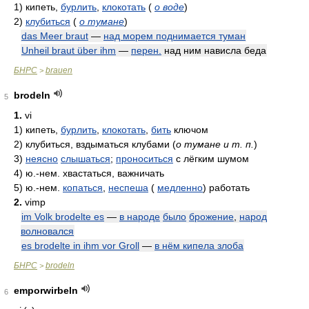
1)
кипеть,
бурлить
,
клокотать
(
о воде
)
2)
клубиться
(
о тумане
)
das Meer braut
—
над морем поднимается туман
Unheil braut über ihm
—
перен.
над ним нависла беда
БНРС
brauen
>
brodeln
5
1.
vi
1)
кипеть,
бурлить
,
клокотать
,
бить
ключом
2)
клубиться, вздыматься клубами
(
о тумане и т. п.
)
3)
неясно
слышаться
;
проноситься
с лёгким шумом
4)
ю.-нем. хвастаться, важничать
5)
ю.-нем.
копаться
,
неспеша
(
медленно
) работать
2.
vimp
im Volk brodelte es
—
в народе
было
брожение
,
народ
волновался
es brodelte in ihm vor Groll
—
в нём кипела злоба
БНРС
brodeln
>
emporwirbeln
6