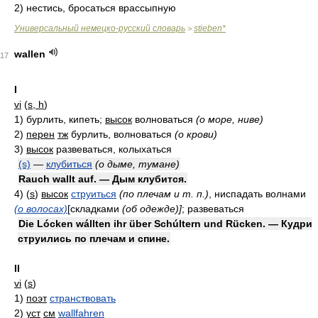
2)
нестись, бросаться врассыпную
Универсальный немецко-русский словарь
stieben*
>
wallen
17
I
vi
(
s, h
)
1)
бурлить, кипеть;
высок
волноваться
(о море, ниве)
2)
перен
тж
бурлить, волноваться
(о крови)
3)
высок
развеваться, колыхаться
(s)
—
клубиться
(о дыме, тумане)
Rauch wallt auf. — Дым клубится.
4) (
s
)
высок
струиться
(по плечам и т. п.)
, ниспадать волнами
(о волосах)
[складками
(об одежде)]
; развеваться
Die Lócken wállten ihr über Schúltern und Rücken. — Кудри
струились по плечам и спине.
II
vi
(
s
)
1)
поэт
странствовать
2)
уст
см
wallfahren