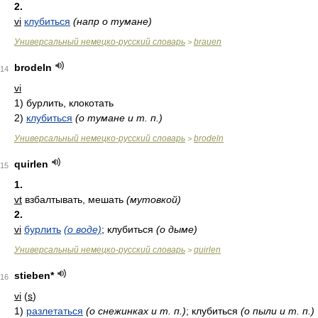
2.
vi
клубиться
(напр о тумане)
Универсальный немецко-русский словарь
brauen
>
brodeln
14
vi
1)
бурлить, клокотать
2)
клубиться
(о тумане и т. п.)
Универсальный немецко-русский словарь
brodeln
>
quirlen
15
1.
vt
взбалтывать, мешать
(мутовкой)
2.
vi
бурлить
(о воде)
; клубиться
(о дыме)
Универсальный немецко-русский словарь
quirlen
>
stieben*
16
vi
(
s
)
1)
разлетаться
(о снежинках и т. п.)
; клубиться
(о пыли и т. п.)