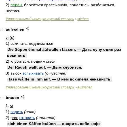
2)
перен.
броситься врассыпную, понестись, разбежаться,
нестись
Универсальный немецко-русский словарь
stieben
>
aufwallen
12
vi
(
s
)
1)
вскипать, подниматься
Die Súppe éínmal áúfwallen lássen. — Дать супу один раз
вскипеть.
2)
клубиться, подниматься
Der Rauch wallt auf. — Дым клубится.
3)
высок
вспыхивать
(о чувстве)
Hass wállte in ihm auf. — В нём вскипела ненависть.
Универсальный немецко-русский словарь
aufwallen
>
brauen
13
1.
vt
1)
варить
(пиво)
2)
разг
готовить
(напиток)
sich éínen Káffee bráúen — сварить себе кофе