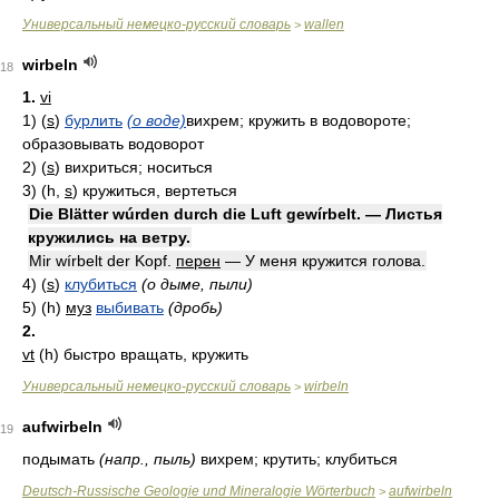
Универсальный немецко-русский словарь
wallen
>
wirbeln
18
1.
vi
1) (
s
)
бурлить
(о воде)
вихрем; кружить в водовороте;
образовывать водоворот
2) (
s
)
вихриться; носиться
3) (h,
s
)
кружиться, вертеться
Die Blätter wúrden durch die Luft gewírbelt. — Листья
кружились на ветру.
Mir wírbelt der Kopf.
перен
— У меня кружится голова.
4) (
s
)
клубиться
(о дыме, пыли)
5) (h)
муз
выбивать
(дробь)
2.
vt
(h)
быстро вращать, кружить
Универсальный немецко-русский словарь
wirbeln
>
aufwirbeln
19
подымать
(напр., пыль)
вихрем; крутить; клубиться
Deutsch-Russische Geologie und Mineralogie Wörterbuch
aufwirbeln
>