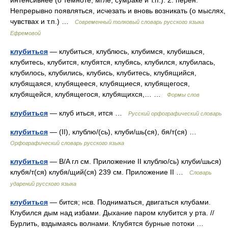
интенсивнее (о темноте, мгле, сумраке и т.п.). 2. перен.
Непрерывно появляться, исчезать и вновь возникать (о мыслях,
чувствах и т.п.) …
Современный толковый словарь русского языка
Ефремовой
клубиться
— клубиться, клублюсь, клубимся, клубишься,
клубитесь, клубится, клубятся, клубясь, клубился, клубилась,
клубилось, клубились, клубись, клубитесь, клубящийся,
клубящаяся, клубящееся, клубящиеся, клубящегося,
клубящейся, клубящегося, клубящихся,… …
Формы слов
клубиться
— клуб иться, ится …
Русский орфографический словарь
клубиться
— (II), клублю/(сь), клуби/шь(ся), бя/т(ся) …
Орфографический словарь русского языка
клубиться
— B/A гл см. Приложение II клублю/сь) клуби/шься)
клубя/т(ся) клубя/щий(ся) 239 см. Приложение II …
Словарь
ударений русского языка
клубиться
— бится; нсв. Подниматься, двигаться клубами.
Клубился дым над избами. Дыхание паром клубится у рта. //
Бурлить, вздымаясь волнами. Клубятся бурные потоки …