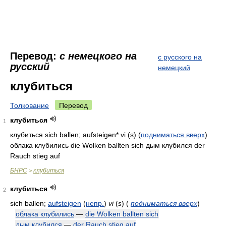
Перевод:
с немецкого на
с русского на
русский
немецкий
клубиться
Толкование
Перевод
клубиться
1
клубиться sich ballen; aufsteigen* vi (s) (
подниматься вверх
)
облака клубились die Wolken ballten sich дым клубился der
Rauch stieg auf
БНРС
клубиться
>
клубиться
2
sich ballen;
aufsteigen
(
непр.
)
vi
(
s
)
(
подниматься вверх
)
облака клубились
—
die Wolken ballten sich
дым клубился
—
der Rauch stieg auf