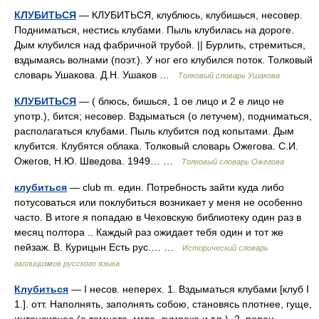
КЛУБИТЬСЯ
— КЛУБИТЬСЯ, клублюсь, клубишься, несовер.
Подниматься, нестись клубами. Пыль клубилась на дороге.
Дым клубился над фабричной трубой. || Бурлить, стремиться,
вздымаясь волнами (поэт.). У ног его клубился поток. Толковый
словарь Ушакова. Д.Н. Ушаков …
Толковый словарь Ушакова
КЛУБИТЬСЯ
— ( блюсь, бишься, 1 ое лицо и 2 е лицо не
употр.), бится; несовер. Вздыматься (о летучем), подниматься,
располагаться клубами. Пыль клубится под копытами. Дым
клубится. Клубятся облака. Толковый словарь Ожегова. С.И.
Ожегов, Н.Ю. Шведова. 1949… …
Толковый словарь Ожегова
клубиться
— club m. един. Потребность зайти куда либо
потусоваться или поклубиться возникает у меня не особенно
часто. В итоге я попадаю в Чеховскую библиотеку один раз в
месяц полтора .. Каждый раз ожидает тебя один и тот же
пейзаж. В. Курицын Есть рус.… …
Исторический словарь
галлицизмов русского языка
Клубиться
— I несов. неперех. 1. Вздыматься клубами [клуб I
1.]. отт. Наполнять, заполнять собою, становясь плотнее, гуще,