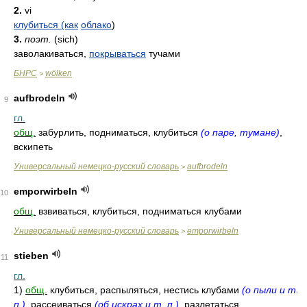
2.
vi
клубиться (как
облако
)
3.
поэт.
(sich)
заволакиваться,
покрываться
тучами
БНРС
wölken
>
aufbrodeln
9
гл.
общ.
забурлить, подниматься, клубиться
(о паре, тумане)
,
вскипеть
Универсальный немецко-русский словарь
aufbrodeln
>
emporwirbeln
10
общ.
взвиваться, клубиться, подниматься клубами
Универсальный немецко-русский словарь
emporwirbeln
>
stieben
11
гл.
1)
общ.
клубиться, распыляться, нестись клубами
(о пыли и т.
п.)
, рассеиваться
(об искрах и т. п.)
, разлетаться