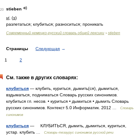
stieben
20
vi
, (
s
)
разлетаться; клубиться; разноситься; проникать
Современный немецко-русский словарь общей лексики
stieben
>
Страницы
Следующая
→
1
2
См. также в других словарях:
клубиться
— клубить, куриться, дымить(ся), дымиться,
вздыматься, подниматься Словарь русских синонимов.
клубиться гл. несов. • куриться • дымиться • дымить Словарь
русских синонимов. Контекст 5.0 Информатик. 2012 …
Словарь
синонимов
клубиться
— КЛУБИТЬСЯ, дымить, дымиться, куриться,
устар. клубить …
Словарь-тезаурус синонимов русской речи