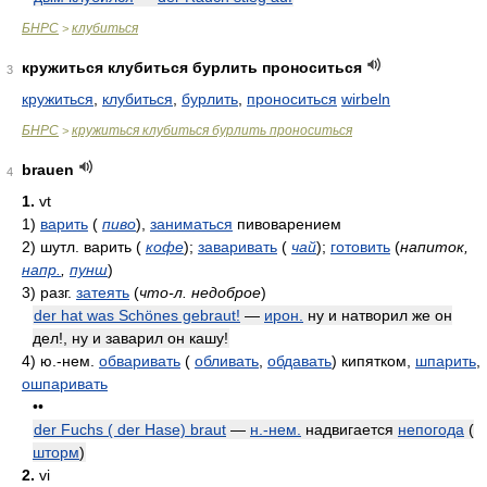
БНРС
клубиться
>
кружиться клубиться бурлить проноситься
3
кружиться
,
клубиться
,
бурлить
,
проноситься
wirbeln
БНРС
кружиться клубиться бурлить проноситься
>
brauen
4
1.
vt
1)
варить
(
пиво
)
,
заниматься
пивоварением
2)
шутл. варить
(
кофе
)
;
заваривать
(
чай
)
;
готовить
(
напиток,
напр.
,
пунш
)
3)
разг.
затеять
(
что-л. недоброе
)
der hat was Schönes gebraut!
—
ирон.
ну и натворил же он
дел!, ну и заварил он кашу!
4)
ю.-нем.
обваривать
(
обливать
,
обдавать
) кипятком,
шпарить
,
ошпаривать
••
der Fuchs ( der Hase) braut
—
н.-нем.
надвигается
непогода
(
шторм
)
2.
vi