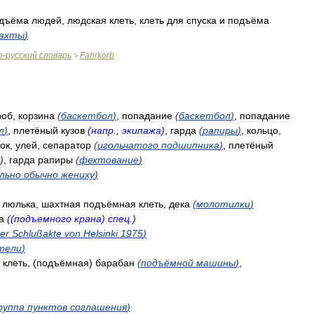
дъёма
людей
,
людская
клеть
,
клеть
для
спуска
и
подъёма
ахты
)
о
-
русский
словарь
Fahrkorb
>
роб
,
корзина
(
баскетбол
)
,
попадание
(
баскетбол
)
,
попадание
л
)
,
плетёный
кузов
(
напр
.,
экипажа
)
,
гарда
(
рапиры
)
,
кольцо
,
ок
,
улей
,
сепаратор
(
игольчатого
подшипника
)
,
плетёный
)
,
гарда
рапиры
(
фехтование
)
льно
обычно
жениху
)
,
люлька
,
шахтная
подъёмная
клеть
,
дека
(
молотилки
)
а
((
подъемного
крана
)
спец
.)
er
Schlußakte
von
Helsinki
1975
)
тели
)
)
клеть
, (
подъёмная
)
барабан
(
подъёмной
машины
)
,
руппа
пунктов
соглашения
)