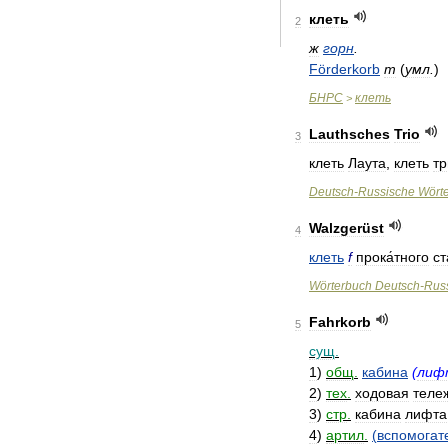
клеть
2
ж
горн
.
Förderkorb
m
(
умл
.
)
БНРС
клеть
>
Lauthsches
Trio
3
клеть
Лаута
,
клеть
тр
Deutsch
-
Russische
Wört
Walzgerüst
4
клеть
f
прока́тного
ст
Wörterbuch
Deutsch
-
Rus
Fahrkorb
5
сущ
.
1
)
общ
.
кабина
(
лиф
2
)
тех
.
ходовая
теле
3
)
стр
.
кабина
лифта
4
)
артил
.
(
вспомогат