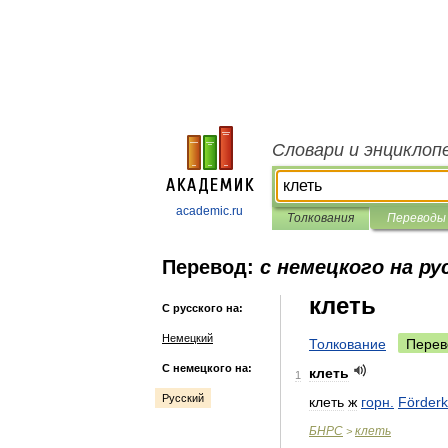
Словари и энциклоп
academic.ru
Толкования
Переводы
Перевод:
с немецкого на ру
клеть
С русского на:
Немецкий
Толкование
Перев
С немецкого на:
клеть
1
Русский
клеть
ж
горн
.
Förderk
БНРС
клеть
>