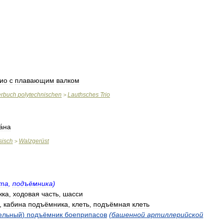
ио
с
плавающим
валком
erbuch
polytechnischen
Lauthsches
Trio
>
а́на
sisch
Walzgerüst
>
та
,
подъёмника
)
жка
,
ходовая
часть
,
шасси
,
кабина
подъёмника
,
клеть
,
подъёмная
клеть
ельный
)
подъёмник
боеприпасов
(
башенной
артиллерийской