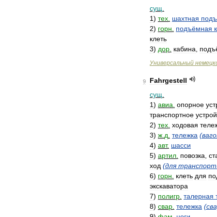
сущ
.
1
)
тех
.
шахтная
под
2
)
горн
.
подъёмная
клеть
3
)
дор
.
кабина
,
подъ
Универсальный
немецк
Fahrgestell
9
сущ
.
1
)
авиа
.
опорное
уст
транспортное
устрой
2
)
тех
.
ходовая
теле
3
)
ж
.
д
.
тележка
(
ваго
4
)
авт
.
шасси
5
)
артил
.
повозка
,
ст
ход
(
для
транспорт
6
)
горн
.
клеть
для
по
экскаватора
7
)
полигр
.
талерная
8
)
свар
.
тележка
(
св
9
)
фам
.
ноги