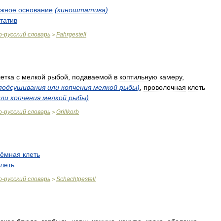
ижное
основание
(
киноштатива
)
татив
о
-
русский
словарь
Fahrgestell
>
летка
с
мелкой
рыбой
,
подаваемой
в
коптильную
камеру
,
подсушивания
или
копчения
мелкой
рыбы
)
,
проволочная
клеть
или
копчения
мелкой
рыбы
)
о
-
русский
словарь
Grillkorb
>
ъёмная
клеть
клеть
о
-
русский
словарь
Schachtgestell
>