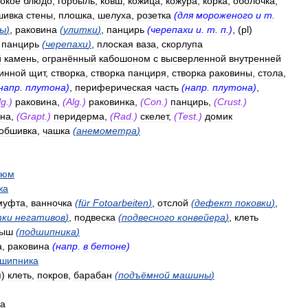
бокое
блюдо
,
горбыль
,
ковш
,
кожица
,
кожура
,
корка
,
оболочка
,
шивка
стены
,
плошка
,
шелуха
,
розетка
(
для
мороженого
и
т
.
ны
)
,
раковина
(
улитки
)
,
панцирь
(
черепахи
и
.
т
.
п
.)
, (
pl
)
,
панцирь
(
черепахи
)
,
плоская
ваза
,
скорлупа
й
камень
,
огранённый
кабошоном
с
высверленной
внутренней
инной
щит
,
створка
,
створка
панциря
,
створка
раковины
,
стола
,
напр
.
плутона
)
,
периферическая
часть
(
напр
.
плутона
)
,
lg
.)
раковина
,
(
Alg
.)
раковинка
,
(
Con
.)
панцирь
,
(
Crust
.)
она
,
(
Grapt
.)
перидерма
,
(
Rad
.)
скелет
,
(
Test
.)
домик
обшивка
,
чашка
(
анемометра
)
тюм
жа
муфта
,
ванночка
(
für
Fotoarbeiten
)
,
отслой
(
дефект
поковки
)
,
тки
негативов
)
,
подвеска
(
подвесного
конвейера
)
,
клеть
дыш
(
подшипника
)
а
,
раковина
(
напр
.
в
бетоне
)
шипника
я
)
клеть
,
покров
,
барабан
(
подъёмной
машины
)
а