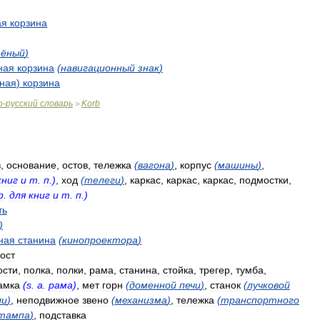
ая
корзина
ёный
)
ная
корзина
(
навигационный
знак
)
ная
)
корзина
о
-
русский
словарь
Korb
>
в
,
основание
,
остов
,
тележка
(
вагона
)
,
корпус
(
машины
)
,
книг
и
т
.
п
.)
,
ход
(
телеги
)
,
каркас
,
каркас
,
каркас
,
подмостки
,
р
.
для
книг
и
т
.
п
.)
ть
)
ная
станина
(
кинопроектора
)
ост
ости
,
полка
,
полки
,
рама
,
станина
,
стойка
,
трегер
,
тумба
,
амка
(
s
.
а
.
рама
)
,
мет
горн
(
доменной
печи
)
,
станок
(
лучковой
ли
)
,
неподвижное
звено
(
механизма
)
,
тележка
(
транспортного
тампа
)
,
подставка