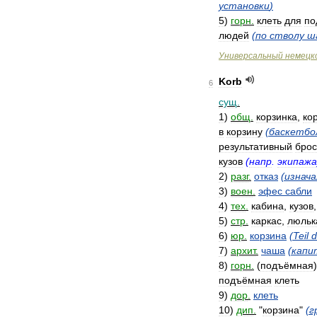
установки
)
5
)
горн
.
клеть
для
по
людей
(
по
стволу
ш
Универсальный
немецк
Korb
6
сущ
.
1
)
общ
.
корзинка
,
ко
в
корзину
(
баскетбо
результативный
брос
кузов
(
напр
.
экипажа
2
)
разг
.
отказ
(
изнача
3
)
воен
.
эфес
сабли
4
)
тех
.
кабина
,
кузов
5
)
стр
.
каркас
,
люльк
6
)
юр
.
корзина
(
Teil
d
7
)
архит
.
чаша
(
капи
8
)
горн
.
(
подъёмная
подъёмная
клеть
9
)
дор
.
клеть
10
)
дип
.
"
корзина
"
(
г