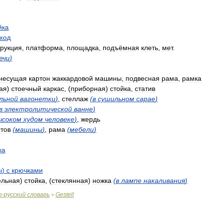
йка
ход
трукция
,
платформа
,
площадка
,
подъёмная
клеть
,
мет
.
ечи
)
несущая
картон
жаккардовой
машины
,
подвесная
рама
,
рамка
ая
)
стоечный
каркас
, (
приборная
)
стойка
,
статив
льной
вагонетки
)
,
стеллаж
(
в
сушильном
сарае
)
в
электролитической
ванне
)
ысоком
худом
человеке
)
,
жердь
стов
(
машины
)
,
рама
(
мебели
)
ка
ы
)
с
крючками
ельная
)
стойка
, (
стеклянная
)
ножка
(
в
лампе
накаливания
)
о
-
русский
словарь
Gestell
>