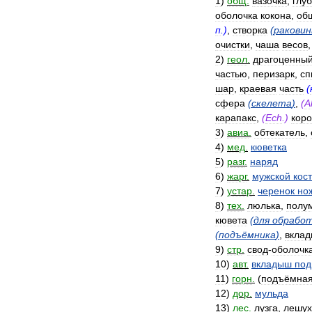
1
)
общ
.
вазочка
,
глу
оболочка
кокона
,
об
п
.)
,
створка
(
ракови
очистки
,
чаша
весов
2
)
геол
.
драгоценны
частью
,
перизарк
,
сп
шар
,
краевая
часть
(
сфера
(
скелета
)
,
(
A
карапакс
,
(
Ech
.)
кор
3
)
авиа
.
обтекатель
,
4
)
мед
.
кюветка
5
)
разг
.
наряд
6
)
жарг
.
мужской
кос
7
)
устар
.
черенок
но
8
)
тех
.
люлька
,
полу
кювета
(
для
обрабо
(
подъёмника
)
,
вкла
9
)
стр
.
свод
-
оболочк
10
)
авт
.
вкладыш
под
11
)
горн
.
(
подъёмна
12
)
дор
.
мульда
13
)
лес
.
лузга
,
лешух