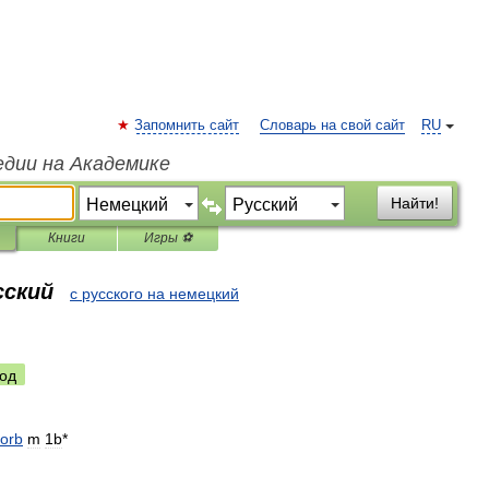
Запомнить сайт
Словарь на свой сайт
RU
едии на Академике
Найти!
Книги
Игры ⚽
сский
с русского на немецкий
од
orb
m
1b
*