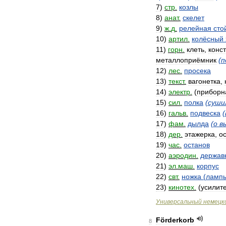
7
)
стр
.
козлы
8
)
анат
.
скелет
9
)
ж
.
д
.
релейная
сто
10
)
артил
.
колёсный
11
)
горн
.
клеть
,
конс
металлоприёмник
(
п
12
)
лес
.
просека
13
)
текст
.
вагонетка
,
14
)
электр
.
(
приборн
15
)
сил
.
полка
(
суши
16
)
гальв
.
подвеска
(
17
)
фам
.
дылда
(
о
в
18
)
дер
.
этажерка
,
о
19
)
час
.
останов
20
)
аэродин
.
держав
21
)
эл
.
маш
.
корпус
22
)
свт
.
ножка
(
ламп
23
)
кинотех
.
(
усилит
Универсальный
немецк
Förderkorb
8