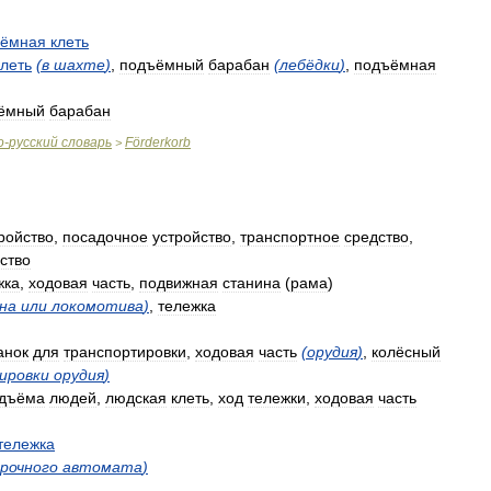
ъёмная
клеть
клеть
(
в
шахте
)
,
подъёмный
барабан
(
лебёдки
)
,
подъёмная
ёмный
барабан
о
-
русский
словарь
Förderkorb
>
ройство
,
посадочное
устройство
,
транспортное
средство
,
ство
жка
,
ходовая
часть
,
подвижная
станина
(
рама
)
на
или
локомотива
)
,
тележка
анок
для
транспортировки
,
ходовая
часть
(
орудия
)
,
колёсный
ировки
орудия
)
дъёма
людей
,
людская
клеть
,
ход
тележки
,
ходовая
часть
тележка
арочного
автомата
)