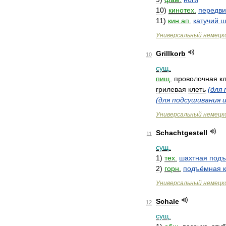
10
)
кинотех
.
передв
11
)
кин
.
ап
.
катучий
ш
Универсальный
немецк
Grillkorb
10
сущ
.
пищ
.
проволочная
к
грилевая
клеть
(
для
(
для
подсушивания
Универсальный
немецк
Schachtgestell
11
сущ
.
1
)
тех
.
шахтная
под
2
)
горн
.
подъёмная
Универсальный
немецк
Schale
12
сущ
.