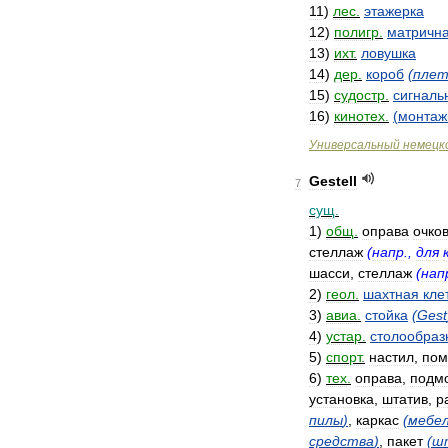
11
)
лес
.
этажерка
12
)
полигр
.
матричн
13
)
ихт
.
ловушка
14
)
дер
.
короб
(
плет
15
)
судостр
.
сигналь
16
)
кинотех
.
(
монтаж
Универсальный
немецк
Gestell
7
сущ
.
1
)
общ
.
оправа
очко
стеллаж
(
напр
.,
для
шасси
,
стеллаж
(
нап
2
)
геол
.
шахтная
кле
3
)
авиа
.
стойка
(
Gest
4
)
устар
.
столообраз
5
)
спорт
.
настил
,
пом
6
)
тех
.
оправа
,
подм
установка
,
штатив
,
р
пилы
)
,
каркас
(
мебе
средства
)
,
пакет
(
ш