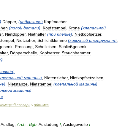
)
Döpper
,
(
подвижная
)
Kopfmacher
ehen
(
полой
детали
)
,
Kopfstempel
,
Krone
(
клепальной
er
,
Nietdöpper
,
Niethalter
(
при
клёпке
)
,
Nietkopfsetzer
,
stempel
,
Nietzieher
,
Schlichtklemme
(
ковочный
инструмент
)
,
gesenk
,
Pressung
,
Schelleisen
,
Schließgesenk
lter
,
Döpperschelle
,
Kopfsetzer
,
Stauchhammer
ng
ровода
)
клепальной
машины
)
,
Nietenzieher
,
Nietkopfsetzeisen
,
ке
)
,
Nietstanze
,
Nietstempel
(
клепальной
машины
)
,
альной
машины
)
er
немецкий
словарь
обжимка
>
Ausflug
;
Arch
.,
Bgb
.
Ausladung
f
;
Auslegeweite
f