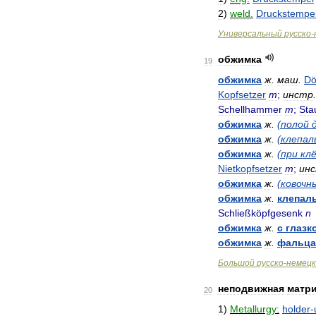
2
)
weld
.
Druckstempe
Универсальный
русско
-
обжимка
19
обжимка
ж
.
маш
.
Dö
Kopfsetzer
m
;
инстр
.
Schellhammer
m
;
Sta
обжимка
ж
.
(
полой
обжимка
ж
.
(
клепал
обжимка
ж
.
(
при
кл
Nietkopfsetzer
m
;
ин
обжимка
ж
.
(
ковочн
обжимка
ж
.
клепал
Schließköpfgesenk
n
обжимка
ж
.
с
глазк
обжимка
ж
.
фальца
Большой
русско
-
немецк
неподвижная
матр
20
1
)
Metallurgy:
holder
-