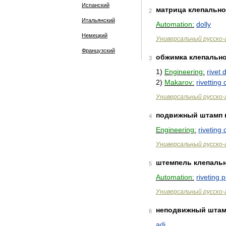
Испанский
матрица
клепальн
2
Итальянский
Automation:
dolly
Немецкий
Универсальный
русско
-
Французский
обжимка
клепальн
3
1
)
Engineering:
rivet
d
2
)
Makarov:
rivetting
Универсальный
русско
-
подвижный
штамп
4
Engineering:
riveting
Универсальный
русско
-
штемпель
клепаль
5
Automation:
riveting
p
Универсальный
русско
-
неподвижный
штам
6
adj