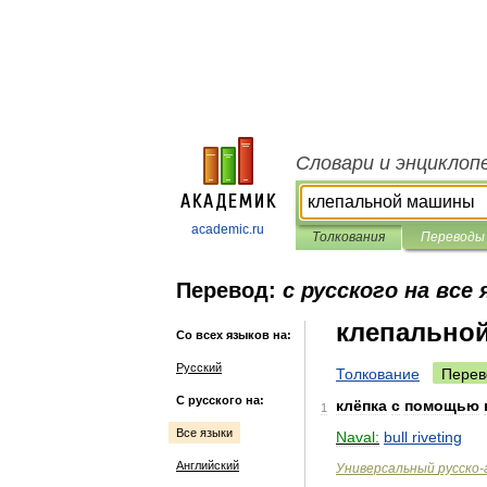
Словари и энциклоп
academic.ru
Толкования
Переводы
Перевод:
с русского на все
клепально
Со всех языков на:
Русский
Толкование
Перев
С русского на:
клёпка
с
помощью
1
Все языки
Naval:
bull
riveting
Английский
Универсальный
русско
-