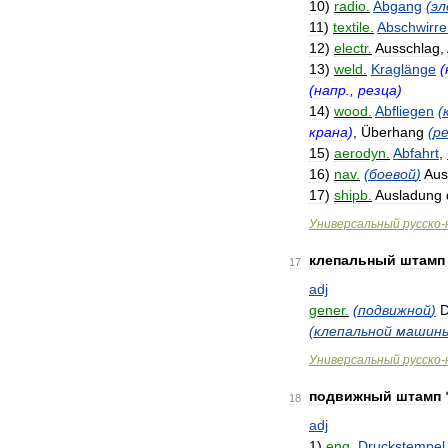
10
)
radio
.
Abgang
(
эл
11
)
textile
.
Abschwirre
12
)
electr
.
Ausschlag
,
13
)
weld
.
Kraglänge
(
(
напр
.,
резца
)
14
)
wood
.
Abfliegen
(
крана
)
,
Überhang
(
р
15
)
aerodyn
.
Abfahrt
,
16
)
nav
.
(
боевой
)
Aus
17
)
shipb
.
Ausladung
Универсальный
русско
-
клепальный
штамп
17
adj
gener
.
(
подвижной
)
D
(
клепальной
машин
Универсальный
русско
-
подвижный
штамп
18
adj
1
)
eng
.
Druckstempel