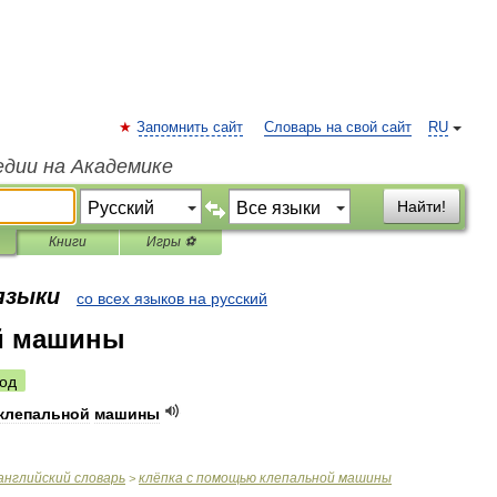
Запомнить сайт
Словарь на свой сайт
RU
едии на Академике
Найти!
Книги
Игры ⚽
 языки
со всех языков на русский
й машины
од
клепальной
машины
английский
словарь
клёпка
с
помощью
клепальной
машины
>