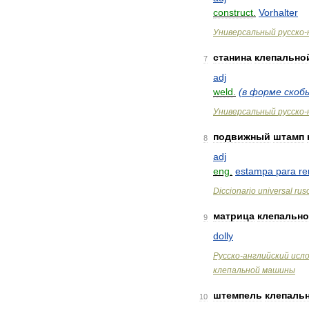
construct
.
Vorhalter
Универсальный
русско
-
станина
клепально
7
adj
weld
.
(
в
форме
скоб
Универсальный
русско
-
подвижный
штамп
8
adj
eng
.
estampa
para
r
Diccionario
universal
rus
матрица
клепальн
9
dolly
Русско
-
английский
исл
клепальной
машины
штемпель
клепаль
10