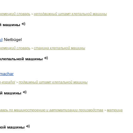
немецкий
словарь
неподвижный
штамп
клепальной
машины
>
й
машины
ы
)
Nietbügel
немецкий
словарь
станина
клепальной
машины
>
клепальной
машины
emachar
o
-
español
подвижный
штамп
клепальной
машины
>
ой
машины
оварь
по
машиностроению
и
автоматизации
производства
матрица
>
ной
машины