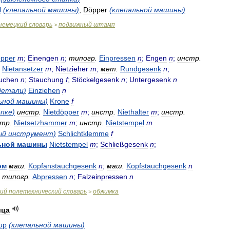
l
(
клепальной
машины
)
,
Döpper
(
клепальной
машины
)
немецкий
словарь
подвижный
штамп
>
pper
m
;
Einengen
n
;
типогр
.
Einpressen
n
;
Engen
n
;
инстр
.
Nietansetzer
m
;
Nietzieher
m
;
мет
.
Rundgesenk
n
;
uchen
n
;
Stauchung
f
;
Stöckelgesenk
n
;
Untergesenk
n
детали
)
Einziehen
n
ьной
машины
)
Krone
f
ёпке
)
инстр
.
Nietdöpper
m
;
инстр
.
Niethalter
m
;
инстр
.
стр
.
Nietsetzhammer
m
;
инстр
.
Nietstempel
m
ый
инструмент
)
Schlichtklemme
f
ьной
машины
Nietstempel
m
;
Schließgesenk
n
;
ом
маш
.
Kopfanstauchgesenk
n
;
маш
.
Kopfstauchgesenk
n
типогр
.
Abpressen
n
;
Falzeinpressen
n
ий
полетехнический
словарь
обжимка
>
ица
up
(
клепальной
машины
)