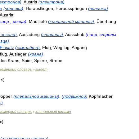
ектронов
)
,
Austritt
(
электрона
)
n
(
челнока
)
,
Herausfliegen
,
Herausspringen
(
челнока
)
Austritt
напр
.,
резца
)
,
Maultiefe
(
клепальной
машины
)
,
Überhang
консоли
)
,
Ausladung
(
станины
)
,
Ausschub
(
напр
.
стрелы
езца
)
Einsatz
(
самолёта
)
,
Flug
,
Wegflug
,
Abgang
flug
,
Ausleger
(
крана
)
des
Krans
,
Spier
,
Spiere
,
Strebe
немецкий
словарь
вылет
>
öpper
(
клепальной
машины
)
,
(
подвижной
)
Kopfmacher
ы
)
немецкий
словарь
клепальный
штамп
>
(
заклёпочного
станка
)