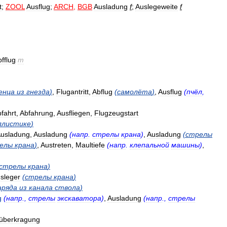
t
;
ZOOL
Ausflug
;
ARCH
,
BGB
Ausladung
f
;
Auslegeweite
f
fflug
m
енца
из
гнезда
)
,
Flugantritt
,
Abflug
(
самолёта
)
,
Ausflug
(
пчёл
,
fahrt
,
Abfahrung
,
Ausfliegen
,
Flugzeugstart
ллистике
)
usladung
,
Ausladung
(
напр
.
стрелы
крана
)
,
Ausladung
(
стрелы
елы
крана
)
,
Austreten
,
Maultiefe
(
напр
.
клепальной
машины
)
,
стрелы
крана
)
sleger
(
стрелы
крана
)
аряда
из
канала
ствола
)
g
(
напр
.,
стрелы
экскаватора
)
,
Ausladung
(
напр
.,
стрелы
überkragung