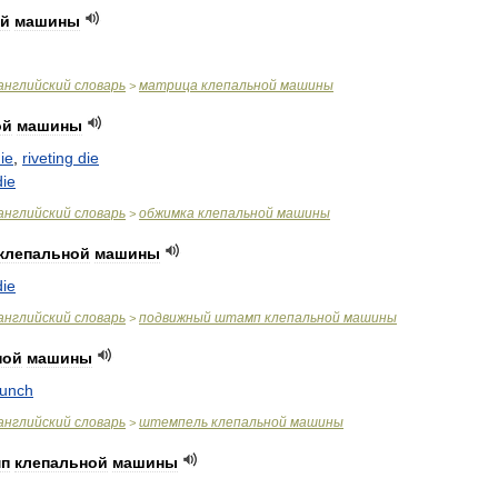
ой
машины
английский
словарь
матрица
клепальной
машины
>
ой
машины
ie
,
riveting
die
die
английский
словарь
обжимка
клепальной
машины
>
клепальной
машины
die
английский
словарь
подвижный
штамп
клепальной
машины
>
ной
машины
unch
английский
словарь
штемпель
клепальной
машины
>
п
клепальной
машины