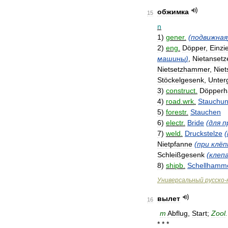
обжимка
15
n
1
)
gener
.
(
подвижная
2
)
eng
.
Döpper
,
Einzi
машины
)
,
Nietansetz
Nietsetzhammer
,
Niet
Stöckelgesenk
,
Unter
3
)
construct
.
Döpperha
4
)
road
.
wrk
.
Stauchu
5
)
forestr
.
Stauchen
6
)
electr
.
Bride
(
для
п
7
)
weld
.
Druckstelze
(
Nietpfanne
(
при
клёп
Schleißgesenk
(
клеп
8
)
shipb
.
Schellhamm
Универсальный
русско
-
вылет
16
m
Abflug
,
Start
;
Zool
.
* * *