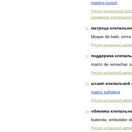
riveting
punch
Русско
-
английский
исл
штемпель
клепальной
матрица
клепальн
11
bloque
de
batir
,
zorra
Русско
-
испанский
авто
поддержка
клепал
12
matriz
de
remachar
,
s
Русско
-
испанский
авто
штамп
клепальной
13
matriz
sufridera
Русско
-
испанский
авто
обжимка
клепальн
14
buterola
,
embutidor
d
Русско
-
испанский
авто