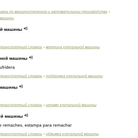
оварь
по
машиностроению
и
автоматизации
производства
>
машины
ой
машины
транспортный
словарь
матрица
клепальной
машины
>
ьной
машины
ufridera
транспортный
словарь
поддержка
клепальной
машины
>
машины
транспортный
словарь
штамп
клепальной
машины
>
ой
машины
e
remaches
,
estampa
para
remachar
транспортный
словарь
обжимка
клепальной
машины
>