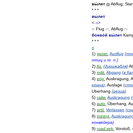
вы́лет
m
Abflug
,
Star
* * *
вы́лет
<
-
а
>
м
Flug
m
,
Abflug
m
боево́й
вы́лет
Kamp
* * *
n
1
)
gener
.
Ausflug
(
пт
птиц
и
т
.
п
.)
2
)
Av
.
(
дирижабля
)
Ab
3
)
milit
.
Abgang
(
в
ба
4
)
eng
.
Auskragung
,
A
крана
)
,
Auslage
(
стр
Uberhang
(
резца
)
5
)
railw
.
Auskragung
(
6
)
auto
.
Überhang
,
Au
7
)
artil
.
Verlassen
(
сн
8
)
mining
.
Auskragun
конвейера
)
9
)
road
.
wrk
.
Vorstoß
,