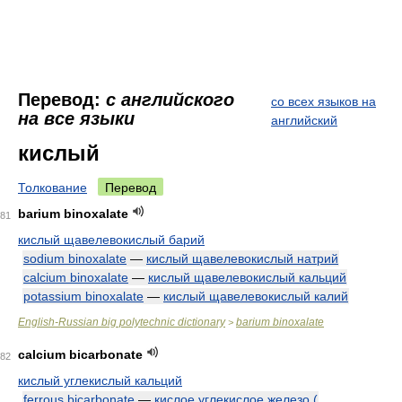
Перевод:
с английского
со всех языков на
на все языки
английский
кислый
Толкование
Перевод
barium binoxalate
81
кислый щавелевокислый барий
sodium binoxalate
—
кислый щавелевокислый натрий
calcium binoxalate
—
кислый щавелевокислый кальций
potassium binoxalate
—
кислый щавелевокислый калий
English-Russian big polytechnic dictionary
barium binoxalate
>
calcium bicarbonate
82
кислый углекислый кальций
ferrous bicarbonate
—
кислое углекислое железо (