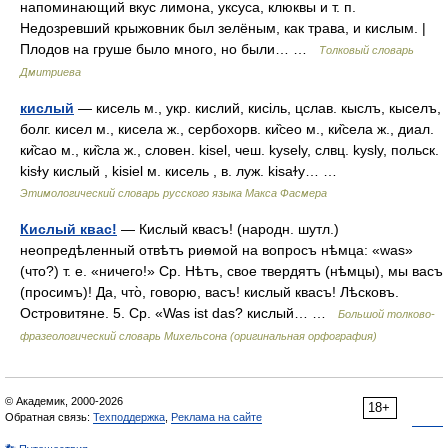
напоминающий вкус лимона, уксуса, клюквы и т. п.
Недозревший крыжовник был зелёным, как трава, и кислым. |
Плодов на груше было много, но были… …
Толковый словарь
Дмитриева
кислый
— кисель м., укр. кислий, кисiль, цслав. кыслъ, кыселъ,
болг. кисел м., кисела ж., сербохорв. ки̏сео м., ки̏села ж., диал.
ки̏сао м., ки̏сла ж., словен. kisel, чеш. kysely, слвц. kysly, польск.
kisɫу кислый , kisiel м. кисель , в. луж. kisaɫy… …
Этимологический словарь русского языка Макса Фасмера
Кислый квас!
— Кислый квасъ! (народн. шутл.)
неопредѣленный отвѣтъ риѳмой на вопросъ нѣмца: «was»
(что?) т. е. «ничего!» Ср. Нѣтъ, свое твердятъ (нѣмцы), мы васъ
(просимъ)! Да, что̀, говорю, васъ! кислый квасъ! Лѣсковъ.
Островитяне. 5. Ср. «Was ist das? кислый… …
Большой толково-
фразеологический словарь Михельсона (оригинальная орфография)
© Академик, 2000-2026
18+
Обратная связь:
Техподдержка
,
Реклама на сайте