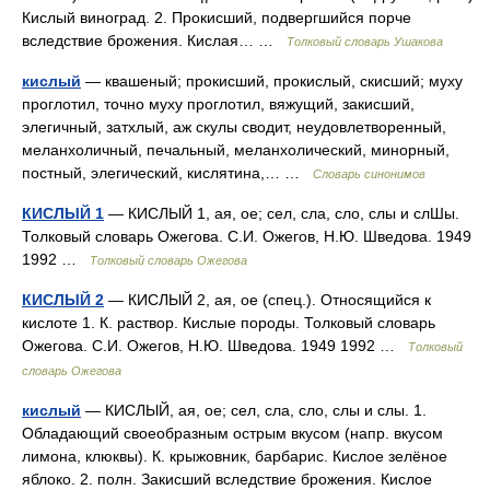
Кислый виноград. 2. Прокисший, подвергшийся порче
вследствие брожения. Кислая… …
Толковый словарь Ушакова
кислый
— квашеный; прокисший, прокислый, скисший; муху
проглотил, точно муху проглотил, вяжущий, закисший,
элегичный, затхлый, аж скулы сводит, неудовлетворенный,
меланхоличный, печальный, меланхолический, минорный,
постный, элегический, кислятина,… …
Словарь синонимов
КИСЛЫЙ 1
— КИСЛЫЙ 1, ая, ое; сел, сла, сло, слы и слШы.
Толковый словарь Ожегова. С.И. Ожегов, Н.Ю. Шведова. 1949
1992 …
Толковый словарь Ожегова
КИСЛЫЙ 2
— КИСЛЫЙ 2, ая, ое (спец.). Относящийся к
кислоте 1. К. раствор. Кислые породы. Толковый словарь
Ожегова. С.И. Ожегов, Н.Ю. Шведова. 1949 1992 …
Толковый
словарь Ожегова
кислый
— КИСЛЫЙ, ая, ое; сел, сла, сло, слы и слы. 1.
Обладающий своеобразным острым вкусом (напр. вкусом
лимона, клюквы). К. крыжовник, барбарис. Кислое зелёное
яблоко. 2. полн. Закисший вследствие брожения. Кислое