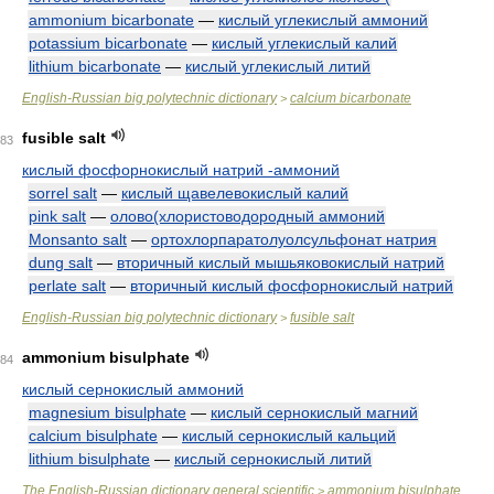
ammonium bicarbonate
—
кислый углекислый аммоний
potassium bicarbonate
—
кислый углекислый калий
lithium bicarbonate
—
кислый углекислый литий
English-Russian big polytechnic dictionary
calcium bicarbonate
>
fusible salt
83
кислый фосфорнокислый натрий -аммоний
sorrel salt
—
кислый щавелевокислый калий
pink salt
—
олово(хлористоводородный аммоний
Monsanto salt
—
ортохлорпаратолуолсульфонат натрия
dung salt
—
вторичный кислый мышьяковокислый натрий
perlate salt
—
вторичный кислый фосфорнокислый натрий
English-Russian big polytechnic dictionary
fusible salt
>
ammonium bisulphate
84
кислый сернокислый аммоний
magnesium bisulphate
—
кислый сернокислый магний
calcium bisulphate
—
кислый сернокислый кальций
lithium bisulphate
—
кислый сернокислый литий
The English-Russian dictionary general scientific
ammonium bisulphate
>