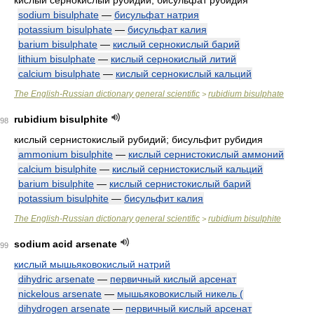
кислый сернокислый рубидий; бисульфат рубидия
sodium bisulphate
—
бисульфат натрия
potassium bisulphate
—
бисульфат калия
barium bisulphate
—
кислый сернокислый барий
lithium bisulphate
—
кислый сернокислый литий
calcium bisulphate
—
кислый сернокислый кальций
The English-Russian dictionary general scientific
rubidium bisulphate
>
rubidium bisulphite
98
кислый сернистокислый рубидий; бисульфит рубидия
ammonium bisulphite
—
кислый сернистокислый аммоний
calcium bisulphite
—
кислый сернистокислый кальций
barium bisulphite
—
кислый сернистокислый барий
potassium bisulphite
—
бисульфит калия
The English-Russian dictionary general scientific
rubidium bisulphite
>
sodium acid arsenate
99
кислый мышьяковокислый натрий
dihydric arsenate
—
первичный кислый арсенат
nickelous arsenate
—
мышьяковокислый никель (
dihydrogen arsenate
—
первичный кислый арсенат