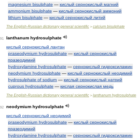
magnesium bisulphate
—
кислый сернокислый магний
ammonium bisulphate
—
кислый сернокислый аммоний
lithium bisulphate
—
кислый сернокислый литий
The English-Russian dictionary general scientific
calcium bisulphate
>
lanthanum hydrosulphate
91
кислый сернокислый лантан
praseodymium hydrosulphate
—
кислый сернокислый
празеодимий
hydroxylamine hydrosulphate
—
сернокислый гидроксиламин
neodymium hydrosulphate
—
кислый сернокислый неодимий
hydrosulphate of sodium
—
кислый сернокислый натрий
cuprous hydrosulphate
—
кислая сернокислая медь
The English-Russian dictionary general scientific
lanthanum hydrosulphate
>
neodymium hydrosulphate
92
кислый сернокислый неодимий
praseodymium hydrosulphate
—
кислый сернокислый
празеодимий
hydroxylamine hydrosulphate
—
сернокислый гидроксиламин