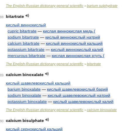
The English-Russian dictionary general scientific
barium sulphydrate
>
bitartrate
88
кислый виннокислый
cupric bitartrate
—
кислая виннокислая медь (
sodium bitartrate
—
кислый виннокислый натрий
calcium bitartrate
—
кислый виннокислый кальций
potassium bitartrate
—
кислый виннокислый калий
mercurous bitartrate
—
кислая виннокислая ртуть (
The English-Russian dictionary general scientific
bitartrate
>
calcium binoxalate
89
кислый щавелевокислый кальций
barium binoxalate
—
кислый щавелевокислый барий
sodium binoxalate
—
кислый щавелевокислый натрий
potassium binoxalate
—
кислый щавелевокислый калий
The English-Russian dictionary general scientific
calcium binoxalate
>
calcium bisulphate
90
кислый сернокислый кальций