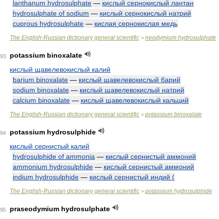
lanthanum hydrosulphate
—
кислый сернокислый лантан
hydrosulphate of sodium
—
кислый сернокислый натрий
cuprous hydrosulphate
—
кислая сернокислая медь
The English-Russian dictionary general scientific
neodymium hydrosulphate
>
potassium binoxalate
93
кислый щавелевокислый калий
barium binoxalate
—
кислый щавелевокислый барий
sodium binoxalate
—
кислый щавелевокислый натрий
calcium binoxalate
—
кислый щавелевокислый кальций
The English-Russian dictionary general scientific
potassium binoxalate
>
potassium hydrosulphide
94
кислый сернистый калий
hydrosulphide of ammonia
—
кислый сернистый аммоний
ammonium hydrosulphide
—
кислый сернистый аммоний
indium hydrosulphide
—
кислый сернистый индий (
The English-Russian dictionary general scientific
potassium hydrosulphide
>
praseodymium hydrosulphate
95