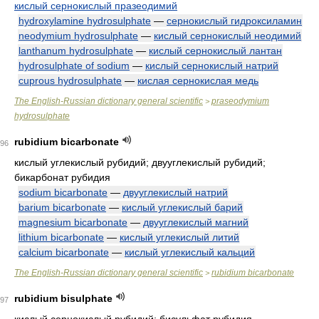
кислый сернокислый празеодимий
hydroxylamine hydrosulphate
—
сернокислый гидроксиламин
neodymium hydrosulphate
—
кислый сернокислый неодимий
lanthanum hydrosulphate
—
кислый сернокислый лантан
hydrosulphate of sodium
—
кислый сернокислый натрий
cuprous hydrosulphate
—
кислая сернокислая медь
The English-Russian dictionary general scientific
praseodymium
>
hydrosulphate
rubidium bicarbonate
96
кислый углекислый рубидий; двууглекислый рубидий;
бикарбонат рубидия
sodium bicarbonate
—
двууглекислый натрий
barium bicarbonate
—
кислый углекислый барий
magnesium bicarbonate
—
двууглекислый магний
lithium bicarbonate
—
кислый углекислый литий
calcium bicarbonate
—
кислый углекислый кальций
The English-Russian dictionary general scientific
rubidium bicarbonate
>
rubidium bisulphate
97