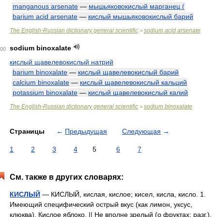
manganous arsenate
—
мышьяковокислый марганец (
barium acid arsenate
—
кислый мышьяковокислый барий
The English-Russian dictionary general scientific
sodium acid arsenate
>
sodium binoxalate
00
кислый щавелевокислый натрий
barium binoxalate
—
кислый щавелевокислый барий
calcium binoxalate
—
кислый щавелевокислый кальций
potassium binoxalate
—
кислый щавелевокислый калий
The English-Russian dictionary general scientific
sodium binoxalate
>
Страницы
←
Предыдущая
Следующая
→
1
2
3
4
5
6
7
См. также в других словарях:
КИСЛЫЙ
— КИСЛЫЙ, кислая, кислое; кисел, кисла, кисло. 1.
Имеющий специфический острый вкус (как лимон, уксус,
клюква). Кислое яблоко. || Не вполне зрелый (о фруктах; разг.).