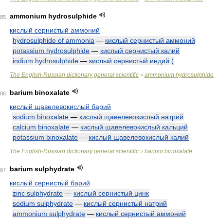
ammonium hydrosulphide
85
кислый сернистый аммоний
hydrosulphide of ammonia
—
кислый сернистый аммоний
potassium hydrosulphide
—
кислый сернистый калий
indium hydrosulphide
—
кислый сернистый индий (
The English-Russian dictionary general scientific
ammonium hydrosulphide
>
barium binoxalate
86
кислый щавелевокислый барий
sodium binoxalate
—
кислый щавелевокислый натрий
calcium binoxalate
—
кислый щавелевокислый кальций
potassium binoxalate
—
кислый щавелевокислый калий
The English-Russian dictionary general scientific
barium binoxalate
>
barium sulphydrate
87
кислый сернистый барий
zinc sulphydrate
—
кислый сернистый цинк
sodium sulphydrate
—
кислый сернистый натрий
ammonium sulphydrate
—
кислый сернистый аммоний