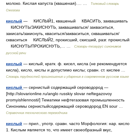
молоко. Кислая капуста (квашеная).… …
Толковый словарь
Ожегова
кислый
— КИСЛЫЙ1, квашеный КВАСИТЬ, заквашивать
КИСНУТЬ/ЗАКИСНУТЬ, заквашиваться/ закваситься,
закисать/закиснуть, кваситься/закваситься, сквашиваться/
скваситься КИСЛЫЙ2, прокисший, скисший, разг. прокислый
КИСНУТЬ/ПРОКИСНУТЬ,… …
Словарь-тезаурус синонимов
русской речи
кислый
— кислый, кратк. ф. кисел, кисла (не рекомендуется
кисла), кисло, кислы и допустимо кислы; сравн. ст. кислее …
Словарь трудностей произношения и ударения в современном русском языке
кислый
— сернистый содержащий сероводород —
[http://slovarionline.ru/anglo russkiy slovar neftegazovoy
promyishlennosti/] Тематики нефтегазовая промышленность
Синонимы сернистыйсодержащий сероводород EN sour …
Справочник технического переводчика
кислый
— прил., употр. сравн. часто Морфология: нар. кисло
1. Кислым является то, что имеет своеобразный вкус,