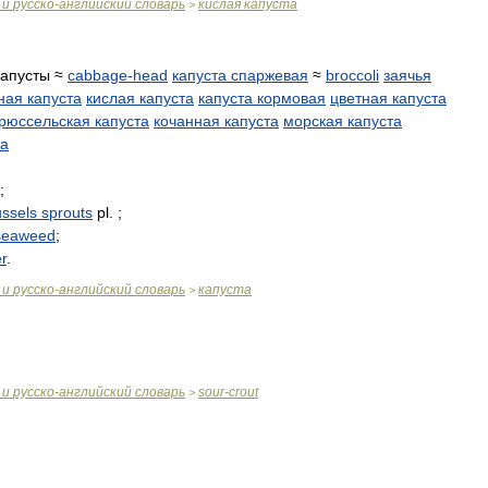
и
русско
-
английский
словарь
кислая
капуста
>
капусты
≈
cabbage
-
head
капуста
спаржевая
≈
broccoli
заячья
ная
капуста
кислая
капуста
капуста
кормовая
цветная
капуста
рюссельская
капуста
кочанная
капуста
морская
капуста
та
;
ussels
sprouts
pl
. ;
seaweed
;
r
.
и
русско
-
английский
словарь
капуста
>
и
русско
-
английский
словарь
sour
-
crout
>