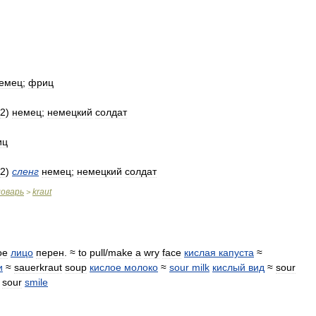
емец
;
фриц
2
)
немец
;
немецкий
солдат
иц
2
)
сленг
немец
;
немецкий
солдат
ловарь
kraut
>
ое
лицо
перен
. ≈
to
pull
/
make
a
wry
face
кислая
капуста
≈
и
≈
sauerkraut
soup
кислое
молоко
≈
sour
milk
кислый
вид
≈
sour
≈
sour
smile