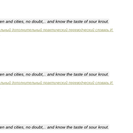
en
and
cities
,
no
doubt
,..
and
know
the
taste
of
sour
krout
.
альный
дополнительный
практический
переводческий
словарь
И
.
en
and
cities
,
no
doubt
,..
and
know
the
taste
of
sour
krout
.
альный
дополнительный
практический
переводческий
словарь
И
.
en
and
cities
,
no
doubt
,..
and
know
the
taste
of
sour
krout
.