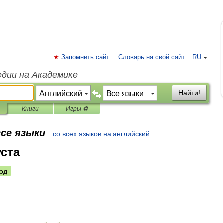
Запомнить сайт
Словарь на свой сайт
RU
едии на Академике
Найти!
Книги
Игры ⚽
все языки
со всех языков на английский
уста
од