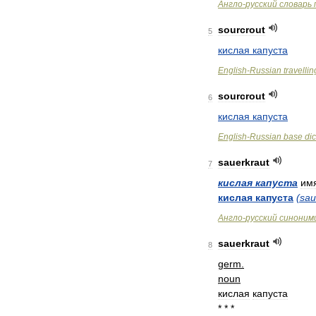
Англо
-
русский
словарь
sourcrout
5
кислая
капуста
English
-
Russian
travellin
sourcrout
6
кислая
капуста
English
-
Russian
base
dic
sauerkraut
7
кислая
капуста
им
кислая
капуста
(
sau
Англо
-
русский
синоним
sauerkraut
8
germ
.
noun
кислая
капуста
* * *