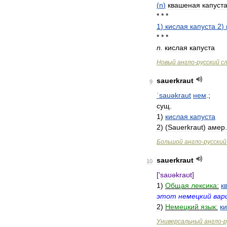
(
n
)
квашеная
капуст
* * *
1
)
кислая
капуста
2
)
* * *
n
.
кислая
капуста
Новый
англо
-
русский
с
sauerkraut
9
ˈsauəkraut
нем
.;
сущ
.
1
)
кислая
капуста
2
) (
Sauerkraut
)
амер
Большой
англо
-
русский
sauerkraut
10
['
saʊəkraʊt
]
1
)
Общая
лексика:
к
этот
немецкий
вар
2
)
Немецкий
язык:
к
Универсальный
англо
-
р