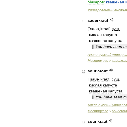
Макаров:
квашеная
Универсальный
англо
-
р
sauerkraut
15
[`
saʊəˏkraʊt
]
сущ
.
кислая
капуста
квашеная
капуста
||
You
have
seen
m
Англо
-
русский
универс
Мостицкого
sauerkrau
>
sour
crout
16
[`
saʊəˏkraʊt
]
сущ
.
кислая
капуста
квашеная
капуста
||
You
have
seen
m
Англо
-
русский
универс
Мостицкого
sour
crout
>
sour
kraut
17