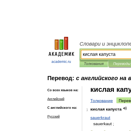
Словари и энциклоп
academic.ru
Толкования
Переводы
Перевод:
с английского на 
кислая кап
Со всех языков на:
Английский
Толкование
Перев
С английского на:
кислая
капуста
1
Русский
sauerkraut
sauerkaut
;