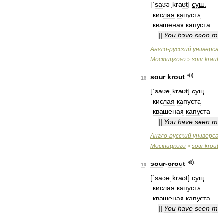
[`
saʊəˏkraʊt
]
сущ
.
кислая
капуста
квашеная
капуста
||
You
have
seen
m
Англо
-
русский
универс
Мостицкого
sour
kraut
>
sour
krout
18
[`
saʊəˏkraʊt
]
сущ
.
кислая
капуста
квашеная
капуста
||
You
have
seen
m
Англо
-
русский
универс
Мостицкого
sour
krout
>
sour
-
crout
19
[`
saʊəˏkraʊt
]
сущ
.
кислая
капуста
квашеная
капуста
||
You
have
seen
m