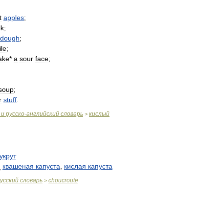
t
apples
;
lk
;
dough
;
le
;
ake
*
a
sour
face
;
soup
;
r
stuff
.
и
русско
-
английский
словарь
кислый
>
укрут
:
квашеная
капуста
,
кислая
капуста
усский
словарь
choucroute
>