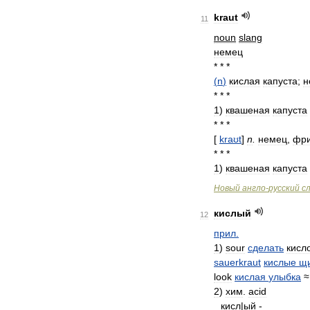
kraut
11
noun
slang
немец
* * *
(
n
)
кислая
капуста
;
н
* * *
1
)
квашеная
капуста
* * *
[
kraʊt
]
n
.
немец
,
фр
* * *
1
)
квашеная
капуста
Новый
англо
-
русский
с
кислый
12
прил
.
1
)
sour
сделать
кисл
sauerkraut
кислые
щ
look
кислая
улыбка
2
)
хим
.
acid
кисл
|
ый
-