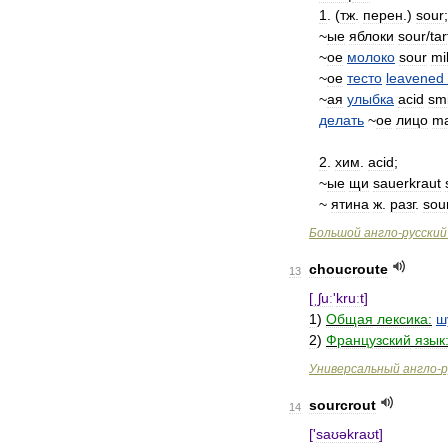
1
. (
тж
.
перен
.)
sour
;
~
ые
яблоки
sour
/
tar
~
ое
молоко
sour
mi
~
ое
тесто
leavened
~
ая
улыбка
acid
smi
делать
~
ое
лицо
m
2
.
хим
.
acid
;
~
ые
щи
sauerkraut
~
ятина
ж
.
разг
.
sou
Большой
англо
-
русский
choucroute
13
[
ˌʃuː
'
kruːt
]
1
)
Общая
лексика:
ш
2
)
Французский
язык
Универсальный
англо
-
р
sourcrout
14
['
saʊəkraʊt
]