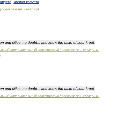
капуста
,
кислая
капуста
усский
словарь
sourcrout
>
en
and
cities
,
no
doubt
,..
and
know
the
taste
of
sour
krout
.
альный
дополнительный
практический
переводческий
словарь
И
.
t
en
and
cities
,
no
doubt
,..
and
know
the
taste
of
sour
krout
.
альный
дополнительный
практический
переводческий
словарь
И
.