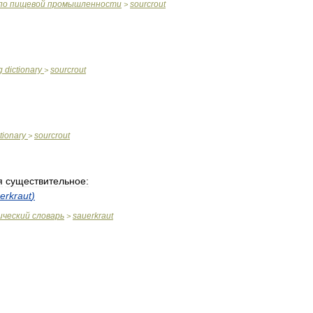
по
пищевой
промышленности
sourcrout
>
g
dictionary
sourcrout
>
tionary
sourcrout
>
я
существительное:
erkraut
)
ический
словарь
sauerkraut
>