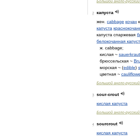
Большой
англо
-
русский
капуста
2
жен
.
cabbage
кочан
капуста
краснокочан
капуста
спаржевая
б
белокочанная
капус
ж
.
cabbage
;
кислая
~
sauerkraut
брюссельская
~
Br
морская
~ (
edible
)
цветная
~
cauliflowe
Большой
англо
-
русский
sour
-
crout
3
кислая
капуста
Большой
англо
-
русский
sourcrout
4
кислая
капуста