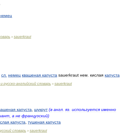
а
немец
ловарь
sauerkraut
>
.
сл
.
немец
квашеная
капуста
sauerkraut
нем
.
кислая
капуста
и
русско
-
английский
словарь
sauerkraut
>
вашеная
капуста
,
шукрут
(
в
англ
.
яз
.
используется
именно
иант
,
а
не
французский
)
ислая
капуста
,
тушеная
капуста
усский
словарь
sauerkraut
>