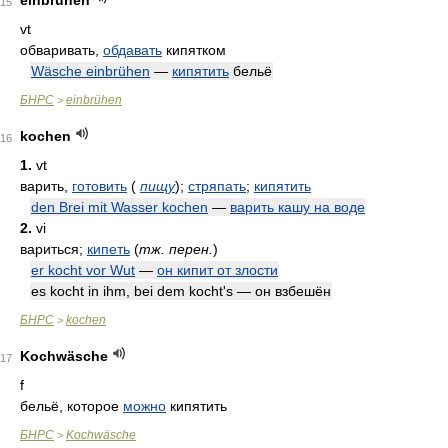
einbrühen
15
vt
обваривать,
обдавать
кипятком
Wäsche einbrühen
—
кипятить
бельё
БНРС
einbrühen
>
kochen
16
1.
vt
варить,
готовить
(
пищу
)
;
стряпать
;
кипятить
den Brei mit Wasser kochen
—
варить кашу на воде
2.
vi
вариться;
кипеть
(
тж. перен.
)
er kocht vor Wut
—
он кипит от злости
es kocht in ihm, bei dem kocht's — он взбешён
БНРС
kochen
>
Kochwäsche
17
f
бельё, которое
можно
кипятить
БНРС
Kochwäsche
>