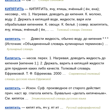
Словарь синонимов
КИПЯТИТЬ
— КИПЯТИТЬ, ячу, ятишь; ячённый ( ён, ена);
несовер., что. 1. Нагревая, доводить до кипения. К. молоко,
воду. 2. Держать в кипящей воде, жидкости, варя или
обрабатывая кипением. К. овощи. К. бельё. | совер. вскипятить,
ячу, ятишь; ячённый ( ён,… …
Толковый словарь Ожегова
кипятить
— Довести жидкость, обычно воду, до кипения * * *
(Источник: «Объединенный словарь кулинарных терминов») …
Кулинарный словарь
Кипятить
— несов. перех. 1. Нагревая, доводить жидкость до
кипения [кипение 1.]. 2. Держать, варить в кипящей жидкости
для придания каких либо качеств. Толковый словарь
Ефремовой. Т. Ф. Ефремова. 2000 …
Современный толковый
словарь русского языка Ефремовой
кипятить
— Искон. Суф. производное от старого действит.
прич. наст. вр. глагола кипеть. Буквально «делать кипяченым».
См. кипяток …
Этимологический словарь русского языка
кипятить
— кипят ить, яч у, ят ит …
Русский орфографический