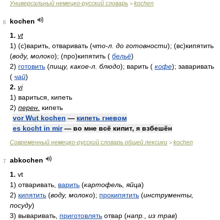
Универсальный немецко-русский словарь
kochen
>
kochen
6
1.
vt
1)
(с)варить, отваривать
(
что-л. до готовности
)
; (вс)кипятить
(
воду, молоко
)
; (про)кипятить
(
бельё
)
2)
готовить
(
пищу, какое-л. блюдо
)
; варить
(
кофе
)
; заваривать
(
чай
)
2.
vi
1)
вариться, кипеть
2)
перен.
кипеть
vor Wut kochen
—
кипеть гневом
es kocht in mir
— во мне всё кипит, я взбешён
Современный немецко-русский словарь общей лексики
kochen
>
abkochen
7
1.
vt
1)
отваривать,
варить
(
картофель, яйца
)
2)
кипятить
(
воду, молоко
)
;
прокипятить
(
инструменты,
посуду
)
3)
вываривать,
приготовлять
отвар
(
напр., из трав
)