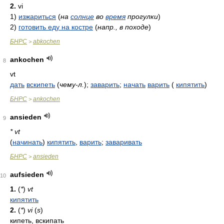
2.
vi
1)
изжариться
(
на
солнце
во
время
прогулки
)
2)
готовить еду на костре
(
напр., в походе
)
БНРС
abkochen
>
ankochen
8
vt
дать
вскипеть
(
чему-л.
)
;
заварить
;
начать
варить
(
кипятить
)
БНРС
ankochen
>
ansieden
9
* vt
(
начинать
)
кипятить
,
варить
;
заваривать
БНРС
ansieden
>
aufsieden
10
1.
(
*
)
vt
кипятить
2.
(
*
)
vi
(
s
)
кипеть, вскипать