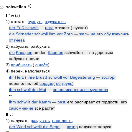
schwellen
18
I
* vi
(
s
)
1)
отекать,
пухнуть
;
вздуваться
der Fuß schwillt
—
нога
отекает ( пухнет)
die Stirnader schwoll ihm vor Zorn
—
жилы на его лбу вздулись
от гнева
2)
набухать, разбухать
die
Knospen
an den
Bäumen
schwellen — на деревьях
набухают почки
3)
прибывать
(
о воде
)
4)
перен. наполняться
ihr Herz ( ihre Brust) schwoll vor
Begeisterung
—
восторг
переполнял её
сердце
(
её
грудь
)
ihm schwoll der Mut
—
он преисполнился мужества
••
ihm schwillt der Kamm
—
разг.
его распирает от гордости; его
самомнение
всё растёт
II
vt
1)
надувать,
раздувать
;
наполнять
der Wind schwellt die Segel
—
ветер
надувает паруса