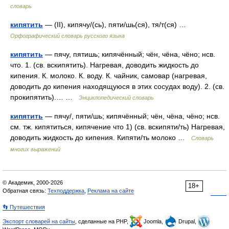
словарь
кипятить
— (II), кипячу/(сь), пяти/шь(ся), тя/т(ся) …
Орфографический словарь русского языка
кипятить
— пячу, пятишь; кипячённый; чён, чёна, чёно; нсв.
что. 1. (св. вскипятить). Нагревая, доводить жидкость до
кипения. К. молоко. К. воду. К. чайник, самовар (нагревая,
доводить до кипения находящуюся в этих сосудах воду). 2. (св.
прокипятить).… …
Энциклопедический словарь
кипятить
— пячу/, пяти/шь; кипячённый; чён, чёна, чёно; нсв.
см. тж. кипятиться, кипячение что 1) (св. вскипяти/ть) Нагревая,
доводить жидкость до кипения. Кипяти/ть молоко …
Словарь
многих выражений
© Академик, 2000-2026
18+
Обратная связь:
Техподдержка
,
Реклама на сайте
👣 Путешествия
Экспорт словарей на сайты
, сделанные на PHP,
Joomla,
Drupal,