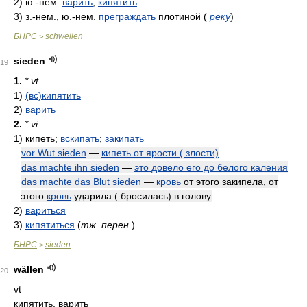
2)
ю.-нем.
варить
,
кипятить
3)
з.-нем., ю.-нем.
преграждать
плотиной
(
реку
)
БНРС
schwellen
>
sieden
19
1.
* vt
1)
(вс)кипятить
2)
варить
2.
* vi
1)
кипеть;
вскипать
;
закипать
vor Wut sieden
—
кипеть от ярости ( злости)
das machte ihn sieden
—
это довело его до белого каления
das machte das Blut sieden
—
кровь
от этого закипела, от
этого
кровь
ударила ( бросилась) в голову
2)
вариться
3)
кипятиться
(
тж. перен.
)
БНРС
sieden
>
wällen
20
vt
кипятить, варить