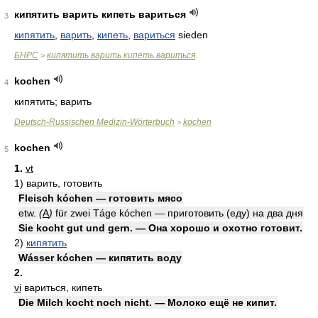
кипятить варить кипеть вариться
3
кипятить
,
варить
,
кипеть
,
вариться
sieden
БНРС
кипятить варить кипеть вариться
>
kochen
4
кипятить; варить
Deutsch-Russischen Medizin-Wörterbuch
kochen
>
kochen
5
1.
vt
1)
варить, готовить
Fleisch kóchen — готовить мясо
etw.
(
A
)
für zwei Táge kóchen — приготовить (еду) на два дня
Sie kocht gut und gern. — Она хорошо и охотно готовит.
2)
кипятить
Wásser kóchen — кипятить воду
2.
vi
вариться, кипеть
Die Milch kocht noch nicht. — Молоко ещё не кипит.