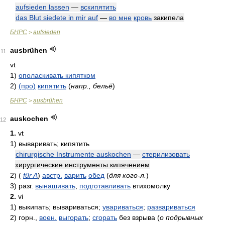
aufsieden lassen
—
вскипятить
das Blut siedete in mir auf
—
во мне
кровь
закипела
БНРС
aufsieden
>
ausbrühen
11
vt
1)
ополаскивать кипятком
2)
(про)
кипятить
(
напр., бельё
)
БНРС
ausbrühen
>
auskochen
12
1.
vt
1)
вываривать; кипятить
chirurgische Instrumente auskochen
—
стерилизовать
хирургические инструменты кипячением
2)
(
für A
)
австр.
варить
обед
(
для кого-л.
)
3)
разг.
вынашивать
,
подготавливать
втихомолку
2.
vi
1)
выкипать; вывариваться;
увариваться
;
развариваться
2)
горн.,
воен.
выгорать
;
сгорать
без взрыва
(
о подрывных