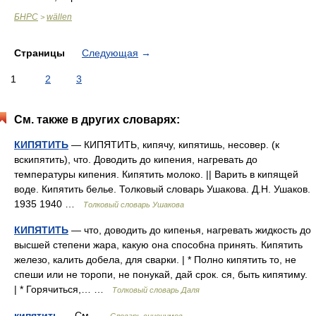
БНРС
wällen
>
Страницы
Следующая
→
1
2
3
См. также в других словарях:
КИПЯТИТЬ
— КИПЯТИТЬ, кипячу, кипятишь, несовер. (к
вскипятить), что. Доводить до кипения, нагревать до
температуры кипения. Кипятить молоко. || Варить в кипящей
воде. Кипятить белье. Толковый словарь Ушакова. Д.Н. Ушаков.
1935 1940 …
Толковый словарь Ушакова
КИПЯТИТЬ
— что, доводить до кипенья, нагревать жидкость до
высшей степени жара, какую она способна принять. Кипятить
железо, калить добела, для сварки. | * Полно кипятить то, не
спеши или не торопи, не понукай, дай срок. ся, быть кипятиму.
| * Горячиться,… …
Толковый словарь Даля
кипятить
— См …