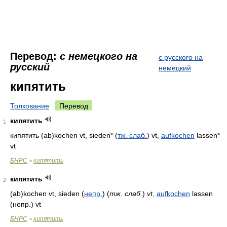
Перевод:
с немецкого на
с русского на
русский
немецкий
кипятить
Толкование
Перевод
кипятить
1
кипятить (ab)kochen vt, sieden* (
тж. слаб.
) vt,
aufkochen
lassen*
vt
БНРС
кипятить
>
кипятить
2
(ab)kochen vt, sieden
(
непр.
)
(
тж. слаб.
)
vt
,
aufkochen
lassen
(непр.)
vt
БНРС
кипятить
>