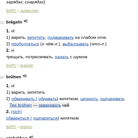
зарядах; снарядах
)
БНРС
auskochen
>
brägeln
13
1.
vt
1)
варить,
кипятить
;
поджаривать
на слабом огне
2)
проболтаться
(
о чём-л.
)
,
выбалтывать
(
что-л.
)
2.
vi
трещать, потрескивать;
падать
с шумом
БНРС
brägeln
>
brühen
14
1.
vt
1)
варить, кипятить
2)
обваривать (
обдавать
) кипятком,
шпарить
,
ошпаривать
Tee brühen
—
заваривать
чай
2.
(sich)
обвариться (
ошпариться
) кипятком
БНРС
brühen
>