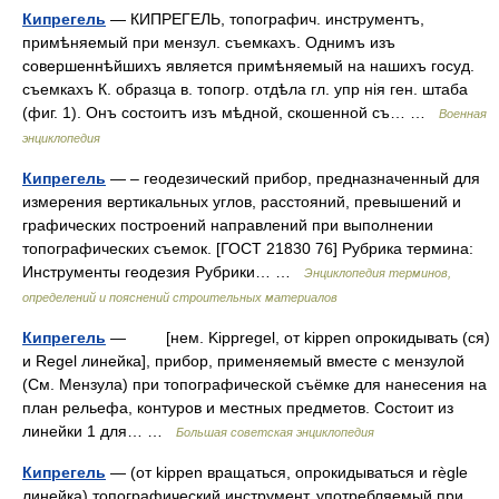
Кипрегель
— КИПРЕГЕЛЬ, топографич. инструментъ,
примѣняемый при мензул. съемкахъ. Однимъ изъ
совершеннѣйшихъ является примѣняемый на нашихъ госуд.
съемкахъ К. образца в. топогр. отдѣла гл. упр нія ген. штаба
(фиг. 1). Онъ состоитъ изъ мѣдной, скошенной съ… …
Военная
энциклопедия
Кипрегель
— – геодезический прибор, предназначенный для
измерения вертикальных углов, расстояний, превышений и
графических построений направлений при выполнении
топографических съемок. [ГОСТ 21830 76] Рубрика термина:
Инструменты геодезия Рубрики… …
Энциклопедия терминов,
определений и пояснений строительных материалов
Кипрегель
— [нем. Kippregel, от kippen опрокидывать (ся)
и Regel линейка], прибор, применяемый вместе с мензулой
(См. Мензула) при топографической съёмке для нанесения на
план рельефа, контуров и местных предметов. Состоит из
линейки 1 для… …
Большая советская энциклопедия
Кипрегель
— (от kippen вращаться, опрокидываться и règle
линейка) топографический инструмент, употребляемый при