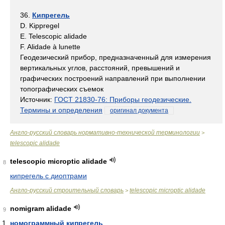
36.
Кипрегель
D. Kippregel
E. Telescopic alidade
F. Alidade à lunette
Геодезический прибор, предназначенный для измерения
вертикальных углов, расстояний, превышений и
графических построений направлений при выполнении
топографических съемок
Источник:
ГОСТ 21830-76: Приборы геодезические.
Термины и определения
оригинал документа
Англо-русский словарь нормативно-технической терминологии
>
telescopic alidade
telescopic microptic alidade
8
кипрегель с диоптрами
Англо-русский строительный словарь
telescopic microptic alidade
>
nomigram alidade
9
номограммный кипрегель