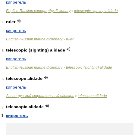
кипрегель
English-Russian cartography dictionary
telescopic sighting alidade
>
ruler
4
кипрегель
English-Russian marine dictionary
ruler
>
telescopic (sighting) alidade
5
кипрегель
English-Russian marine dictionary
telescopic (sighting) alidade
>
telescope alidade
6
кипрегель
Англо-русский строительный словарь
telescope alidade
>
telescopic alidade
7
кипрегель