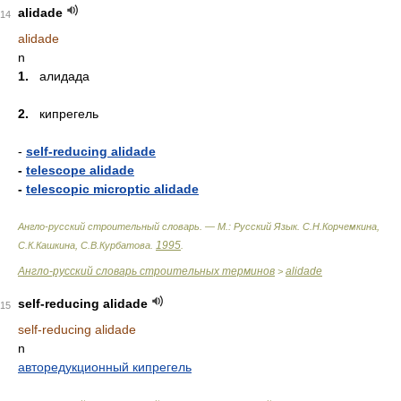
alidade
14
alidade
n
1.
алидада
2.
кипрегель
-
self-reducing alidade
-
telescope alidade
-
telescopic microptic alidade
Англо-русский строительный словарь. — М.: Русский Язык
.
С.Н.Корчемкина,
1995
С.К.Кашкина, С.В.Курбатова
.
.
Англо-русский словарь строительных терминов
alidade
>
self-reducing alidade
15
self-reducing alidade
n
авторедукционный кипрегель