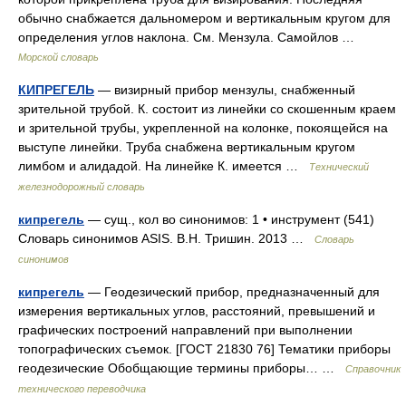
обычно снабжается дальномером и вертикальным кругом для
определения углов наклона. См. Мензула. Самойлов …
Морской словарь
КИПРЕГЕЛЬ
— визирный прибор мензулы, снабженный
зрительной трубой. К. состоит из линейки со скошенным краем
и зрительной трубы, укрепленной на колонке, покоящейся на
выступе линейки. Труба снабжена вертикальным кругом
лимбом и алидадой. На линейке К. имеется …
Технический
железнодорожный словарь
кипрегель
— сущ., кол во синонимов: 1 • инструмент (541)
Словарь синонимов ASIS. В.Н. Тришин. 2013 …
Словарь
синонимов
кипрегель
— Геодезический прибор, предназначенный для
измерения вертикальных углов, расстояний, превышений и
графических построений направлений при выполнении
топографических съемок. [ГОСТ 21830 76] Тематики приборы
геодезические Обобщающие термины приборы… …
Справочник
технического переводчика