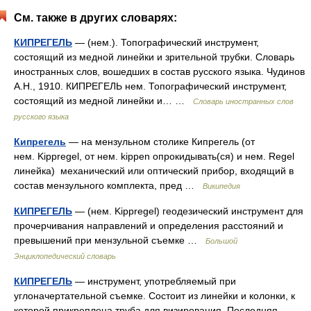
См. также в других словарях:
КИПРЕГЕЛЬ
— (нем.). Топографический инструмент,
состоящий из медной линейки и зрительной трубки. Словарь
иностранных слов, вошедших в состав русского языка. Чудинов
А.Н., 1910. КИПРЕГЕЛЬ нем. Топографический инструмент,
состоящий из медной линейки и… …
Словарь иностранных слов
русского языка
Кипрегель
— на мензульном столике Кипрегель (от
нем. Kippregel, от нем. kippen опрокидывать(ся) и нем. Regel
линейка) механический или оптический прибор, входящий в
состав мензульного комплекта, пред …
Википедия
КИПРЕГЕЛЬ
— (нем. Kippregel) геодезический инструмент для
прочерчивания направлений и определения расстояний и
превышений при мензульной съемке …
Большой
Энциклопедический словарь
КИПРЕГЕЛЬ
— инструмент, употребляемый при
углоначертательной съемке. Состоит из линейки и колонки, к
которой прикреплена труба для визирования. Последняя