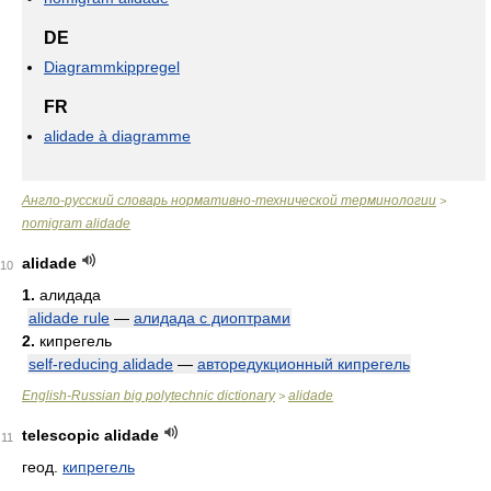
DE
Diagrammkippregel
FR
alidade à diagramme
Англо-русский словарь нормативно-технической терминологии
>
nomigram alidade
alidade
10
1.
алидада
alidade rule
—
алидада с диоптрами
2.
кипрегель
self-reducing alidade
—
авторедукционный кипрегель
English-Russian big polytechnic dictionary
alidade
>
telescopic alidade
11
геод.
кипрегель