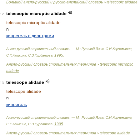
Большой англо-русский и русско-английский словарь
telescopic alidade
>
telescopic microptic alidade
12
telescopic microptic alidade
n
кипрегель с диоптрами
Англо-русский строительный словарь. — М.: Русский Язык
.
С.Н.Корчемкина,
1995
С.К.Кашкина, С.В.Курбатова
.
.
Англо-русский словарь строительных терминов
telescopic microptic
>
alidade
telescope alidade
13
telescope alidade
n
кипрегель
Англо-русский строительный словарь. — М.: Русский Язык
.
С.Н.Корчемкина,
1995
С.К.Кашкина, С.В.Курбатова
.
.
Англо-русский словарь строительных терминов
telescope alidade
>