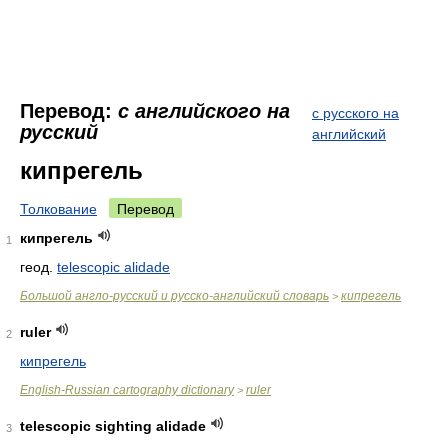
Перевод:
с английского на
с русского на
русский
английский
кипрегель
Толкование
Перевод
кипрегель
1
геод.
telescopic alidade
Большой англо-русский и русско-английский словарь
кипрегель
>
ruler
2
кипрегель
English-Russian cartography dictionary
ruler
>
telescopic sighting alidade
3