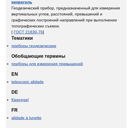
кипрегель
Геодезический прибор, предназначенный для измерения
вертикальных углов, расстояний, превышений и
графических построений направлений при выполнении
топографических съемок.
[
ГОСТ 21830-76
]
Тематики
приборы геодезические
Обобщающие термины
приборы для измерения превышений
EN
telescopic alidade
DE
Kippregel
FR
alidade à lunette