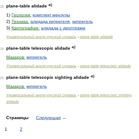
plane-table alidade
18
1)
Геология:
комплект мензулы
2)
Техника:
алидада кипрегеля
,
кипрегель
3)
Картография:
алидада с диоптрами
Универсальный англо-русский словарь
plane-table alidade
>
plane-table telescopic alidade
19
Макаров:
кипрегель
Универсальный англо-русский словарь
plane-table telescopic alidade
>
plane-table telescopic sighting alidade
20
Макаров:
кипрегель
Универсальный англо-русский словарь
plane-table telescopic sighting
>
alidade
Страницы
Следующая
→
1
2