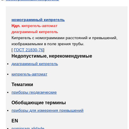
номограммный кипрегель
Ндп.
кипрегель-автомат
диаграммный кипрегель
Кипрегель с номограммами расстояний и превышений,
изображаемыми в поле зрения трубы.
[
ГОСТ 21830-76
]
Недопустимые, нерекомендуемые
диаграммный кипрегель
кипрегель-автомат
Тематики
приборы геодезические
Обобщающие термины
приборы для измерения превышений
EN
nomigram alidade