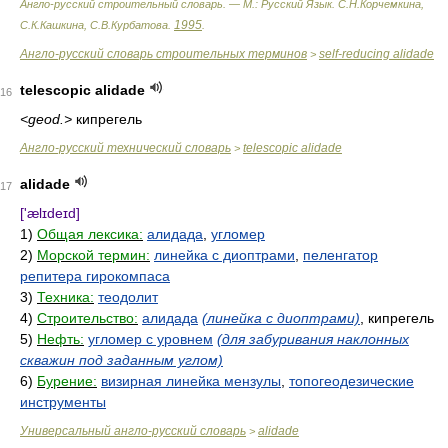
Англо-русский строительный словарь. — М.: Русский Язык
.
С.Н.Корчемкина,
1995
С.К.Кашкина, С.В.Курбатова
.
.
Англо-русский словарь строительных терминов
self-reducing alidade
>
telescopic alidade
16
<geod.>
кипрегель
Англо-русский технический словарь
telescopic alidade
>
alidade
17
['ælɪdeɪd]
1)
Общая лексика:
алидада
,
угломер
2)
Морской термин:
линейка с диоптрами
,
пеленгатор
репитера гирокомпаса
3)
Техника:
теодолит
4)
Строительство:
алидада
(линейка с диоптрами)
, кипрегель
5)
Нефть:
угломер с уровнем
(для забуривания наклонных
скважин под заданным углом)
6)
Бурение:
визирная линейка мензулы
,
топогеодезические
инструменты
Универсальный англо-русский словарь
alidade
>