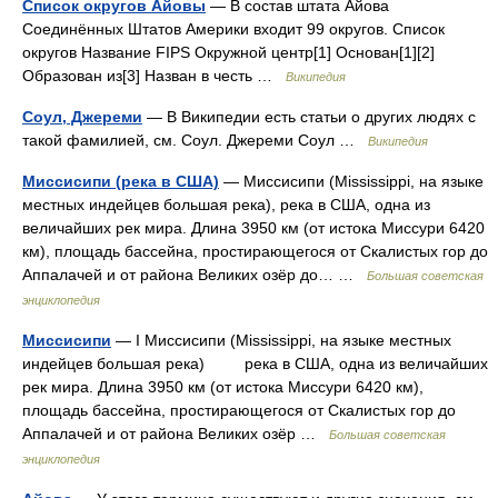
Список округов Айовы
— В состав штата Айова
Соединённых Штатов Америки входит 99 округов. Список
округов Название FIPS Окружной центр[1] Основан[1][2]
Образован из[3] Назван в честь …
Википедия
Соул, Джереми
— В Википедии есть статьи о других людях с
такой фамилией, см. Соул. Джереми Соул …
Википедия
Миссисипи (река в США)
— Миссисипи (Mississippi, на языке
местных индейцев большая река), река в США, одна из
величайших рек мира. Длина 3950 км (от истока Миссури 6420
км), площадь бассейна, простирающегося от Скалистых гор до
Аппалачей и от района Великих озёр до… …
Большая советская
энциклопедия
Миссисипи
— I Миссисипи (Mississippi, на языке местных
индейцев большая река) река в США, одна из величайших
рек мира. Длина 3950 км (от истока Миссури 6420 км),
площадь бассейна, простирающегося от Скалистых гор до
Аппалачей и от района Великих озёр …
Большая советская
энциклопедия