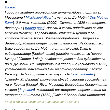
II
Киокак
Город на крайнем юго-востоке штата Айова, порт на р.
Миссисипи [
Mississippi River
], в устье р. Де-Мойн [
Des Moines
River
]. 2,9 тыс. жителей (2000). Основан в 1829 как торговая
фактория [
trading post
]. Назван в честь индейского вождя
Кеокука [Keokuk]. Торгово-промышленный центр юго-
востока штата Айова. Металлообработка. Пищевая и
деревообрабатывающая промышленность. Рыболовство.
Близ города на р. Де-Мойн плотина [Keokuk Dam] и
водохранилище [Keokuk, Lake] (иногда называется "озеро
Купера" [Cooper, Lake]), создавшие условия для судоходства
по р. Де-Мойн. На Национальном кладбище (основано в 1866)
установлены памятники Неизвестному солдату и вождю
Кеокуку. На борту колесного парохода [
stern-wheeler
]
"Джордж М. Вэрити" размещен Музей истории судоходства
на р. Киокак [Keokuk River Museum]. Воссоздана бревенчатая
хижина [
log cabin
], в которой размещалась первая школа на
территории штата (1830) [Galland School State Monument]
English-Russian dictionary of regional studies
Keokuk
>