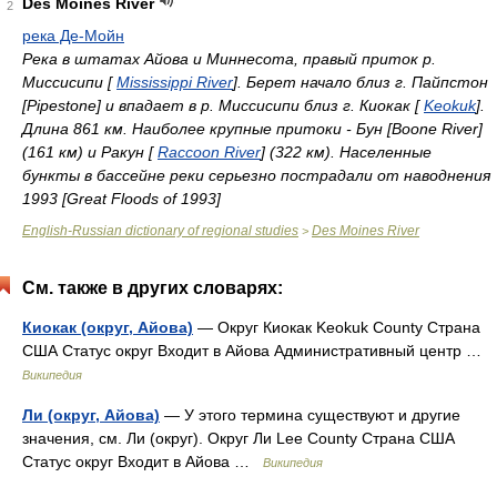
Des Moines River
2
река Де-Мойн
Река в штатах Айова и Миннесота, правый приток р.
Миссисипи [
Mississippi River
]. Берет начало близ г. Пайпстон
[Pipestone] и впадает в р. Миссисипи близ г. Киокак [
Keokuk
].
Длина 861 км. Наиболее крупные притоки - Бун [Boone River]
(161 км) и Ракун [
Raccoon River
] (322 км). Населенные
бункты в бассейне реки серьезно пострадали от наводнения
1993 [Great Floods of 1993]
English-Russian dictionary of regional studies
Des Moines River
>
См. также в других словарях:
Киокак (округ, Айова)
— Округ Киокак Keokuk County Страна
США Статус округ Входит в Айова Административный центр …
Википедия
Ли (округ, Айова)
— У этого термина существуют и другие
значения, см. Ли (округ). Округ Ли Lee County Страна США
Статус округ Входит в Айова …
Википедия