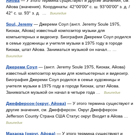
Айова
— У этого термина существуют и другие значения, см.
Айова (значения). Координаты: 42°00′00″ с. ш. 93°00′00″ з. д. /
42° с. ш. 93° з. д. …
Википедия
Soul, Jeremy
— Джереми Соул (англ. Jeremy Soule 1975,
Киокак, Айова) известный композитор музыки для
компьютерных и видеоигр. Биография Джереми Соул родился
в семье художницы и учителя музыки в 1975 году в городе
Киокак, штат Айова. Заниматься музыкой он начал… …
Википедия
Джереми Соул
— (англ. Jeremy Soule 1975, Киокак, Айова)
известный композитор музыки для компьютерных и видеоигр.
Биография Джереми Соул родился в семье художницы и
учителя музыки в 1975 году в городе Киокак, штат Айова.
Заниматься музыкой он начал в четыре года …
Википедия
Джефферсон (округ, Айова)
— У этого термина существуют и
другие значения, см. Джефферсон. Округ Джефферсон
Jefferson County Страна США Статус округ Входит в Айова …
Википедия
Махаска (округ, Айова)
— У этого термина существуют и