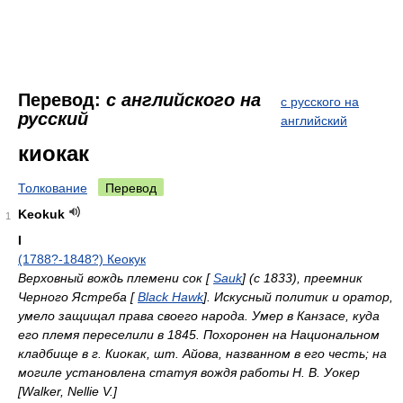
Перевод:
с английского на
с русского на
русский
английский
киокак
Толкование
Перевод
Keokuk
1
I
(1788?-1848?) Кеокук
Верховный вождь племени сок [
Sauk
] (с 1833), преемник
Черного Ястреба [
Black Hawk
]. Искусный политик и оратор,
умело защищал права своего народа. Умер в Канзасе, куда
его племя переселили в 1845. Похоронен на Национальном
кладбище в г. Киокак, шт. Айова, названном в его честь; на
могиле установлена статуя вождя работы Н. В. Уокер
[Walker, Nellie V.]