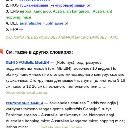
2.
RUS
тушканчиковые [кенгуровые] мыши
pl
3.
ENG
jerboa [kangaroo, Australian kangaroo, (Australian)
hopping] mice
4.
DEU
australische Hüpfmäuse
pl
5.
FRA
—
DICTIONNAIRE DES NOMS DES ANIMAUX EN CINQ LANGUES
4741
>
См. также в других словарях:
КЕНГУРОВЫЕ МЫШИ
— (Notomys), род грызунов
подсемейства мышей (см. МЫШИ); включает 10 видов. По
облику напоминают не столько миниатюрного кенгуру, сколько
тушканчика. Это крупные для мышей грызуны (длина тела 9 18
см, хвоста 12 26 см), песчаного, пепельного или… …
Энциклопедический словарь
кенгуровые мыши
— šokliapelės statusas T sritis zoologija |
vardynas taksono rangas gentis apibrėžtis Gentyje 9 rūšys.
Paplitimo arealas – Australija. atitikmenys: lot. Notomys angl.
Australian hopping mice; Australian kangaroo mice; hopping mice;
jerboa mice;… …
Žinduolių pavadinimų žodynas