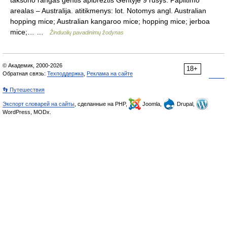
taksono rangas gentis apibrėžtis Gentyje 9 rūšys. Paplitimo
arealas – Australija. atitikmenys: lot. Notomys angl. Australian
hopping mice; Australian kangaroo mice; hopping mice; jerboa
mice;… …
Žinduolių pavadinimų žodynas
© Академик, 2000-2026
18+
Обратная связь:
Техподдержка
,
Реклама на сайте
👣 Путешествия
Экспорт словарей на сайты
, сделанные на PHP,
Joomla,
Drupal,
WordPress, MODx.