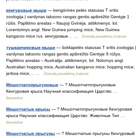
кенгуровые мыши
— kengūrinės pelės statusas T sritis
zoologija | vardynas taksono rangas gentis apibrėžtis Gentyje 1
rūšis. Paplitimo arealas – Naujoji Gvinėja. atitikmenys: lot.
Lorentzimys angl. New Guinea jumping mice; New Guinea
kangaroo mice rus. кенгуровые… …
Žinduolių pavadinimų žodynas
тушканчиковые мыши
— šokliapelės statusas T sritis zoologija |
vardynas taksono rangas gentis apibrėžtis Gentyje 9 rūšys.
Paplitimo arealas – Australija. atitikmenys: lot. Notomys angl.
Australian hopping mice; Australian kangaroo mice; hopping mice;
jerboa mice;… …
Žinduolių pavadinimų žodynas
Мешотчатопрыгуновые
— ? Мешотчатопрыгуновые
Кенгуровая крыса Научная классификация Царство …
Википедия
Мешотчатые крысы
— ? Мешотчатопрыгуновые Кенгуровая
крыса Научная классификация Царство: Животные Тип …
Википедия
Мешотчатые прыгуны
— ? Мешотчатые прыгуны Кенгуровый