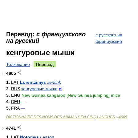
Перевод:
с французского
с русского на
на русский
французский
кенгуровые мыши
Толкование
Перевод
4605
1
1.
LAT
Lorentzimys
Jentink
2.
RUS
кенгуровые мыши
pl
3.
ENG
New Guinea kangaroo [New Guinea jumping] mice
4.
DEU
—
5.
FRA
—
DICTIONNAIRE DES NOMS DES ANIMAUX EN CINQ LANGUES
4605
>
4741
2
1.
LAT
Notomys
Lesson