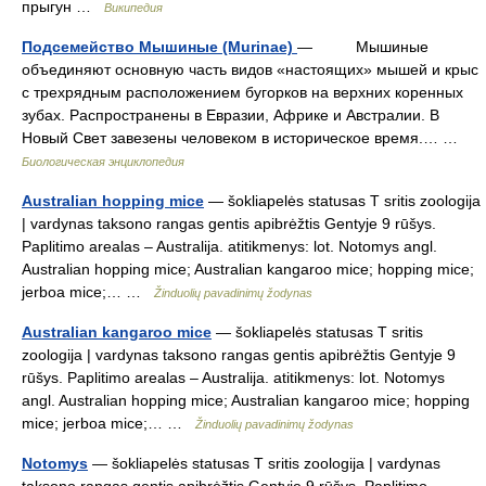
прыгун …
Википедия
Подсемейство Мышиные (Murinae)
— Мышиные
объединяют основную часть видов «настоящих» мышей и крыс
с трехрядным расположением бугорков на верхних коренных
зубах. Распространены в Евразии, Африке и Австралии. В
Новый Свет завезены человеком в историческое время.… …
Биологическая энциклопедия
Australian hopping mice
— šokliapelės statusas T sritis zoologija
| vardynas taksono rangas gentis apibrėžtis Gentyje 9 rūšys.
Paplitimo arealas – Australija. atitikmenys: lot. Notomys angl.
Australian hopping mice; Australian kangaroo mice; hopping mice;
jerboa mice;… …
Žinduolių pavadinimų žodynas
Australian kangaroo mice
— šokliapelės statusas T sritis
zoologija | vardynas taksono rangas gentis apibrėžtis Gentyje 9
rūšys. Paplitimo arealas – Australija. atitikmenys: lot. Notomys
angl. Australian hopping mice; Australian kangaroo mice; hopping
mice; jerboa mice;… …
Žinduolių pavadinimų žodynas
Notomys
— šokliapelės statusas T sritis zoologija | vardynas