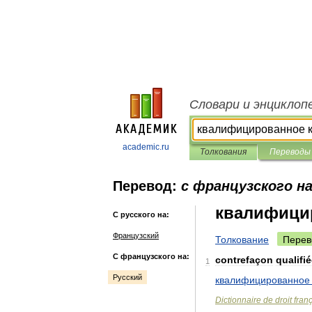
Словари и энциклоп
academic.ru
Толкования
Переводы
Перевод:
с французского на
квалифици
С русского на:
Французский
Толкование
Перев
С французского на:
contrefaçon
qualifi
1
Русский
квалифицированное
Dictionnaire
de
droit
fran