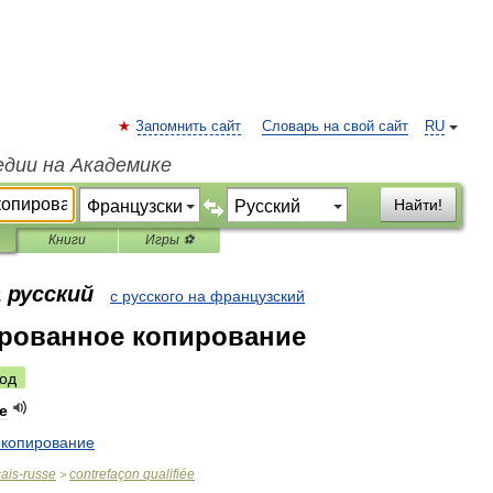
Запомнить сайт
Словарь на свой сайт
RU
едии на Академике
Найти!
Книги
Игры ⚽
 русский
с русского на французский
рованное копирование
од
ée
копирование
çais
-
russe
contrefaçon
qualifiée
>