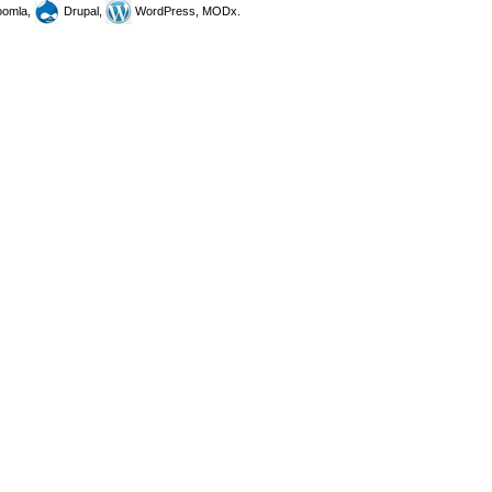
omla,
Drupal,
WordPress, MODx.