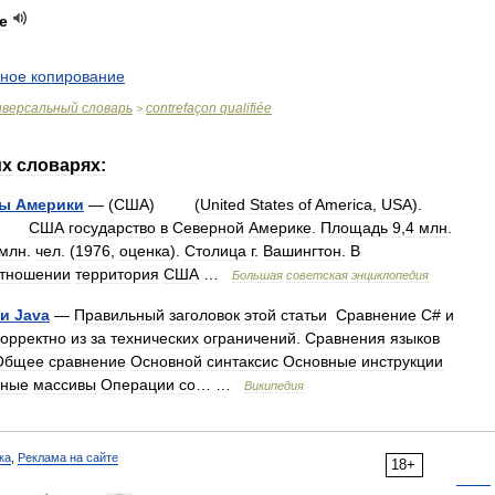
ée
ное
копирование
иверсальный
словарь
contrefaçon
qualifiée
>
их
словарях:
ты
Америки
— (
США
) (
United
States
of
America
,
USA
).
США
государство
в
Северной
Америке
.
Площадь
9
,
4
млн
.
млн
.
чел
. (
1976
,
оценка
).
Столица
г
.
Вашингтон
.
В
тношении
территория
США
…
Большая
советская
энциклопедия
и
Java
—
Правильный
заголовок
этой
статьи
Сравнение
C
#
и
корректно
из
за
технических
ограничений
.
Сравнения
языков
Общее
сравнение
Основной
синтаксис
Основные
инструкции
вные
массивы
Операции
со
… …
Википедия
ка
,
Реклама на сайте
18+