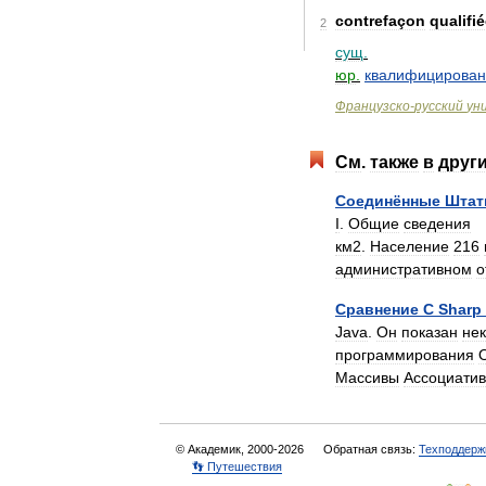
contrefaçon
qualifi
2
сущ
.
юр
.
квалифицирован
Французско
-
русский
ун
См
.
также
в
друг
Соединённые
Шта
I
.
Общие
сведения
км2
.
Население
216
административном
о
Сравнение
C
Sharp
Java
.
Он
показан
не
программирования
Массивы
Ассоциати
© Академик, 2000-2026
Обратная связь:
Техподдерж
👣 Путешествия