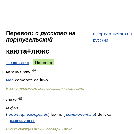
Перевод:
с русского на
с португальского на
португальский
русский
каюта+люкс
Толкование
Перевод
каюта люкс
1
мор
camarote de luxo
Русско-португальский словарь
каюта люкс
>
люкс
2
м
физ
(
единица измерения
)
lux
m
;
(
великолепный
)
de luxo
-
каюта люкс
Русско-португальский словарь
люкс
>