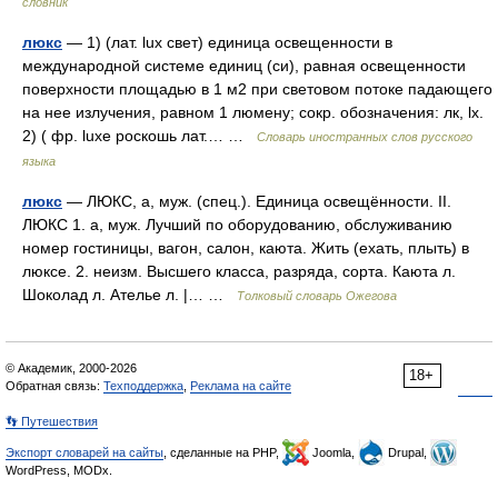
словник
люкс
— 1) (лат. lux свет) единица освещенности в
международной системе единиц (си), равная освещенности
поверхности площадью в 1 м2 при световом потоке падающего
на нее излучения, равном 1 люмену; сокр. обозначения: лк, lx.
2) ( фр. luxe роскошь лат.… …
Словарь иностранных слов русского
языка
люкс
— ЛЮКС, а, муж. (спец.). Единица освещённости. II.
ЛЮКС 1. а, муж. Лучший по оборудованию, обслуживанию
номер гостиницы, вагон, салон, каюта. Жить (ехать, плыть) в
люксе. 2. неизм. Высшего класса, разряда, сорта. Каюта л.
Шоколад л. Ателье л. |… …
Толковый словарь Ожегова
© Академик, 2000-2026
18+
Обратная связь:
Техподдержка
,
Реклама на сайте
👣 Путешествия
Экспорт словарей на сайты
, сделанные на PHP,
Joomla,
Drupal,
WordPress, MODx.