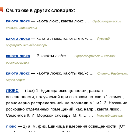
См. также в других словарях:
каюта люкс
— каюта люкс, каюты люкс …
Орфографический
словарь-справочник
каюта люкс
— ка юта л юкс, ка юты л юкс …
Русский
орфографический словарь
каюта люкс
— Р. каю/ты лю/кс …
Орфографический словарь
русского языка
каюта люкс
— каю/та лю/кс, каю/ты лю/кс …
Слитно. Раздельно.
Через дефис.
ЛЮКС
— (Lux) 1. Единица освещенности, равная
освещенности, получаемой при световом потоке в 1 люмен,
равномерно распределенной на площади в 1 м2. 2. Название
роскошно отделанных помещений, как, напр., каюта люкс .
Самойлов К. И. Морской словарь. М. Л.:… …
Морской словарь
люкс
— 1) а, м. физ. Единица измерения освещенности. [От