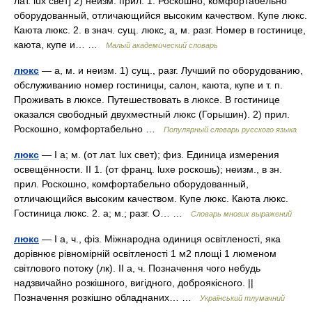
лат. lux свет] 2) неизм. прил. 1. Роскошно, комфортабельно
оборудованный, отличающийся высоким качеством. Купе люкс.
Каюта люкс. 2. в знач. сущ. люкс, а, м. разг. Номер в гостинице,
каюта, купе и… …
Малый академический словарь
люкс
— а, м. и неизм. 1) сущ., разг. Лучший по оборудованию,
обслуживанию номер гостиницы, салон, каюта, купе и т. п.
Проживать в люксе. Путешествовать в люксе. В гостинице
оказался свободный двухместный люкс (Горышин). 2) прил.
Роскошно, комфортабельно …
Популярный словарь русского языка
люкс
— I а; м. (от лат. lux свет); физ. Единица измерения
освещённости. II 1. (от франц. luxe роскошь); неизм., в зн.
прил. Роскошно, комфортабельно оборудованный,
отличающийся высоким качеством. Купе люкс. Каюта люкс.
Гостиница люкс. 2. а; м.; разг. О… …
Словарь многих выражений
люкс
— I а, ч., фіз. Міжнародна одиниця освітленості, яка
дорівнює рівномірній освітленості 1 м2 площі 1 люменом
світлового потоку (лк). II а, ч. Позначення чого небудь
надзвичайно розкішного, вигідного, доброякісного. ||
Позначення розкішно обладнаних… …
Український тлумачний