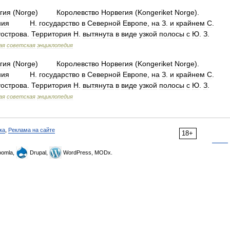
гия
(
Norge
)
Королевство
Норвегия
(
Kongeriket
Norge
).
ния
Н
.
государство
в
Северной
Европе
,
на
З
.
и
крайнем
С
.
уострова
.
Территория
Н
.
вытянута
в
виде
узкой
полосы
с
Ю
.
З
.
ая
советская
энциклопедия
гия
(
Norge
)
Королевство
Норвегия
(
Kongeriket
Norge
).
ния
Н
.
государство
в
Северной
Европе
,
на
З
.
и
крайнем
С
.
уострова
.
Территория
Н
.
вытянута
в
виде
узкой
полосы
с
Ю
.
З
.
ая
советская
энциклопедия
ка
,
Реклама на сайте
18+
omla,
Drupal,
WordPress, MODx.