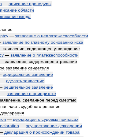
n
—
описание
процедуры
писание
области
описание
входа
вление
ptcy
—
заявление
о
неплатежеспособности
—
заявление
по
главному
основанию
иска
—
заявление
,
содержащее
утверждение
cy
—
заявление
о
платежеспособности
—
заявление
,
содержащее
отрицание
ое
заявление
свидетеля
—
официальное
заявление
—
сделать
заявление
—
решительное
заявление
—
заявление
о
приоритете
заявление
,
сделанное
перед
смертью
чная
часть
судебного
решения
декларация
tion
—
декларация
о
судовых
припасах
eclaration
—
осуществление
декларации
—
декларация
о
происхождении
товара