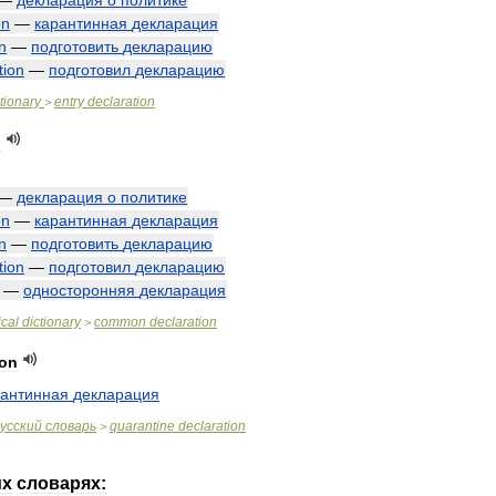
—
декларация
о
политике
on
—
карантинная
декларация
n
—
подготовить
декларацию
tion
—
подготовил
декларацию
tionary
entry
declaration
>
n
—
декларация
о
политике
on
—
карантинная
декларация
n
—
подготовить
декларацию
tion
—
подготовил
декларацию
—
односторонняя
декларация
cal
dictionary
common
declaration
>
ion
рантинная
декларация
усский
словарь
quarantine
declaration
>
их
словарях: