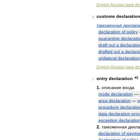
English
-
Russian
base
dic
customs
declaratio
6
таможенная
деклар
declaration
of
policy
quarantine
declarati
draft
out
a
declaratio
drafted
out
a
declara
unilateral
declaration
English
-
Russian
base
dic
entry
declaration
7
1
.
описание
входа
mode
declaration
—
area
declaration
—
о
procedure
declaratio
data
declaration
erro
exception
declaratio
2
.
таможенная
декл
declaration
of
payme