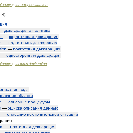
tionary
currency
declaration
>
n
ация
—
декларация
о
политике
on
—
карантинная
декларация
n
—
подготовить
декларацию
tion
—
подготовил
декларацию
—
односторонняя
декларация
tionary
customs
declaration
>
описание
вида
писание
области
n
—
описание
процедуры
r
—
ошибка
описания
данных
n
—
описание
исключительной
ситуации
арация
nt
—
платежная
декларация