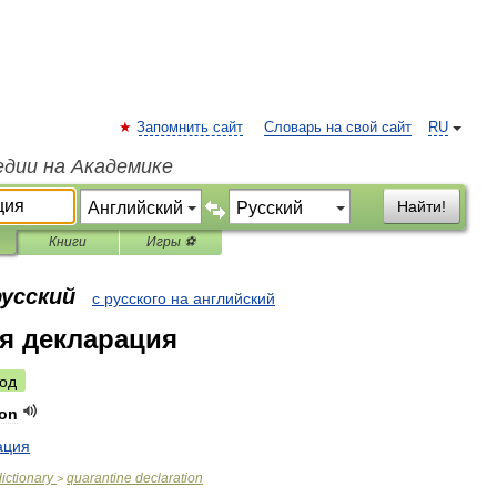
Запомнить сайт
Словарь на свой сайт
RU
едии на Академике
Найти!
Книги
Игры ⚽
русский
с русского на английский
я декларация
од
ion
ация
dictionary
quarantine
declaration
>