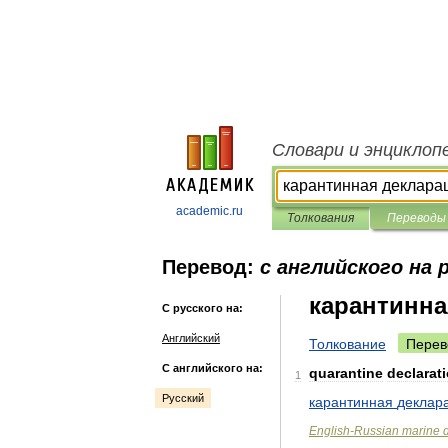
Словари и энциклоп
academic.ru
Толкования
Переводы
Перевод:
с английского на 
карантинна
С русского на:
Английский
Толкование
Перев
С английского на:
quarantine
declarat
1
Русский
карантинная
деклар
English
-
Russian
marine