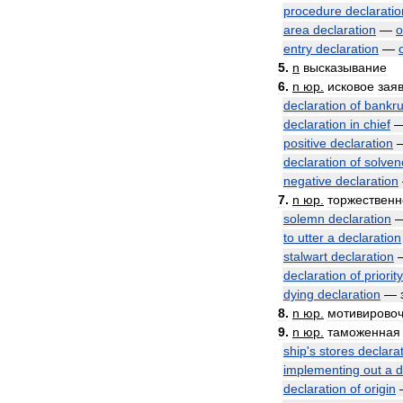
procedure
declaratio
area
declaration
—
о
entry
declaration
—
5
.
n
высказывание
6
.
n
юр
.
исковое
зая
declaration
of
bankru
declaration
in
chief
positive
declaration
declaration
of
solven
negative
declaration
7
.
n
юр
.
торжественн
solemn
declaration
to
utter
a
declaration
stalwart
declaration
declaration
of
priority
dying
declaration
—
8
.
n
юр
.
мотивирово
9
.
n
юр
.
таможенная
ship
'
s
stores
declara
implementing
out
a
d
declaration
of
origin