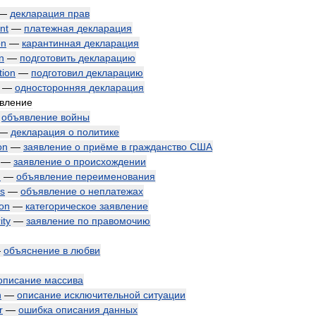
—
декларация
прав
nt
—
платежная
декларация
on
—
карантинная
декларация
n
—
подготовить
декларацию
tion
—
подготовил
декларацию
—
односторонняя
декларация
вление
—
объявление
войны
—
декларация
о
политике
on
—
заявление
о
приёме
в
гражданство
США
—
заявление
о
происхождении
n
—
объявление
переименования
ts
—
объявление
о
неплатежах
ion
—
категорическое
заявление
ity
—
заявление
по
правомочию
—
объяснение
в
любви
описание
массива
n
—
описание
исключительной
ситуации
r
—
ошибка
описания
данных