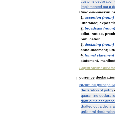
customs
declaration
implemented
out
a
d
Синонимический
р
1
.
assertion
(
noun
)
utterance
;
expositi
2
.
broadcast
(
noun
edict
;
notice
;
procl
publication
3
.
declaring
(
noun
)
announcement
;
utt
4
.
formal
statement
statement
;
manifes
English
-
Russian
base
dic
currency
declaratio
5
валютная
деклараци
declaration
of
policy
quarantine
declarati
draft
out
a
declaratio
drafted
out
a
declara
unilateral
declaration