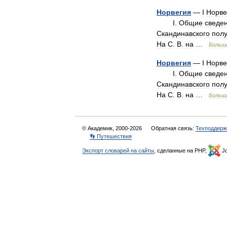
Норвегия
—
I
Норве
I
.
Общие
сведе
Скандинавского
пол
На
С
.
В
.
на
…
Больш
Норвегия
—
I
Норве
I
.
Общие
сведе
Скандинавского
пол
На
С
.
В
.
на
…
Больш
© Академик, 2000-2026
Обратная связь:
Техподдерж
👣 Путешествия
Экспорт словарей на сайты
, сделанные на PHP,
Jo