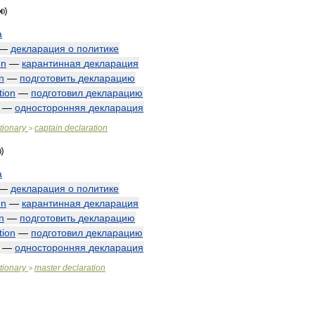
а
—
декларация
о
политике
on
—
карантинная
декларация
n
—
подготовить
декларацию
tion
—
подготовил
декларацию
—
односторонняя
декларация
tionary
captain
declaration
>
а
—
декларация
о
политике
on
—
карантинная
декларация
n
—
подготовить
декларацию
tion
—
подготовил
декларацию
—
односторонняя
декларация
tionary
master
declaration
>