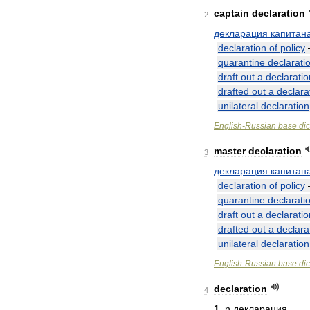
captain
declaration
2
декларация
капитан
declaration
of
policy
quarantine
declarati
draft
out
a
declaratio
drafted
out
a
declara
unilateral
declaration
English
-
Russian
base
dic
master
declaration
3
декларация
капитан
declaration
of
policy
quarantine
declarati
draft
out
a
declaratio
drafted
out
a
declara
unilateral
declaration
English
-
Russian
base
dic
declaration
4
1
.
n
декларация