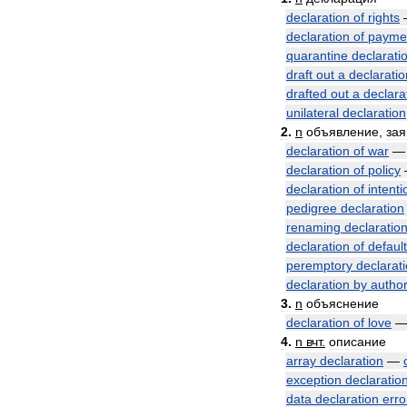
declaration
of
rights
declaration
of
payme
quarantine
declarati
draft
out
a
declaratio
drafted
out
a
declara
unilateral
declaration
2
.
n
объявление
,
зая
declaration
of
war
declaration
of
policy
declaration
of
intenti
pedigree
declaration
renaming
declaratio
declaration
of
defaul
peremptory
declarat
declaration
by
author
3
.
n
объяснение
declaration
of
love
4
.
n
вчт
.
описание
array
declaration
—
exception
declaratio
data
declaration
erro