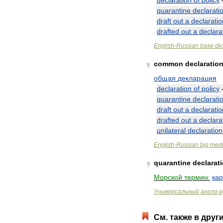
declaration
of
policy
quarantine
declarati
draft
out
a
declaratio
drafted
out
a
declara
English
-
Russian
base
dic
common
declaratio
8
общая
декларация
declaration
of
policy
quarantine
declarati
draft
out
a
declaratio
drafted
out
a
declara
unilateral
declaration
English
-
Russian
big
medi
quarantine
declarat
9
Морской
термин:
ка
Универсальный
англо
-
р
См
.
также
в
друг