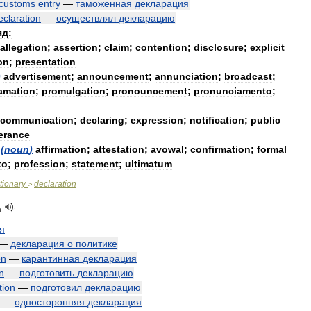
customs
entry
—
таможенная
декларация
eclaration
—
осуществлял
декларацию
яд:
allegation
;
assertion
;
claim
;
contention
;
disclosure
;
explicit
on
;
presentation
)
advertisement
;
announcement
;
annunciation
;
broadcast
;
amation
;
promulgation
;
pronouncement
;
pronunciamento
;
communication
;
declaring
;
expression
;
notification
;
public
erance
(
noun
)
affirmation
;
attestation
;
avowal
;
confirmation
;
formal
to
;
profession
;
statement
;
ultimatum
tionary
declaration
>
n
я
—
декларация
о
политике
on
—
карантинная
декларация
n
—
подготовить
декларацию
tion
—
подготовил
декларацию
—
односторонняя
декларация