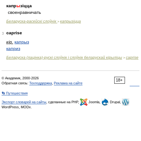
капр
ы
зіцца
своенравничать
Беларуска-расейскі слоўнік
капрызіцца
>
caprise
3
кір.
капрыз
каприз
Беларуска (лацінка)-рускі слоўнік і слоўнік беларускай кірыліцы
caprise
>
© Академик, 2000-2026
18+
Обратная связь:
Техподдержка
,
Реклама на сайте
👣 Путешествия
Экспорт словарей на сайты
, сделанные на PHP,
Joomla,
Drupal,
WordPress, MODx.