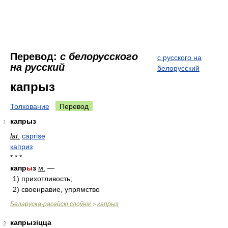
Перевод:
с белорусского
с русского на
на русский
белорусский
капрыз
Толкование
Перевод
капрыз
1
lat.
caprise
каприз
* * *
капр
ы
з
м.
—
1) прихотливость;
2) своенравие, упрямство
Беларуска-расейскі слоўнік
капрыз
>
капрызіцца
2