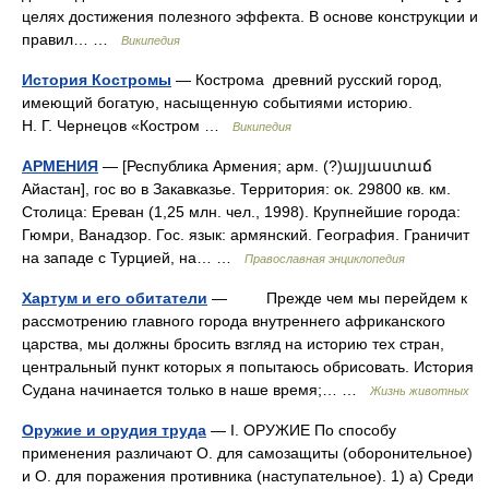
целях достижения полезного эффекта. В основе конструкции и
правил… …
Википедия
История Костромы
— Кострома древний русский город,
имеющий богатую, насыщенную событиями историю.
Н. Г. Чернецов «Костром …
Википедия
АРМЕНИЯ
— [Республика Армения; арм. (?)այյաստաճ
Айастан], гос во в Закавказье. Территория: ок. 29800 кв. км.
Столица: Ереван (1,25 млн. чел., 1998). Крупнейшие города:
Гюмри, Ванадзор. Гос. язык: армянский. География. Граничит
на западе с Турцией, на… …
Православная энциклопедия
Хартум и его обитатели
— Прежде чем мы перейдем к
рассмотрению главного города внутреннего африканского
царства, мы должны бросить взгляд на историю тех стран,
центральный пункт которых я попытаюсь обрисовать. История
Судана начинается только в наше время;… …
Жизнь животных
Оружие и орудия труда
— I. ОРУЖИЕ По способу
применения различают О. для самозащиты (оборонительное)
и О. для поражения противника (наступательное). 1) а) Среди