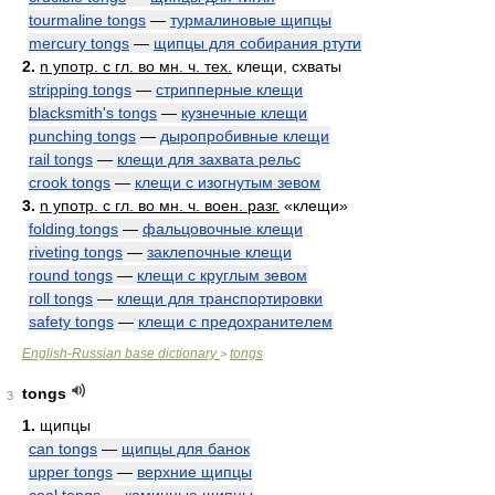
tourmaline tongs
—
турмалиновые щипцы
mercury tongs
—
щипцы для собирания ртути
2.
n употр. с гл. во мн. ч. тех.
клещи, схваты
stripping tongs
—
стрипперные клещи
blacksmith's tongs
—
кузнечные клещи
punching tongs
—
дыропробивные клещи
rail tongs
—
клещи для захвата рельс
crook tongs
—
клещи с изогнутым зевом
3.
n употр. с гл. во мн. ч. воен. разг.
«клещи»
folding tongs
—
фальцовочные клещи
riveting tongs
—
заклепочные клещи
round tongs
—
клещи с круглым зевом
roll tongs
—
клещи для транспортировки
safety tongs
—
клещи с предохранителем
English-Russian base dictionary
tongs
>
tongs
3
1.
щипцы
can tongs
—
щипцы для банок
upper tongs
—
верхние щипцы