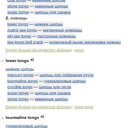
coal tongs
—
каминные щипцы
stone tongs
—
каменные щипцы
sugar tongs
—
щипцы для сахара
2.
ножницы
lower tongs
—
нижние щипцы
matrix jaw tongs
—
матричные ножницы
pin jaw tongs
—
пистонные ножницы
jaw tongs bell crank
—
коленчатый рычаг механизма ножниц
English-Russian big polytechnic dictionary
tongs
>
lower tongs
4
нижние щипцы
mercury tongs
—
щипцы для собирания ртути
tourmaline tongs
—
турмалиновые щипцы
crucible tongs
—
щипцы для тигля
sugar tongs
—
щипцы для сахара
stone tongs
—
каменные щипцы
English-Russian big polytechnic dictionary
lower tongs
>
tourmaline tongs
5
турмалиновые щипцы