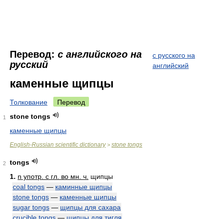
Перевод:
с английского на
с русского на
русский
английский
каменные щипцы
Толкование
Перевод
stone tongs
1
каменные щипцы
English-Russian scientific dictionary
stone tongs
>
tongs
2
1.
n употр. с гл. во мн. ч.
щипцы
coal tongs
—
каминные щипцы
stone tongs
—
каменные щипцы
sugar tongs
—
щипцы для сахара
crucible tongs
—
щипцы для тигля