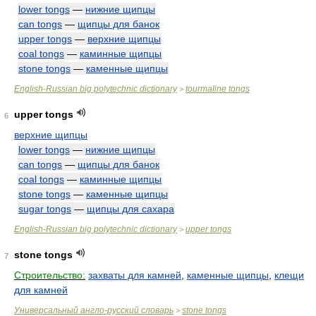
lower tongs
—
нижние щипцы
can tongs
—
щипцы для банок
upper tongs
—
верхние щипцы
coal tongs
—
каминные щипцы
stone tongs
—
каменные щипцы
English-Russian big polytechnic dictionary
tourmaline tongs
>
upper tongs
6
верхние щипцы
lower tongs
—
нижние щипцы
can tongs
—
щипцы для банок
coal tongs
—
каминные щипцы
stone tongs
—
каменные щипцы
sugar tongs
—
щипцы для сахара
English-Russian big polytechnic dictionary
upper tongs
>
stone tongs
7
Строительство:
захваты для камней
,
каменные щипцы
,
клещи
для камней
Универсальный англо-русский словарь
stone tongs
>