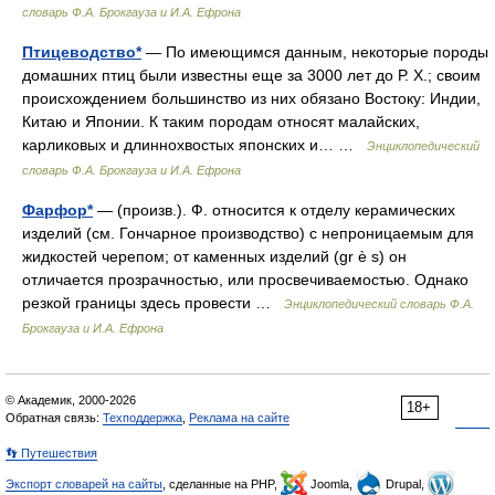
словарь Ф.А. Брокгауза и И.А. Ефрона
Птицеводство*
— По имеющимся данным, некоторые породы
домашних птиц были известны еще за 3000 лет до Р. Х.; своим
происхождением большинство из них обязано Востоку: Индии,
Китаю и Японии. К таким породам относят малайских,
карликовых и длиннохвостых японских и… …
Энциклопедический
словарь Ф.А. Брокгауза и И.А. Ефрона
Фарфор*
— (произв.). Ф. относится к отделу керамических
изделий (см. Гончарное производство) с непроницаемым для
жидкостей черепом; от каменных изделий (gr è s) он
отличается прозрачностью, или просвечиваемостью. Однако
резкой границы здесь провести …
Энциклопедический словарь Ф.А.
Брокгауза и И.А. Ефрона
© Академик, 2000-2026
18+
Обратная связь:
Техподдержка
,
Реклама на сайте
👣 Путешествия
Экспорт словарей на сайты
, сделанные на PHP,
Joomla,
Drupal,