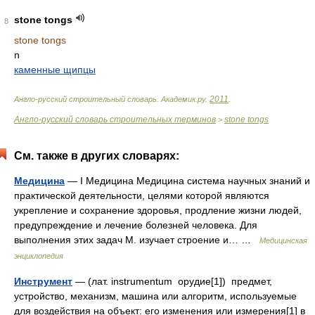
stone tongs
8
stone tongs
n
каменные щипцы
2011
Англо-русский строительный словарь
.
Академик.ру
.
.
Англо-русский словарь строительных терминов
stone tongs
>
См. также в других словарях:
Медицина
— I Медицина Медицина система научных знаний и
практической деятельности, целями которой являются
укрепление и сохранение здоровья, продление жизни людей,
предупреждение и лечение болезней человека. Для
выполнения этих задач М. изучает строение и… …
Медицинская
энциклопедия
Инструмент
— (лат. instrumentum орудие[1]) предмет,
устройство, механизм, машина или алгоритм, используемые
для воздействия на объект: его изменения или измерения[1] в