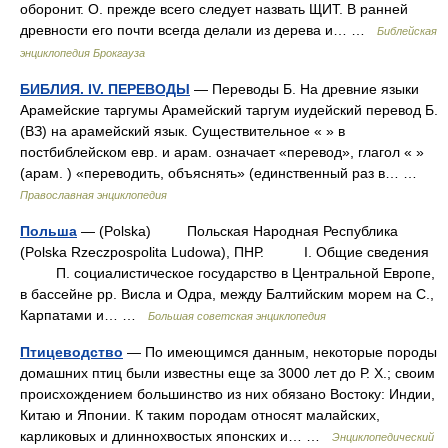
оборонит. О. прежде всего следует назвать ЩИТ. В ранней
древности его почти всегда делали из дерева и… …
Библейская
энциклопедия Брокгауза
БИБЛИЯ. IV. ПЕРЕВОДЫ
— Переводы Б. На древние языки
Арамейские таргумы Арамейский таргум иудейский перевод Б.
(ВЗ) на арамейский язык. Существительное « » в
постбиблейском евр. и арам. означает «перевод», глагол « »
(арам. ) «переводить, объяснять» (единственный раз в… …
Православная энциклопедия
Польша
— (Polska) Польская Народная Республика
(Polska Rzeczpospolita Ludowa), ПНР. I. Общие сведения
П. социалистическое государство в Центральной Европе,
в бассейне рр. Висла и Одра, между Балтийским морем на С.,
Карпатами и… …
Большая советская энциклопедия
Птицеводство
— По имеющимся данным, некоторые породы
домашних птиц были известны еще за 3000 лет до Р. Х.; своим
происхождением большинство из них обязано Востоку: Индии,
Китаю и Японии. К таким породам относят малайских,
карликовых и длиннохвостых японских и… …
Энциклопедический