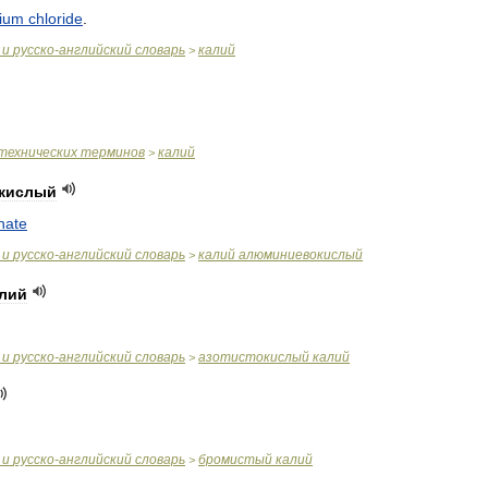
sium
chloride
.
и
русско
-
английский
словарь
калий
>
технических
терминов
калий
>
кислый
nate
и
русско
-
английский
словарь
калий
алюминиевокислый
>
лий
и
русско
-
английский
словарь
азотистокислый
калий
>
и
русско
-
английский
словарь
бромистый
калий
>