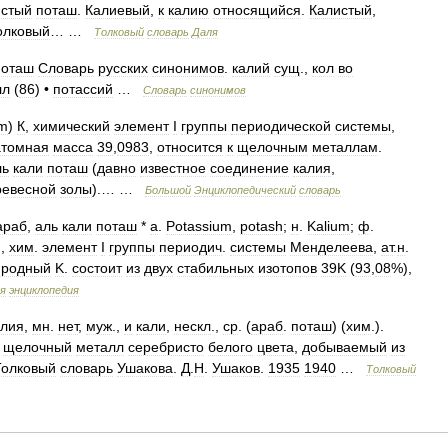
истый
поташ
.
Калиевый
,
к
калию
относящийся
.
Калистый
,
олковый
… …
Толковый
словарь
Даля
поташ
Словарь
русских
синонимов
.
калий
сущ
.,
кол
во
лл
(
86
) •
потассий
…
Словарь
синонимов
um
)
К
,
химический
элемент
I
группы
периодической
системы
,
атомная
масса
39
,
0983
,
относится
к
щелочным
металлам
.
ль
кали
поташ
(
давно
известное
соединение
калия
,
ревесной
золы
).… …
Большой
Энциклопедический
словарь
араб
,
аль
кали
поташ
*
a
.
Potassium
,
potash
;
н
.
Kalium
;
ф
.
),
хим
.
элемент
I
группы
периодич
.
системы
Mенделеева
,
ат
.
н
.
иродный
K
.
состоит
из
двух
стабильных
изотопов
39K
(
93
,
08
%),
ая
энциклопедия
алия
,
мн
.
нет
,
муж
.,
и
кали
,
нескл
.,
ср
. (
араб
.
поташ
) (
хим
.).
щелочный
металл
серебристо
белого
цвета
,
добываемый
из
Толковый
словарь
Ушакова
.
Д
.
Н
.
Ушаков
.
1935
1940
…
Толковый