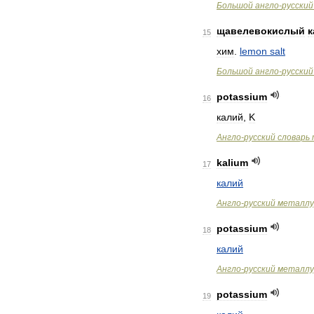
Большой
англо
-
русский
щавелевокислый
к
15
хим
.
lemon
salt
Большой
англо
-
русский
potassium
16
калий
,
K
Англо
-
русский
словарь
kalium
17
калий
Англо
-
русский
металлу
potassium
18
калий
Англо
-
русский
металлу
potassium
19