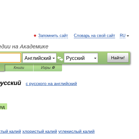
Запомнить сайт
Словарь на свой сайт
RU
едии на Академике
Найти!
Книги
Игры ⚽
русский
с русского на английский
од
стый
калий
хлористый
калий
углекислый
калий