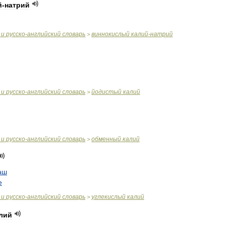
й
-
натрий
и
русско
-
английский
словарь
виннокислый
калий
-
натрий
>
и
русско
-
английский
словарь
йодистый
калий
>
и
русско
-
английский
словарь
обменный
калий
>
аш
e
и
русско
-
английский
словарь
углекислый
калий
>
лий