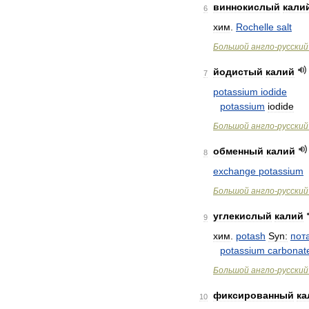
виннокислый
кали
6
хим
.
Rochelle
salt
Большой
англо
-
русский
йодистый
калий
7
potassium
iodide
potassium
iodide
Большой
англо
-
русский
обменный
калий
8
exchange
potassium
Большой
англо
-
русский
углекислый
калий
9
хим
.
potash
Syn:
пот
potassium
carbonat
Большой
англо
-
русский
фиксированный
ка
10