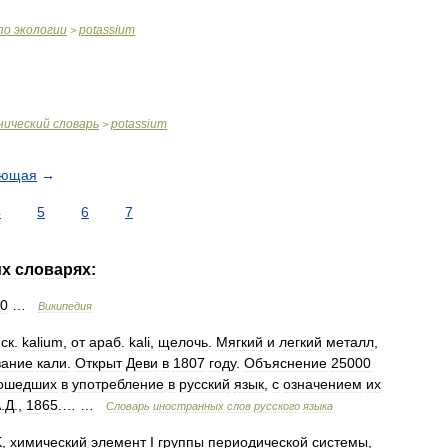
по
экологии
potassium
>
нический
словарь
potassium
>
ующая
→
4
5
6
7
их
словарях:
0
…
Википедия
ск
.
kalium
,
от
араб
.
kali
,
щелочь
.
Мягкий
и
легкий
металл
,
вание
кали
.
Открыт
Деви
в
1807
году
.
Объяснение
25000
ошедших
в
употребление
в
русский
язык
,
с
означением
их
А
.
Д
.,
1865
.… …
Словарь
иностранных
слов
русского
языка
K
,
химический
элемент
I
группы
периодической
системы
,