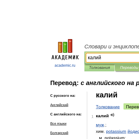
Словари и энциклоп
academic.ru
Толкования
Переводы
Перевод:
с английского на 
калий
С русского на:
Английский
Толкование
Перев
С английского на:
калий
1
Все языки
муж
.;
хим
.
potassium
йоди
Болгарский
м
.
potassium
;