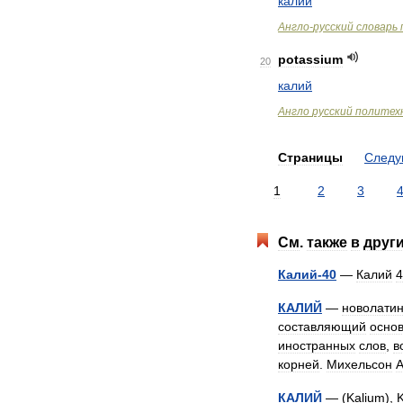
калий
Англо
-
русский
словарь
potassium
20
калий
Англо
русский
политех
Страницы
След
1
2
3
См
.
также
в
друг
Калий
-
40
—
Калий
4
КАЛИЙ
—
новолатин
составляющий
осно
иностранных
слов
,
в
корней
.
Михельсон
КАЛИЙ
— (
Kalium
),