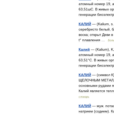
атомный
номер
19
,
63
,
51шC
.
В
живых
ор
генерации
биоэлект
КАЛИЙ
— (
Kalium
,
s
серебристо
белый
,
б
воска
;
открыт
Деви
в
t
°
плавления
…
Бол
Калий
— (
Kalium
),
K
атомный
номер
19
,
63
,
51
°
C
.
В
живых
ор
генерации
биоэлект
КАЛИЙ
— (
символ
К
ЩЕЛОЧНЫМ
МЕТАЛ
основными
рудами
я
Калий
является
теп
словарь
КАЛИЙ
—
муж
.
пота
натрием
(
содием
).
К