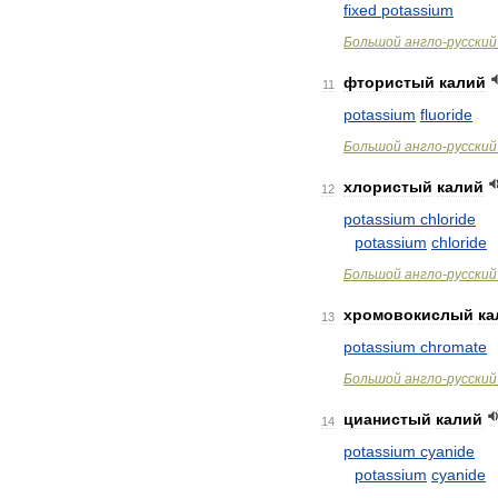
fixed
potassium
Большой
англо
-
русский
фтористый
калий
11
potassium
fluoride
Большой
англо
-
русский
хлористый
калий
12
potassium
chloride
potassium
chloride
Большой
англо
-
русский
хромовокислый
ка
13
potassium
chromate
Большой
англо
-
русский
цианистый
калий
14
potassium
cyanide
potassium
cyanide