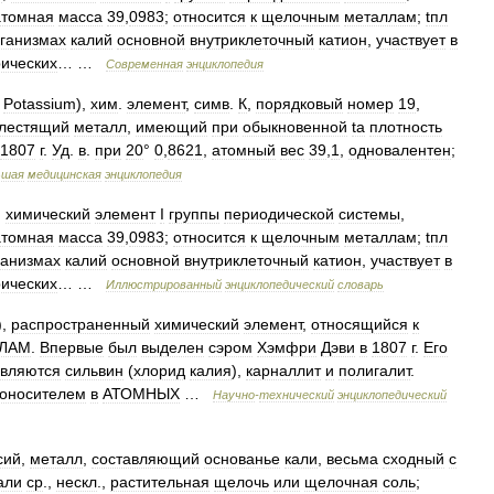
атомная
масса
39
,
0983
;
относится
к
щелочным
металлам
;
tпл
ганизмах
калий
основной
внутриклеточный
катион
,
участвует
в
рических
… …
Современная
энциклопедия
.
Potassium
),
хим
.
элемент
,
симв
.
К
,
порядковый
номер
19
,
лестящий
металл
,
имеющий
при
обыкновенной
ta
плотность
1807
г
.
Уд
.
в
.
при
20
°
0
,
8621
,
атомный
вес
39
,
1
,
одновалентен
;
ьшая
медицинская
энциклопедия
,
химический
элемент
I
группы
периодической
системы
,
атомная
масса
39
,
0983
;
относится
к
щелочным
металлам
;
tпл
ганизмах
калий
основной
внутриклеточный
катион
,
участвует
в
рических
… …
Иллюстрированный
энциклопедический
словарь
),
распространенный
химический
элемент
,
относящийся
к
ЛАМ
.
Впервые
был
выделен
сэром
Хэмфри
Дэви
в
1807
г
.
Его
вляются
сильвин
(
хлорид
калия
),
карналлит
и
полигалит
.
лоносителем
в
АТОМНЫХ
…
Научно
-
технический
энциклопедический
сий
,
металл
,
составляющий
основанье
кали
,
весьма
сходный
с
али
ср
.,
нескл
.,
растительная
щелочь
или
щелочная
соль
;