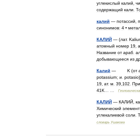
углекислый
калий
,
ч
содержащий
кали
.
Т
калий
—
потассий
,
синонимов:
4
•
мета
КАЛИЙ
— (
лат
.
Kali
атомный
номер
19
,
Название
от
араб
.
а
добывающееся
из
д
Калий
—
K
(
от
potassium
;
и
.
potasio
19
,
ат
.
м
.
39
,
102
.
Пр
41K
… …
Геологическ
КАЛИЙ
—
КАЛИЙ
,
к
Химический
элемент
углекалиевой
соли
.
словарь
Ушакова