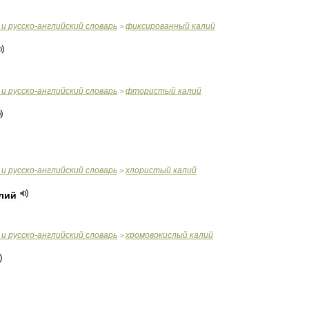
и
русско
-
английский
словарь
фиксированный
калий
>
и
русско
-
английский
словарь
фтористый
калий
>
и
русско
-
английский
словарь
хлористый
калий
>
лий
и
русско
-
английский
словарь
хромовокислый
калий
>