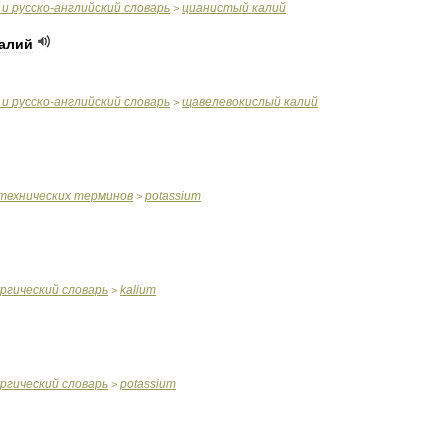
и
русско
-
английский
словарь
цианистый
калий
>
алий
и
русско
-
английский
словарь
щавелевокислый
калий
>
технических
терминов
potassium
>
ргический
словарь
kalium
>
ргический
словарь
potassium
>