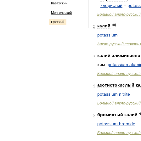
Казахский
хлористый
~
potas
Монгольский
Большой
англо
-
русский
Русский
калий
2
potassium
Англо
-
русский
словарь
калий
алюминиево
3
хим
.
potassium
alumi
Большой
англо
-
русский
азотистокислый
ка
4
potassium
nitrite
Большой
англо
-
русский
бромистый
калий
5
potassium
bromide
Большой
англо
-
русский