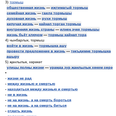
3)
тормыш
общественная жизнь
—
иҗтимагый тормыш
семейная жизнь
—
гаилә тормышы
духовная жизнь
—
рухи тормыш
кипучая жизнь
—
кайнап торган тормыш
внутренняя жизнь страны
—
илнең эчке тормышы
жизнь бьёт ключом
—
тормыш кайнап тора
4)
чынбарлык, тормыш
войти в жизнь
—
тормышка ашу
провести предложение в жизнь
—
тәкъдимне тормышка
ашыру
5)
җанлылык, хәрәкәт
улицы полны жизни
—
урамда зур җанлылык хөкем сөрә
•
-
жизни не рад
-
между жизнью и смертью
-
находиться между жизнью и смертью
-
ни в жизнь
-
не на жизнь, а на смерть бороться
-
не на жизнь, а на смерть биться
-
отдать жизнь