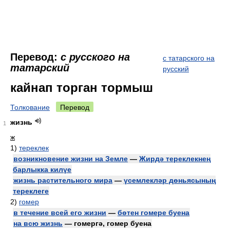
Перевод:
с русского на
с татарского на
татарский
русский
кайнап торган тормыш
Толкование
Перевод
жизнь
1
ж
1)
тереклек
возникновение жизни на Земле
—
Жирдә тереклекнең
барлыкка килүе
жизнь растительного мира
—
үсемлекләр дөньясының
тереклеге
2)
гомер
в течение всей его жизни
—
бөтен гомере буена
на всю жизнь
— гомергә, гомер буена