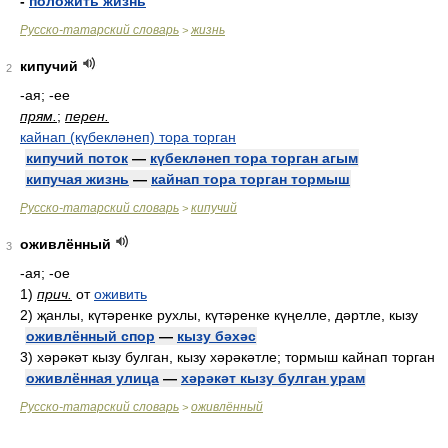
-
положить жизнь
Русско-татарский словарь
жизнь
>
кипучий
2
-ая; -ее
прям.
;
перен.
кайнап (күбекләнеп) тора торган
кипучий поток
—
күбекләнеп тора торган агым
кипучая жизнь
—
кайнап тора торган тормыш
Русско-татарский словарь
кипучий
>
оживлённый
3
-ая; -ое
1)
прич.
от
оживить
2)
җанлы, күтәренке рухлы, күтәренке күңелле, дәртле, кызу
оживлённый спор
—
кызу бәхәс
3)
хәрәкәт кызу булган, кызу хәрәкәтле; тормыш кайнап торган
оживлённая улица
—
хәрәкәт кызу булган урам
Русско-татарский словарь
оживлённый
>