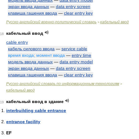
модель ввода данных
—
data entry model
экран ввода данных
—
data entry screen
клавиша гашения ввода
—
clear entry key
Русско-английский военно-политический словарь
кабельный ввод
>
кабельный ввод
18
cable entry
кабель силового ввода
—
service cable
время входа; момент ввода
—
entry time
модель ввода данных
—
data entry model
экран ввода данных
—
data entry screen
клавиша гашения ввода
—
clear entry key
Русско-английский словарь по информационным технологиям
>
кабельный ввод
кабельный ввод в здание
19
interbuilding cable entrance
entrance facility
EF