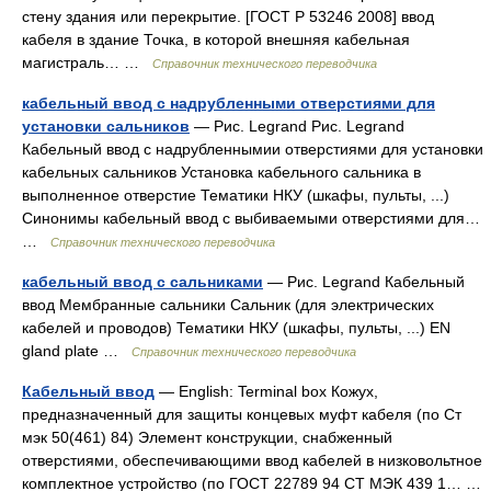
стену здания или перекрытие. [ГОСТ Р 53246 2008] ввод
кабеля в здание Точка, в которой внешняя кабельная
магистраль… …
Справочник технического переводчика
кабельный ввод с надрубленными отверстиями для
установки сальников
— Рис. Legrand Рис. Legrand
Кабельный ввод с надрубленнымии отверстиями для установки
кабельных сальников Установка кабельного сальника в
выполненное отверстие Тематики НКУ (шкафы, пульты, ...)
Синонимы кабельный ввод с выбиваемыми отверстиями для…
…
Справочник технического переводчика
кабельный ввод с сальниками
— Рис. Legrand Кабельный
ввод Мембранные сальники Сальник (для электрических
кабелей и проводов) Тематики НКУ (шкафы, пульты, ...) EN
gland plate …
Справочник технического переводчика
Кабельный ввод
— English: Terminal box Кожух,
предназначенный для защиты концевых муфт кабеля (по Ст
мэк 50(461) 84) Элемент конструкции, снабженный
отверстиями, обеспечивающими ввод кабелей в низковольтное
комплектное устройство (по ГОСТ 22789 94 СТ МЭК 439 1… …