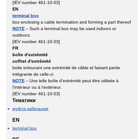
[IEV number 461-10-03]
EN
terminal box
box enclosing a cable termination and forming a part thereof
NOTE
– Such a terminal box may be used indoors or
outdoors.
[IEV number 461-10-03]
FR
boîte d'extrémité
coffret d'extrémité
boite entourant une extrémité de câble et faisant partie
intégrante de celle-ci
NOTE
– Une telle boîte d'extrémité peut être utilisée à
l'intérieur ou à l'extérieur.
[IEV number 461-10-03]
Тематики
муфта кабельная
EN
terminal box