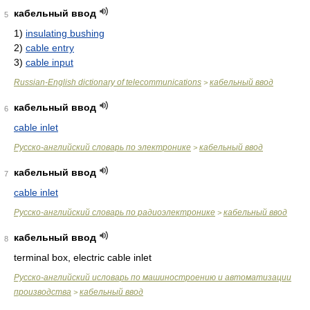
кабельный ввод
5
1)
insulating bushing
2)
cable entry
3)
cable input
Russian-English dictionary of telecommunications
кабельный ввод
>
кабельный ввод
6
cable inlet
Русско-английский словарь по электронике
кабельный ввод
>
кабельный ввод
7
cable inlet
Русско-английский словарь по радиоэлектронике
кабельный ввод
>
кабельный ввод
8
terminal box, electric cable inlet
Русско-английский исловарь по машиностроению и автоматизации
производства
кабельный ввод
>