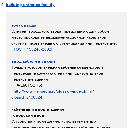
building entrance facility
точка ввода
Элемент городского ввода, представляющий собой
место прохода телекоммуникационной кабельной
системы через внешнюю стену здания или перекрытие.
[
ГОСТ Р 53246-2008
]
ввод кабеля в здание
Точка, в которой внешняя кабельная магистраль
пересекает наружную стену или горизонтальное
перекрытие здания
(TIA/EIA TSB 75).
[
http://www.iks-media.ru/glossary/index.html?
glossid=2400324
]
кабельный ввод в здание
городской ввод
Устройства и помещения, используемые для
распределения и заделки внешних кабелей, а также