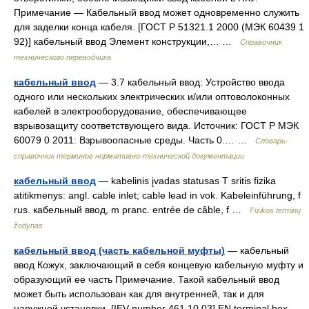
Примечание — Кабельный ввод может одновременно служить
для заделки конца кабеля. [ГОСТ Р 51321.1 2000 (МЭК 60439 1
92)] кабельный ввод Элемент конструкции,… …
Справочник
технического переводчика
кабельный ввод
— 3.7 кабельный ввод: Устройство ввода
одного или нескольких электрических и/или оптоволоконных
кабелей в электрооборудование, обеспечивающее
взрывозащиту соответствующего вида. Источник: ГОСТ Р МЭК
60079 0 2011: Взрывоопасные среды. Часть 0.… …
Словарь-
справочник терминов нормативно-технической документации
кабельный ввод
— kabelinis įvadas statusas T sritis fizika
atitikmenys: angl. cable inlet; cable lead in vok. Kabeleinführung, f
rus. кабельный ввод, m pranc. entrée de câble, f …
Fizikos terminų
žodynas
кабельный ввод (часть кабельной муфты)
— кабельный
ввод Кожух, заключающий в себя концевую кабельную муфту и
образующий ее часть Примечание. Такой кабельный ввод
может быть использован как для внутренней, так и для
наружной установки. [IEV number 461 10 03] EN terminal box