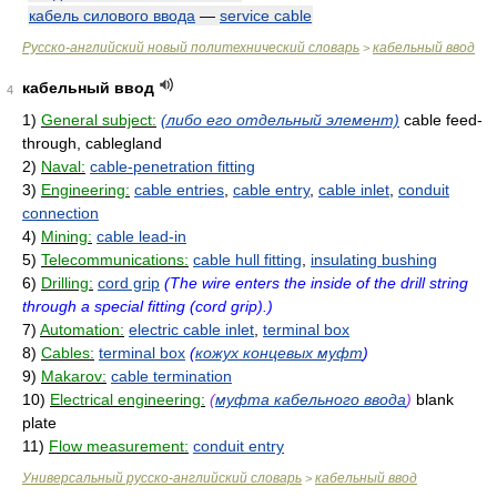
кабель силового ввода
—
service cable
Русско-английский новый политехнический словарь
кабельный ввод
>
кабельный ввод
4
1)
General subject:
(либо его отдельный элемент)
cable feed-
through, cablegland
2)
Naval:
cable-penetration fitting
3)
Engineering:
cable entries
,
cable entry
,
cable inlet
,
conduit
connection
4)
Mining:
cable lead-in
5)
Telecommunications:
cable hull fitting
,
insulating bushing
6)
Drilling:
cord grip
(The wire enters the inside of the drill string
through a special fitting (cord grip).)
7)
Automation:
electric cable inlet
,
terminal box
8)
Cables:
terminal box
(
кожух концевых муфт
)
9)
Makarov:
cable termination
10)
Electrical engineering:
(
муфта кабельного ввода
)
blank
plate
11)
Flow measurement:
conduit entry
Универсальный русско-английский словарь
кабельный ввод
>