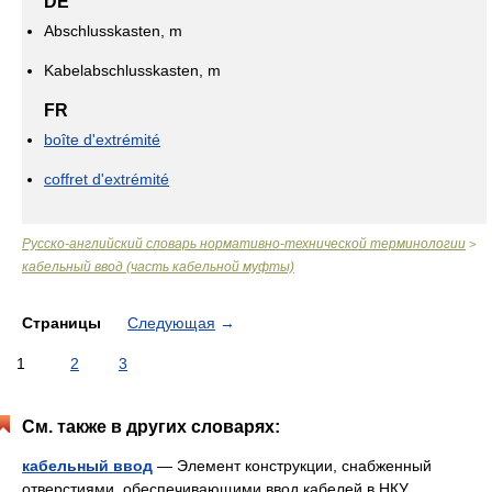
DE
Abschlusskasten, m
Kabelabschlusskasten, m
FR
boîte d'extrémité
coffret d'extrémité
Русско-английский словарь нормативно-технической терминологии
>
кабельный ввод (часть кабельной муфты)
Страницы
Следующая
→
1
2
3
См. также в других словарях:
кабельный ввод
— Элемент конструкции, снабженный
отверстиями, обеспечивающими ввод кабелей в НКУ.