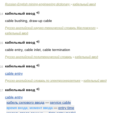
Russian-English mining-engineering dictionary
кабельный ввод
>
кабельный ввод
14
cable bushing, draw-up cable
Русско-английский научно-технический словарь Масловского
>
кабельный ввод
кабельный ввод
15
cable entry, cable inlet, cable termination
Русско-английский политехнический словарь
кабельный ввод
>
кабельный ввод
16
cable entry
Русско-английский словарь по электроэнергетике
кабельный ввод
>
кабельный ввод
17
cable entry
кабель силового ввода
—
service cable
время входа; момент ввода
—
entry time