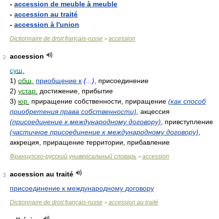
-
accession de meuble à meuble
-
accession au traité
-
accession à l'union
Dictionnaire de droit français-russe
accession
>
accession
2
сущ.
1)
общ.
приобщение к
(...)
, присоединение
2)
устар.
достижение, прибытие
3)
юр.
приращение собственности, приращение
(как способ
приобретения права собственности)
, акцессия
(присоединение к международному договору)
, привступление
(частичное присоединение к международному договору)
,
аккреция, приращение территории, прибавление
Французско-русский универсальный словарь
accession
>
accession au traité
3
присоединение к международному договору
Dictionnaire de droit français-russe
accession au traité
>