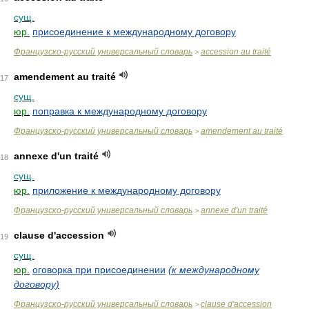
сущ.
юр.
присоединение к международному договору
Французско-русский универсальный словарь
accession au traité
>
amendement au traité
17
сущ.
юр.
поправка к международному договору
Французско-русский универсальный словарь
amendement au traité
>
annexe d'un traité
18
сущ.
юр.
приложение к международному договору
Французско-русский универсальный словарь
annexe d'un traité
>
clause d'accession
19
сущ.
юр.
оговорка при присоединении
(к международному
договору)
Французско-русский универсальный словарь
clause d'accession
>