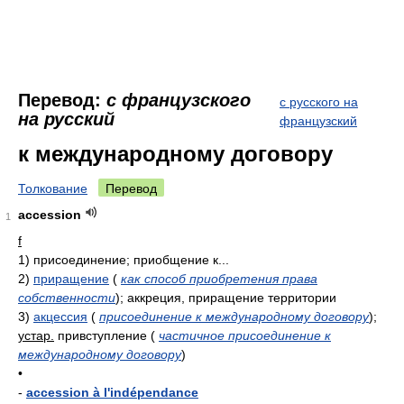
Перевод:
с французского
с русского на
на русский
французский
к международному договору
Толкование
Перевод
accession
1
f
1)
присоединение; приобщение к...
2)
приращение
(
как способ приобретения права
собственности
)
; аккреция, приращение территории
3)
акцессия
(
присоединение к международному договору
)
;
устар.
привступление
(
частичное присоединение к
международному договору
)
•
-
accession à l'indépendance