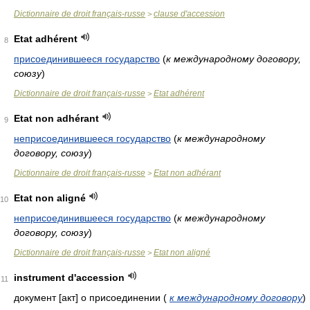
Dictionnaire de droit français-russe
clause d'accession
>
Etat adhérent
8
присоединившееся государство
(
к международному договору,
союзу
)
Dictionnaire de droit français-russe
Etat adhérent
>
Etat non adhérant
9
неприсоединившееся государство
(
к международному
договору, союзу
)
Dictionnaire de droit français-russe
Etat non adhérant
>
Etat non aligné
10
неприсоединившееся государство
(
к международному
договору, союзу
)
Dictionnaire de droit français-russe
Etat non aligné
>
instrument d'accession
11
документ [акт] о присоединении
(
к международному договору
)