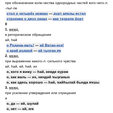
при обозначении коли-чества однородных частей кого-чего-л.
-лы/-ле
стол о четырёх ножках
—
дүрт аяҡлы өҫтәл
строение о двух окнах
—
ике тәҙрәле йорт
II
1.
межд.
в риторическом обращении
әй, һәй
о Родина-мать!
—
әй Ватан-әсә!
о край родной
—
әй тыуған яҡ
2.
межд.
при выражении какого-л. сильного чувства
ай, һай, әй, һәй, их
о, кого я вижу — һай, кемде күрәм
о, как жаль — их, ниндәй ҡыҙғаныс
о, как здесь хорошо — һай, ҡайһылай бында яҡшы
3.
межд.
при усилении утверждения или отрицания
ә
о, да — әй, шулай
о, нет — әй, юҡ