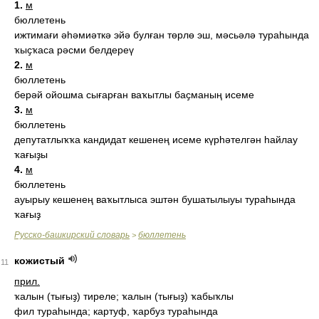
1.
м
бюллетень
ижтимағи әһәмиәткә эйә булған төрлө эш, мәсьәлә тураһында
ҡыҫҡаса рәсми белдереү
2.
м
бюллетень
берәй ойошма сығарған ваҡытлы баҫманың исеме
3.
м
бюллетень
депутатлыҡҡа кандидат кешенең исеме күрһәтелгән һайлау
ҡағыҙы
4.
м
бюллетень
ауырыу кешенең ваҡытлыса эштән бушатылыуы тураһында
ҡағыҙ
Русско-башкирский словарь
бюллетень
>
кожистый
11
прил.
ҡалын (тығыҙ) тиреле; ҡалын (тығыҙ) ҡабыҡлы
фил тураһында; картуф, ҡарбуз тураһында