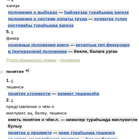
ҡағиҙә
положение о выборах
—
һайлауҙар тураһында ҡағиҙә
положение о системе оплаты труда
—
хеҙмәткә түләү
системаһы тураһында ҡағиҙә
5.
с
фекер
основные положения книги
—
китаптың төп фекерҙәре
в (интересном) положении
— йөклө, балаға уҙған
Русско-башкирский словарь
положение
>
понятие
17
1.
с
төшөнсә
понятие стоимости
—
ҡиммәт төшөнсәһе
2.
с
представление о чём-л.
мәғлүмәт, аң, белеү, төшөнсә
иметь понятие о чём-л. — нимәлер тураһында мәғлүмәтле
булыу
понятие о предмете
—
нәмә тураһында төшөнсә