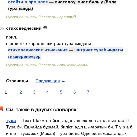
отойти в прошлое
— онотолоу, онот булыу (йола
тураһында)
Русско-башкирский словарь
прошлый
>
стиховедческий
20
прил.
шиғриәткә ҡараған, шиғриәт тураһындағы
стиховедческие изыскания
—
шиғриәт тураһындағы
тикшеренеүҙәр
Русско-башкирский словарь
стиховедческий
>
Страницы
Следующая
→
1
2
3
4
5
6
7
См. также в других словарях:
тура
— I зат. Шахмат ойынындағы «піл» деп аталатын тас. II
Тура би. Ешқайда бұрмай, билікті әділ шығаратын би. Т у р а б
и д е – туыс жоқ (Мақал). Тура билік. Әділ билік жасағандық,