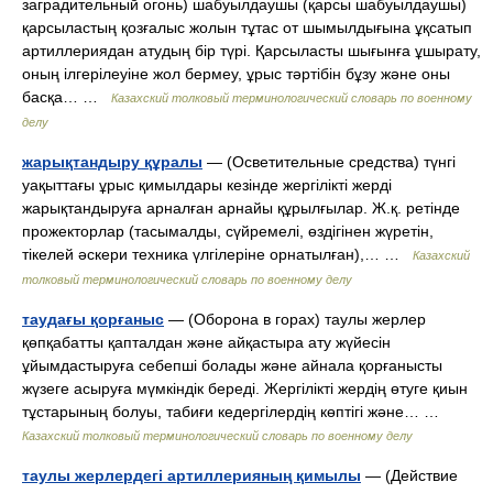
заградительный огонь) шабуылдаушы (қарсы шабуылдаушы)
қарсыластың қозғалыс жолын тұтас от шымылдығына ұқсатып
артиллериядан атудың бір түрі. Қарсыласты шығынға ұшырату,
оның ілгерілеуіне жол бермеу, ұрыс тәртібін бұзу және оны
басқа… …
Казахский толковый терминологический словарь по военному
делу
жарықтандыру құралы
— (Осветительные средства) түнгі
уақыттағы ұрыс қимылдары кезінде жергілікті жерді
жарықтандыруға арналған арнайы құрылғылар. Ж.қ. ретінде
прожекторлар (тасымалды, сүйремелі, өздігінен жүретін,
тікелей әскери техника үлгілеріне орнатылған),… …
Казахский
толковый терминологический словарь по военному делу
таудағы қорғаныс
— (Оборона в горах) таулы жерлер
қөпқабатты қапталдан және айқастыра ату жүйесін
ұйымдастыруға себепші болады және айнала қорғанысты
жүзеге асыруға мүмкіндік береді. Жергілікті жердің өтуге қиын
тұстарының болуы, табиғи кедергілердің көптігі және… …
Казахский толковый терминологический словарь по военному делу
таулы жерлердегі артиллерияның қимылы
— (Действие