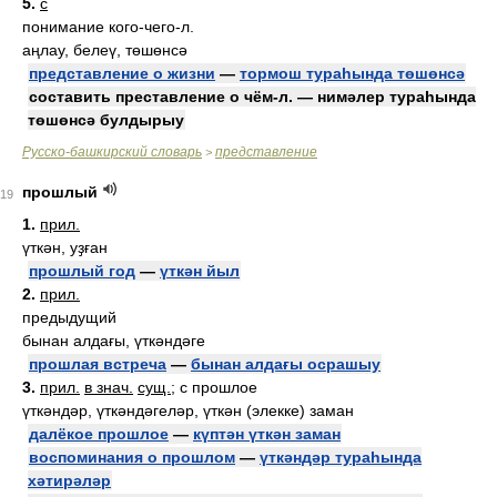
5.
с
понимание кого-чего-л.
аңлау, белеү, төшөнсә
представление о жизни
—
тормош тураһында төшөнсә
составить преставление о чём-л. — нимәлер тураһында
төшөнсә булдырыу
Русско-башкирский словарь
представление
>
прошлый
19
1.
прил.
үткән, уҙған
прошлый год
—
үткән йыл
2.
прил.
предыдущий
бынан алдағы, үткәндәге
прошлая встреча
—
бынан алдағы осрашыу
3.
прил.
в знач.
сущ.
; с прошлое
үткәндәр, үткәндәгеләр, үткән (элекке) заман
далёкое прошлое
—
күптән үткән заман
воспоминания о прошлом
—
үткәндәр тураһында
хәтирәләр