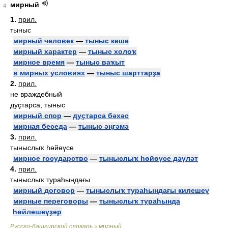
мирный
4
1.
прил.
тыныс
мирный человек
—
тыныс кеше
мирный характер
—
тыныс холоҡ
мирное время
—
тыныс ваҡыт
в мирных условиях
—
тыныс шарттарҙа
2.
прил.
не враждебный
дуҫтарса, тыныс
мирный спор
—
дуҫтарса бәхәс
мирная беседа
—
тыныс әңгәмә
3.
прил.
тыныслыҡ һөйөүсе
мирное государство
—
тыныслыҡ һөйөүсе дәүләт
4.
прил.
тыныслыҡ тураһындағы
мирный договор
—
тыныслыҡ тураһындағы килешеү
мирные переговоры
—
тыныслыҡ тураһында
һөйләшеүҙәр
Русско-башкирский словарь
мирный
>