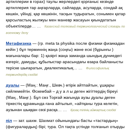
артиллерии в горах) таулы жерлердегі қорғаныс кезінде
артиллерия тар аңғарларда, сайларда, асуларда, сондай ақ
көшкін, үйінді, қар көшкінін, тасқын тудыратын, сонымен қатар
қарсыластың жылжуы мен маневр жасауын қиындататын
объектілерде… …
Казахский толковый терминологический словарь по
военному делу
Метафизика
— (гр. meta ta physika после физики физикадан
кейін ) бұл терминнің жаңа (соңғы) және ескі (бұрынғы )
мағыналары бар: 1) қазіргі жаңа заманда шындық дүниедегі
өзгеріс, дамуды, құбылыстар арасындағы өзара байланысты
теріске шығаратын, диалектикалық… …
Философиялық
терминдердің сөздігі
дуалы
— (Маң.: Маңғ., Шевч.) өтірік айтпайтын, ұшқары
сөйлемейтін. Өскембай – д у а л ы деген жігіттердің біреуі
(Маң., Маңғ.). Бұл сөз Торғай жағында аузы дуалы деген
тіркестің құрамында ғана айтылып, «айтқаны тура келетін,
аузынан шыққан сөзі расқа… …
Қазақ тілінің аймақтық сөздігі
піл
— зат. шахм. Шахмат ойынындағы басты «тастардың»
(фигуралардың) бірі; тура. Ол тақта үстінде толғанып отырды