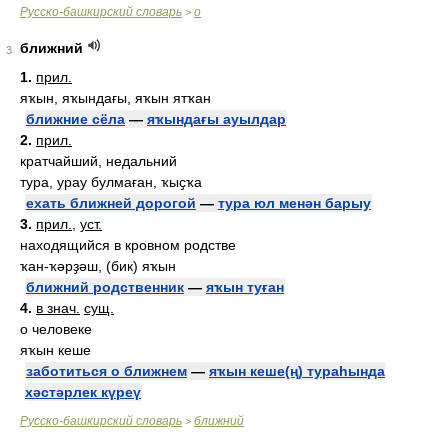
Русско-башкирский словарь
о
>
ближний
3
1.
прил.
яҡын, яҡындағы, яҡын ятҡан
ближние сёла
—
яҡындағы ауылдар
2.
прил.
кратчайший, недальний
тура, урау булмаған, ҡыҫҡа
ехать ближней дорогой
—
тура юл менән барыу
3.
прил.
,
уст.
находящийся в кровном родстве
ҡан-ҡәрҙәш, (бик) яҡын
ближний родственник
—
яҡын туған
4.
в знач.
сущ.
о человеке
яҡын кеше
заботиться о ближнем
—
яҡын кеше(ң) тураһында
хәстәрлек күреү
Русско-башкирский словарь
ближний
>