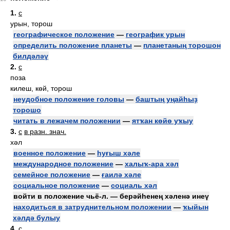
1.
с
урын, торош
географическое положение
—
географик урын
определить положение планеты
—
планетаның торошон
билдәләү
2.
с
поза
килеш, көй, торош
неудобное положение головы
—
баштың уңайһыҙ
торошо
читать в лежачем положении
—
ятҡан көйө уҡыу
3.
с
в разн. знач.
хәл
военное положение
—
һуғыш хәле
международное положение
—
халыҡ-ара хәл
семейное положение
—
ғаилә хәле
социальное положение
—
социаль хәл
войти в положение чьё-л. — берәйһенең хәленә инеү
находиться в затруднительном положении
—
ҡыйын
хәлдә булыу
4.
с