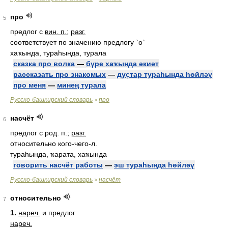
про
5
предлог с
вин. п.
;
разг.
соответствует по значению предлогу `о`
хаҡында, тураһында, турала
сказка про волка
—
бүре хаҡында әкиәт
рассказать про знакомых
—
дуҫтар тураһында һөйләү
про меня
—
минең турала
Русско-башкирский словарь
про
>
насчёт
6
предлог с род. п.;
разг.
относительно кого-чего-л.
тураһында, ҡарата, хаҡында
говорить насчёт работы
—
эш тураһында һөйләү
Русско-башкирский словарь
насчёт
>
относительно
7
1.
нареч.
и предлог
нареч.