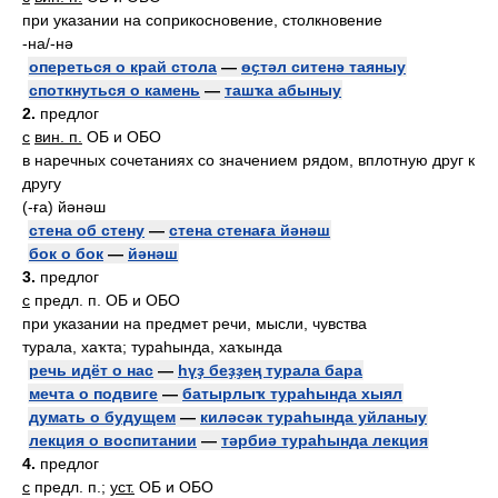
при указании на соприкосновение, столкновение
-на/-нә
опереться о край стола
—
өҫтәл ситенә таяныу
споткнуться о камень
—
ташҡа абыныу
2.
предлог
с
вин. п.
ОБ и ОБО
в наречных сочетаниях со значением рядом, вплотную друг к
другу
(-ға) йәнәш
стена об стену
—
стена стенаға йәнәш
бок о бок
—
йәнәш
3.
предлог
с
предл. п. ОБ и ОБО
при указании на предмет речи, мысли, чувства
турала, хаҡта; тураһында, хаҡында
речь идёт о нас
—
һүҙ беҙҙең турала бара
мечта о подвиге
—
батырлыҡ тураһында хыял
думать о будущем
—
киләсәк тураһында уйланыу
лекция о воспитании
—
тәрбиә тураһында лекция
4.
предлог
с
предл. п.;
уст.
ОБ и ОБО