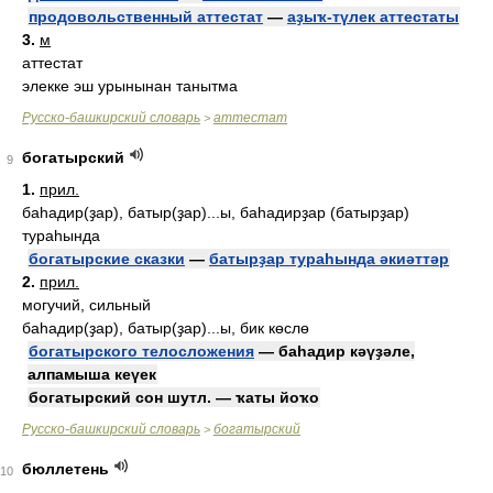
продовольственный аттестат
—
аҙыҡ-түлек аттестаты
3.
м
аттестат
элекке эш урынынан танытма
Русско-башкирский словарь
аттестат
>
богатырский
9
1.
прил.
баһадир(ҙар), батыр(ҙар)...ы, баһадирҙар (батырҙар)
тураһында
богатырские сказки
—
батырҙар тураһында әкиәттәр
2.
прил.
могучий, сильный
баһадир(ҙар), батыр(ҙар)...ы, бик көслө
богатырского телосложения
— баһадир кәүҙәле,
алпамыша кеүек
богатырский сон шутл. — ҡаты йоҡо
Русско-башкирский словарь
богатырский
>
бюллетень
10