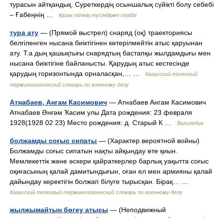
турасын айтқандық. Суреткердің осыншалық сүйікті болу себебі
– Ғабеңнің …
Қазақ тілінің түсіндірме сөздігі
тура ату
— (Прямой выстрел) снаряд (оқ) траекториясы
белгіленген нысана биіктігінен көтерілмейтін атыс қаруынан
ату. Т.а дың қашықтығы снарядтың бастапқы жылдамдығы мен
нысана биіктігіне байланысты. Қарудың атыс кестесінде
қарудың горизонтында орналасқан,… …
Казахский толковый
терминологический словарь по военному делу
Атнабаев, Ангам Касимович
— Атнабаев Ангам Касимович
Атнабаев Әнғәм Ҡасим улы Дата рождения: 23 февраля
1928(1928 02 23) Место рождения: д. Старый К …
Википедия
болжамды соғыс сипаты
— (Характер вероятной войны)
Болжамды соғыс сипатын нақты айқындау өте қиын.
Мемлекеттік және әскери қайраткерлер барлық уақытта соғыс
оқиғасының қалай дамитындығын, оған ел мен армияны қалай
дайындау керектігін болжап білуге тырысқан. Бірақ… …
Казахский толковый терминологический словарь по военному делу
жылжымайтын бөгеу атысы
— (Неподвижный