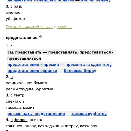
не иметь ни малейшего понятия
—
һис ни белмәү
3.
с
разг.
мнение
уй, фекер
Русско-башкирский словарь
понятие
>
представление
18
1.
с
см. представить — представлять, представиться -
представляться
представление к премии
—
премияға тәҡдим итеү
представление справки
—
белешмә биреү
2.
с
официальная бумага
рәсми тәҡдим, күрһәтмә
3.
с
театр.
спектакль
тамаша, кәмит
показывать представление
—
тамаша күрһәтеү
4.
с
филос.
, психол.
төшөнсә, аңлау, күҙ алдына килтереү, күҙаллау