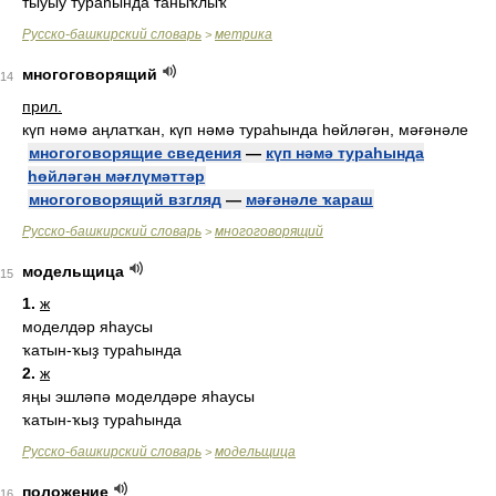
тыуыу тураһында таныҡлыҡ
Русско-башкирский словарь
метрика
>
многоговорящий
14
прил.
күп нәмә аңлатҡан, күп нәмә тураһында һөйләгән, мәғәнәле
многоговорящие сведения
—
күп нәмә тураһында
һөйләгән мәғлүмәттәр
многоговорящий взгляд
—
мәғәнәле ҡараш
Русско-башкирский словарь
многоговорящий
>
модельщица
15
1.
ж
моделдәр яһаусы
ҡатын-ҡыҙ тураһында
2.
ж
яңы эшләпә моделдәре яһаусы
ҡатын-ҡыҙ тураһында
Русско-башкирский словарь
модельщица
>
положение
16