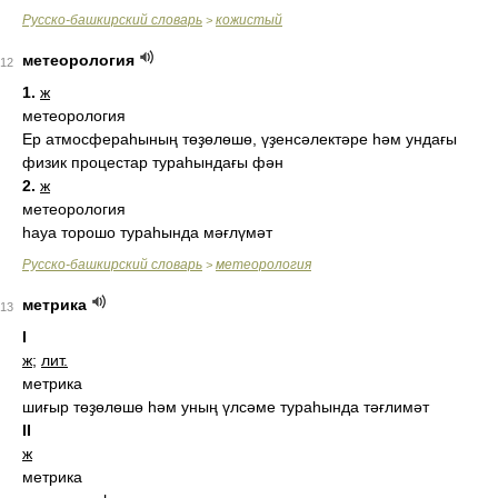
Русско-башкирский словарь
кожистый
>
метеорология
12
1.
ж
метеорология
Ер атмосфераһының төҙөлөшө, үҙенсәлектәре һәм ундағы
физик процестар тураһындағы фән
2.
ж
метеорология
һауа торошо тураһында мәғлүмәт
Русско-башкирский словарь
метеорология
>
метрика
13
I
ж
;
лит.
метрика
шиғыр төҙөлөшө һәм уның үлсәме тураһында тәғлимәт
II
ж
метрика