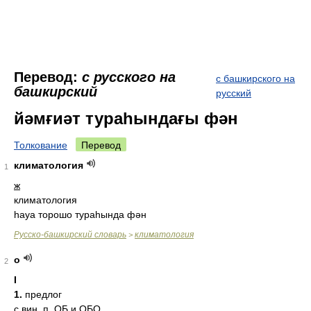
Перевод:
с русского на
с башкирского на
башкирский
русский
йәмғиәт тураһындағы фән
Толкование
Перевод
климатология
1
ж
климатология
һауа торошо тураһында фән
Русско-башкирский словарь
климатология
>
о
2
I
1.
предлог
с
вин. п.
ОБ и ОБО