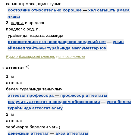
сағыштырмаса, аҙмы-күпме
состояние относительно хорошее
—
хәл сағыштырмаса
яҡшы
2.
нареч.
и предлог
предлог с род. п.
тураһында, ҡарата, хаҡында
относительно его возвращения сведений нет
—
уның
әйләнеп ҡайтыуы тураһында мәғлүмәттәр юҡ
Русско-башкирский словарь
относительно
>
аттестат
8
1.
м
аттестат
белем тураһында таныҡлыҡ
аттестат профессора
—
профессор аттестаты
получить аттестат о среднем образовании
—
урта белем
тураһында аттестат алыу
2.
м
аттестат
хәрбиҙәргә бирелгән ҡағыҙ
денежный аттестат
—
аҡса аттестаты