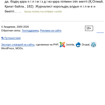
да, біздің қара п і л і м і з д і өз қара пілімен іліп әкетті (Қ.Олжай,
Қанат байла., 182). Журналист корольдің алдын п і л м е н
бекітті… …
Қазақ тілінің түсіндірме сөздігі
© Академик, 2000-2026
18+
Обратная связь:
Техподдержка
,
Реклама на сайте
👣 Путешествия
Экспорт словарей на сайты
, сделанные на PHP,
Joomla,
Drupal,
WordPress, MODx.