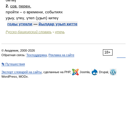
бөтөү
2.
сов.
перен.
пройти – о времени, событиях
уҙыу, үтеү, үтеп (уҙып) китеү
годы утекли
—
йылдар уҙып китте
Русско-башкирский словарь
утечь
>
© Академик, 2000-2026
18+
Обратная связь:
Техподдержка
,
Реклама на сайте
👣 Путешествия
Экспорт словарей на сайты
, сделанные на PHP,
Joomla,
Drupal,
WordPress, MODx.