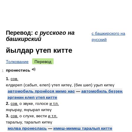
Перевод:
с русского на
с башкирского на
башкирский
русский
йылдар үтеп китте
Толкование
Перевод
пронестись
1
1.
сов.
елдереп (сабып, елеп) үтеп китеү, (бик шәп) уҙып китеү
автомобиль пронёсся мимо нас
—
автомобиль беҙҙең
эргәнән елеп үтеп китте
2.
сов.
о звуке, голосе
и т.п.
яңғырау, яңғырап китеү
3.
сов.
о слухе, вести
и т.п.
таралыу, таралып китеү
молва пронеслась
—
имеш-мимеш таралып китте