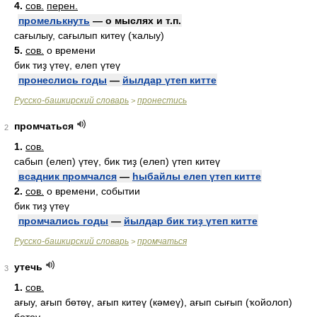
4.
сов.
перен.
промелькнуть
— о мыслях и т.п.
сағылыу, сағылып китеү (ҡалыу)
5.
сов.
о времени
бик тиҙ үтеү, елеп үтеү
пронеслись годы
—
йылдар үтеп китте
Русско-башкирский словарь
пронестись
>
промчаться
2
1.
сов.
сабып (елеп) үтеү, бик тиҙ (елеп) үтеп китеү
всадник промчался
—
һыбайлы елеп үтеп китте
2.
сов.
о времени, событии
бик тиҙ үтеү
промчались годы
—
йылдар бик тиҙ үтеп китте
Русско-башкирский словарь
промчаться
>
утечь
3
1.
сов.
ағыу, ағып бөтөү, ағып китеү (кәмеү), ағып сығып (ҡойолоп)