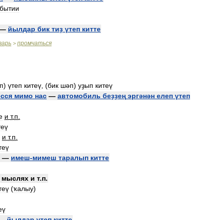
бытии
—
йылдар
бик
тиҙ
үтеп
китте
варь
промчаться
>
п
)
үтеп
китеү
, (
бик
шәп
)
уҙып
китеү
ёсся
мимо
нас
—
автомобиль
беҙҙең
эргәнән
елеп
үтеп
е
и
т
.
п
.
теү
и
т
.
п
.
теү
—
имеш
-
мимеш
таралып
китте
мыслях
и
т
.
п
.
теү
(
ҡалыу
)
еү
—
йылдар
үтеп
китте