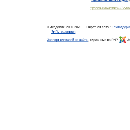
Русско
-
башкирский
сло
© Академик, 2000-2026
Обратная связь:
Техподдерж
👣 Путешествия
Экспорт словарей на сайты
, сделанные на PHP,
Jo