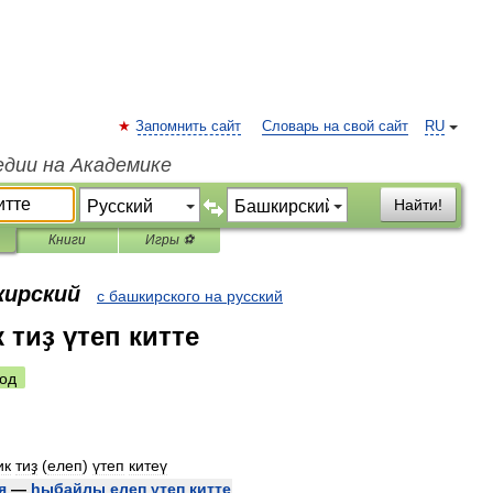
Запомнить сайт
Словарь на свой сайт
RU
едии на Академике
Найти!
Книги
Игры ⚽
кирский
с башкирского на русский
 тиҙ үтеп китте
од
ик
тиҙ
(
елеп
)
үтеп
китеү
я
—
һыбайлы
елеп
үтеп
китте