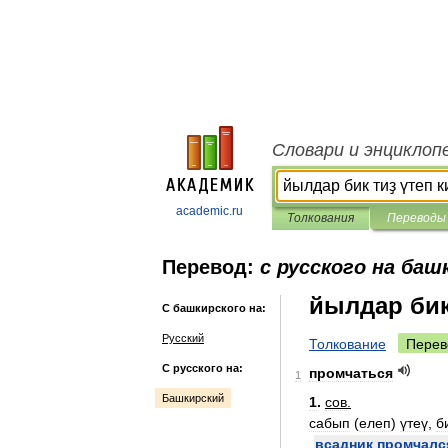
Словари и энциклоп
academic.ru
Толкования
Переводы
Перевод:
с русского на баш
йылдар бик
С башкирского на:
Русский
Толкование
Перев
С русского на:
промчаться
1
Башкирский
1
.
сов
.
сабып
(
елеп
)
үтеү
,
б
всадник
промчалс