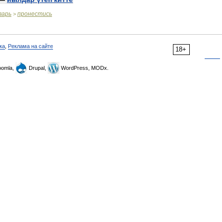
варь
пронестись
>
ка
,
Реклама на сайте
18+
omla,
Drupal,
WordPress, MODx.