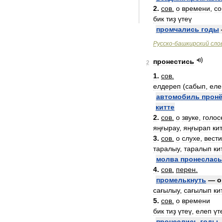
2
.
сов
.
о
времени
,
со
бик
тиҙ
үтеү
промчались
годы
Русско
-
башкирский
сло
пронестись
2
1
.
сов
.
елдереп
(
сабып
,
еле
автомобиль
прон
китте
2
.
сов
.
о
звуке
,
голос
яңғырау
,
яңғырап
ки
3
.
сов
.
о
слухе
,
вести
таралыу
,
таралып
ки
молва
пронеслась
4
.
сов
.
перен
.
промелькнуть
—
о
сағылыу
,
сағылып
ки
5
.
сов
.
о
времени
бик
тиҙ
үтеү
,
елеп
үт
пронеслись
годы