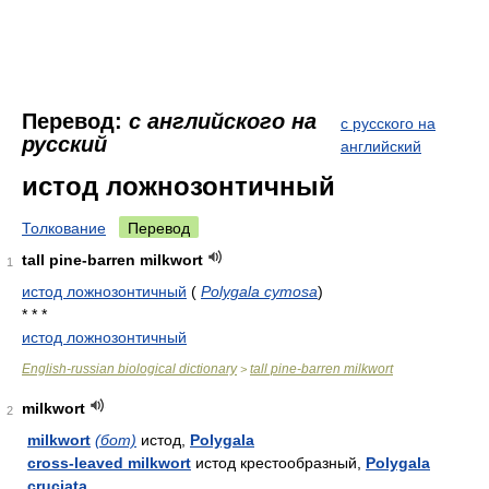
Перевод:
с английского на
с русского на
русский
английский
истод ложнозонтичный
Толкование
Перевод
tall pine-barren milkwort
1
истод ложнозонтичный
(
Polygala cymosa
)
* * *
истод ложнозонтичный
English-russian biological dictionary
tall pine-barren milkwort
>
milkwort
2
milkwort
(бот)
истод,
Polygala
cross-leaved milkwort
истод крестообразный,
Polygala
cruciata