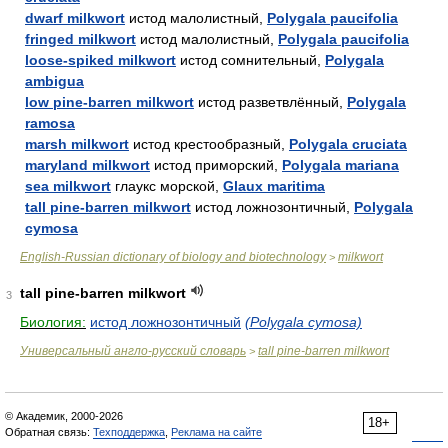
dwarf milkwort
истод малолистный,
Polygala paucifolia
fringed milkwort
истод малолистный,
Polygala paucifolia
loose-spiked milkwort
истод сомнительный,
Polygala
ambigua
low pine-barren milkwort
истод разветвлённый,
Polygala
ramosa
marsh milkwort
истод крестообразный,
Polygala cruciata
maryland milkwort
истод приморский,
Polygala mariana
sea milkwort
глаукс морской,
Glaux maritima
tall pine-barren milkwort
истод ложнозонтичный,
Polygala
cymosa
English-Russian dictionary of biology and biotechnology
milkwort
>
tall pine-barren milkwort
3
Биология:
истод ложнозонтичный
(Polygala cymosa)
Универсальный англо-русский словарь
tall pine-barren milkwort
>
© Академик, 2000-2026
18+
Обратная связь:
Техподдержка
,
Реклама на сайте