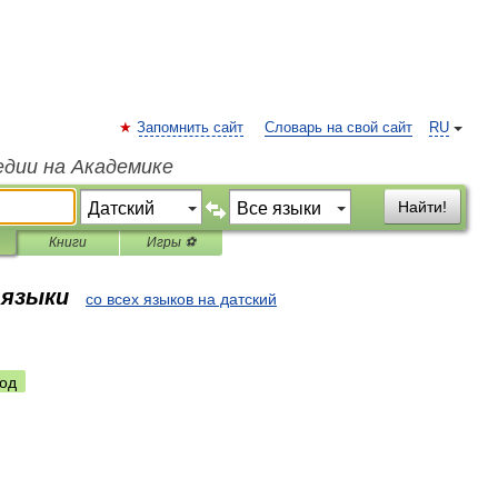
Запомнить сайт
Словарь на свой сайт
RU
едии на Академике
Найти!
Книги
Игры ⚽
 языки
со всех языков на датский
од