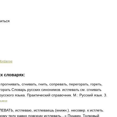
иться
fordærve
их
словарях:
,
прогнивать
,
сгнивать
,
гнить
,
сопревать
,
перегорать
,
гореть
,
горать
Словарь
русских
синонимов
.
истлевать
см
.
сгнивать
русского
языка
.
Практический
справочник
.
М
.
:
Русский
язык
.
З
.
нимов
ЛЕВАТЬ
,
истлеваю
,
истлеваешь
(
книжн
.).
несовер
.
к
истлеть
.
ному
телу
равно
повсюду
истлевать
…»
Пушкин
.
Толковый