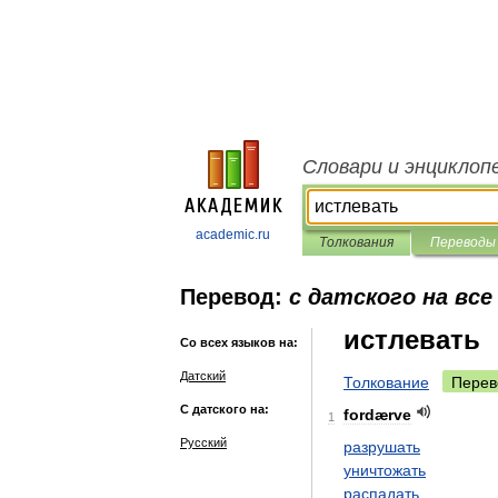
Словари и энциклоп
academic.ru
Толкования
Переводы
Перевод:
с датского на все
истлевать
Со всех языков на:
Датский
Толкование
Перев
С датского на:
fordærve
1
Русский
разрушать
уничтожать
распадать