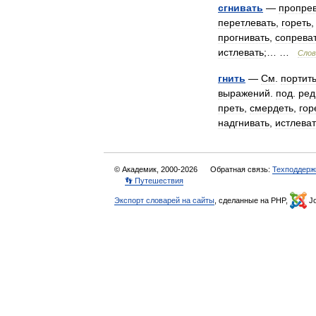
сгнивать
—
пропре
перетлевать
,
гореть
прогнивать
,
сопрева
истлевать
;… …
Слов
гнить
—
См
.
портит
выражений
.
под
.
ред
преть
,
смердеть
,
гор
надгнивать
,
истлеват
© Академик, 2000-2026
Обратная связь:
Техподдерж
👣 Путешествия
Экспорт словарей на сайты
, сделанные на PHP,
Jo