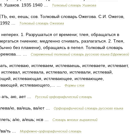
Н
.
Ушаков
.
1935
1940
…
Толковый
словарь
Ушакова
ЕТЬ
,
ею
,
еешь
;
сов
.
Толковый
словарь
Ожегова
.
С
.
И
.
Ожегов
,
1992
…
Толковый
словарь
Ожегова
.
неперех
.
1
.
Разрушаться
от
времени
;
тлея
,
обращаться
в
ергаться
гниению
;
медленно
сгнивать
,
разлагаться
.
2
.
Тлея
,
бычно
без
пламени
),
обращаясь
в
пепел
.
Толковый
словарь
ремова
.… …
Современный
толковый
словарь
русского
языка
Ефремовой
вать
,
истлеваю
,
истлеваем
,
истлеваешь
,
истлеваете
,
истлевает
,
,
истлевал
,
истлевала
,
истлевало
,
истлевали
,
истлевай
,
ающий
,
истлевающая
,
истлевающее
,
истлевающие
,
евающей
,
истлевающего
,… …
Формы
слов
в
ать
,
аю
,
ает
…
Русский
орфографический
словарь
тлева
/
ю
,
ва
/
ешь
,
ва
/
ют
…
Орфографический
словарь
русского
языка
тлеть
;
а
/
ю
,
а
/
ешь
;
нсв
…
Словарь
многих
выражений
/
ва
/
ть
…
Морфемно
-
орфографический
словарь