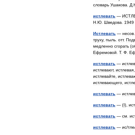
словарь
Ушакова
.
Д
.
истлевать
—
ИСТЛ
Н
.
Ю
.
Шведова
.
1949
Истлевать
—
несов
труху
,
пыль
.
отт
.
Подв
медленно
сгорать
(
о
Ефремовой
.
Т
.
Ф
.
Еф
истлевать
—
истле
истлевают
,
истлевая
истлевайте
,
истлев
истлевающего
,
истл
истлевать
—
истле
истлевать
— (
I
),
ис
истлевать
—
см
.
ис
истлевать
—
ис
/
тле