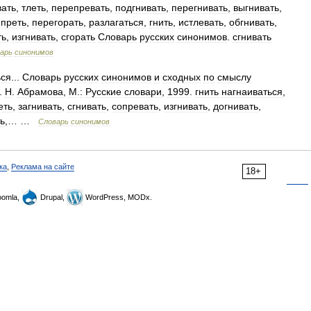
вать
,
тлеть
,
перепревать
,
подгнивать
,
перегнивать
,
выгнивать
,
,
преть
,
перегорать
,
разлагаться
,
гнить
,
истлевать
,
обгнивать
,
ть
,
изгнивать
,
сгорать
Словарь
русских
синонимов
.
сгнивать
арь
синонимов
ься
...
Словарь
русских
синонимов
и
сходных
по
смыслу
.
Н
.
Абрамова
,
М
.
:
Русские
словари
,
1999
.
гнить
нагнаиваться
,
еть
,
загнивать
,
сгнивать
,
сопревать
,
изгнивать
,
догнивать
,
ь
,… …
Словарь
синонимов
ка
,
Реклама на сайте
18+
omla,
Drupal,
WordPress, MODx.