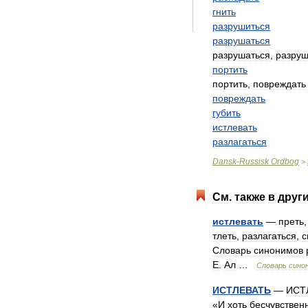
гнить
разрушиться
разрушаться
разрушаться
,
разруш
портить
портить
,
повреждать
повреждать
губить
истлевать
разлагаться
Dansk
-
Russisk
Ordbog
>
См
.
также
в
друг
истлевать
—
преть
тлеть
,
разлагаться
,
с
Словарь
синонимов
Е
.
Ал
…
Словарь
сино
ИСТЛЕВАТЬ
—
ИСТ
«
И
хоть
бесчувствен