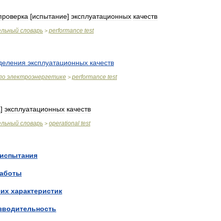
проверка
[
испытание
]
эксплуатационных
качеств
ельный
словарь
performance
test
>
деления
эксплуатационных
качеств
по
электроэнергетике
performance
test
>
а
]
эксплуатационных
качеств
ельный
словарь
operational
test
>
испытания
аботы
чих
характеристик
зводительность