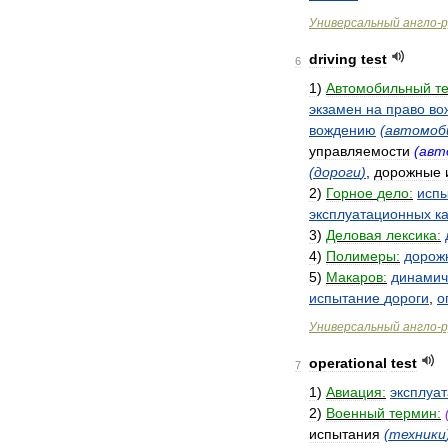
Универсальный
англо
-
р
driving
test
6
1
)
Автомобильный
т
экзамен
на
право
во
вождению
(
автомоб
управляемости
(
авт
(
дороги
)
,
дорожные
2
)
Горное
дело:
исп
эксплуатационных
к
3
)
Деловая
лексика:
4
)
Полимеры:
дорож
5
)
Макаров:
динамич
испытание
дороги
,
о
Универсальный
англо
-
р
operational
test
7
1
)
Авиация:
эксплуа
2
)
Военный
термин:
испытания
(
техники