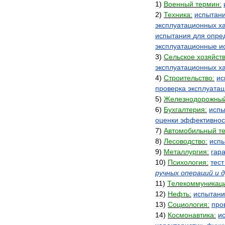
1
)
Военный
термин:
2
)
Техника:
испытан
эксплуатационных
х
испытания
для
опре
эксплуатационные
и
3
)
Сельское
хозяйств
эксплуатационных
х
4
)
Строительство:
ис
проверка
эксплуата
5
)
Железнодорожны
6
)
Бухгалтерия:
испы
оценки
эффективнос
7
)
Автомобильный
т
8
)
Лесоводство:
исп
9
)
Металлургия:
гар
10
)
Психология:
тест
ручных
операций
и
д
11
)
Телекоммуникац
12
)
Нефть:
испытан
13
)
Социология:
про
14
)
Космонавтика:
и