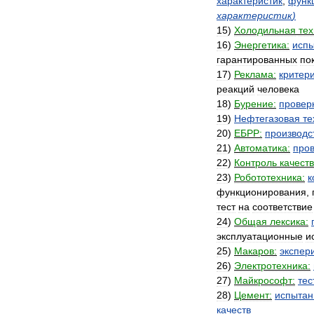
характеристик
,
функ
характеристик
)
15
)
Холодильная
тех
16
)
Энергетика:
исп
гарантированных
по
17
)
Реклама:
критер
реакций
человека
18
)
Бурение:
провер
19
)
Нефтегазовая
те
20
)
ЕБРР:
производс
21
)
Автоматика:
про
22
)
Контроль
качеств
23
)
Робототехника:
к
функционирования
,
тест
на
соответствие
24
)
Общая
лексика:
эксплуатационные
и
25
)
Макаров:
экспер
26
)
Электротехника:
27
)
Майкрософт:
тес
28
)
Цемент:
испытан
качеств