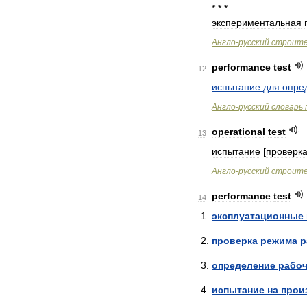
* * *
экспериментальная
Англо
-
русский
строит
performance
test
12
испытание
для
опре
Англо
-
русский
словарь
operational
test
13
испытание
[
проверк
Англо
-
русский
строит
performance
test
14
эксплуатационные
проверка
режима
р
определение
рабо
испытание
на
прои