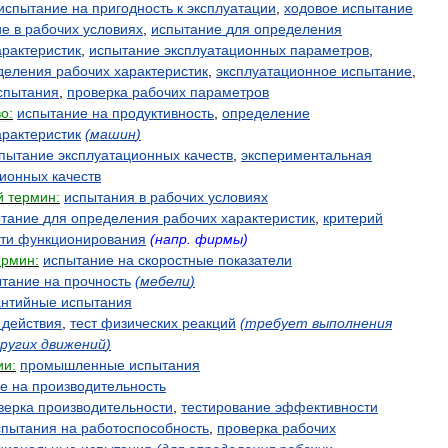
испытание
на
пригодность
к
эксплуатации
,
ходовое
испытание
ие
в
рабочих
условиях
,
испытание
для
определения
арактеристик
,
испытание
эксплуатационных
параметров
,
деления
рабочих
характеристик
,
эксплуатационное
испытание
,
спытания
,
проверка
рабочих
параметров
о:
испытание
на
продуктивность
,
определение
арактеристик
(
машин
)
пытание
эксплуатационных
качеств
,
экспериментальная
ционных
качеств
й
термин:
испытания
в
рабочих
условиях
тание
для
определения
рабочих
характеристик
,
критерий
ти
функционирования
(
напр
.
фирмы
)
ермин:
испытание
на
скоростные
показатели
ытание
на
прочность
(
мебели
)
антийные
испытания
действия
,
тест
физических
реакций
(
требует
выполнения
ругих
движений
)
ии:
промышленные
испытания
ие
на
производительность
верка
производительности
,
тестирование
эффективности
спытания
на
работоспособность
,
проверка
рабочих