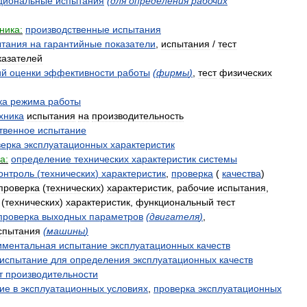
циональные
испытания
(
для
определения
рабочих
ника:
производственные
испытания
ытания
на
гарантийные
показатели
,
испытания
/
тест
казателей
ий
оценки
эффективности
работы
(
фирмы
)
,
тест
физических
ка
режима
работы
хника
испытания
на
производительность
твенное
испытание
верка
эксплуатационных
характеристик
а:
определение
технических
характеристик
системы
онтроль
(
технических
)
характеристик
,
проверка
(
качества
)
проверка
(
технических
)
характеристик
,
рабочие
испытания
,
(
технических
)
характеристик
,
функциональный
тест
проверка
выходных
параметров
(
двигателя
)
,
спытания
(
машины
)
иментальная
испытание
эксплуатационных
качеств
испытание
для
определения
эксплуатационных
качеств
т
производительности
ие
в
эксплуатационных
условиях
,
проверка
эксплуатационных