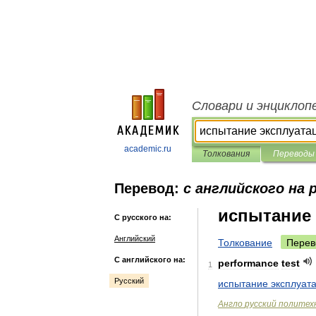
Словари и энциклоп
academic.ru
Толкования
Переводы
Перевод:
с английского на 
испытание 
С русского на:
Английский
Толкование
Перев
С английского на:
performance
test
1
Русский
испытание
эксплуат
Англо
русский
политех