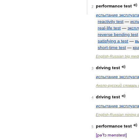
performance
test
2
испытание
эксплуат
reactivity
test
—
исп
real
-
life
test
—
эксп
reverse
bending
test
satisfying
a
test
—
в
short
-
time
test
—
кр
English
-
Russian
big
medi
driving
test
3
испытание
эксплуат
Англо
-
русский
словарь
driving
test
4
испытание
эксплуат
English
-
Russian
mining
d
performance
test
5
[
pə
'
fɔːmənstest
]