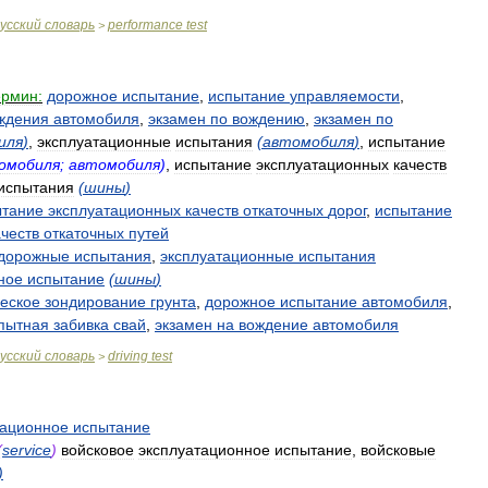
усский
словарь
performance
test
>
ермин:
дорожное
испытание
,
испытание
управляемости
,
ждения
автомобиля
,
экзамен
по
вождению
,
экзамен
по
иля
)
,
эксплуатационные
испытания
(
автомобиля
)
,
испытание
омобиля
;
автомобиля
)
,
испытание
эксплуатационных
качеств
испытания
(
шины
)
ытание
эксплуатационных
качеств
откаточных
дорог
,
испытание
ачеств
откаточных
путей
дорожные
испытания
,
эксплуатационные
испытания
ное
испытание
(
шины
)
еское
зондирование
грунта
,
дорожное
испытание
автомобиля
,
пытная
забивка
свай
,
экзамен
на
вождение
автомобиля
усский
словарь
driving
test
>
тационное
испытание
(
service
)
войсковое
эксплуатационное
испытание
,
войсковые
)