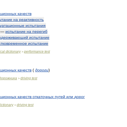
ационных
качеств
ытание
на
реактивность
луатационные
испытания
—
испытание
на
перегиб
ыдерживающий
испытание
атковременное
испытание
cal
dictionary
performance
test
>
ационных
качеств
(
дороги
)
дорожника
driving
test
>
ационных
качеств
откаточных
путей
или
дорог
ictionary
driving
test
>