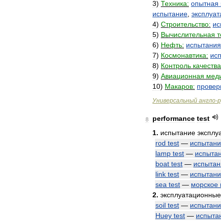
3
)
Техника:
опытная
испытание
,
эксплуа
4
)
Строительство:
ис
5
)
Вычислительная
т
6
)
Нефть:
испытания
7
)
Космонавтика:
ис
8
)
Контроль
качества
9
)
Авиационная
мед
10
)
Макаров:
провер
Универсальный
англо
-
р
performance
test
8
1
.
испытание
эксплу
rod
test
—
испытан
lamp
test
—
испыта
boat
test
—
испытан
link
test
—
испытан
sea
test
—
морское
2
.
эксплуатационные
soil
test
—
испытан
Huey
test
—
испыта