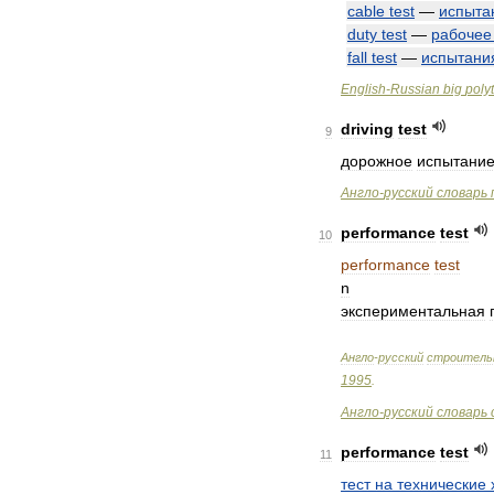
cable
test
—
испыта
duty
test
—
рабочее
fall
test
—
испытани
English
-
Russian
big
poly
driving
test
9
дорожное
испытани
Англо
-
русский
словарь
performance
test
10
performance
test
n
экспериментальная
Англо
-
русский
строитель
1995
.
Англо
-
русский
словарь
performance
test
11
тест
на
технические