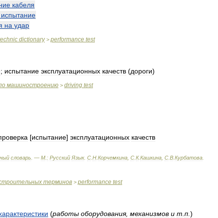
ние
кабеля
испытание
я
на
удар
technic
dictionary
performance
test
>
е
;
испытание
эксплуатационных
качеств
(
дороги
)
по
машиностроению
driving
test
>
проверка
[
испытание
]
эксплуатационных
качеств
ный
словарь
. —
М
.
:
Русский
Язык
.
С
.
Н
.
Корчемкина
,
С
.
К
.
Кашкина
,
С
.
В
.
Курбатова
.
строительных
терминов
performance
test
>
характеристики
(
работы
оборудования
,
механизмов
и
т
.
п
.
)