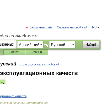
Запомнить сайт
Словарь на свой сайт
RU
едии на Академике
Найти!
Книги
Игры ⚽
русский
с русского на английский
эксплуатационных качеств
од
ационных
качеств
нический
словарь
performance
test
>