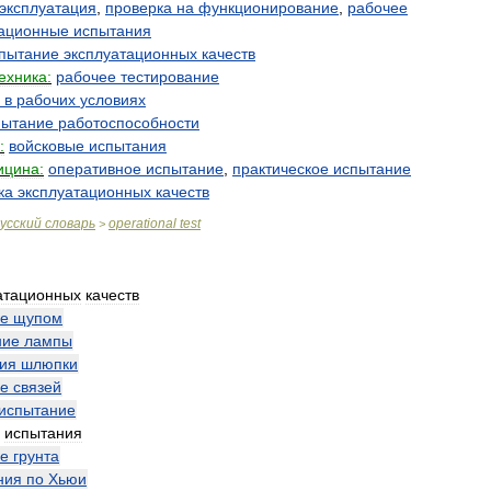
эксплуатация
,
проверка
на
функционирование
,
рабочее
тационные
испытания
пытание
эксплуатационных
качеств
ехника:
рабочее
тестирование
в
рабочих
условиях
пытание
работоспособности
:
войсковые
испытания
ицина:
оперативное
испытание
,
практическое
испытание
ка
эксплуатационных
качеств
усский
словарь
operational
test
>
атационных
качеств
ие
щупом
ние
лампы
ия
шлюпки
ие
связей
испытание
испытания
ие
грунта
ния
по
Хьюи