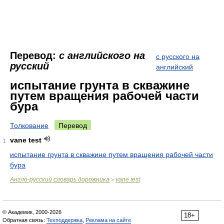
Перевод:
с английского на
с русского на
русский
английский
испытание грунта в скважине
путем вращения рабочей части
бура
Толкование
Перевод
vane test
1
испытание грунта в скважине путем вращения рабочей части
бура
Англо-русский словарь дорожника
vane test
>
© Академик, 2000-2026
18+
Обратная связь:
Техподдержка
,
Реклама на сайте