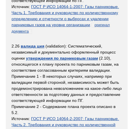
соответствующей информации по ПГ.
Источник:
ГОСТ Р ИСО 14064-1-2007: Газы парниковые.
Часть 1. Требования и руководство по количественному
определению и отчетности о выбросах и удалении
парниковых газов на уровне организации
оригинал
документа
2.26
валида ция
(validation): Систематический,
независимый и документально оформленный процесс
оценки
утверждения по парниковым газам
(2.10),
относящегося к плану проекта по парниковым газам, на
соответствие согласованным критериям валидации.
Примечание 1 - В некоторых случаях, например при
валидации первой стороной, независимость может быть
продемонстрирована невозложением на какое-либо лицо
ответственности за подготовку данных и предоставление
соответствующей информации по ПГ.
Примечание 2 - Содержание плана проекта описано в
5.2.
Источник:
ГОСТ Р ИСО 14064-2-2007: Газы парниковые.
Часть 2. Требования и руководство по количественной