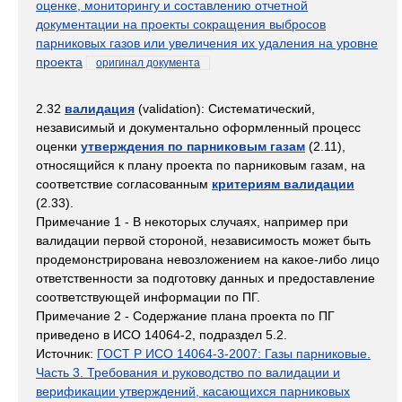
оценке, мониторингу и составлению отчетной
документации на проекты сокращения выбросов
парниковых газов или увеличения их удаления на уровне
проекта
оригинал документа
2.32
валидация
(validation): Систематический,
независимый и документально оформленный процесс
оценки
утверждения по парниковым газам
(2.11),
относящийся к плану проекта по парниковым газам, на
соответствие согласованным
критериям валидации
(2.33).
Примечание 1 - В некоторых случаях, например при
валидации первой стороной, независимость может быть
продемонстрирована невозложением на какое-либо лицо
ответственности за подготовку данных и предоставление
соответствующей информации по ПГ.
Примечание 2 - Содержание плана проекта по ПГ
приведено в ИСО 14064-2, подраздел 5.2.
Источник:
ГОСТ Р ИСО 14064-3-2007: Газы парниковые.
Часть 3. Требования и руководство по валидации и
верификации утверждений, касающихся парниковых