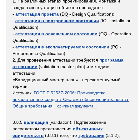
1. На различных этапах проектирования, монтажа и
ввода в эксплуатацию объектов проводятся:
-
аттестация проекта
(DQ - Design Qualification);
-
аттестация в построенном состоянии
(IQ - installation
Qualification);
-
аттестация в оснащенном состоянии
(OQ - Operation
Qualification);
-
аттестация в эксплуатируемом состоянии
(PQ -
Performance Qualification).
2. Для проведения аттестации требуются
программа
аттестации
(validation master plan) и методики
аттестации.
«Валидационный мастер план» - нерекомендуемый
термин.
Источник:
ГОСТ Р 52537-2006: Производство
лекарственных средств. Система обеспечения качества.
Общие требования
оригинал документа
3.8.5
валидация
(validation): Подтверждение
посредством представления
объективных
свидетельств
(3.8.1) того, что
требования
(3.1.2),