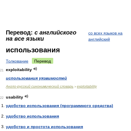
Перевод:
с английского
со всех языков на
на все языки
английский
использования
Толкование
Перевод
exploitability
21
использования уязвимостей
Англо-русский синонимический словарь
exploitability
>
usability
22
удобство использования (программного средства)
удобство использования
удобство и простота использования