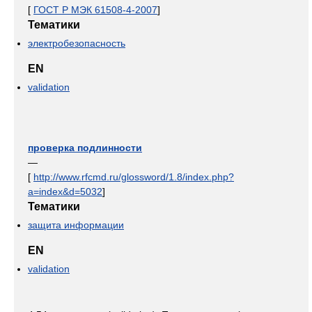
[
ГОСТ Р МЭК 61508-4-2007
]
Тематики
электробезопасность
EN
validation
проверка подлинности
—
[
http://www.rfcmd.ru/glossword/1.8/index.php?
a=index&d=5032
]
Тематики
защита информации
EN
validation