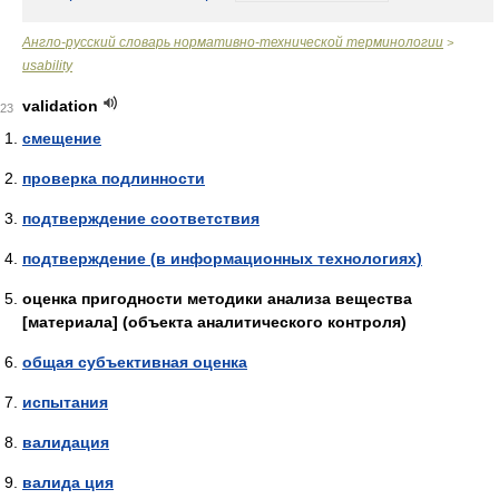
Англо-русский словарь нормативно-технической терминологии
>
usability
validation
23
смещение
проверка подлинности
подтверждение соответствия
подтверждение (в информационных технологиях)
оценка пригодности методики анализа вещества
[материала] (объекта аналитического контроля)
общая субъективная оценка
испытания
валидация
валида ция