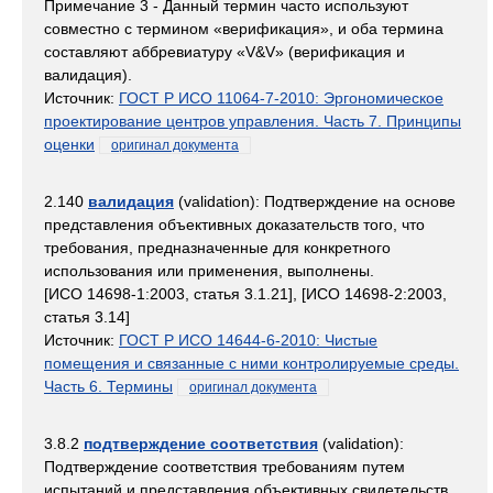
Примечание 3 - Данный термин часто используют
совместно с термином «верификация», и оба термина
составляют аббревиатуру «V&V» (верификация и
валидация).
Источник:
ГОСТ Р ИСО 11064-7-2010: Эргономическое
проектирование центров управления. Часть 7. Принципы
оценки
оригинал документа
2.140
валидация
(validation): Подтверждение на основе
представления объективных доказательств того, что
требования, предназначенные для конкретного
использования или применения, выполнены.
[ИСО 14698-1:2003, статья 3.1.21], [ИСО 14698-2:2003,
статья 3.14]
Источник:
ГОСТ Р ИСО 14644-6-2010: Чистые
помещения и связанные с ними контролируемые среды.
Часть 6. Термины
оригинал документа
3.8.2
подтверждение соответствия
(validation):
Подтверждение соответствия требованиям путем
испытаний и представления объективных свидетельств,