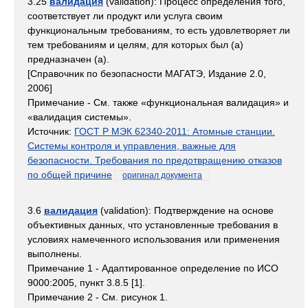
3.25
валидация
(validation): Процесс определения того,
соответствует ли продукт или услуга своим
функциональным требованиям, то есть удовлетворяет ли
тем требованиям и целям, для которых был (а)
предназначен (а).
[Справочник по безопасности МАГАТЭ, Издание 2.0,
2006]
Примечание - См. также «функциональная валидация» и
«валидация системы».
Источник:
ГОСТ Р МЭК 62340-2011: Атомные станции.
Системы контроля и управления, важные для
безопасности. Требования по предотвращению отказов
по общей причине
оригинал документа
3.6
валидация
(validation): Подтверждение на основе
объективных данных, что установленные требования в
условиях намеченного использования или применения
выполнены.
Примечание 1 - Адаптированное определение по ИСО
9000:2005, пункт 3.8.5 [1].
Примечание 2 - См. рисунок 1.