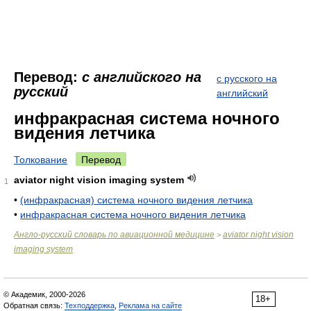
Перевод:
с английского на
с русского на
русский
английский
инфракрасная система ночного
видения летчика
Толкование
Перевод
aviator night vision imaging system
1
•
(инфракрасная) система ночного видения летчика
•
инфракрасная система ночного видения летчика
Англо-русский словарь по авиационной медицине
aviator night vision
>
imaging system
© Академик, 2000-2026
18+
Обратная связь:
Техподдержка
,
Реклама на сайте