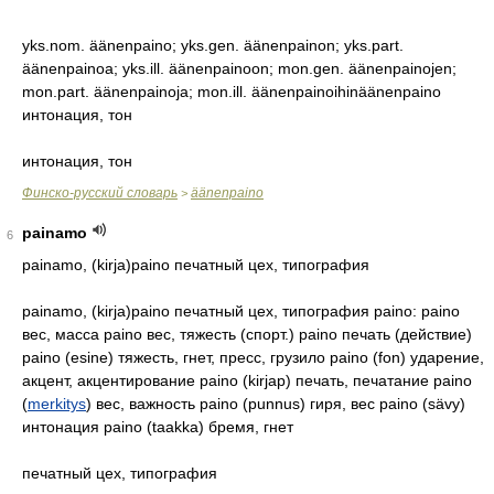
yks.nom. äänenpaino; yks.gen. äänenpainon; yks.part.
äänenpainoa; yks.ill. äänenpainoon; mon.gen. äänenpainojen;
mon.part. äänenpainoja; mon.ill. äänenpainoihinäänenpaino
интонация, тон
интонация, тон
Финско-русский словарь
äänenpaino
>
painamo
6
painamo, (kirja)paino печатный цех, типография
painamo, (kirja)paino печатный цех, типография paino: paino
вес, масса paino вес, тяжесть (спорт.) paino печать (действие)
paino (esine) тяжесть, гнет, пресс, грузило paino (fon) ударение,
акцент, акцентирование paino (kirjap) печать, печатание paino
(
merkitys
) вес, важность paino (punnus) гиря, вес paino (sävy)
интонация paino (taakka) бремя, гнет
печатный цех, типография