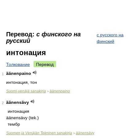
Перевод:
с финского на
с русского на
русский
финский
интонация
Толкование
Перевод
äänenpaino
1
интонация, тон
Suomi-venäjä sanakirja
äänenpaino
>
äänensävy
2
интонация
äänensävy (tek.)
тембр
Suomen ja Venäjän Tekninen sanakirja
äänensävy
>