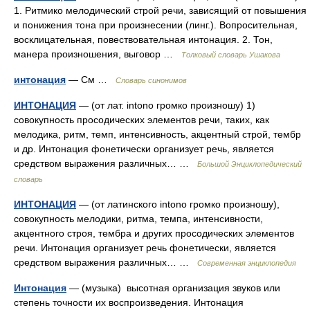
1. Ритмико мелодический строй речи, зависящий от повышения
и понижения тона при произнесении (линг.). Вопросительная,
восклицательная, повествовательная интонация. 2. Тон,
манера произношения, выговор …
Толковый словарь Ушакова
интонация
— См …
Словарь синонимов
ИНТОНАЦИЯ
— (от лат. intono громко произношу) 1)
совокупность просодических элементов речи, таких, как
мелодика, ритм, темп, интенсивность, акцентный строй, тембр
и др. Интонация фонетически организует речь, является
средством выражения различных… …
Большой Энциклопедический
словарь
ИНТОНАЦИЯ
— (от латинского intono громко произношу),
совокупность мелодики, ритма, темпа, интенсивности,
акцентного строя, тембра и других просодических элементов
речи. Интонация организует речь фонетически, является
средством выражения различных… …
Современная энциклопедия
Интонация
— (музыка) высотная организация звуков или
степень точности их воспроизведения. Интонация