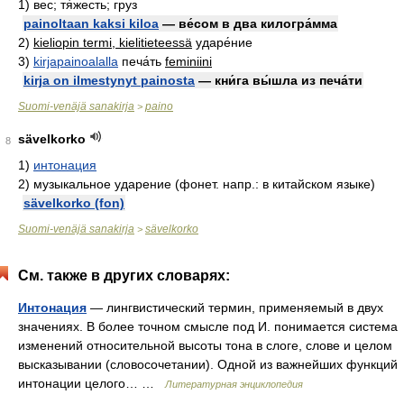
1)
вес; тя́жесть; груз
painoltaan kaksi kiloa
— ве́сом в два килогра́мма
2)
kieliopin termi, kielitieteessä
ударе́ние
3)
kirjapainoalalla
печа́ть
feminiini
kirja on ilmestynyt painosta
— кни́га вы́шла из печа́ти
Suomi-venäjä sanakirja
paino
>
sävelkorko
8
1)
интонация
2)
музыкальное ударение (фонет. напр.: в китайском языке)
sävelkorko (fon)
Suomi-venäjä sanakirja
sävelkorko
>
См. также в других словарях:
Интонация
— лингвистический термин, применяемый в двух
значениях. В более точном смысле под И. понимается система
изменений относительной высоты тона в слоге, слове и целом
высказывании (словосочетании). Одной из важнейших функций
интонации целого… …
Литературная энциклопедия