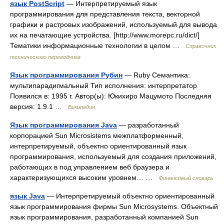
язык PostScript
— Интерпретируемый язык
программирования для представления текста, векторной
графики и растровых изображений, используемый для вывода
их на печатающие устройства. [http://www.morepc.ru/dict/]
Тематики информационные технологии в целом …
Справочник
технического переводчика
Язык программирования Рубин
— Ruby Семантика:
мультипарадигмальный Тип исполнения: интерпретатор
Появился в: 1995 г. Автор(ы): Юкихиро Мацумото Последняя
версия: 1.9.1 …
Википедия
Язык программирования Java
— разработанный
корпорацией Sun Microsistems межплатформенный,
интерпретируемый, объектно ориентированный язык
программирования, используемый для создания приложений,
работающих в под управлением веб браузера и
характеризующихся высоким уровнем… …
Финансовый словарь
язык Java
— Интерпретируемый объектно ориентированный
язык программирования фирмы Sun Microsystems. Объектный
язык программирования, разработанный компанией Sun