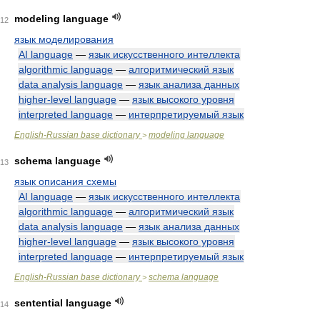
modeling language
12
язык моделирования
AI language
—
язык искусственного интеллекта
algorithmic language
—
алгоритмический язык
data analysis language
—
язык анализа данных
higher-level language
—
язык высокого уровня
interpreted language
—
интерпретируемый язык
English-Russian base dictionary
modeling language
>
schema language
13
язык описания схемы
AI language
—
язык искусственного интеллекта
algorithmic language
—
алгоритмический язык
data analysis language
—
язык анализа данных
higher-level language
—
язык высокого уровня
interpreted language
—
интерпретируемый язык
English-Russian base dictionary
schema language
>
sentential language
14