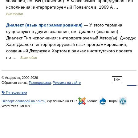
значения, см. БИ (значения). B Класс языка: процедурная Тип
исполнения: интерпретируемый Появился в: 1969 А …
Википедия
Диалект (язык программирования)
— У этого термина
существуют и другие значения, см. Диалект (значения).
Диалект Тип исполнения: интерпретируемый Автор(ы): Джордж
Харт Диалект интерпретируемый язык программирования,
созданный Джорджем Хартом в рамках институтского проекта
по …
Википедия
© Академик, 2000-2026
18+
Обратная связь:
Техподдержка
,
Реклама на сайте
👣 Путешествия
Экспорт словарей на сайты
, сделанные на PHP,
Joomla,
Drupal,
WordPress, MODx.