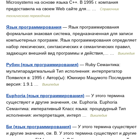
Microsystems на основе языка C++. В 1995 г. компания
предоставила на своем Web сайте для… …
Справочник
технического переводчика
Язык программирования
— Язык программирования
формальная знаковая система, предназначенная для записи
компьютерных программ. Язык программирования определяет
набор лексических, синтаксических и семантических правил,
задающих внешний вид программы и действия,… …
Википедия
Рубин (язык программирования)
— Ruby Семантика:
мультипарадигмальный Тип исполнения: интерпретатор
Появился в: 1995 г. Автор(ы): Юкихиро Мацумото Последняя
версия: 1.9.1 …
Википедия
Euphoria (язык программирования)
— У этого термина
существуют и другие значения, см. Euphoria. Euphoria
Семантика: императивный Класс языка: процедурный Тип
исполнения: интерпретация, интерп …
Википедия
Би (язык программирования)
— У этого термина существуют
и другие значения, см. B. У этого термина существуют и другие