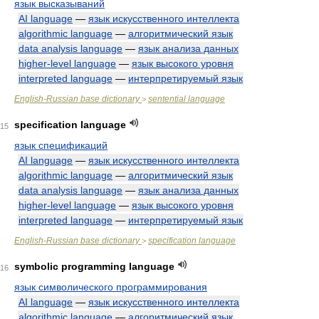
язык высказываний
AI language
—
язык искусственного интеллекта
algorithmic language
—
алгоритмический язык
data analysis language
—
язык анализа данных
higher-level language
—
язык высокого уровня
interpreted language
—
интерпретируемый язык
English-Russian base dictionary
sentential language
>
specification language
15
язык спецификаций
AI language
—
язык искусственного интеллекта
algorithmic language
—
алгоритмический язык
data analysis language
—
язык анализа данных
higher-level language
—
язык высокого уровня
interpreted language
—
интерпретируемый язык
English-Russian base dictionary
specification language
>
symbolic programming language
16
язык символического программирования
AI language
—
язык искусственного интеллекта
algorithmic language
—
алгоритмический язык