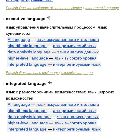
English-Russian dictionary of computer science
interpreted language
>
executive language
8
язык управления вычислительным процессом; язык
супервизора
AI language
—
язык искусственного интеллекта
algorithmic language
—
алгоритмический язык
data analysis language
—
язык анализа данных
higher-level language
—
язык высокого уровня
interpreted language
—
интерпретируемый язык
English-Russian base dictionary
executive language
>
integrated language
9
язык с разносторонними возможностями; язык широких
возможностей
AI language
—
язык искусственного интеллекта
algorithmic language
—
алгоритмический язык
data analysis language
—
язык анализа данных
higher-level language
—
язык высокого уровня
interpreted language
—
интерпретируемый язык