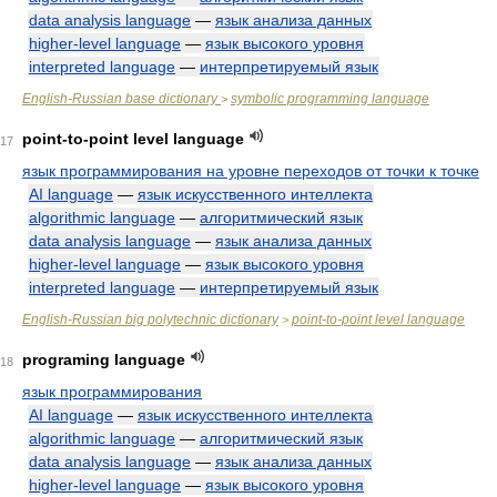
data analysis language
—
язык анализа данных
higher-level language
—
язык высокого уровня
interpreted language
—
интерпретируемый язык
English-Russian base dictionary
symbolic programming language
>
point-to-point level language
17
язык программирования на уровне переходов от точки к точке
AI language
—
язык искусственного интеллекта
algorithmic language
—
алгоритмический язык
data analysis language
—
язык анализа данных
higher-level language
—
язык высокого уровня
interpreted language
—
интерпретируемый язык
English-Russian big polytechnic dictionary
point-to-point level language
>
programing language
18
язык программирования
AI language
—
язык искусственного интеллекта
algorithmic language
—
алгоритмический язык
data analysis language
—
язык анализа данных
higher-level language
—
язык высокого уровня