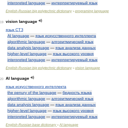
interpreted language
—
интерпретируемый язык
English-Russian big polytechnic dictionary
programing language
>
vision language
19
язык СТЗ
AI language
—
язык искусственного интеллекта
algorithmic language
—
алгоритмический язык
data analysis language
—
язык анализа данных
higher-level language
—
язык высокого уровня
interpreted language
—
интерпретируемый язык
English-Russian big polytechnic dictionary
vision language
>
AI language
20
язык искусственного интеллекта
the penury of the language
—
бедность языка
algorithmic language
—
алгоритмический язык
data analysis language
—
язык анализа данных
higher-level language
—
язык высокого уровня
interpreted language
—
интерпретируемый язык
English-Russian base dictionary
AI language
>