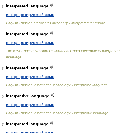
interpreted language
3
интерпретируемый язык
English-Russian electronics dictionary
interpreted language
>
interpreted language
4
интерпретируемый язык
The New English-Russian Dictionary of Radio-electronics
interpreted
>
language
interpreted language
5
интерпретируемый язык
English-Russian information technology
interpreted language
>
interpretive language
6
интерпретируемый язык
English-Russian information technology
interpretive language
>
interpreted language
7
интерпретируемый язык