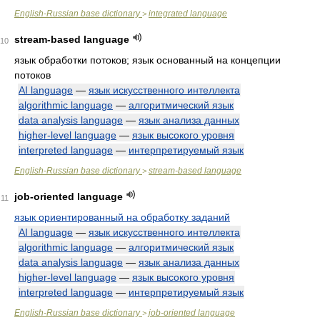
English-Russian base dictionary
integrated language
>
stream-based language
10
язык обработки потоков; язык основанный на концепции
потоков
AI language
—
язык искусственного интеллекта
algorithmic language
—
алгоритмический язык
data analysis language
—
язык анализа данных
higher-level language
—
язык высокого уровня
interpreted language
—
интерпретируемый язык
English-Russian base dictionary
stream-based language
>
job-oriented language
11
язык ориентированный на обработку заданий
AI language
—
язык искусственного интеллекта
algorithmic language
—
алгоритмический язык
data analysis language
—
язык анализа данных
higher-level language
—
язык высокого уровня
interpreted language
—
интерпретируемый язык
English-Russian base dictionary
job-oriented language
>