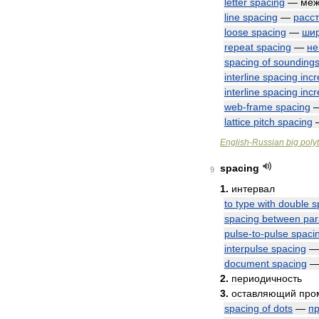
letter
spacing
—
меж
line
spacing
—
расс
loose
spacing
—
ши
repeat
spacing
—
не
spacing
of
sounding
interline
spacing
inc
interline
spacing
inc
web
-
frame
spacing
lattice
pitch
spacing
English
-
Russian
big
poly
spacing
9
1
.
интервал
to
type
with
double
s
spacing
between
par
pulse
-
to
-
pulse
spaci
interpulse
spacing
document
spacing
2
.
периодичность
3
.
оставляющий
про
spacing
of
dots
—
п