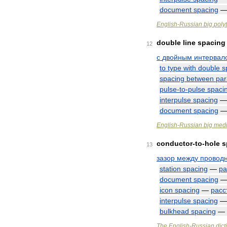
document
spacing
English
-
Russian
big
poly
double
line
spacing
12
с
двойным
интервал
to
type
with
double
s
spacing
between
par
pulse
-
to
-
pulse
spaci
interpulse
spacing
document
spacing
English
-
Russian
big
medi
conductor
-
to
-
hole
s
13
зазор
между
провод
station
spacing
—
ра
document
spacing
icon
spacing
—
расс
interpulse
spacing
bulkhead
spacing
—
The
English
-
Russian
dict