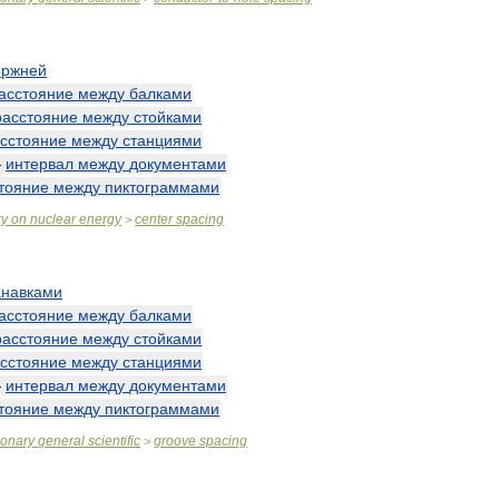
ержней
асстояние
между
балками
расстояние
между
стойками
сстояние
между
станциями
—
интервал
между
документами
тояние
между
пиктограммами
ry
on
nuclear
energy
center
spacing
>
анавками
асстояние
между
балками
расстояние
между
стойками
сстояние
между
станциями
—
интервал
между
документами
тояние
между
пиктограммами
ionary
general
scientific
groove
spacing
>