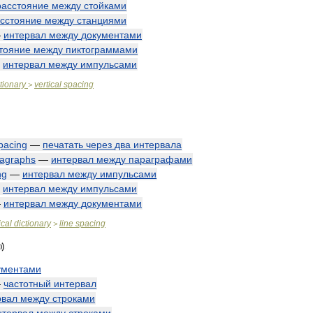
расстояние
между
стойками
сстояние
между
станциями
—
интервал
между
документами
тояние
между
пиктограммами
—
интервал
между
импульсами
tionary
vertical
spacing
>
pacing
—
печатать
через
два
интервала
agraphs
—
интервал
между
параграфами
ng
—
интервал
между
импульсами
—
интервал
между
импульсами
—
интервал
между
документами
cal
dictionary
line
spacing
>
ументами
—
частотный
интервал
рвал
между
строками