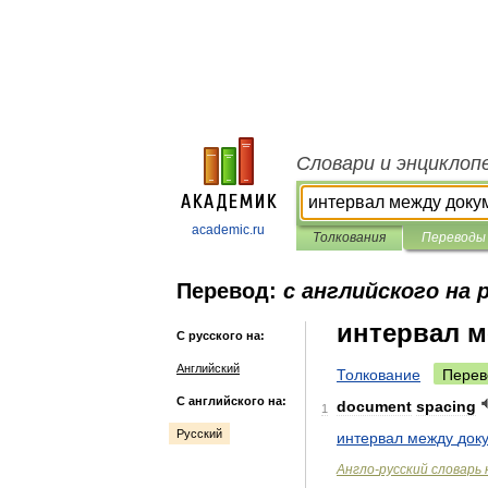
Словари и энциклоп
academic.ru
Толкования
Переводы
Перевод:
с английского на 
интервал 
С русского на:
Английский
Толкование
Перев
С английского на:
document
spacing
1
Русский
интервал
между
док
Англо
-
русский
словарь