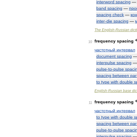
interword
spacing
band
spacing
—
про
spacing
check
—
ко
inter
-
die
spacing
—
The
English
-
Russian
dict
frequency
spacing
10
частотный
интервал
document
spacing
interpulse
spacing
pulse
-
to
-
pulse
spaci
spacing
between
par
to
type
with
double
s
English
-
Russian
base
dic
frequency
spacing
11
частотный
интервал
to
type
with
double
s
spacing
between
par
pulse
-
to
-
pulse
spaci
interpulse
spacing