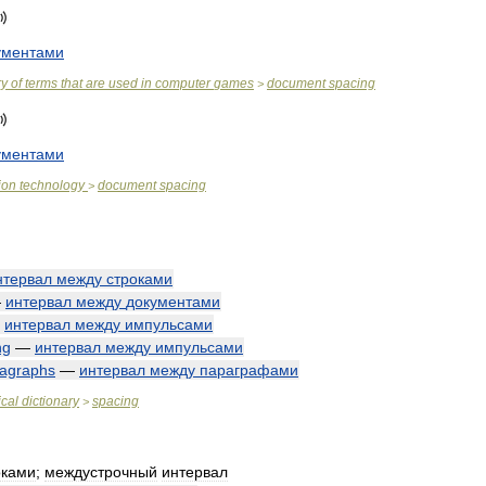
ументами
ry
of
terms
that
are
used
in
computer
games
document
spacing
>
ументами
ion
technology
document
spacing
>
нтервал
между
строками
—
интервал
между
документами
—
интервал
между
импульсами
ng
—
интервал
между
импульсами
agraphs
—
интервал
между
параграфами
cal
dictionary
spacing
>
оками
;
междустрочный
интервал