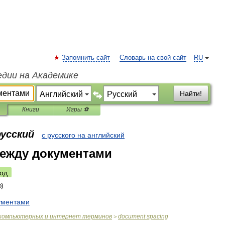
Запомнить сайт
Словарь на свой сайт
RU
едии на Академике
Найти!
Книги
Игры ⚽
русский
с русского на английский
между документами
од
ументами
компьютерных
и
интернет
терминов
document
spacing
>