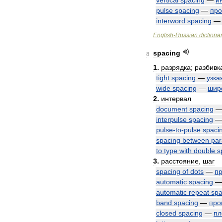
vertical
spacing
—
и
pulse
spacing
—
про
interword
spacing
English
-
Russian
dictiona
spacing
8
1
.
разрядка
;
разбивк
tight
spacing
—
узка
wide
spacing
—
шир
2
.
интервал
document
spacing
interpulse
spacing
pulse
-
to
-
pulse
spaci
spacing
between
par
to
type
with
double
s
3
.
расстояние
,
шаг
spacing
of
dots
—
п
automatic
spacing
automatic
repeat
spa
band
spacing
—
про
closed
spacing
—
пл