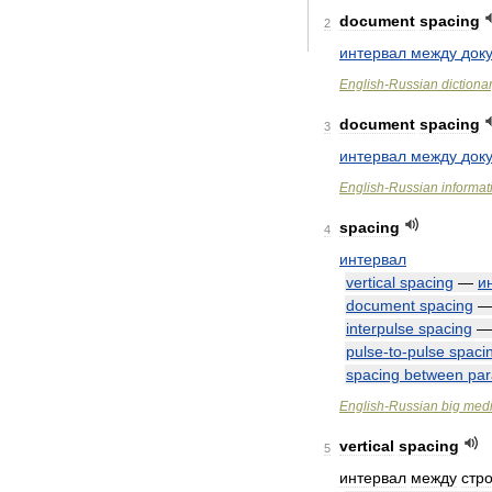
document
spacing
2
интервал
между
док
English
-
Russian
dictiona
document
spacing
3
интервал
между
док
English
-
Russian
informat
spacing
4
интервал
vertical
spacing
—
и
document
spacing
interpulse
spacing
pulse
-
to
-
pulse
spaci
spacing
between
par
English
-
Russian
big
medi
vertical
spacing
5
интервал
между
стр