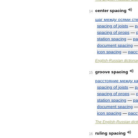
center
spacing
14
шаг
между
осями
ст
spacing
of
joists
—
р
spacing
of
props
—
station
spacing
—
ра
document
spacing
icon
spacing
—
расс
English
-
Russian
dictiona
groove
spacing
15
расстояние
между
к
spacing
of
joists
—
р
spacing
of
props
—
station
spacing
—
ра
document
spacing
icon
spacing
—
расс
The
English
-
Russian
dict
ruling
spacing
16