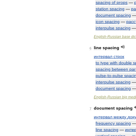
spacing
of
props
—
station
spacing
—
ра
document
spacing
icon
spacing
—
расс
interpulse
spacing
English
-
Russian
base
dic
line
spacing
6
интервал
строк
to
type
with
double
s
spacing
between
par
pulse
-
to
-
pulse
spaci
interpulse
spacing
document
spacing
English
-
Russian
big
medi
document
spacing
7
интервал
между
док
frequency
spacing
line
spacing
—
инте