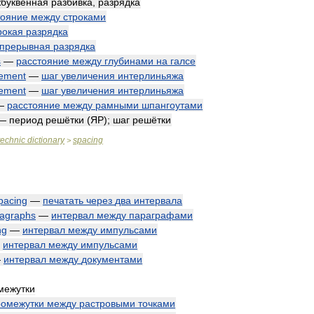
буквенная
разбивка
,
разрядка
тояние
между
строками
рокая
разрядка
прерывная
разрядка
s
—
расстояние
между
глубинами
на
галсе
rement
—
шаг
увеличения
интерлиньяжа
rement
—
шаг
увеличения
интерлиньяжа
—
расстояние
между
рамными
шпангоутами
—
период
решётки
(
ЯР
);
шаг
решётки
technic
dictionary
spacing
>
pacing
—
печатать
через
два
интервала
agraphs
—
интервал
между
параграфами
ng
—
интервал
между
импульсами
—
интервал
между
импульсами
—
интервал
между
документами
межутки
ромежутки
между
растровыми
точками