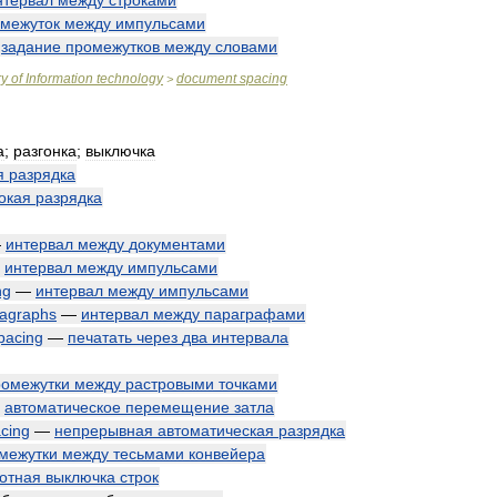
нтервал
между
строками
межуток
между
импульсами
—
задание
промежутков
между
словами
ry
of
Information
technology
document
spacing
>
а
;
разгонка
;
выключка
я
разрядка
окая
разрядка
—
интервал
между
документами
—
интервал
между
импульсами
ng
—
интервал
между
импульсами
agraphs
—
интервал
между
параграфами
pacing
—
печатать
через
два
интервала
ромежутки
между
растровыми
точками
—
автоматическое
перемещение
затла
cing
—
непрерывная
автоматическая
разрядка
межутки
между
тесьмами
конвейера
отная
выключка
строк