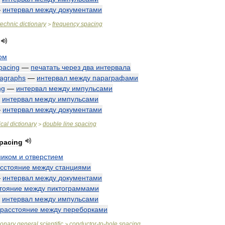
—
интервал
между
документами
technic
dictionary
frequency
spacing
>
ом
pacing
—
печатать
через
два
интервала
agraphs
—
интервал
между
параграфами
ng
—
интервал
между
импульсами
—
интервал
между
импульсами
—
интервал
между
документами
cal
dictionary
double
line
spacing
>
pacing
ником
и
отверстием
сстояние
между
станциями
—
интервал
между
документами
тояние
между
пиктограммами
—
интервал
между
импульсами
расстояние
между
переборками
ionary
general
scientific
conductor
-
to
-
hole
spacing
>