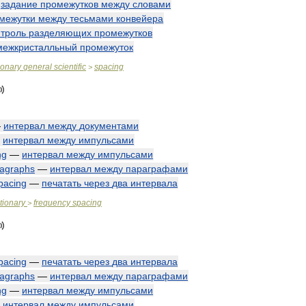
—
задание
промежутков
между
словами
межутки
между
тесьмами
конвейера
нтроль
разделяющих
промежутков
межкристалльный
промежуток
ionary
general
scientific
spacing
>
—
интервал
между
документами
—
интервал
между
импульсами
ng
—
интервал
между
импульсами
agraphs
—
интервал
между
параграфами
pacing
—
печатать
через
два
интервала
tionary
frequency
spacing
>
pacing
—
печатать
через
два
интервала
agraphs
—
интервал
между
параграфами
ng
—
интервал
между
импульсами
—
интервал
между
импульсами