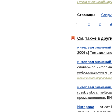
Русско
-
английский
нау
Страницы
След
1
2
3
См
.
также
в
друг
интервал
значений
2006
г
.]
Тематики
эне
интервал
значений
словарь
по
информа
информационные
те
технического
переводчик
интервал
значений
russkiy
slovar
nefteg
промышленность
EN
Интервал
—
от
лат
.