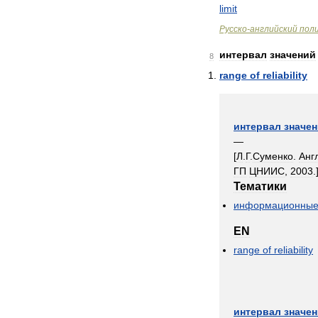
limit
Русско
-
английский
пол
интервал
значений
8
range
of
reliability
интервал
значе
—
[
Л
.
Г
.
Суменко
.
Анг
ГП
ЦНИИС
,
2003
.
Тематики
информационны
EN
range
of
reliability
интервал
значе