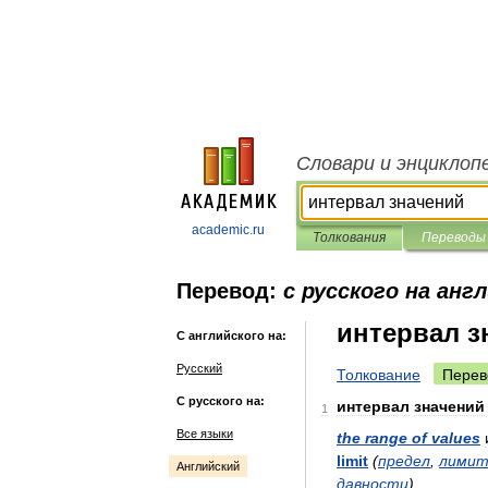
Словари и энциклоп
academic.ru
Толкования
Переводы
Перевод:
с русского на анг
интервал з
С английского на:
Русский
Толкование
Перев
С русского на:
интервал
значений
1
Все языки
the
range
of
values
limit
(
предел
,
лими
Английский
давности
)