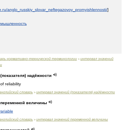
e
.
ru
/
anglo
_
russkiy
_
slovar
_
neftegazovoy
_
promyishlennosti
/
]
омышленность
варь
нормативно
-
технической
терминологии
интервал
значений
>
и
(
показателя
)
надёжности
of
reliability
английский
словарь
интервал
значений
(
показателя
)
надёжности
>
переменной
величины
variable
английский
словарь
интервал
значений
переменной
величины
>