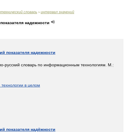
итехнический
словарь
интервал
значений
>
показателя
надежности
ний
показателя
надежности
ло
-
русский
словарь
по
информационным
технологиям
.
М
.
:
]
е
технологии
в
целом
ний
показателя
надёжности