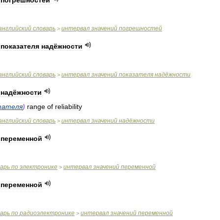
погрешностей
английский
словарь
интервал
значений
погрешностей
>
показателя
надёжности
английский
словарь
интервал
значений
показателя
надёжности
>
надёжности
зателя
)
range
of
reliability
английский
словарь
интервал
значений
надёжности
>
переменной
варь
по
электронике
интервал
значений
переменной
>
переменной
варь
по
радиоэлектронике
интервал
значений
переменной
>