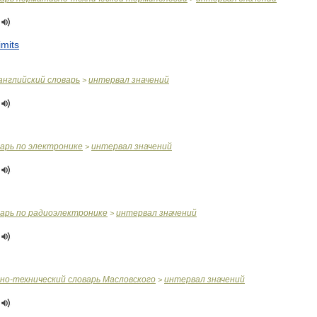
limits
английский
словарь
интервал
значений
>
варь
по
электронике
интервал
значений
>
варь
по
радиоэлектронике
интервал
значений
>
чно
-
технический
словарь
Масловского
интервал
значений
>