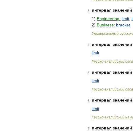
интервал
значений
3
1
)
Engineering:
limit
,
2
)
Business:
bracket
Универсальный
русско
-
интервал
значений
4
limit
Русско
-
английский
сло
интервал
значений
5
limit
Русско
-
английский
сло
интервал
значений
6
limit
Русско
-
английский
нау
интервал
значений
7