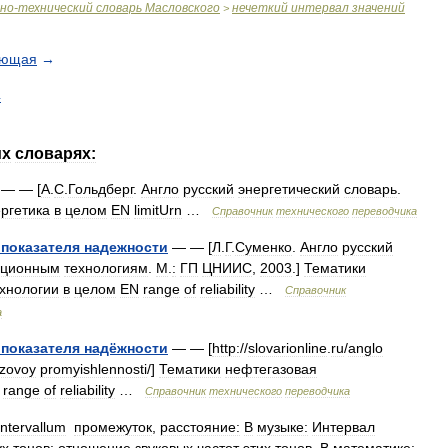
чно
-
технический
словарь
Масловского
нечеткий
интервал
значений
>
ующая
→
4
их
словарях:
— — [
А
.
С
.
Гольдберг
.
Англо
русский
энергетический
словарь
.
ргетика
в
целом
EN
limitUrn
…
Справочник
технического
переводчика
показателя
надежности
— — [
Л
.
Г
.
Суменко
.
Англо
русский
ционным
технологиям
.
М
.
:
ГП
ЦНИИС
,
2003
.]
Тематики
хнологии
в
целом
EN
range
of
reliability
…
Справочник
а
показателя
надёжности
— — [
http:
//
slovarionline
.
ru
/
anglo
azovoy
promyishlennosti
/]
Тематики
нефтегазовая
range
of
reliability
…
Справочник
технического
переводчика
intervallum
промежуток
,
расстояние:
В
музыке:
Интервал