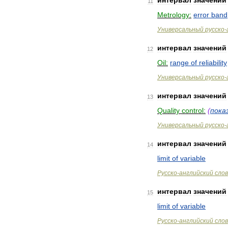
интервал
значений
11
Metrology:
error
band
Универсальный
русско
-
интервал
значений
12
Oil:
range
of
reliability
Универсальный
русско
-
интервал
значений
13
Quality
control:
(
пока
Универсальный
русско
-
интервал
значений
14
limit
of
variable
Русско
-
английский
сло
интервал
значений
15
limit
of
variable
Русско
-
английский
сло