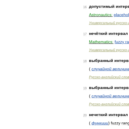
допустимый
интер
16
Astronautics:
placeho
Универсальный
русско
-
нечёткий
интервал
17
Mathematics:
fuzzy
r
Универсальный
русско
-
выбранный
интерв
18
(
случайной
величин
Русско
-
английский
сло
выбранный
интерв
19
(
случайной
величин
Русско
-
английский
сло
нечеткий
интервал
20
(
функции
)
fuzzy
ran