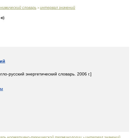
онимический
словарь
интервал
значений
>
ний
нгло
-
русский
энергетический
словарь
.
2006
г
.]
ом
варь
нормативно
-
технической
терминологии
интервал
значений
>