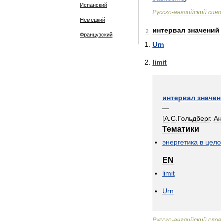
Испанский
Русско
-
английский
син
Немецкий
интервал
значений
2
Французский
Urn
limit
интервал
значе
—
[
А
.
С
.
Гольдберг
.
А
Тематики
энергетика
в
цел
EN
limit
Urn
Русско
-
английский
сло