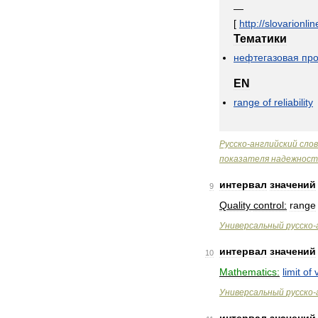
—
[
http:
//
slovarionlin
Тематики
нефтегазовая
пр
EN
range
of
reliability
Русско
-
английский
сло
показателя
надежност
интервал
значений
9
Quality
control:
range
Универсальный
русско
-
интервал
значений
10
Mathematics:
limit
of
Универсальный
русско
-