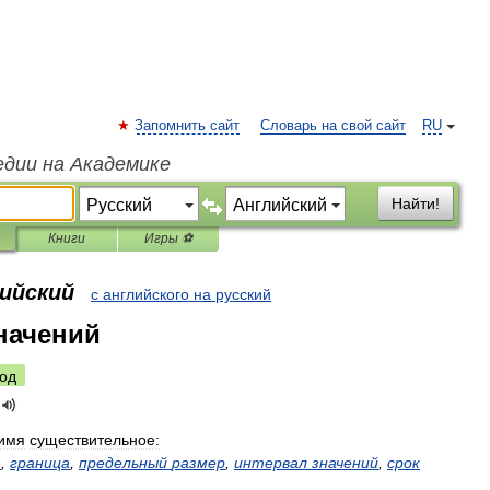
Запомнить сайт
Словарь на свой сайт
RU
едии на Академике
Найти!
Книги
Игры ⚽
лийский
с английского на русский
начений
од
имя
существительное:
т
,
граница
,
предельный
размер
,
интервал
значений
,
срок