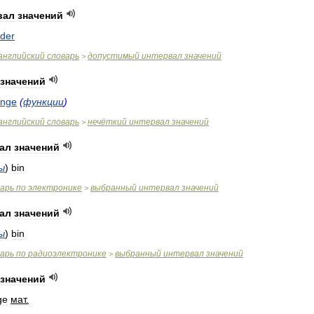
вал
значений
lder
английский
словарь
допустимый
интервал
значений
>
значений
ange
(
функции
)
английский
словарь
нечёткий
интервал
значений
>
ал
значений
ы
)
bin
варь
по
электронике
выбранный
интервал
значений
>
ал
значений
ы
)
bin
варь
по
радиоэлектронике
выбранный
интервал
значений
>
значений
ge
мат
.