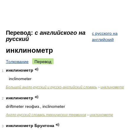
Перевод:
с английского на
с русского на
русский
английский
инклинометр
Толкование
Перевод
инклинометр
1
inclinometer
Большой англо-русский и русско-английский словарь
инклинометр
>
инклинометр
2
driftmeter геофиз., inclinometer
Англо-русский словарь технических терминов
инклинометр
>
инклинометр Брунтона
3