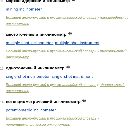
маркшейдерский инклинометр
11
mining inclinometer
Большой англо-русский и русско-английский словарь
маркшейдерский
>
инклинометр
многоточечный инклинометр
12
multiple shot inclinometer
,
multiple-shot instrument
Большой англо-русский и русско-английский словарь
многоточечный
>
инклинометр
одноточечный инклинометр
13
single-shot inclinometer
,
single-shot instrument
Большой англо-русский и русско-английский словарь
одноточечный
>
инклинометр
потенциометрический инклинометр
14
potentiometric inclinometer
Большой англо-русский и русско-английский словарь
>
потенциометрический инклинометр