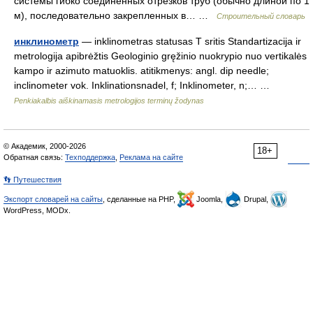
системы гибко соединенных отрезков труб (обычно длиной по 1
м), последовательно закрепленных в… …
Строительный словарь
инклинометр
— inklinometras statusas T sritis Standartizacija ir
metrologija apibrėžtis Geologinio gręžinio nuokrypio nuo vertikalės
kampo ir azimuto matuoklis. atitikmenys: angl. dip needle;
inclinometer vok. Inklinationsnadel, f; Inklinometer, n;… …
Penkiakalbis aiškinamasis metrologijos terminų žodynas
© Академик, 2000-2026
18+
Обратная связь:
Техподдержка
,
Реклама на сайте
👣 Путешествия
Экспорт словарей на сайты
, сделанные на PHP,
Joomla,
Drupal,
WordPress, MODx.