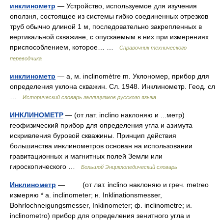
инклинометр
— Устройство, используемое для изучения
оползня, состоящее из системы гибко соединенных отрезков
труб обычно длиной 1 м, последовательно закрепленных в
вертикальной скважине, с опускаемым в них при измерениях
приспособлением, которое… …
Справочник технического
переводчика
инклинометр
— а, м. inclinomètre m. Уклономер, прибор для
определения уклона скважин. Сл. 1948. Инклинометр. Геод. сл
…
Исторический словарь галлицизмов русского языка
ИНКЛИНОМЕТР
— (от лат. inclino наклоняю и ...метр)
геофизический прибор для определения угла и азимута
искривления буровой скважины. Принцип действия
большинства инклинометров основан на использовании
гравитационных и магнитных полей Земли или
гироскопического …
Большой Энциклопедический словарь
Инклинометр
— (от лат. inclino наклоняю и греч. metreo
измеряю * a. inclinometer; н. Inklinationsmesser,
Bohrlochneigungsmesser, Inklinometer; ф. inclinometre; и.
inclinometro) прибор для определения зенитного угла и