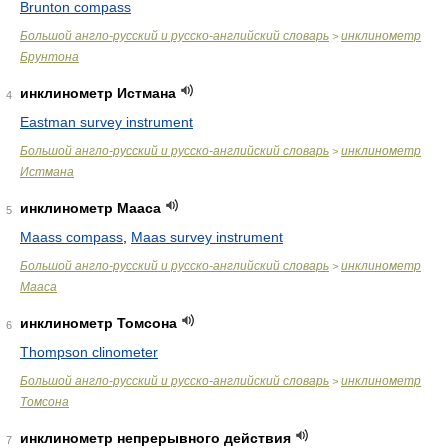
Brunton compass
Большой англо-русский и русско-английский словарь
инклинометр
>
Брунтона
инклинометр Истмана
4
Eastman survey instrument
Большой англо-русский и русско-английский словарь
инклинометр
>
Истмана
инклинометр Мааса
5
Maass compass
,
Maas survey instrument
Большой англо-русский и русско-английский словарь
инклинометр
>
Мааса
инклинометр Томсона
6
Thompson clinometer
Большой англо-русский и русско-английский словарь
инклинометр
>
Томсона
инклинометр непрерывного действия
7