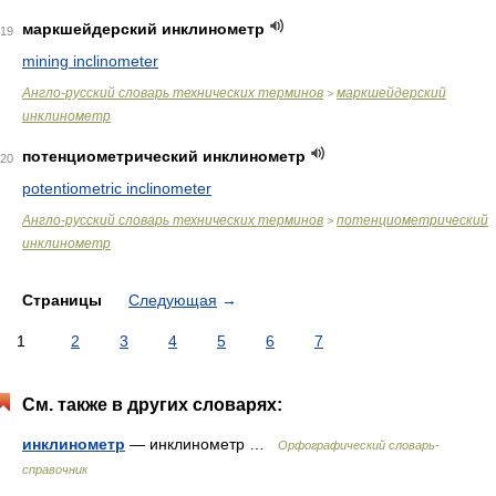
маркшейдерский инклинометр
19
mining inclinometer
Англо-русский словарь технических терминов
маркшейдерский
>
инклинометр
потенциометрический инклинометр
20
potentiometric inclinometer
Англо-русский словарь технических терминов
потенциометрический
>
инклинометр
Страницы
Следующая
→
1
2
3
4
5
6
7
См. также в других словарях:
инклинометр
— инклинометр …
Орфографический словарь-
справочник