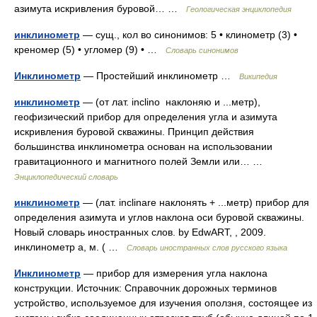
азимута искривления буровой… …
Геологическая энциклопедия
инклинометр
— сущ., кол во синонимов: 5 • клинометр (3) •
креномер (5) • угломер (9) • …
Словарь синонимов
Инклинометр
— Простейший инклинометр …
Википедия
инклинометр
— (от лат. inclino наклоняю и ...метр),
геофизический прибор для определения угла и азимута
искривления буровой скважины. Принцип действия
большинства инклинометра основан на использовании
гравитационного и магнитного полей Земли или… …
Энциклопедический словарь
инклинометр
— (лат. inclinare наклонять + ...метр) прибор для
определения азимута и углов наклона оси буровой скважины.
Новый словарь иностранных слов. by EdwART, , 2009.
инклинометр а, м. ( …
Словарь иностранных слов русского языка
Инклинометр
— прибор для измерения угла наклона
конструкции. Источник: Справочник дорожных терминов
устройство, используемое для изучения оползня, состоящее из