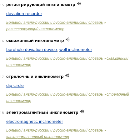
регистрирующий инклинометр
15
deviation recorder
Большой англо-русский и русско-английский словарь
>
регистрирующий инклинометр
скважинный инклинометр
16
borehole deviation device
,
well inclinometer
Большой англо-русский и русско-английский словарь
скважинный
>
инклинометр
стрелочный инклинометр
17
dip circle
Большой англо-русский и русско-английский словарь
стрелочный
>
инклинометр
электромагнитный инклинометр
18
electromagnetic inclinometer
Большой англо-русский и русско-английский словарь
>
электромагнитный инклинометр