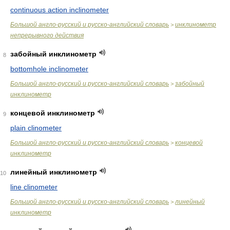
continuous action inclinometer
Большой англо-русский и русско-английский словарь
инклинометр
>
непрерывного действия
забойный инклинометр
8
bottomhole inclinometer
Большой англо-русский и русско-английский словарь
забойный
>
инклинометр
концевой инклинометр
9
plain clinometer
Большой англо-русский и русско-английский словарь
концевой
>
инклинометр
линейный инклинометр
10
line clinometer
Большой англо-русский и русско-английский словарь
линейный
>
инклинометр