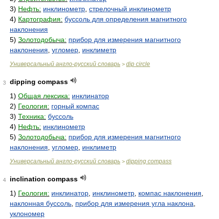
3)
Нефть:
инклинометр
,
стрелочный инклинометр
4)
Картография:
буссоль для определения магнитного
наклонения
5)
Золотодобыча:
прибор для измерения магнитного
наклонения
,
угломер
,
инклиметр
Универсальный англо-русский словарь
dip circle
>
dipping compass
3
1)
Общая лексика:
инклинатор
2)
Геология:
горный компас
3)
Техника:
буссоль
4)
Нефть:
инклинометр
5)
Золотодобыча:
прибор для измерения магнитного
наклонения
,
угломер
,
инклиметр
Универсальный англо-русский словарь
dipping compass
>
inclination compass
4
1)
Геология:
инклинатор
,
инклинометр
,
компас наклонения
,
наклонная буссоль
,
прибор для измерения угла наклона
,
уклономер