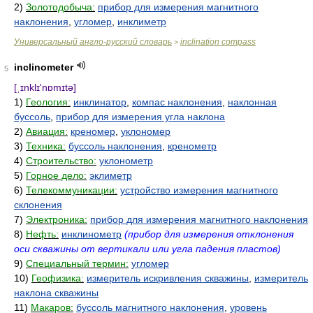
2)
Золотодобыча:
прибор для измерения магнитного
наклонения
,
угломер
,
инклиметр
Универсальный англо-русский словарь
inclination compass
>
inclinometer
5
[ˌɪnklɪ'nɒmɪtə]
1)
Геология:
инклинатор
,
компас наклонения
,
наклонная
буссоль
,
прибор для измерения угла наклона
2)
Авиация:
креномер
,
уклономер
3)
Техника:
буссоль наклонения
,
кренометр
4)
Строительство:
уклонометр
5)
Горное дело:
эклиметр
6)
Телекоммуникации:
устройство измерения магнитного
склонения
7)
Электроника:
прибор для измерения магнитного наклонения
8)
Нефть:
инклинометр
(прибор для измерения отклонения
оси скважины от вертикали или угла падения пластов)
9)
Специальный термин:
угломер
10)
Геофизика:
измеритель искривления скважины
,
измеритель
наклона скважины
11)
Макаров:
буссоль магнитного наклонения
,
уровень