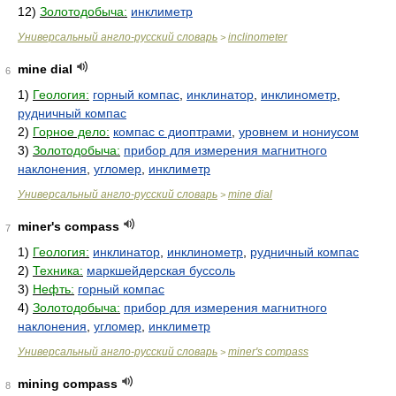
12)
Золотодобыча:
инклиметр
Универсальный англо-русский словарь
inclinometer
>
mine dial
6
1)
Геология:
горный компас
,
инклинатор
,
инклинометр
,
рудничный компас
2)
Горное дело:
компас с диоптрами
,
уровнем и нониусом
3)
Золотодобыча:
прибор для измерения магнитного
наклонения
,
угломер
,
инклиметр
Универсальный англо-русский словарь
mine dial
>
miner's compass
7
1)
Геология:
инклинатор
,
инклинометр
,
рудничный компас
2)
Техника:
маркшейдерская буссоль
3)
Нефть:
горный компас
4)
Золотодобыча:
прибор для измерения магнитного
наклонения
,
угломер
,
инклиметр
Универсальный англо-русский словарь
miner's compass
>
mining compass
8