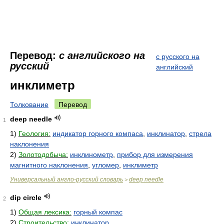
Перевод:
с английского на
с русского на
русский
английский
инклиметр
Толкование
Перевод
deep needle
1
1)
Геология:
индикатор горного компаса
,
инклинатор
,
стрела
наклонения
2)
Золотодобыча:
инклинометр
,
прибор для измерения
магнитного наклонения
,
угломер
,
инклиметр
Универсальный англо-русский словарь
deep needle
>
dip circle
2
1)
Общая лексика:
горный компас
2)
Строительство:
инклинатор