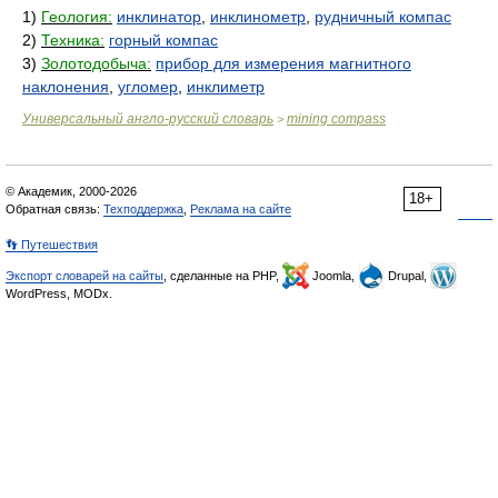
1)
Геология:
инклинатор
,
инклинометр
,
рудничный компас
2)
Техника:
горный компас
3)
Золотодобыча:
прибор для измерения магнитного
наклонения
,
угломер
,
инклиметр
Универсальный англо-русский словарь
mining compass
>
© Академик, 2000-2026
18+
Обратная связь:
Техподдержка
,
Реклама на сайте
👣 Путешествия
Экспорт словарей на сайты
, сделанные на PHP,
Joomla,
Drupal,
WordPress, MODx.