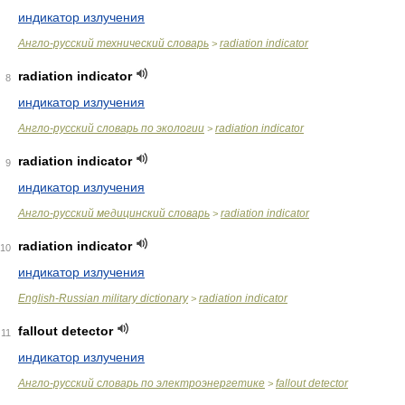
индикатор излучения
Англо-русский технический словарь
radiation indicator
>
radiation indicator
8
индикатор излучения
Англо-русский словарь по экологии
radiation indicator
>
radiation indicator
9
индикатор излучения
Англо-русский медицинский словарь
radiation indicator
>
radiation indicator
10
индикатор излучения
English-Russian military dictionary
radiation indicator
>
fallout detector
11
индикатор излучения
Англо-русский словарь по электроэнергетике
fallout detector
>