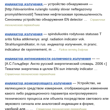
индикатор излучения
— устройство обнаружения —
[http://slovarionline.ru/anglo russkiy slovar neftegazovoy
promyishlennosti/] Тематики нефтегазовая промышленность
Синонимы устройство обнаружения EN detector …
Справочник
технического переводчика
индикатор излучения
— spinduliuotės rodytuvas statusas T
sritis fizika atitikmenys: angl. radiation indicator vok.
Strahlungsindikator, m rus. индикатор излучения, m pranc.
indicateur de rayonnement, m …
Fizikos terminų žodynas
индикатор интенсивности солнечного излучения
— —
[А.С.Гольдберг. Англо русский энергетический словарь. 2006 г.]
Тематики энергетика в целом EN sun intensity indicator …
Справочник технического переводчика
индикатор ионизирующего излучения
— Устройство, не
являющееся средством измерения, отображающее изменение
какого либо радиационного параметра контролируемого
технического процесса или объекта посредством светового или
звукового сигнала или аналоговой индикации в форме,
удобной для… …
Справочник технического переводчика