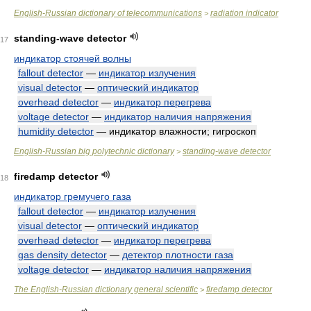
English-Russian dictionary of telecommunications
radiation indicator
>
standing-wave detector
17
индикатор стоячей волны
fallout detector
—
индикатор излучения
visual detector
—
оптический индикатор
overhead detector
—
индикатор перегрева
voltage detector
—
индикатор наличия напряжения
humidity detector
— индикатор влажности; гигроскоп
English-Russian big polytechnic dictionary
standing-wave detector
>
firedamp detector
18
индикатор гремучего газа
fallout detector
—
индикатор излучения
visual detector
—
оптический индикатор
overhead detector
—
индикатор перегрева
gas density detector
—
детектор плотности газа
voltage detector
—
индикатор наличия напряжения
The English-Russian dictionary general scientific
firedamp detector
>