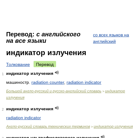
Перевод:
с английского
со всех языков на
на все языки
английский
индикатор излучения
Толкование
Перевод
индикатор излучения
1
машиностр.
radiation counter
,
radiation indicator
Большой англо-русский и русско-английский словарь
индикатор
>
излучения
индикатор излучения
2
radiation indicator
Англо-русский словарь технических терминов
индикатор излучения
>
индикатор ультрафиолетового излучения