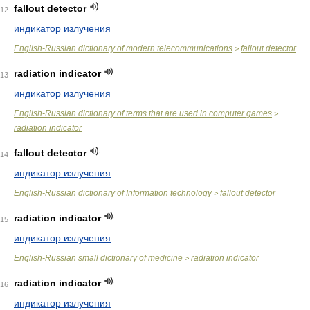
fallout detector
12
индикатор излучения
English-Russian dictionary of modern telecommunications
fallout detector
>
radiation indicator
13
индикатор излучения
English-Russian dictionary of terms that are used in computer games
>
radiation indicator
fallout detector
14
индикатор излучения
English-Russian dictionary of Information technology
fallout detector
>
radiation indicator
15
индикатор излучения
English-Russian small dictionary of medicine
radiation indicator
>
radiation indicator
16
индикатор излучения