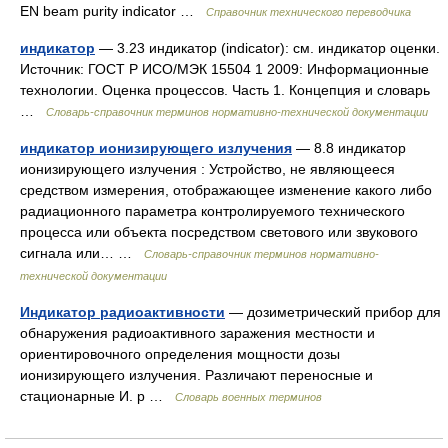
EN beam purity indicator …
Справочник технического переводчика
индикатор
— 3.23 индикатор (indicator): см. индикатор оценки.
Источник: ГОСТ Р ИСО/МЭК 15504 1 2009: Информационные
технологии. Оценка процессов. Часть 1. Концепция и словарь
…
Словарь-справочник терминов нормативно-технической документации
индикатор ионизирующего излучения
— 8.8 индикатор
ионизирующего излучения : Устройство, не являющееся
средством измерения, отображающее изменение какого либо
радиационного параметра контролируемого технического
процесса или объекта посредством светового или звукового
сигнала или… …
Словарь-справочник терминов нормативно-
технической документации
Индикатор радиоактивности
— дозиметрический прибор для
обнаружения радиоактивного заражения местности и
ориентировочного определения мощности дозы
ионизирующего излучения. Различают переносные и
стационарные И. р …
Словарь военных терминов