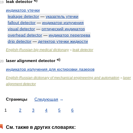
leak detector
19
индикатор утечки
leakage detector
—
указатель утечки
fallout detector
—
индикатор излучения
visual detector
—
оптический индикатор
overhead detector
—
индикатор перегрева
drip detector
—
детектор утечки жидкости
English-Russian big medical dictionary
leak detector
>
laser alignment detector
20
индикатор излучения для юстировки лазеров
English-Russian dictionary of mechanical engineering and automation
laser
>
alignment detector
Страницы
Следующая
→
1
2
3
4
5
6
См. также в других словарях: