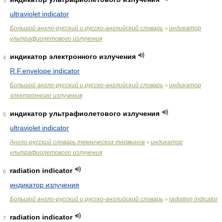
3
ultraviolet indicator
Большой англо-русский и русско-английский словарь
индикатор
>
ультрафиолетового излучения
индикатор электронного излучения
4
R.F.envelope indicator
Большой англо-русский и русско-английский словарь
индикатор
>
электронного излучения
индикатор ультрафиолетового излучения
5
ultraviolet indicator
Англо-русский словарь технических терминов
индикатор
>
ультрафиолетового излучения
radiation indicator
6
индикатор излучения
Большой англо-русский и русско-английский словарь
radiation indicator
>
radiation indicator
7