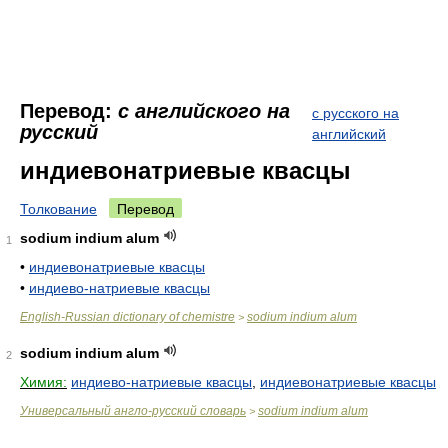
Перевод:
с английского на
с русского на
русский
английский
индиевонатриевые квасцы
Толкование
Перевод
sodium indium alum
1
•
индиевонатриевые квасцы
•
индиево-натриевые квасцы
English-Russian dictionary of chemistre
sodium indium alum
>
sodium indium alum
2
Химия:
индиево-натриевые квасцы
,
индиевонатриевые квасцы
Универсальный англо-русский словарь
sodium indium alum
>