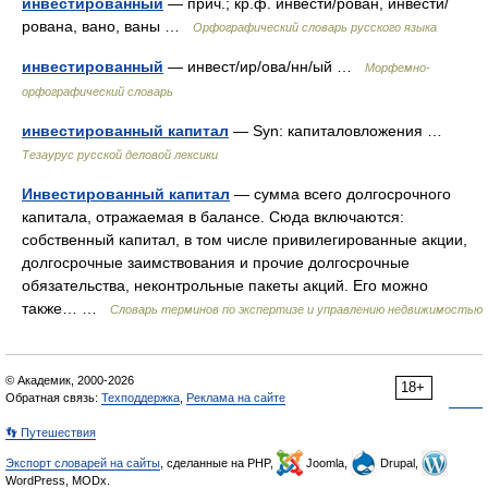
инвестированный
— прич.; кр.ф. инвести/рован, инвести/
рована, вано, ваны …
Орфографический словарь русского языка
инвестированный
— инвест/ир/ова/нн/ый …
Морфемно-
орфографический словарь
инвестированный капитал
— Syn: капиталовложения …
Тезаурус русской деловой лексики
Инвестированный капитал
— сумма всего долгосрочного
капитала, отражаемая в балансе. Сюда включаются:
собственный капитал, в том числе привилегированные акции,
долгосрочные заимствования и прочие долгосрочные
обязательства, неконтрольные пакеты акций. Его можно
также… …
Словарь терминов по экспертизе и управлению недвижимостью
© Академик, 2000-2026
18+
Обратная связь:
Техподдержка
,
Реклама на сайте
👣 Путешествия
Экспорт словарей на сайты
, сделанные на PHP,
Joomla,
Drupal,
WordPress, MODx.