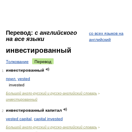
Перевод:
с английского
со всех языков на
на все языки
английский
инвестированный
Толкование
Перевод
инвестированный
1
прил.
vested
invested
Большой англо-русский и русско-английский словарь
>
инвестированный
инвестированный капитал
2
vested capital
,
capital invested
Большой англо-русский и русско-английский словарь
>