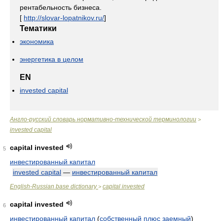
рентабельность бизнеса.
[
http://slovar-lopatnikov.ru/
]
Тематики
экономика
энергетика в целом
EN
invested capital
Англо-русский словарь нормативно-технической терминологии
>
invested capital
capital invested
5
инвестированный капитал
invested capital
—
инвестированный капитал
English-Russian base dictionary
capital invested
>
capital invested
6
инвестированный капитал
(
собственный
плюс
заемный
)