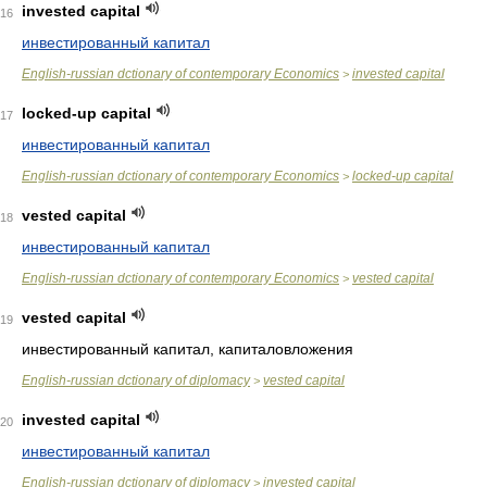
invested capital
16
инвестированный капитал
English-russian dctionary of contemporary Economics
invested capital
>
locked-up capital
17
инвестированный капитал
English-russian dctionary of contemporary Economics
locked-up capital
>
vested capital
18
инвестированный капитал
English-russian dctionary of contemporary Economics
vested capital
>
vested capital
19
инвестированный капитал, капиталовложения
English-russian dctionary of diplomacy
vested capital
>
invested capital
20
инвестированный капитал
English-russian dctionary of diplomacy
invested capital
>