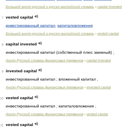
Большой англо-русский и русско-английский словарь
capital invested
>
vested capital
7
инвестированный капитал
,
капиталовложения
Большой англо-русский и русско-английский словарь
vested capital
>
capital invested
8
инвестированный капитал (собственный плюс заемный) ;
Англо-Русский словарь финансовых терминов
capital invested
>
invested capital
9
инвестированный капитал ; вложенный капитал ;
Англо-Русский словарь финансовых терминов
invested capital
>
vested capital
10
инвестированный капитал ; капиталовложения ;
Англо-Русский словарь финансовых терминов
vested capital
>
vested capital
11