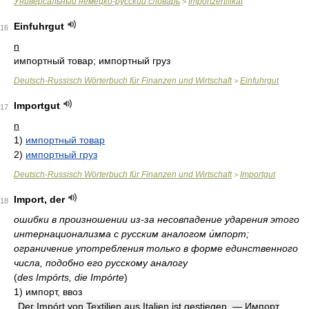
Универсальный немецко-русский словарь
Importzertifikat
>
Einfuhrgut
16
n
импортный товар; импортный груз
Deutsch-Russisch Wörterbuch für Finanzen und Wirtschaft
Einfuhrgut
>
Importgut
17
n
1)
импортный товар
2)
импортный груз
Deutsch-Russisch Wörterbuch für Finanzen und Wirtschaft
Importgut
>
Import, der
18
ошибки в произношении из-за несовпадение ударения этого
интернационализма с русским аналогом и́мпорт;
ограничение употребления только в форме единственного
числа, подобно его русскому аналогу
(
des Impórts, die Impórte
)
1)
импорт, ввоз
Der Impórt von Textilien aus Italien ist gestiegen. — Импорт