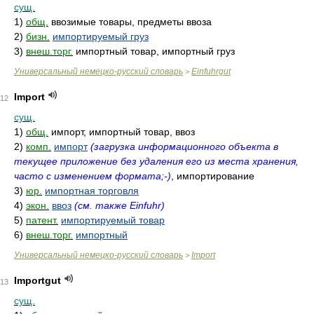
сущ.
1)
общ.
ввозимые товары, предметы ввоза
2)
бизн.
импортируемый груз
3)
внеш.торг.
импортный товар, импортный груз
Универсальный немецко-русский словарь
Einfuhrgut
>
Import
12
сущ.
1)
общ.
импорт, импортный товар, ввоз
2)
комп.
импорт
(загрузка информационного объекта в
текущее приложение без удаления его из места хранения,
часто с изменением формата;-)
, импортирование
3)
юр.
импортная торговля
4)
экон.
ввоз
(см. также Einfuhr)
5)
патент.
импортируемый товар
6)
внеш.торг.
импортный
Универсальный немецко-русский словарь
Import
>
Importgut
13
сущ.