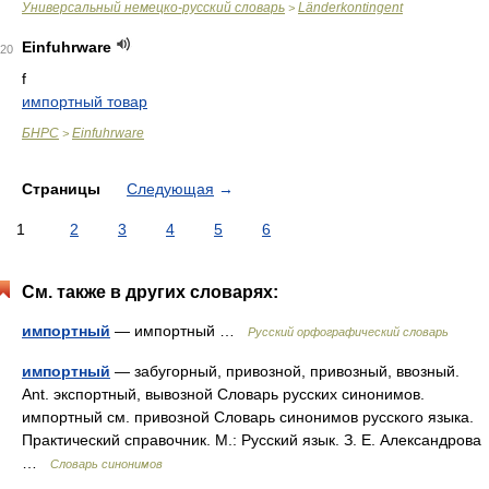
Универсальный немецко-русский словарь
Länderkontingent
>
Einfuhrware
20
f
импортный товар
БНРС
Einfuhrware
>
Страницы
Следующая
→
1
2
3
4
5
6
См. также в других словарях:
импортный
— импортный …
Русский орфографический словарь
импортный
— забугорный, привозной, привозный, ввозный.
Ant. экспортный, вывозной Словарь русских синонимов.
импортный см. привозной Словарь синонимов русского языка.
Практический справочник. М.: Русский язык. З. Е. Александрова
…
Словарь синонимов