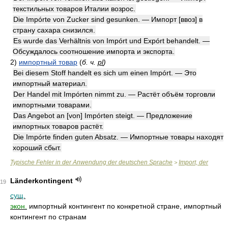
текстильных товаров Италии возрос.
Die Impórte von Zucker sind gesunken. — Импорт [ввоз] в
страну сахара снизился.
Es wurde das Verhältnis von Impórt und Expórt behandelt. —
Обсуждалось соотношение импорта и экспорта.
2)
импортный товар
(
б. ч.
pl
)
Bei diesem Stoff handelt es sich um einen Impórt. — Это
импортный материал.
Der Handel mit Impórten nimmt zu. — Растёт объём торговли
импортными товарами.
Das Angebot an [von] Impórten steigt. — Предложение
импортных товаров растёт.
Die Impórte finden guten Absatz. — Импортные товары находят
хороший сбыт.
Typische Fehler in der Anwendung der deutschen Sprache
Import, der
>
Länderkontingent
19
сущ.
экон.
импортный контингент по конкретной стране, импортный
контингент по странам