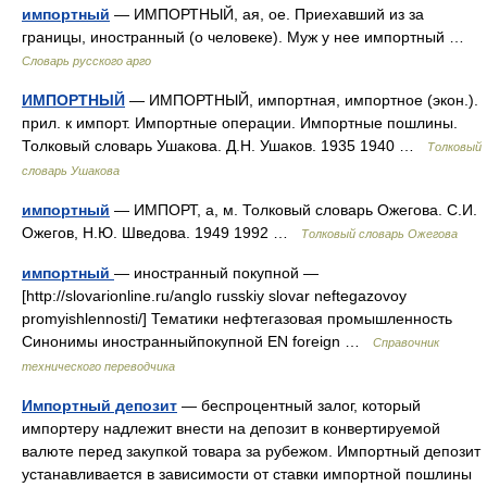
импортный
— ИМПОРТНЫЙ, ая, ое. Приехавший из за
границы, иностранный (о человеке). Муж у нее импортный …
Словарь русского арго
ИМПОРТНЫЙ
— ИМПОРТНЫЙ, импортная, импортное (экон.).
прил. к импорт. Импортные операции. Импортные пошлины.
Толковый словарь Ушакова. Д.Н. Ушаков. 1935 1940 …
Толковый
словарь Ушакова
импортный
— ИМПОРТ, а, м. Толковый словарь Ожегова. С.И.
Ожегов, Н.Ю. Шведова. 1949 1992 …
Толковый словарь Ожегова
импортный
— иностранный покупной —
[http://slovarionline.ru/anglo russkiy slovar neftegazovoy
promyishlennosti/] Тематики нефтегазовая промышленность
Синонимы иностранныйпокупной EN foreign …
Справочник
технического переводчика
Импортный депозит
— беспроцентный залог, который
импортеру надлежит внести на депозит в конвертируемой
валюте перед закупкой товара за рубежом. Импортный депозит
устанавливается в зависимости от ставки импортной пошлины