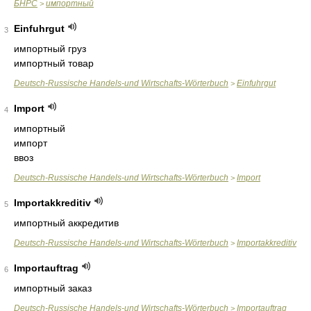
БНРС
импортный
>
Einfuhrgut
3
импортный груз
импортный товар
Deutsch-Russische Handels-und Wirtschafts-Wörterbuch
Einfuhrgut
>
Import
4
импортный
импорт
ввоз
Deutsch-Russische Handels-und Wirtschafts-Wörterbuch
Import
>
Importakkreditiv
5
импортный аккредитив
Deutsch-Russische Handels-und Wirtschafts-Wörterbuch
Importakkreditiv
>
Importauftrag
6
импортный заказ
Deutsch-Russische Handels-und Wirtschafts-Wörterbuch
Importauftrag
>