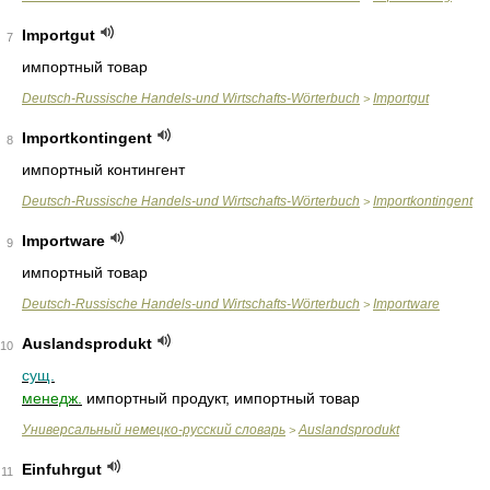
Importgut
7
импортный товар
Deutsch-Russische Handels-und Wirtschafts-Wörterbuch
Importgut
>
Importkontingent
8
импортный контингент
Deutsch-Russische Handels-und Wirtschafts-Wörterbuch
Importkontingent
>
Importware
9
импортный товар
Deutsch-Russische Handels-und Wirtschafts-Wörterbuch
Importware
>
Auslandsprodukt
10
сущ.
менедж.
импортный продукт, импортный товар
Универсальный немецко-русский словарь
Auslandsprodukt
>
Einfuhrgut
11