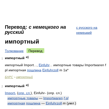
Перевод:
с немецкого на
с русского на
русский
немецкий
импортный
Толкование
Перевод
импортный
1
импортный Import...,
Einfuhr
... импортные товары Importwaren f
pl импортная
пошлина
Einfuhrzoll
m 1a*
БНРС
импортный
>
импортный
2
Import-
(
опр. сл.
)
, Einfuhr-
(опр. сл.)
импортные товары
—
Importwaren
f pl
импортная
пошлина
—
Einfuhrzoll
m
(
умл.
)