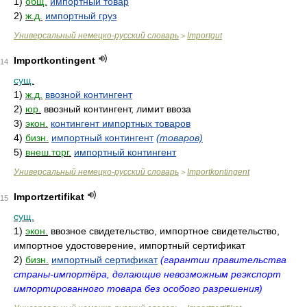
1)
общ.
импортный товар
2)
ж.д.
импортный груз
Универсальный немецко-русский словарь
Importgut
>
Importkontingent
14
сущ.
1)
ж.д.
ввозной контингент
2)
юр.
ввозный контингент, лимит ввоза
3)
экон.
контингент импортных товаров
4)
бизн.
импортный контингент
(товаров)
5)
внеш.торг.
импортный контингент
Универсальный немецко-русский словарь
Importkontingent
>
Importzertifikat
15
сущ.
1)
экон.
ввозное свидетельство, импортное свидетельство,
импортное удостоверение, импортный сертификат
2)
бизн.
импортный сертификат
(гарантии правительства
страны-импортёра, делающие невозможным реэкспорт
импортированного товара без особого разрешения)