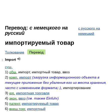
Перевод:
с немецкого на
с русского на
русский
немецкий
импортируемый товар
Толкование
Перевод
Import
1
сущ.
1)
общ.
импорт, импортный товар, ввоз
2)
комп.
импорт
(загрузка информационного объекта в
текущее приложение без удаления его из места хранения,
часто с изменением формата;-)
, импортирование
3)
юр.
импортная торговля
4)
экон.
ввоз
(см. также Einfuhr)
5)
патент.
импортируемый товар
6)
внеш.торг.
импортный