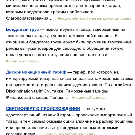
минимальная ставка применяется для товаров тех стран,
которым предоставлен режим наибольшего
благоприятствования …
Энциклопедический словарь экономики и права
Бондовый груз
— импортируемый товар, задержанный на
таможенном складе до уплаты таможенной пошлины. В
отношении бондового груза может быть применен таможенный
режим выпуска товаров для свободного обращения только
после уплаты соответствующих пошлин, налогов и… …
Финансовый словарь
Дискриминационный тариф
— тариф, при котором на
импортируемый товар назначаются разные таможенные ставки
в зависимости от страны происхождения товара. По английски:
Discrimination tariff См. также: Таможенные тарифы
Финансовый словарь Финам …
Финансовый словарь
СЕРТИФИКАТ О ПРОИСХОЖДЕНИИ
— документ,
удостоверяющий, из какой страны происходит импортируемый
товар, и тем самым оказывающий влияние на размер пошлины
или предоставление льгот, предусмотренных торговыми
соглашениями …
Большой бухгалтерский словарь