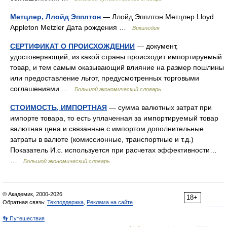
Метцлер, Ллойд Эпплтон
— Ллойд Эпплтон Метцлер Lloyd
Appleton Metzler Дата рождения …
Википедия
СЕРТИФИКАТ О ПРОИСХОЖДЕНИИ
— документ,
удостоверяющий, из какой страны происходит импортируемый
товар, и тем самым оказывающий влияние на размер пошлины
или предоставление льгот, предусмотренных торговыми
соглашениями …
Большой экономический словарь
СТОИМОСТЬ, ИМПОРТНАЯ
— сумма валютных затрат при
импорте товара, то есть уплаченная за импортируемый товар
валютная цена и связанные с импортом дополнительные
затраты в валюте (комиссионные, транспортные и т.д.)
Показатель И.с. используется при расчетах эффективности…
…
Большой экономический словарь
© Академик, 2000-2026
18+
Обратная связь:
Техподдержка
,
Реклама на сайте
👣 Путешествия