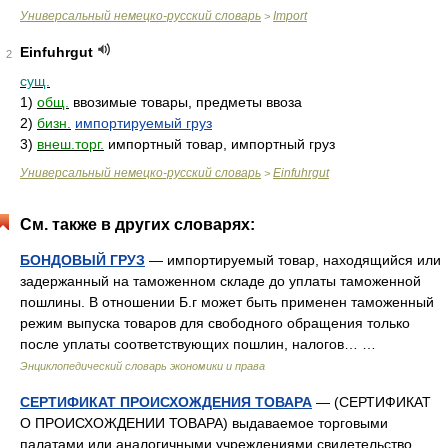
Универсальный немецко-русский словарь
Import
>
Einfuhrgut
2
сущ.
1)
общ.
ввозимые товары, предметы ввоза
2)
бизн.
импортируемый груз
3)
внеш.торг.
импортный товар, импортный груз
Универсальный немецко-русский словарь
Einfuhrgut
>
См. также в других словарях:
БОНДОВЫЙ ГРУЗ
— импортируемый товар, находящийся или
задержанный на таможенном складе до уплаты таможенной
пошлины. В отношении Б.г может быть применен таможенный
режим выпуска товаров для свободного обращения только
после уплаты соответствующих пошлин, налогов… …
Энциклопедический словарь экономики и права
СЕРТИФИКАТ ПРОИСХОЖДЕНИЯ ТОВАРА
— (СЕРТИФИКАТ
О ПРОИСХОЖДЕНИИ ТОВАРА) выдаваемое торговыми
палатами или аналогичными учреждениями свидетельство,