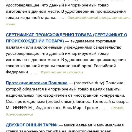
удостоверяющее, что данный импортируемый товар
изготовлен в данном месте. В удостоверение происхождения
товара из данной страны… …
Энциклопедический словарь экономики и
права
СЕРТИФИКАТ ПРОИСХОЖДЕНИЯ ТОВАРА (СЕРТИФИКАТ О
ПРОИСХОЖДЕНИИ ТОВАРА)
— выдаваемое торговыми
палатами или аналогичными учреждениями свидетельство,
удостоверяющее, что данный импортируемый товар
изготовлен в данном месте. В удостоверение происхождения
товара из данной страны таможенный орган Российской
Федерации… …
Юридическая энциклопедия
Протекционистская Пошлина
— (protectivе duty) Пошлина,
которой облагается импортируемый товар в целях защиты
национальных производителей от иностранной конкуренции.
См.: протекционизм (protectionism). Бизнес. Толковый словарь.
М.: ИНФРА М , Издательство Весь Мир . Грэхэм… …
Словарь
бизнес-терминов
ДВУХКОЛОННЫЙ ТАРИФ
— максимальная и минимальная
ставки таможенного тарифа на импортируемый товар;