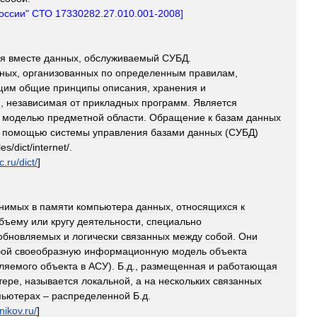
оссии
"
СТО
17330282
.
27
.
010
.
001
-
2008
]
я
вместе
данных
,
обслуживаемый
СУБД
.
ных
,
организованных
по
определенным
правилам
,
щим
общие
принципы
описания
,
хранения
и
я
,
независимая
от
прикладных
программ
.
Является
моделью
предметной
области
.
Обращение
к
базам
данных
помощью
системы
управления
базами
данных
(
СУБД
)
iles
/
dict
/
internet
/.
c
.
ru
/
dict
/
]
нимых
в
памяти
компьютера
данных
,
относящихся
к
бъему
или
кругу
деятельности
,
специально
обновляемых
и
логически
связанных
между
собой
.
Они
бой
своеобразную
информационную
модель
объекта
ляемого
объекта
в
АСУ
).
Б
.
д
.,
размещенная
и
работающая
тере
,
называется
локальной
,
а
на
нескольких
связанных
пьютерах
–
распределенной
Б
.
д
.
nikov
.
ru
/
]