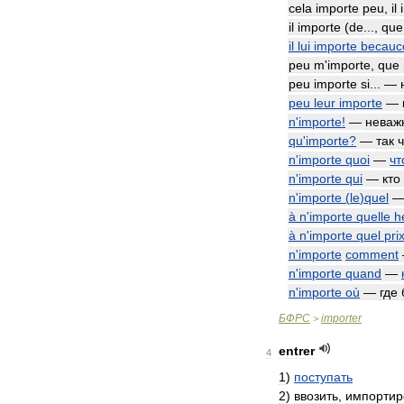
cela
importe
peu
,
il
il
importe
(
de
...,
que
il
lui
importe
becauc
peu
m
'
importe
,
que
peu
importe
si
... —
peu
leur
importe
—
n
'
importe
!
—
неваж
qu
'
importe
?
—
так
ч
n
'
importe
quoi
—
чт
n
'
importe
qui
—
кто
n
'
importe
(
le
)
quel
à
n
'
importe
quelle
h
à
n
'
importe
quel
pri
n
'
importe
comment
n
'
importe
quand
—
n
'
importe
où
—
где
БФРС
importer
>
entrer
4
1
)
поступать
2
)
ввозить
,
импортир