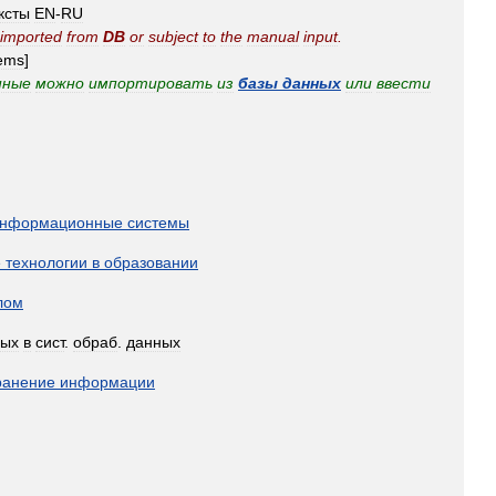
ксты
EN
-
RU
imported
from
DB
or
subject
to
the
manual
input
.
ems
]
нные
можно
импортировать
из
базы
данных
или
ввести
нформационные
системы
е
технологии
в
образовании
лом
ных
в
сист
.
обраб
.
данных
ранение
информации