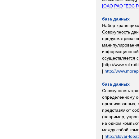
[
ОАО
РАО
"
ЕЭС
Р
база
данных
Набор
хранящихс
Совокупность
дан
предусматриваю
манипулировани
информационной
осуществляется
с
[
http:
//
www
.
rol
.
ru
/
f
[
http:
//
www
.
morep
база
данных
Совокупность
хра
определенному
о
организованных
,
представляют
со
(
например
,
управ
на
одном
компью
между
собой
ком
[
http:
//
slovar
-
lopat