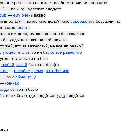
importe
peu
—
это
не
имеет
особого
значения
;
неважно
...) —
важно
;
надлежит
,
следует
oup
—
ему
очень
важно
m
'
importe
? —
какое
мне
дело
?,
мне
совершенно
безразлично
неважно
,
если
...
какое
им
дело
,
им
совершенно
безразлично
но
!,
нужды
нет
!;
всё
равно
!;
ничего
!
то
же
?,
что
за
важность
?,
не
всё
ли
равно
?
о
угодно
;
что
бы
то
ни
было
,
всё
равно
что
угодно
;
кто
бы
то
ни
был
—
любой
,
какой
бы
то
ни
был
(
о
)
eure
—
в
любое
время
,
в
любой
час
x
—
за
любую
цену
—
кое
-
как
когда
бы
то
ни
было
бы
то
ни
было
,
где
придётся
,
куда
придётся
овать