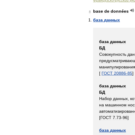
Французско
-
русский
ун
base
de
données
8
база
данных
база
данных
БД
Совокупность
дан
предусматриваю
манипулировани
[
ГОСТ
20886
-
85
]
база
данных
БД
Набор
данных
,
ко
на
машинном
нос
автоматизирован
[
ГОСТ
7
.
73
-
96
]
база
данных