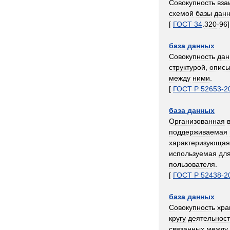
Совокупность
вза
схемой
базы
дан
[
ГОСТ
34
.
320
-
96
]
база
данных
Совокупность
дан
структурой
,
опис
между
ними
.
[
ГОСТ
Р
52653
-
2
база
данных
Организованная
поддерживаемая
характеризующая
используемая
дл
пользователя
.
[
ГОСТ
Р
52438
-
2
база
данных
Совокупность
хра
кругу
деятельнос
связанных
между