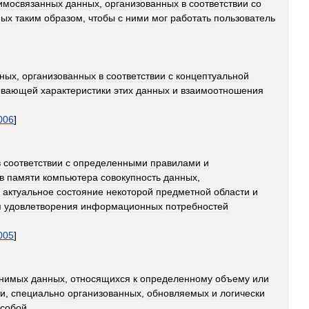
имосвязанных
данных
,
организованных
в
соответствии
со
ных
таким
образом
,
чтобы
с
ними
мог
работать
пользователь
ных
,
организованных
в
соответствии
с
концептуальной
ывающей
характеристики
этих
данных
и
взаимоотношения
006
]
в
соответствии
с
определенными
правилами
и
в
памяти
компьютера
совокупность
данных
,
актуальное
состояние
некоторой
предметной
области
и
я
удовлетворения
информационных
потребностей
005
]
нимых
данных
,
относящихся
к
определенному
объему
или
ти
,
специально
организованных
,
обновляемых
и
логически
собой
.