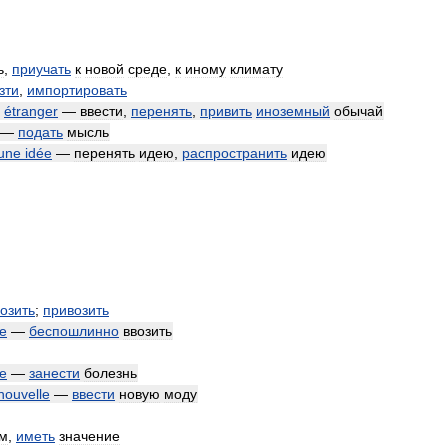
ь
,
приучать
к
новой
среде
,
к
иному
климату
зти
,
импортировать
étranger
—
ввести
,
перенять
,
привить
иноземный
обычай
—
подать
мысль
une
idée
—
перенять
идею
,
распространить
идею
озить
;
привозить
se
—
беспошлинно
ввозить
e
—
занести
болезнь
nouvelle
—
ввести
новую
моду
м
,
иметь
значение