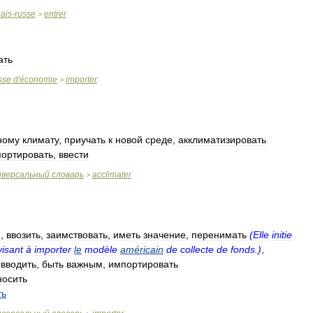
çais
-
russe
entrer
>
ать
sse
d
'
économie
importer
>
ному
климату
,
приучать
к
новой
среде
,
акклиматизировать
ортировать
,
ввести
иверсальный
словарь
acclimater
>
м
,
ввозить
,
заимствовать
,
иметь
значение
,
перенимать
(
Elle
initie
visant
à
importer
le
modèle
américain
de
collecte
de
fonds
.)
,
,
вводить
,
быть
важным
,
импортировать
носить
ть