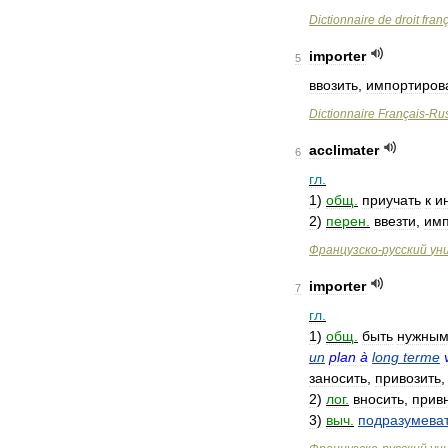
Dictionnaire
de
droit
fran
importer
5
ввозить
,
импортиров
Dictionnaire
Français
-
Ru
acclimater
6
гл
.
1
)
общ
.
приучать
к
и
2
)
перен
.
ввезти
,
имп
Французско
-
русский
ун
importer
7
гл
.
1
)
общ
.
быть
нужны
un
plan
à
long
terme
заносить
,
привозить
2
)
лог
.
вносить
,
прив
3
)
выч
.
подразумева