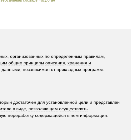
иверсальный
словарь
importer
>
ных
,
организованных
по
определенным
правилам
,
щим
общие
принципы
описания
,
хранения
и
я
данными
,
независимая
от
прикладных
программ
.
торый
достаточен
для
установленной
цели
и
представлен
ителе
в
виде
,
позволяющем
осуществлять
ную
переработку
содержащейся
в
нем
информации
.