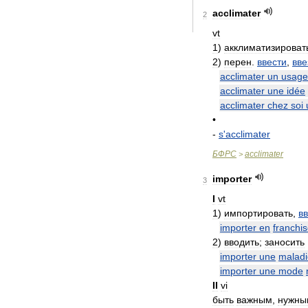
acclimater
2
vt
1
)
акклиматизироват
2
)
перен
.
ввести
,
вве
acclimater
un
usage
acclimater
une
idée
acclimater
chez
soi
•
-
s
'
acclimater
БФРС
acclimater
>
importer
3
I
vt
1
)
импортировать
,
вв
importer
en
franchi
2
)
вводить
;
заносить
importer
une
maladi
importer
une
mode
II
vi
быть
важным
,
нужны