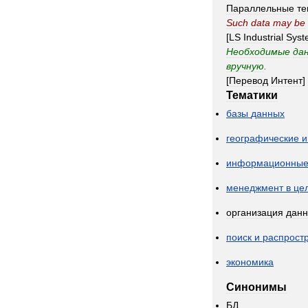
Параллельные
те
Such
data
may
be
[
LS
Industrial
Syst
Необходимые
да
вручную
.
[
Перевод
Интент
]
Тематики
базы
данных
географические
и
информационны
менеджмент
в
це
организация
дан
поиск
и
распрост
экономика
Синонимы
БД