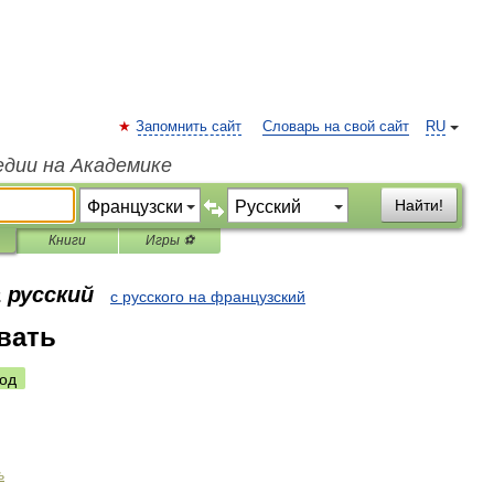
Запомнить сайт
Словарь на свой сайт
RU
едии на Академике
Найти!
Книги
Игры ⚽
 русский
с русского на французский
вать
од
ь