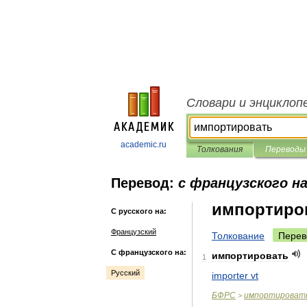
Словари и энциклоп
academic.ru
Толкования
Переводы
Перевод:
с французского на
импортиро
С русского на:
Французский
Толкование
Перев
С французского на:
импортировать
1
Русский
importer
vt
БФРС
импортироват
>