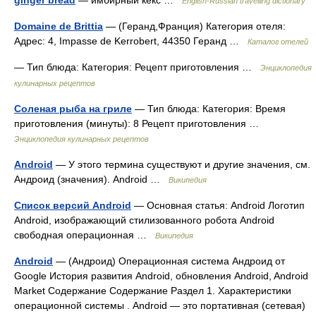
ginger bread
— имбирный кекс …
English-Russian travelling dictionary
Domaine de Brittia
— (Геранд,Франция) Категория отеля:
Адрес: 4, Impasse de Kerrobert, 44350 Геранд …
Каталог отелей
— Тип блюда: Категория: Рецепт приготовления …
Энциклопедия
кулинарных рецептов
Соленая рыба на гриле
— Тип блюда: Категория: Время
приготовления (минуты): 8 Рецепт приготовления …
Энциклопедия кулинарных рецептов
Android
— У этого термина существуют и другие значения, см.
Андроид (значения). Android …
Википедия
Список версий Android
— Основная статья: Android Логотип
Android, изображающий стилизованного робота Android
свободная операционная …
Википедия
Android
— (Андроид) Операционная система Андроид от
Google История развития Android, обновления Android, Android
Market Содержание Содержание Раздел 1. Характеристики
операционной системы . Android — это портативная (сетевая)