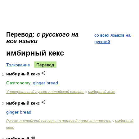
Перевод:
с русского на
со всех языков на
все языки
русский
имбирный кекс
Толкование
Перевод
имбирный кекс
1
Gastronomy:
ginger bread
Универсальный русско-английский словарь
имбирный кекс
>
имбирный кекс
2
ginger bread
Русско-английский словарь по пищевой промышленности
имбирный
>
кекс
имбирный