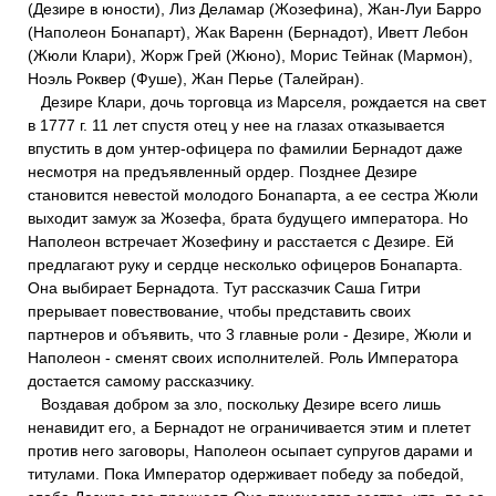
(Дезире в юности), Лиз Деламар (Жозефина), Жан-Луи Барро
(Наполеон Бонапарт), Жак Варенн (Бернадот), Иветт Лебон
(Жюли Клари), Жорж Грей (Жюно), Морис Тейнак (Мармон),
Ноэль Роквер (Фуше), Жан Перье (Талейран).
Дезире Клари, дочь торговца из Марселя, рождается на свет
в 1777 г. 11 лет спустя отец у нее на глазах отказывается
впустить в дом унтер-офицера по фамилии Бернадот даже
несмотря на предъявленный ордер. Позднее Дезире
становится невестой молодого Бонапарта, а ее сестра Жюли
выходит замуж за Жозефа, брата будущего императора. Но
Наполеон встречает Жозефину и расстается с Дезире. Ей
предлагают руку и сердце несколько офицеров Бонапарта.
Она выбирает Бернадота. Тут рассказчик Саша Гитри
прерывает повествование, чтобы представить своих
партнеров и объявить, что 3 главные роли - Дезире, Жюли и
Наполеон - сменят своих исполнителей. Роль Императора
достается самому рассказчику.
Воздавая добром за зло, поскольку Дезире всего лишь
ненавидит его, а Бернадот не ограничивается этим и плетет
против него заговоры, Наполеон осыпает супругов дарами и
титулами. Пока Император одерживает победу за победой,