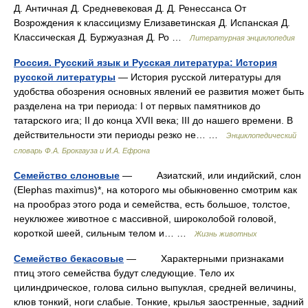
Д. Античная Д. Средневековая Д. Д. Ренессанса От
Возрождения к классицизму Елизаветинская Д. Испанская Д.
Классическая Д. Буржуазная Д. Ро …
Литературная энциклопедия
Россия. Русский язык и Русская литература: История
русской литературы
— История русской литературы для
удобства обозрения основных явлений ее развития может быть
разделена на три периода: I от первых памятников до
татарского ига; II до конца XVII века; III до нашего времени. В
действительности эти периоды резко не… …
Энциклопедический
словарь Ф.А. Брокгауза и И.А. Ефрона
Семейство слоновые
— Азиатский, или индийский, слон
(Elephas maximus)*, на которого мы обыкновенно смотрим как
на прообраз этого рода и семейства, есть большое, толстое,
неуклюжее животное с массивной, широколобой головой,
короткой шеей, сильным телом и… …
Жизнь животных
Семейство бекасовые
— Характерными признаками
птиц этого семейства будут следующие. Тело их
цилиндрическое, голова сильно выпуклая, средней величины,
клюв тонкий, ноги слабые. Тонкие, крылья заостренные, задний