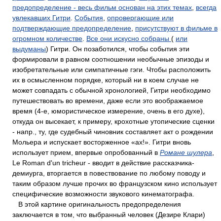
предопределение - весь фильм основан на этих темах
,
всегда
увлекавших Гитри
.
События
,
опровергающие или
подтверждающие предопределение
,
присутствуют в фильме в
огромном количестве
.
Все они искусно собраны
(
или
выдуманы
) Гитри. Он позаботился, чтобы события эти
формировали в равном соотношении необычные эпизоды и
изобретательные или симпатичные гэги. Чтобы расположить
их в осмысленном порядке, который ни в коем случае не
может совпадать с обычной хронологией, Гитри необходимо
путешествовать во времени, даже если это воображаемое
время (4-е, юмористическое измерение, очень в его духе),
откуда он высекает, к примеру, крохотные утопические сценки
- напр., ту, где судебный чиновник составляет акт о рождении
Мольера и испускает восторженное «ах!». Гитри вновь
использует прием, впервые опробованный в
Романе шулера
,
Le Roman d'un tricheur - вводит в действие рассказчика-
демиурга, вторгается в повествование по любому поводу и
таким образом лучше прочих во французском кино использует
специфические возможности звукового кинематографа.
В этой картине оригинальность предопределения
заключается в том, что выбранный человек (Дезире Клари)