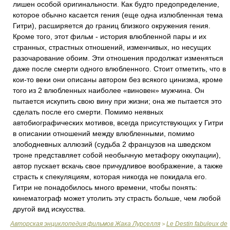
лишен особой оригинальности. Как будто предопределение,
которое обычно касается гения (еще одна излюбленная тема
Гитри), расширяется до границ близкого окружения гения.
Кроме того, этот фильм - история влюбленной пары и их
странных, страстных отношений, изменчивых, но несущих
разочарование обоим. Эти отношения продолжат изменяться
даже после смерти одного влюбленного. Стоит отметить, что в
кои-то веки они описаны автором без всякого цинизма, кроме
того из 2 влюбленных наиболее «виновен» мужчина. Он
пытается искупить свою вину при жизни; она же пытается это
сделать после его смерти. Помимо неявных
автобиографических мотивов, всегда присутствующих у Гитри
в описании отношений между влюбленными, помимо
злободневных аллюзий (судьба 2 французов на шведском
троне представляет собой необычную метафору оккупации),
автор пускает вскачь свое причудливое воображение, а также
страсть к спекуляциям, которая никогда не покидала его.
Гитри не понадобилось много времени, чтобы понять:
кинематограф может утолить эту страсть больше, чем любой
другой вид искусства.
Авторская энциклопедия фильмов Жака Лурселля
Le Destin fabuleux de
>