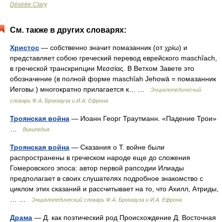
Désirée Clary
См. также в других словарях:
Христос
— собственно значит помазанник (от χρίω) и
представляет собою греческий перевод еврейского maschîach,
в греческой транскрипции Μεσσίας. В Ветхом Завете это
обозначение (в полной форме maschîah Jehowā = помазанник
Иеговы ) многократно прилагается к… …
Энциклопедический
словарь Ф.А. Брокгауза и И.А. Ефрона
Троянская война
— Иоанн Георг Траутманн. «Падение Трои»
…
Википедия
Троянская война
— Сказания о Т. войне были
распространены в греческом народе еще до сложения
Гомеровского эпоса: автор первой рапсодии Илиады
предполагает в своих слушателях подробное знакомство с
циклом этих сказаний и рассчитывает на то, что Ахилл, Атриды,
… …
Энциклопедический словарь Ф.А. Брокгауза и И.А. Ефрона
Драма
— Д. как поэтический род Происхождение Д. Восточная