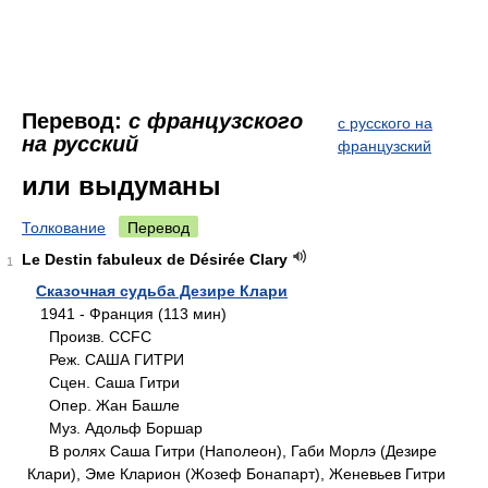
Перевод:
с французского
с русского на
на русский
французский
или выдуманы
Толкование
Перевод
Le Destin fabuleux de Désirée Clary
1
Сказочная судьба Дезире Клари
1941 - Франция (113 мин)
Произв. CCFC
Реж. CAША ГИТРИ
Сцен. Саша Гитри
Опер. Жан Башле
Муз. Адольф Боршар
В ролях Саша Гитри (Наполеон), Габи Морлэ (Дезире
Клари), Эме Кларион (Жозеф Бонапарт), Женевьев Гитри