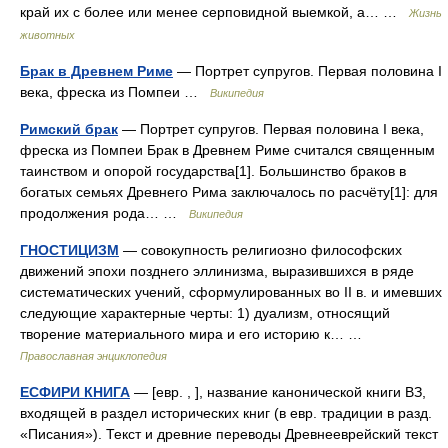
край их с более или менее серповидной выемкой, а… …
Жизнь
животных
Брак в Древнем Риме
— Портрет супругов. Первая половина I
века, фреска из Помпеи …
Википедия
Римский брак
— Портрет супругов. Первая половина I века,
фреска из Помпеи Брак в Древнем Риме считался священным
таинством и опорой государства[1]. Большинство браков в
богатых семьях Древнего Рима заключалось по расчёту[1]: для
продолжения рода… …
Википедия
ГНОСТИЦИЗМ
— совокупность религиозно философских
движений эпохи позднего эллинизма, выразившихся в ряде
систематических учений, сформулированных во II в. и имевших
следующие характерные черты: 1) дуализм, относящий
творение материального мира и его историю к… …
Православная энциклопедия
ЕСФИРИ КНИГА
— [евр. , ], название канонической книги ВЗ,
входящей в раздел исторических книг (в евр. традиции в разд.
«Писания»). Текст и древние переводы Древнееврейский текст