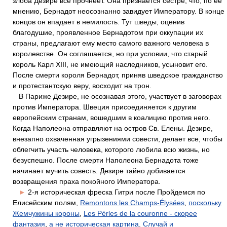
злоба Дезире все прочнеет. Она признается сестре, что, по ее
мнению, Бернадот неосознанно завидует Императору. В конце
концов он впадает в немилость. Тут шведы, оценив
благодушие, проявленное Бернадотом при оккупации их
страны, предлагают ему место самого важного человека в
королевстве. Он соглашается, но при условии, что старый
король Карл XIII, не имеющий наследников, усыновит его.
После смерти короля Бернадот, приняв шведское гражданство
и протестантскую веру, восходит на трон.
В Париже Дезире, не осознавая этого, участвует в заговорах
против Императора. Швеция присоединяется к другим
европейским странам, вошедшим в коалицию против него.
Когда Наполеона отправляют на остров Св. Елены. Дезире,
внезапно охваченная угрызениями совести, делает все, чтобы
облегчить участь человека, которого любила всю жизнь, но
безуспешно. После смерти Наполеона Бернадота тоже
начинает мучить совесть. Дезире тайно добивается
возвращения праха покойного Императора.
►
2-я историческая фреска Гитри после Пройдемся по
Елисейским полям,
Remontons les Champs-Élysées
,
поскольку
Жемчужины короны
,
Les Pèrles de la couronne - скорее
фантазия
,
а не историческая картина
.
Случай и