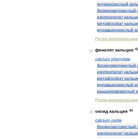
янтарнокислый
кал
бромноватокислый
изопропилат
кальц
метафосфат
кальц
муравьинокислый
к
Русско
-
английский
нау
фенолят
кальция
10
calcium
phenylate
бромноватокислый
изопропилат
кальц
метафосфат
кальц
муравьинокислый
к
мышьяковокислый
Русско
-
английский
нау
оксид
кальция
11
calcium
oxide
бромноватокислый
изопропилат
кальц