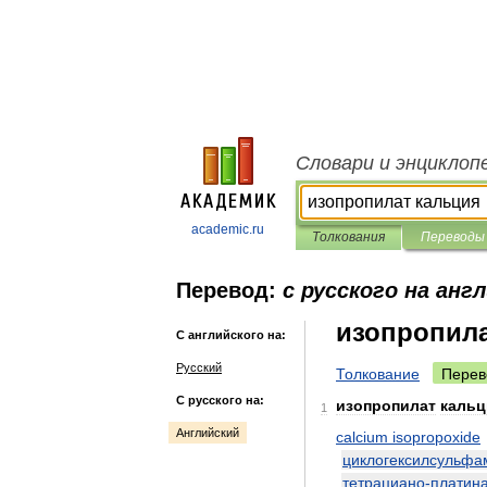
Словари и энциклоп
academic.ru
Толкования
Переводы
Перевод:
с русского на анг
изопропила
С английского на:
Русский
Толкование
Перев
С русского на:
изопропилат
кальц
1
Английский
calcium
isopropoxide
циклогексилсульфа
тетрациано
-
платин