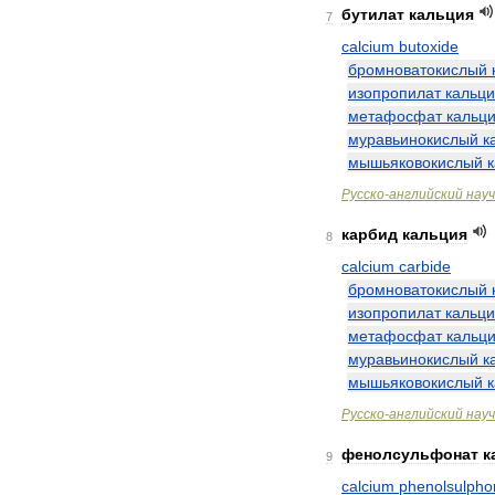
бутилат
кальция
7
calcium
butoxide
бромноватокислый
изопропилат
кальц
метафосфат
кальц
муравьинокислый
к
мышьяковокислый
Русско
-
английский
нау
карбид
кальция
8
calcium
carbide
бромноватокислый
изопропилат
кальц
метафосфат
кальц
муравьинокислый
к
мышьяковокислый
Русско
-
английский
нау
фенолсульфонат
к
9
calcium
phenolsulpho