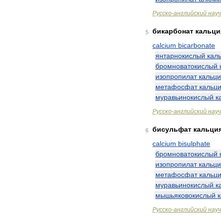
Русско
-
английский
нау
бикарбонат
кальци
5
calcium
bicarbonate
янтарнокислый
кал
бромноватокислый
изопропилат
кальц
метафосфат
кальц
муравьинокислый
к
Русско
-
английский
нау
бисульфат
кальци
6
calcium
bisulphate
бромноватокислый
изопропилат
кальц
метафосфат
кальц
муравьинокислый
к
мышьяковокислый
Русско
-
английский
нау