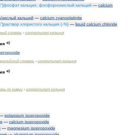
n
"]
фосфат
кальция
,
фосфорнокислый
кальций
—
calcium
а
(
кислый
кальций
—
calcium
cyanoplatinite
n
"]
раствор
хлористого
кальция
(-%)
—
liquid
calcium
chloride
чный
словарь
изопропилат
кальция
>
ия
opropoxide
английский
словарь
изопропилат
кальция
>
ия
варь
по
химии
изопропилат
кальция
>
—
potassium
isopropoxide
ия
—
calcium
isopropoxide
я
—
magnesium
isopropoxide
ния
—
aluminium
isopropoxide