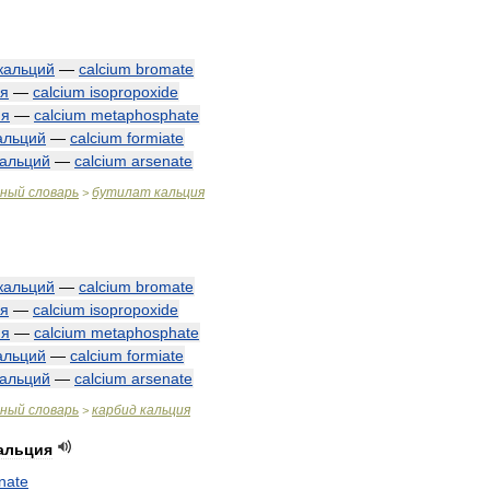
кальций
—
calcium
bromate
ия
—
calcium
isopropoxide
ия
—
calcium
metaphosphate
альций
—
calcium
formiate
кальций
—
calcium
arsenate
чный
словарь
бутилат
кальция
>
кальций
—
calcium
bromate
ия
—
calcium
isopropoxide
ия
—
calcium
metaphosphate
альций
—
calcium
formiate
кальций
—
calcium
arsenate
чный
словарь
карбид
кальция
>
альция
nate