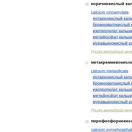
коричнокислый
ка
16
calcium
cinnamylate
янтарнокислый
кал
бромноватокислый
изопропилат
кальц
метафосфат
кальц
муравьинокислый
к
Русско
-
английский
нау
метакремневокисл
17
calcium
metasilicate
янтарнокислый
кал
бромноватокислый
изопропилат
кальц
метафосфат
кальц
муравьинокислый
к
Русско
-
английский
нау
пирофосфорнокис
18
calcium
pyrophospha