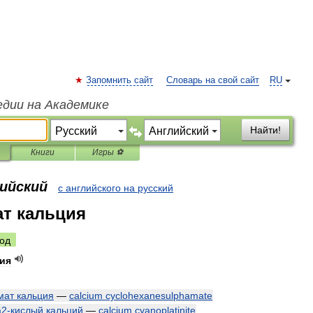
Запомнить сайт
Словарь на свой сайт
RU
едии на Академике
Найти!
Книги
Игры ⚽
лийский
с английского на русский
т кальция
од
ия
мат
кальция
—
calcium
cyclohexanesulphamate
а2
-
кислый
кальций
—
calcium
cyanoplatinite