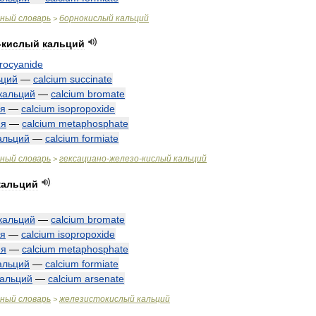
чный
словарь
борнокислый
кальций
>
-
кислый
кальций
rrocyanide
ьций
—
calcium
succinate
кальций
—
calcium
bromate
ия
—
calcium
isopropoxide
ия
—
calcium
metaphosphate
альций
—
calcium
formiate
чный
словарь
гексациано
-
железо
-
кислый
кальций
>
кальций
кальций
—
calcium
bromate
ия
—
calcium
isopropoxide
ия
—
calcium
metaphosphate
альций
—
calcium
formiate
кальций
—
calcium
arsenate
чный
словарь
железистокислый
кальций
>