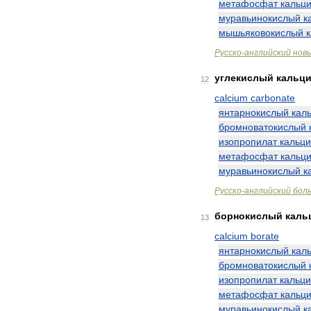
метафосфат
кальц
муравьинокислый
к
мышьяковокислый
Русско
-
английский
нов
углекислый
кальц
12
calcium
carbonate
янтарнокислый
кал
бромноватокислый
изопропилат
кальц
метафосфат
кальц
муравьинокислый
к
Русско
-
английский
бол
борнокислый
каль
13
calcium
borate
янтарнокислый
кал
бромноватокислый
изопропилат
кальц
метафосфат
кальц
муравьинокислый
к