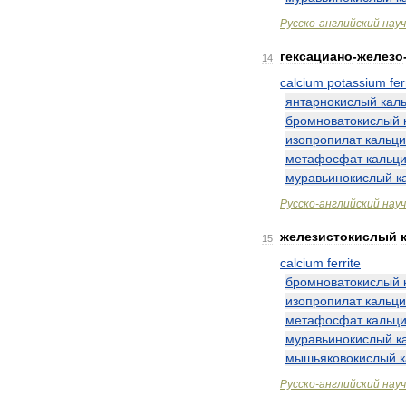
Русско
-
английский
нау
гексациано
-
железо
14
calcium
potassium
fe
янтарнокислый
кал
бромноватокислый
изопропилат
кальц
метафосфат
кальц
муравьинокислый
к
Русско
-
английский
нау
железистокислый
15
calcium
ferrite
бромноватокислый
изопропилат
кальц
метафосфат
кальц
муравьинокислый
к
мышьяковокислый
Русско
-
английский
нау