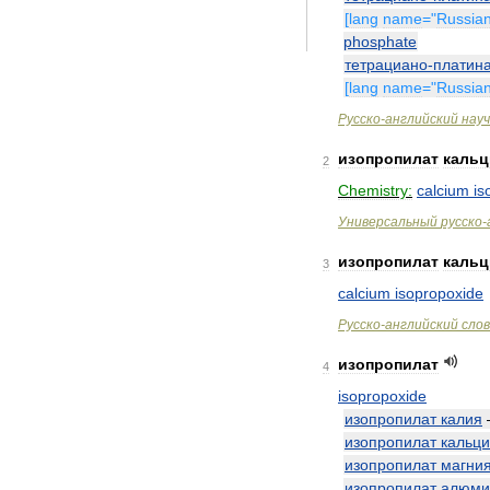
[
lang
name
="
Russia
phosphate
тетрациано
-
платин
[
lang
name
="
Russia
Русско
-
английский
нау
изопропилат
кальц
2
Chemistry:
calcium
is
Универсальный
русско
-
изопропилат
кальц
3
calcium
isopropoxide
Русско
-
английский
сло
изопропилат
4
isopropoxide
изопропилат
калия
изопропилат
кальц
изопропилат
магни
изопропилат
алюми