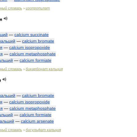
чный
словарь
изопропилат
>
я
ьций
—
calcium
succinate
кальций
—
calcium
bromate
ия
—
calcium
isopropoxide
ия
—
calcium
metaphosphate
альций
—
calcium
formiate
чный
словарь
бикарбонат
кальция
>
я
кальций
—
calcium
bromate
ия
—
calcium
isopropoxide
ия
—
calcium
metaphosphate
альций
—
calcium
formiate
кальций
—
calcium
arsenate
чный
словарь
бисульфат
кальция
>