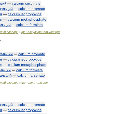
ьций
—
calcium
succinate
кальций
—
calcium
bromate
ия
—
calcium
isopropoxide
ия
—
calcium
metaphosphate
альций
—
calcium
formiate
чный
словарь
фенолсульфонат
кальция
>
кальций
—
calcium
bromate
ия
—
calcium
isopropoxide
ия
—
calcium
metaphosphate
альций
—
calcium
formiate
кальций
—
calcium
arsenate
чный
словарь
фенолят
кальция
>
кальций
—
calcium
bromate
ия
—
calcium
isopropoxide