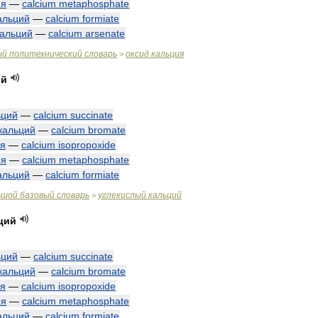
ия
—
calcium
metaphosphate
альций
—
calcium
formiate
кальций
—
calcium
arsenate
ый
политехнический
словарь
оксид
кальция
>
ий
ьций
—
calcium
succinate
кальций
—
calcium
bromate
ия
—
calcium
isopropoxide
ия
—
calcium
metaphosphate
альций
—
calcium
formiate
ьшой
базовый
словарь
углекислый
кальций
>
ций
ьций
—
calcium
succinate
кальций
—
calcium
bromate
ия
—
calcium
isopropoxide
ия
—
calcium
metaphosphate
альций
—
calcium
formiate