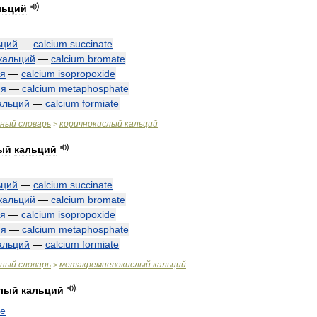
льций
ьций
—
calcium
succinate
кальций
—
calcium
bromate
ия
—
calcium
isopropoxide
ия
—
calcium
metaphosphate
альций
—
calcium
formiate
чный
словарь
коричнокислый
кальций
>
ый
кальций
ьций
—
calcium
succinate
кальций
—
calcium
bromate
ия
—
calcium
isopropoxide
ия
—
calcium
metaphosphate
альций
—
calcium
formiate
чный
словарь
метакремневокислый
кальций
>
лый
кальций
te