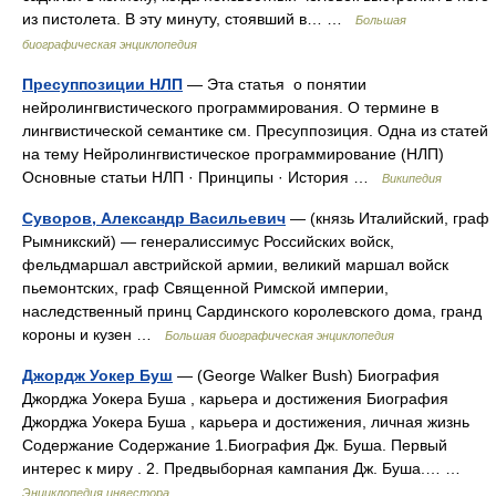
из пистолета. В эту минуту, стоявший в… …
Большая
биографическая энциклопедия
Пресуппозиции НЛП
— Эта статья о понятии
нейролингвистического программирования. О термине в
лингвистической семантике см. Пресуппозиция. Одна из статей
на тему Нейролингвистическое программирование (НЛП)
Основные статьи НЛП · Принципы · История …
Википедия
Суворов, Александр Васильевич
— (князь Италийский, граф
Рымникский) — генералиссимус Российских войск,
фельдмаршал австрийской армии, великий маршал войск
пьемонтских, граф Священной Римской империи,
наследственный принц Сардинского королевского дома, гранд
короны и кузен …
Большая биографическая энциклопедия
Джордж Уокер Буш
— (George Walker Bush) Биография
Джорджа Уокера Буша , карьера и достижения Биография
Джорджа Уокера Буша , карьера и достижения, личная жизнь
Содержание Содержание 1.Биография Дж. Буша. Первый
интерес к миру . 2. Предвыборная кампания Дж. Буша.… …
Энциклопедия инвестора