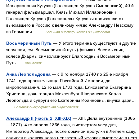
Илларионович Кутузов (Голенищев Кутузов Смоленский), 40 й
генерал фельдмаршал. Князь Михаил Илларионович
Голенищев Кутузов [Голенищевы Кутузовы произошли от
выехавшего в Россию к великому князю Александру Невскому
из Германии… …
Большая биографическая энциклопедия
Восьмеричный Путь
— У этого термина существуют и другие
значения, см. Восьмеричный путь (физика). Восемь спиц
колеса Дхармы символизируют Благородный Восьмеричный
Путь …
Википедия
Анна Леопольдовна
— с 9 го ноября 1740 по 25 е ноября
1741 года правительница Российской Империи, до
миропомазания, 12 го мая 1733 года, Елиcaвema Екатерина
Христина, дочь герцога Мекленбург Шверинского Карла
Леопольда и супруги его Екатерины Иоанновны, внучка царя…
…
Большая биографическая энциклопедия
Александр II (часть 2, XIII-XIX)
— XIII. Дела внутренние (1866
—1871). 4 го апреля 1866 года, в четвертом часу дня,
Император Александр, после обычной прогулки в Летнем саду,
садился в коляску, когда неизвестный человек выстрелил в него