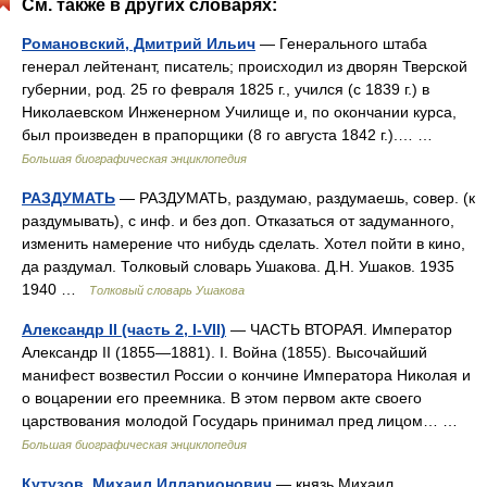
См. также в других словарях:
Романовский, Дмитрий Ильич
— Генерального штаба
генерал лейтенант, писатель; происходил из дворян Тверской
губернии, род. 25 го февраля 1825 г., учился (с 1839 г.) в
Николаевском Инженерном Училище и, по окончании курса,
был произведен в прапорщики (8 го августа 1842 г.).… …
Большая биографическая энциклопедия
РАЗДУМАТЬ
— РАЗДУМАТЬ, раздумаю, раздумаешь, совер. (к
раздумывать), с инф. и без доп. Отказаться от задуманного,
изменить намерение что нибудь сделать. Хотел пойти в кино,
да раздумал. Толковый словарь Ушакова. Д.Н. Ушаков. 1935
1940 …
Толковый словарь Ушакова
Александр II (часть 2, I-VII)
— ЧАСТЬ ВТОРАЯ. Император
Александр II (1855—1881). I. Война (1855). Высочайший
манифест возвестил России о кончине Императора Николая и
о воцарении его преемника. В этом первом акте своего
царствования молодой Государь принимал пред лицом… …
Большая биографическая энциклопедия
Кутузов, Михаил Илларионович
— князь Михаил