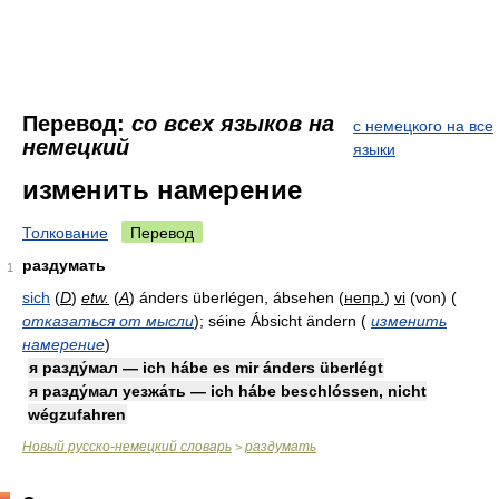
Перевод:
со всех языков на
с немецкого на все
немецкий
языки
изменить намерение
Толкование
Перевод
раздумать
1
sich
(
D
)
etw.
(
A
)
ánders überlégen, ábsehen
(
непр.
)
vi
(von)
(
отказаться от мысли
)
; séine Ábsicht ändern
(
изменить
намерение
)
я разду́мал — ich hábe es mir ánders überlégt
я разду́мал уезжа́ть — ich hábe beschlóssen, nicht
wégzufahren
Новый русско-немецкий словарь
раздумать
>