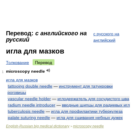
Перевод:
с английского на
с русского на
русский
английский
игла для мазков
Толкование
Перевод
microscopy needle
1
игла для мазков
tattooing double needle
—
инструмент для татуировки
роговицы
vascular needle holder
—
иглодержатель для сосудистого шва
radium needle introducer
—
вводные щипцы для радиевых игл
tuberculosis needle
—
игла для профилактики туберкулеза
palate suturing needle
—
игла для сшивания небных дужек
English-Russian big medical dictionary
microscopy needle
>