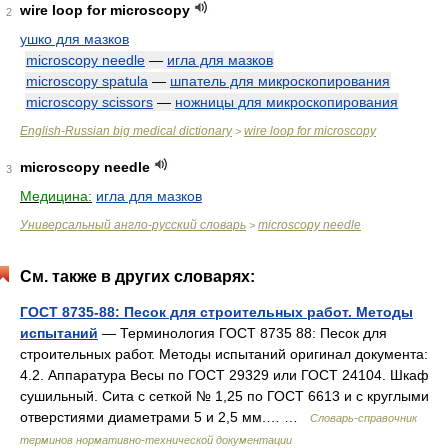
wire loop for microscopy
2
ушко для мазков
microscopy needle
—
игла для мазков
microscopy spatula
—
шпатель для микроскопирования
microscopy scissors
—
ножницы для микроскопирования
English-Russian big medical dictionary
wire loop for microscopy
>
microscopy needle
3
Медицина:
игла для мазков
Универсальный англо-русский словарь
microscopy needle
>
См. также в других словарях:
ГОСТ 8735-88: Песок для строительных работ. Методы
испытаний
— Терминология ГОСТ 8735 88: Песок для
строительных работ. Методы испытаний оригинал документа:
4.2. Аппаратура Весы по ГОСТ 29329 или ГОСТ 24104. Шкаф
сушильный. Сита с сеткой № 1,25 по ГОСТ 6613 и с круглыми
отверстиями диаметрами 5 и 2,5 мм.… …
Словарь-справочник
терминов нормативно-технической документации