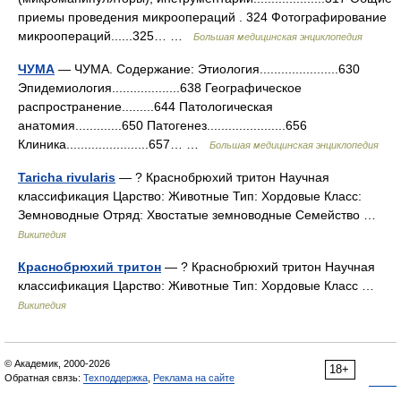
приемы проведения микроопераций . 324 Фотографирование
микроопераций......325… …
Большая медицинская энциклопедия
ЧУМА
— ЧУМА. Содержание: Этиология......................630
Эпидемиология...................638 Географическое
распространение.........644 Патологическая
анатомия.............650 Патогенез......................656
Клиника.......................657… …
Большая медицинская энциклопедия
Taricha rivularis
— ? Краснобрюхий тритон Научная
классификация Царство: Животные Тип: Хордовые Класс:
Земноводные Отряд: Хвостатые земноводные Семейство …
Википедия
Краснобрюхий тритон
— ? Краснобрюхий тритон Научная
классификация Царство: Животные Тип: Хордовые Класс …
Википедия
© Академик, 2000-2026
18+
Обратная связь:
Техподдержка
,
Реклама на сайте