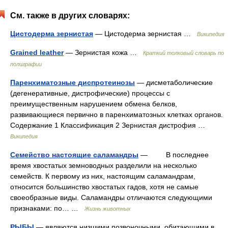
См. также в других словарях:
Цистодерма зернистая
— Цистодерма зернистая …
Википедия
Grained leather
— Зернистая кожа …
Краткий толковый словарь по
полиграфии
Паренхиматозные диспротеинозы
— дисметаболические
(дегенеративные, дистрофические) процессы с
преимущественным нарушением обмена белков,
развивающиеся первично в паренхиматозных клетках органов.
Содержание 1 Классификация 2 Зернистая дистрофия …
Википедия
Семейство настоящие саламандры
— В последнее
время хвостатых земноводных разделили на несколько
семейств. К первому из них, настоящим саламандрам,
относится большинство хвостатых гадов, хотя не самые
своеобразные виды. Саламандры отличаются следующими
признаками: по… …
Жизнь животных
РЫБЫ
— являются низшими позвоночными, обитающими в