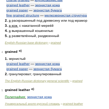
coarse grained
—
крупнозернистый
grained leather
—
зернистая кожа
grained paper
—
зернистая бумага
fine grained structure
—
мелкозернистая структура
2.
a
раскрашенный под древесину или под мрамор
3.
a кож.
с накатанной мереёй
4.
a
выкрашенный кошенилью
5.
a
разветвлённый, раздвоенный
English-Russian base dictionary
grained
>
grained
4
1.
зернистый
grained leather
—
зернистая кожа
grained paper
—
зернистая бумага
2.
гранулировал; гранулированный
The English-Russian dictionary general scientific
grained
>
grained leather
5
Полиграфия:
зернистая кожа
Универсальный англо-русский словарь
grained leather
>