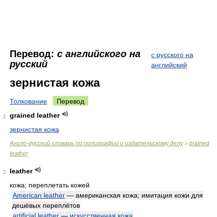
Перевод:
с английского на
с русского на
русский
английский
зернистая кожа
Толкование
Перевод
grained leather
1
зернистая кожа
Англо-русский словарь по полиграфии и издательскому делу
grained
>
leather
leather
2
кожа; переплетать кожей
American leather
— американская кожа; имитация кожи для
дешёвых переплётов
artificial leather
—
искусственная кожа