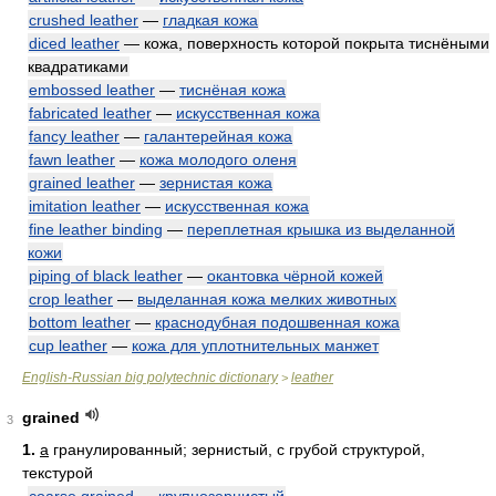
crushed leather
—
гладкая кожа
diced leather
— кожа, поверхность которой покрыта тиснёными
квадратиками
embossed leather
—
тиснёная кожа
fabricated leather
—
искусственная кожа
fancy leather
—
галантерейная кожа
fawn leather
—
кожа молодого оленя
grained leather
—
зернистая кожа
imitation leather
—
искусственная кожа
fine leather binding
—
переплетная крышка из выделанной
кожи
piping of black leather
—
окантовка чёрной кожей
crop leather
—
выделанная кожа мелких животных
bottom leather
—
краснодубная подошвенная кожа
cup leather
—
кожа для уплотнительных манжет
English-Russian big polytechnic dictionary
leather
>
grained
3
1.
a
гранулированный; зернистый, с грубой структурой,
текстурой