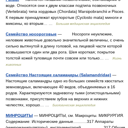
воде. Относятся они к двум классам подтипа позвоночных
(Vertebrata) типа хордовых (Chordata) Marsipobranchii и Pisces.
К первым принадлежат круглоротые (Cyclosto mata) миноги и
миксины, ко вторым… …
Большая медицинская энциклопедия
Семейство носороговые
— Носороги неуклюжие,
неловкие животные довольно значительной величины, с очень
сильно вытянутой в длину головой, на лицевой части которой
возвышаются один или два рога. Шея короткая; покрытое
толстой кожей туловище почти совсем или только… …
Жизнь
животных
Семейство Настоящие саламандры (Salamandridae)
—
Настоящие саламандры одно из больших семейств хвостатых
земноводных, включающее 40 видов, объединяемых в 16
родов. Характеризуются задневогну тыми (опистоцельными)
позвонками, присутствием зубов на верхних и нижних
челюстях, хорошо… …
Биологическая энциклопедия
МИНРОЦИТЫ
— МИНРОЦИТЫ, см. Макроциты. МИКРУРГИЯ.
Содержание: Исторические данные............317 Аппараты
(микроманипуляторы), инструментарий....................317 Общие