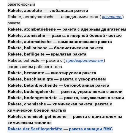
ракетоносный
Rakete, absolute — глобальная ракета
Rakete, aerodynamische — аэродинамическая
(
крылатая
)
ракета
Rakete, atombetriebene — ракета с ядерным двигателем
Rakete, atomische — ракета с ядерной боевой частью
Rakete, automatische — самонаводящаяся ракета
Rakete, ballistische — баллистическая ракета
Rakete, beflügelte — крылатая ракета
Rakete, beheizte — ракета с
(
предварительным
)
нагреванием рабочего тела
Rakete, bemannte — пилотируемая ракета
Rakete, beschleunigte — ракета с ускорителем
Rakete, betonbrechende — бетонобойная ракета
Rakete, bodengelenkte — ракета, управляемая с земли
Rakete, bodengestartete — ракета, запускаемая с земли
Rakete, chemische — химическая ракета, ракета с
химической боевой частью
Rakete, chemisch getriebene — ракета с двигателем на
химическом топливе
Rakete der Seefliegerkräfte
—
ракета авиации ВМС