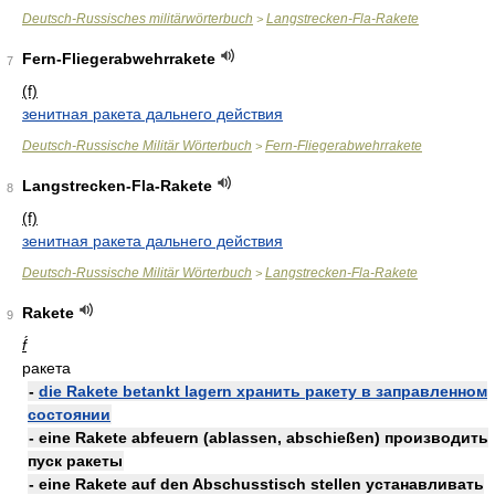
Deutsch-Russisches militärwörterbuch
Langstrecken-Fla-Rakete
>
Fern-Fliegerabwehrrakete
7
(f)
зенитная ракета дальнего действия
Deutsch-Russische Militär Wörterbuch
Fern-Fliegerabwehrrakete
>
Langstrecken-Fla-Rakete
8
(f)
зенитная ракета дальнего действия
Deutsch-Russische Militär Wörterbuch
Langstrecken-Fla-Rakete
>
Rakete
9
f́
ракета
-
die Rakete betankt lagern хранить ракету в заправленном
состоянии
- eine Rakete abfeuern (ablassen, abschießen) производить
пуск ракеты
- eine Rakete auf den Abschusstisch stellen устанавливать