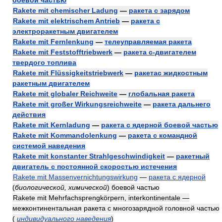
боевой частью
Rakete mit chemischer Ladung
—
ракета с зарядом
Rakete mit elektrischem Antrieb
—
ракета с
электроракетным двигателем
Rakete mit Fernlenkung
—
телеуправляемая ракета
Rakete mit Feststofftriebwerk
—
ракета с-двигателем
твердого топлива
Rakete mit Flüssigkeitstriebwerk
—
ракетас жидкостным
ракетным двигателем
Rakete mit globaler Reichweite
—
глобальная ракета
Rakete mit großer Wirkungsreichweite
—
ракета дальнего
действия
Rakete mit Kernladung
—
ракета с ядерной боевой частью
Rakete mit Kommandolenkung
—
ракета с командной
системой наведения
Rakete mit konstanter Strahlgeschwindigkeit
—
ракетный
двигатель с постоянной скоростью истечения
Rakete mit Massenvernichtungswirkung
—
ракета с ядерной
(
биологической, химической
)
боевой частью
Rakete mit Mehrfachsprengkörpern, interkontinentale —
межконтинентальная ракета с многозарядной головной частью
(
индивидуального наведения
)