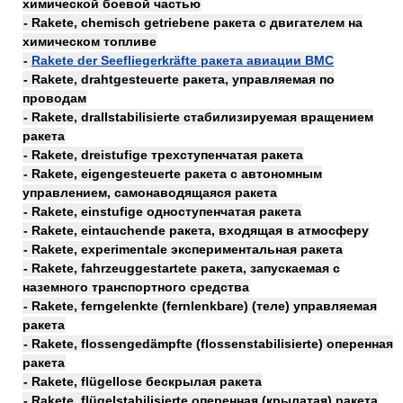
химической боевой частью
- Rakete, chemisch getriebene ракета с двигателем на
химическом топливе
-
Rakete der Seefliegerkräfte ракета авиации ВМС
- Rakete, drahtgesteuerte ракета, управляемая по
проводам
- Rakete, drallstabilisierte стабилизируемая вращением
ракета
- Rakete, dreistufige трехступенчатая ракета
- Rakete, eigengesteuerte ракета с автономным
управлением, самонаводящаяся ракета
- Rakete, einstufige одноступенчатая ракета
- Rakete, eintauchende ракета, входящая в атмосферу
- Rakete, experimentale экспериментальная ракета
- Rakete, fahrzeuggestartete ракета, запускаемая с
наземного транспортного средства
- Rakete, ferngelenkte (fernlenkbare) (теле) управляемая
ракета
- Rakete, flossengedämpfte (flossenstabilisierte) оперенная
ракета
- Rakete, flügellose бескрылая ракета
- Rakete, flügelstabilisierte оперенная (крылатая) ракета