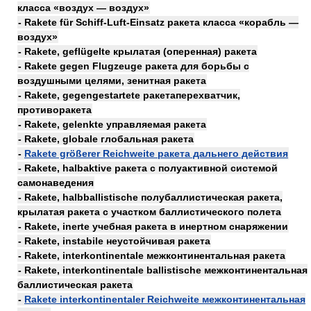
класса «воздух — воздух»
- Rakete für Schiff-Luft-Einsatz ракета класса «корабль —
воздух»
- Rakete, geflügelte крылатая (оперенная) ракета
- Rakete gegen Flugzeuge ракета для борьбы с
воздушными целями, зенитная ракета
- Rakete, gegengestartete ракетаперехватчик,
противоракета
- Rakete, gelenkte управляемая ракета
- Rakete, globale глобальная ракета
-
Rakete größerer Reichweite ракета дальнего действия
- Rakete, halbaktive ракета с полуактивной системой
самонаведения
- Rakete, halbballistische полубаллистическая ракета,
крылатая ракета с участком баллистического полета
- Rakete, inerte учебная ракета в инертном снаряжении
- Rakete, instabile неустойчивая ракета
- Rakete, interkontinentale межконтинентальная ракета
- Rakete, interkontinentale ballistische межконтинентальная
баллистическая ракета
-
Rakete interkontinentaler Reichweite межконтинентальная