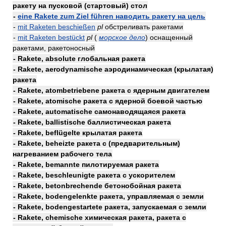
ракету на пусковой (стартовый) стол
-
eine Rakete zum Ziel führen наводить ракету на цель
-
mit Raketen beschießen
pl
обстреливать ракетами
-
mit Raketen bestückt
pl
(
морское дело
) оснащенный
ракетами, ракетоносный
- Rakete, absolute глобальная ракета
- Rakete, aerodynamische аэродинамическая (крылатая)
ракета
- Rakete, atombetriebene ракета с ядерным двигателем
- Rakete, atomische ракета с ядерной боевой частью
- Rakete, automatische самонаводящаяся ракета
- Rakete, ballistische баллистическая ракета
- Rakete, beflügelte крылатая ракета
- Rakete, beheizte ракета с (предварительным)
нагреванием рабочего тела
- Rakete, bemannte пилотируемая ракета
- Rakete, beschleunigte ракета с ускорителем
- Rakete, betonbrechende бетонобойная ракета
- Rakete, bodengelenkte ракета, управляемая с земли
- Rakete, bodengestartete ракета, запускаемая с земли
- Rakete, chemische химическая ракета, ракета с