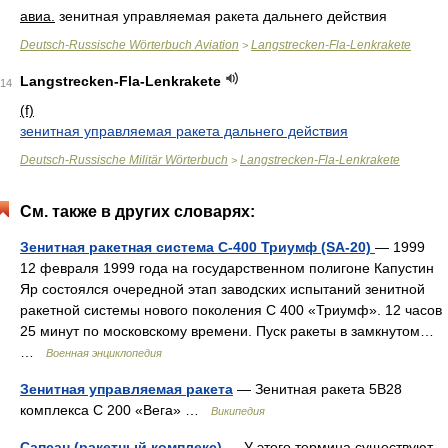
авиа.
зенитная управляемая ракета дальнего действия
Deutsch-Russische Wörterbuch Aviation
Langstrecken-Fla-Lenkrakete
>
Langstrecken-Fla-Lenkrakete
14
(f)
зенитная управляемая ракета дальнего действия
Deutsch-Russische Militär Wörterbuch
Langstrecken-Fla-Lenkrakete
>
См. также в других словарях:
Зенитная ракетная система С-400 Триумф (SA-20)
— 1999
12 февраля 1999 года на государственном полигоне Капустин
Яр состоялся очередной этап заводских испытаний зенитной
ракетной системы нового поколения С 400 «Триумф». 12 часов
25 минут по московскому времени. Пуск ракеты в замкнутом…
…
Военная энциклопедия
Зенитная управляемая ракета
— Зенитная ракета 5В28
комплекса С 200 «Вега» …
Википедия
Сапсан (ракетный комплекс)
— У этого термина существуют