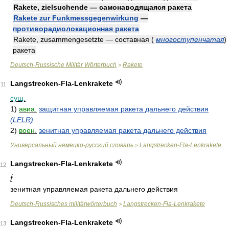
Rakete, zielsuchende — самонаводящаяся ракета
Rakete zur Funkmessgegenwirkung
—
противорадиолокационная ракета
Rakete, zusammengesetzte — составная
(
многоступенчатая
)
ракета
Deutsch-Russische Militär Wörterbuch
Rakete
>
Langstrecken-Fla-Lenkrakete
11
сущ.
1)
авиа.
защитная управляемая ракета дальнего действия
(LFLR)
2)
воен.
зенитная управляемая ракета дальнего действия
Универсальный немецко-русский словарь
Langstrecken-Fla-Lenkrakete
>
Langstrecken-Fla-Lenkrakete
12
f́
зенитная управляемая ракета дальнего действия
Deutsch-Russisches militärwörterbuch
Langstrecken-Fla-Lenkrakete
>
Langstrecken-Fla-Lenkrakete
13