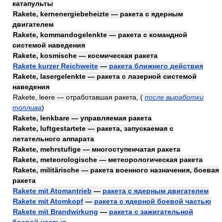
катапульты
Rakete, kernenergiebeheizte — ракета с ядерным
двигателем
Rakete, kommandogelenkte — ракета с командной
системой наведения
Rakete, kosmische — космическая ракета
Rakete kurzer Reichweite
—
ракета ближнего действия
Rakete, lasergelenkte — ракета с лазерной системой
наведения
Rakete, leere — отработавшая ракета,
(
после выработки
топлива
)
Rakete, lenkbare — управляемая ракета
Rakete, luftgestartete — ракета, запускаемая с
летательного аппарата
Rakete, mehrstufige — многоступенчатая ракета
Rakete, meteorologische — метеорологическая ракета
Rakete, militärische — ракета военного назначения, боевая
ракета
Rakete mit Atomantrieb
—
ракета с ядерным двигателем
Rakete mit Atomkopf
—
ракета с ядерной боевой частью
Rakete mit Brandwirkung
—
ракета с зажигательной