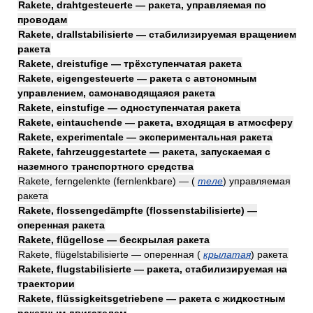
Rakete, drahtgesteuerte — ракета, управляемая по
проводам
Rakete, drallstabilisierte — стабилизируемая вращением
ракета
Rakete, dreistufige — трёхступенчатая ракета
Rakete, eigengesteuerte — ракета с автономным
управлением, самонаводящаяся ракета
Rakete, einstufige — одноступенчатая ракета
Rakete, eintauchende — ракета, входящая в атмосферу
Rakete, experimentale — экспериментальная ракета
Rakete, fahrzeuggestartete — ракета, запускаемая с
наземного транспортного средства
Rakete, ferngelenkte (fernlenkbare) —
(
теле
)
управляемая
ракета
Rakete, flossengedämpfte (flossenstabilisierte) —
оперенная ракета
Rakete, flügellose — бескрылая ракета
Rakete, flügelstabilisierte — оперенная
(
крылатая
)
ракета
Rakete, flugstabilisierte — ракета, стабилизируемая на
траектории
Rakete, flüssigkeitsgetriebene — ракета с жидкостным