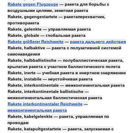
Rakete gegen Flugzeuge
— ракета для борьбы с
воздушными целями, зенитная ракета
Rakete, gegengestartete — ракетаперехватчик,
противоракета
Rakete, gelenkte — управляемая ракета
Rakete, globale — глобальная ракета
Rakete größerer Reichweite
—
ракета дальнего действия
Rakete, halbaktive — ракета с полуактивной системой
самонаведения
Rakete, halbballistische — полубаллистическая ракета,
крылатая ракета с участком баллистического полета
Rakete, inerte — учебная ракета в инертном снаряжении
Rakete, instabile — неустойчивая ракета
Rakete, interkontinentale — межконтинентальная ракета
Rakete, interkontinentale ballistische —
межконтинентальная баллистическая ракета
Rakete interkontinentaler Reichweite
—
межконтинентальная ракета
Rakete, kabelgelenkte — ракета, управляемая по
проводам
Rakete, katapultgestartete — ракета, запускаемая с