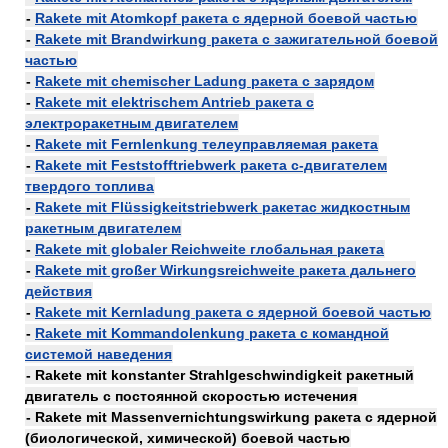
-
Rakete mit Atomkopf ракета с ядерной боевой частью
-
Rakete mit Brandwirkung ракета с зажигательной боевой
частью
-
Rakete mit chemischer Ladung ракета с зарядом
-
Rakete mit elektrischem Antrieb ракета с
электроракетным двигателем
-
Rakete mit Fernlenkung телеуправляемая ракета
-
Rakete mit Feststofftriebwerk ракета с-двигателем
твердого топлива
-
Rakete mit Flüssigkeitstriebwerk ракетас жидкостным
ракетным двигателем
-
Rakete mit globaler Reichweite глобальная ракета
-
Rakete mit großer Wirkungsreichweite ракета дальнего
действия
-
Rakete mit Kernladung ракета с ядерной боевой частью
-
Rakete mit Kommandolenkung ракета с командной
системой наведения
- Rakete mit konstanter Strahlgeschwindigkeit ракетный
двигатель с постоянной скоростью истечения
- Rakete mit Massenvernichtungswirkung ракета с ядерной
(биологической, химической) боевой частью