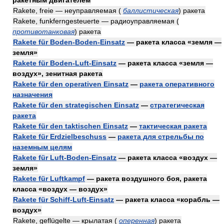
ракетным двигателем
Rakete, freie — неуправляемая
(
баллистическая
)
ракета
Rakete, funkferngesteuerte — радиоуправляемая
(
противотанковая
)
ракета
Rakete für Boden-Boden-Einsatz
— ракета класса «земля —
земля»
Rakete für Boden-Luft-Einsatz
— ракета класса «земля —
воздух», зенитная ракета
Rakete für den operativen Einsatz
—
ракета оперативного
назначения
Rakete für den strategischen Einsatz
—
стратегическая
ракета
Rakete für den taktischen Einsatz
—
тактическая ракета
Rakete für Erdzielbeschuss
—
ракета для стрельбы по
наземным целям
Rakete für Luft-Boden-Einsatz
— ракета класса «воздух —
земля»
Rakete für Luftkampf
— ракета воздушного боя, ракета
класса «воздух — воздух»
Rakete für Schiff-Luft-Einsatz
— ракета класса «корабль —
воздух»
Rakete, geflügelte — крылатая
(
оперенная
)
ракета