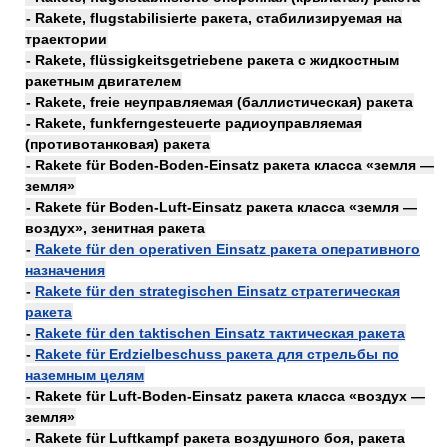
- Rakete, flugstabilisierte ракета, стабилизируемая на
траектории
- Rakete, flüssigkeitsgetriebene ракета с жидкостным
ракетным двигателем
- Rakete, freie неуправляемая (баллистическая) ракета
- Rakete, funkferngesteuerte радиоуправляемая
(противотанковая) ракета
- Rakete für Boden-Boden-Einsatz ракета класса «земля —
земля»
- Rakete für Boden-Luft-Einsatz ракета класса «земля —
воздух», зенитная ракета
-
Rakete für den operativen Einsatz ракета оперативного
назначения
-
Rakete für den strategischen Einsatz стратегическая
ракета
-
Rakete für den taktischen Einsatz тактическая ракета
-
Rakete für Erdzielbeschuss ракета для стрельбы по
наземным целям
- Rakete für Luft-Boden-Einsatz ракета класса «воздух —
земля»
- Rakete für Luftkampf ракета воздушного боя, ракета