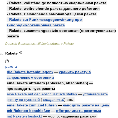
- Rakete, vollständige полностью снаряженная ракета
- Rakete, weitreichende ракета дальнего действия
- Rakete, zielsuchende самонаводящаяся ракета
-
Rakete zur Funkmessgegenwirkung npo-
тиворадиолокационная ракета
- Rakete, zusammengesetzte составная (многоступенчатая)
ракета
Deutsch-Russisches militärwörterbuch
Rakete
>
Rakete
10
(f)
ракета
die Rakete betankt lagern
—
хранить ракету в
заправленном состоянии
eine Rakete abfeuern (ablassen, abschießen) —
производить пуск ракеты
eine Rakete auf den Abschusstisch stellen
—
устанавливать
ракету на пусковой
(
стартовый
)
стол
eine Rakete zum Ziel führen
—
наводить ракету на цель
mit Raketen beschießen
—
обстреливать ракетами
mit Raketen bestückt
—
мор.
оснащенный ракетами,