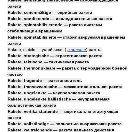
Rakete, selbsttätig zielsuchende — самонаводящаяся
ракета
Rakete, serienmäßige — серийная ракета
Rakete, sondierende — исследовательская ракета
Rakete, spinstabilisierende — ракета системы
стабилизации вращением
Rakete, spinstabilisierte — стабилизируемая вращением
ракета
Rakete, stabile — устойчивая
(
в полете
)
ракета
Rakete, strategische — стратегическая ракета
Rakete, taktische — тактическая ракета
Rakete, thermonukleare — ракета с термоядерной боевой
частью
Rakete, tragende — ракетаноситель
Rakete, transozeanische — межконтинентальная ракета
Rakete, ungelenkte — неуправляемая ракета
Rakete, ungelenkte ballistische — неуправляемая
баллистическая ракета
Rakete, vertikalstartende — вертикально стартующая
ракета
Rakete, vollständige — полностью снаряженная ракета
Rakete, weitreichende — ракета дальнего действия