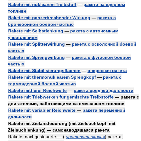
Rakete mit nuklearem Treibstoff
—
ракета на ядерном
топливе
Rakete mit panzerbrechender Wirkung
—
ракета с
бронебойной боевой частью
Rakete mit Selbstlenkung
—
ракета с автономным
управлением
Rakete mit Splitterwirkung
—
ракета с осколочной боевой
частью
Rakete mit Sprengwirkung
—
ракета с фугасной боевой
частью
Rakete mit Stabilisierungsflächen
—
оперенная ракета
Rakete mit thermonuklearem Sprengkopf
—
ракета с
термоядерной боевой частью
Rakete mittlerer Reichweite
—
ракета средней дальности
Rakete mit Triebwerken für gemischte Treibstoffe
— ракета с
двигателями, работающими на смешанном топливе
Rakete mit variabler Reichweite
—
ракета переменной
дальности
Rakete mit Zielansteuerung (mit Zielsuchkopf, mit
Zielsuchlenkung) — самонаводящаяся ракета
Rakete, nachgesteuerte —
(
противотанковая
)
ракета,