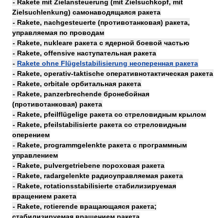
- Rakete mit Zielansteuerung (mit Zielsuchkopf, mit
Zielsuchlenkung) самонаводящаяся ракета
- Rakete, nachgesteuerte (противотанковая) ракета,
управляемая по проводам
- Rakete, nukleare ракета с ядерной боевой частью
- Rakete, offensive наступательная ракета
-
Rakete ohne Flügelstabilisierung неоперенная ракета
- Rakete, operativ-taktische оперативнотактическая ракета
- Rakete, orbitale орбитальная ракета
- Rakete, panzerbrechende бронебойная
(противотанковая) ракета
- Rakete, pfeilflügelige ракета со стреловидным крылом
- Rakete, pfeilstabilisierte ракета со стреловидным
оперением
- Rakete, programmgelenkte ракета с программным
управлением
- Rakete, pulvergetriebene пороховая ракета
- Rakete, radargelenkte радиоуправляемая ракета
- Rakete, rotationsstabilisierte стабилизируемая
вращением ракета
- Rakete, rotierende вращающаяся ракета;
стабилизируемая вращением ракета