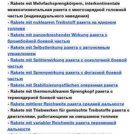
- Rakete mit Mehrfachsprengkörpern, interkontinentale
межконтинентальная ракета с многозарядной головной
частью (индивидуального наведения)
-
Rakete mit nuklearem Treibstoff ракета на ядерном
топливе
-
Rakete mit panzerbrechender Wirkung ракета с
бронебойной боевой частью
-
Rakete mit Selbstlenkung ракета с автономным
управлением
-
Rakete mit Splitterwirkung ракета с осколочной боевой
частью
-
Rakete mit Sprengwirkung ракета с фугасной боевой
частью
-
Rakete mit Stabilisierungsflächen оперенная ракета
- Rakete mit thermonuklearem Sprengkopf ракета с
термоядерной боевой частью
-
Rakete mittlerer Reichweite ракета средней дальности
- Rakete mit Triebwerken für gemischte Treibstoffe ракета с
двигателями, работающими на смешанном топливе
-
Rakete mit variabler Reichweite ракета переменной
дальности