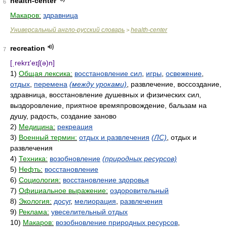
health-center
6
Макаров:
здравница
Универсальный англо-русский словарь
health-center
>
recreation
7
[ˌrekrɪ'eɪʃ(ə)n]
1)
Общая лексика:
восстановление сил
,
игры
,
освежение
,
отдых
,
перемена
(между уроками)
, развлечение, воссоздание,
здравница, восстановление душевных и физических сил,
выздоровление, приятное времяпровождение, бальзам на
душу, радость, создание заново
2)
Медицина:
рекреация
3)
Военный термин:
отдых и развлечения
(ЛС)
, отдых и
развлечения
4)
Техника:
возобновление
(природных ресурсов)
5)
Нефть:
восстановление
6)
Социология:
восстановление здоровья
7)
Официальное выражение:
оздоровительный
8)
Экология:
досуг
,
мелиорация
,
развлечения
9)
Реклама:
увеселительный отдых
10)
Макаров:
возобновление природных ресурсов
,