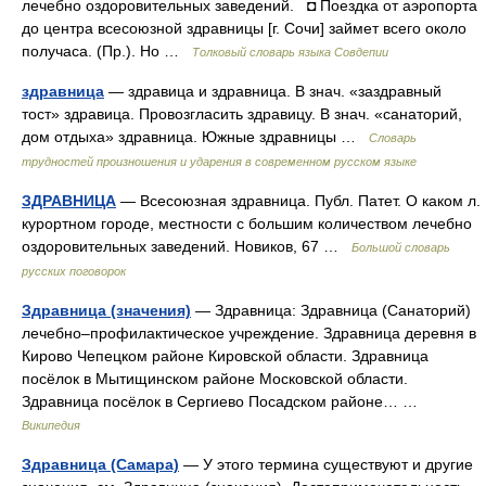
лечебно оздоровительных заведений. ◘ Поездка от аэропорта
до центра всесоюзной здравницы [г. Сочи] займет всего около
получаса. (Пр.). Но …
Толковый словарь языка Совдепии
здравница
— здравица и здравница. В знач. «заздравный
тост» здравица. Провозгласить здравицу. В знач. «санаторий,
дом отдыха» здравница. Южные здравницы …
Словарь
трудностей произношения и ударения в современном русском языке
ЗДРАВНИЦА
— Всесоюзная здравница. Публ. Патет. О каком л.
курортном городе, местности с большим количеством лечебно
оздоровительных заведений. Новиков, 67 …
Большой словарь
русских поговорок
Здравница (значения)
— Здравница: Здравница (Санаторий)
лечебно–профилактическое учреждение. Здравница деревня в
Кирово Чепецком районе Кировской области. Здравница
посёлок в Мытищинском районе Московской области.
Здравница посёлок в Сергиево Посадском районе… …
Википедия
Здравница (Самара)
— У этого термина существуют и другие