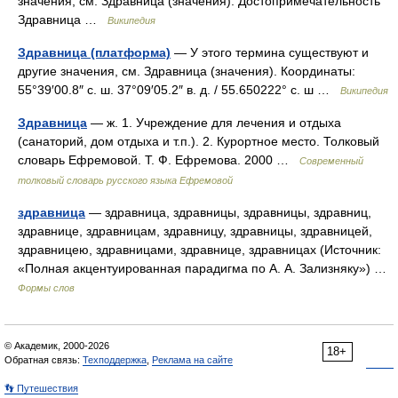
значения, см. Здравница (значения). Достопримечательность
Здравница …
Википедия
Здравница (платформа)
— У этого термина существуют и
другие значения, см. Здравница (значения). Координаты:
55°39′00.8″ с. ш. 37°09′05.2″ в. д. / 55.650222° с. ш …
Википедия
Здравница
— ж. 1. Учреждение для лечения и отдыха
(санаторий, дом отдыха и т.п.). 2. Курортное место. Толковый
словарь Ефремовой. Т. Ф. Ефремова. 2000 …
Современный
толковый словарь русского языка Ефремовой
здравница
— здравница, здравницы, здравницы, здравниц,
здравнице, здравницам, здравницу, здравницы, здравницей,
здравницею, здравницами, здравнице, здравницах (Источник:
«Полная акцентуированная парадигма по А. А. Зализняку») …
Формы слов
© Академик, 2000-2026
18+
Обратная связь:
Техподдержка
,
Реклама на сайте
👣 Путешествия