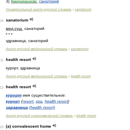
3)
Американизм:
санаторий
Универсальный англо-русский словарь
sanitarium
>
sanatorium
10
мед.
сущ.
санаторий
* * *
здравница, санаторий
Англо-русский медицинский словарь
sanatorium
>
health resort
11
курорт, здравница
Англо-русский медицинский словарь
health resort
>
health resort
12
курорт
имя существительное:
курорт
(
resort
,
spa
,
health resort
)
здравница
(health resort)
Англо-русский синонимический словарь
health resort
>
(a) convalescent home
13