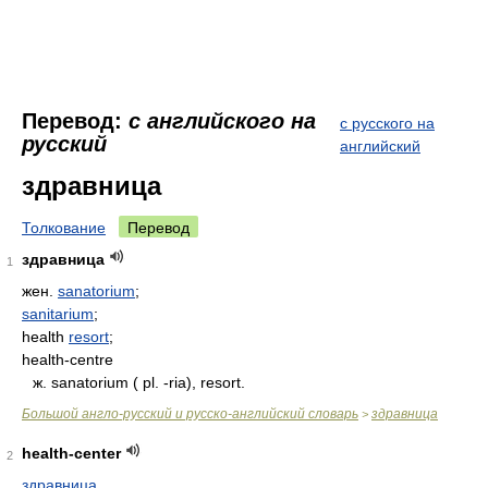
Перевод:
с английского на
с русского на
русский
английский
здравница
Толкование
Перевод
здравница
1
жен.
sanatorium
;
sanitarium
;
health
resort
;
health-centre
ж. sanatorium ( pl. -ria), resort.
Большой англо-русский и русско-английский словарь
здравница
>
health-center
2
здравница