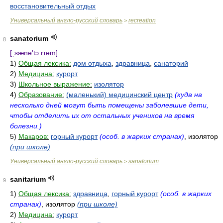
восстановительный отдых
Универсальный англо-русский словарь
recreation
>
sanatorium
8
[ˌsænə'tɔːrɪəm]
1)
Общая лексика:
дом отдыха
,
здравница
,
санаторий
2)
Медицина:
курорт
3)
Школьное выражение:
изолятор
4)
Образование:
(маленький) медицинский центр
(куда на
несколько дней могут быть помещены заболевшие дети,
чтобы отделить их от остальных учеников на время
болезни.)
5)
Макаров:
горный курорт
(особ. в жарких странах)
, изолятор
(при школе)
Универсальный англо-русский словарь
sanatorium
>
sanitarium
9
1)
Общая лексика:
здравница
,
горный курорт
(особ. в жарких
странах)
, изолятор
(при школе)
2)
Медицина:
курорт