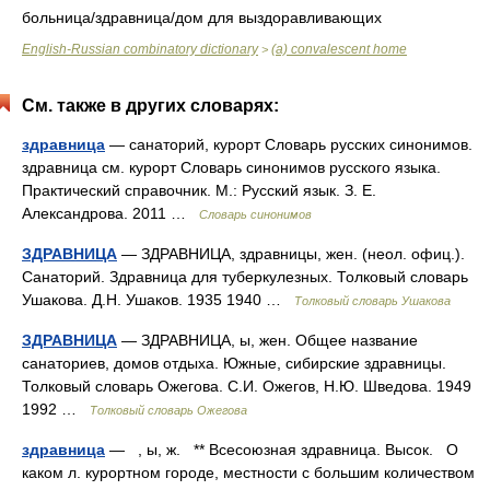
больница/здравница/дом для выздоравливающих
English-Russian combinatory dictionary
(a) convalescent home
>
См. также в других словарях:
здравница
— санаторий, курорт Словарь русских синонимов.
здравница см. курорт Словарь синонимов русского языка.
Практический справочник. М.: Русский язык. З. Е.
Александрова. 2011 …
Словарь синонимов
ЗДРАВНИЦА
— ЗДРАВНИЦА, здравницы, жен. (неол. офиц.).
Санаторий. Здравница для туберкулезных. Толковый словарь
Ушакова. Д.Н. Ушаков. 1935 1940 …
Толковый словарь Ушакова
ЗДРАВНИЦА
— ЗДРАВНИЦА, ы, жен. Общее название
санаториев, домов отдыха. Южные, сибирские здравницы.
Толковый словарь Ожегова. С.И. Ожегов, Н.Ю. Шведова. 1949
1992 …
Толковый словарь Ожегова
здравница
— , ы, ж. ** Всесоюзная здравница. Высок. О
каком л. курортном городе, местности с большим количеством