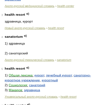
Англо-русский медицинский словарь
health-center
>
health resort
3
здравница, курорт
Новый англо-русский словарь
health resort
>
sanatorium
4
1) здравница
2) санаторский
Англо-русский технический словарь
sanatorium
>
health resort
5
1)
Общая лексика:
курорт
,
лечебный курорт
,
санаторно-
курортное учреждение
,
курортный
2)
Социология:
санаторий
3)
Макаров:
здравница
Универсальный англо-русский словарь
health resort
>